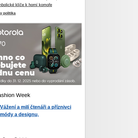
mbolické klíče k horní komoře
y politika
ashion Week
Vážení a milí čtenáři a příznivci
módy a designu,