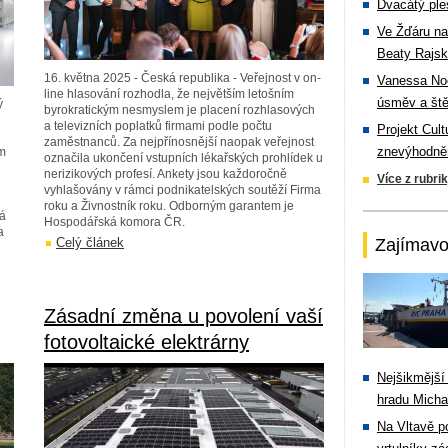
Dvacátý ple
Ve Žďáru na
Beaty Rajsk
16. května 2025 - Česká republika - Veřejnost v on-
Vanessa Noe
line hlasování rozhodla, že největším letošním
úsměv a ště
ý
byrokratickým nesmyslem je placení rozhlasových
a televizních poplatků firmami podle počtu
Projekt Cul
zaměstnanců. Za nejpřínosnější naopak veřejnost
znevýhodněn
ým
označila ukončení vstupních lékařských prohlídek u
nerizikových profesí. Ankety jsou každoročně
Více z rubri
vyhlašovány v rámci podnikatelských soutěží Firma
roku a Živnostník roku. Odborným garantem je
vá
Hospodářská komora ČR.
a
Celý článek
Zajímavo
Zásadní změna u povolení vaší
fotovoltaické elektrárny
Nejšikmější
hradu Michal
Na Vltavě p