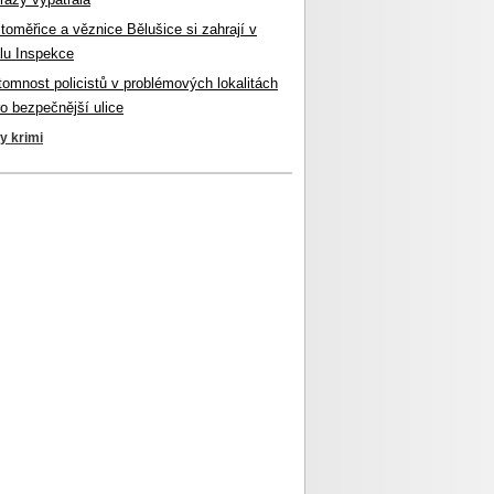
itoměřice a věznice Bělušice si zahrají v
lu Inspekce
ítomnost policistů v problémových lokalitách
ro bezpečnější ulice
ky krimi