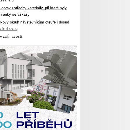
chranářů
l opravu střechy katedrály, při které byly
hránky se vzkazy
dkový okruh návštěvníkům otevře i dosud
u knihovnu
ky zajímavosti