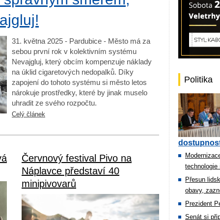
jgluj!
31. května 2025 - Pardubice - Město má za
sebou první rok v kolektivním systému
Nevajgluj, který obcím kompenzuje náklady
na úklid cigaretových nedopalků. Díky
Politika
zapojení do tohoto systému si město letos
nárokuje prostředky, které by jinak muselo
uhradit ze svého rozpočtu.
Celý článek
dostupnost
Modernizace
vá
Červnový festival Pivo na
technologie 
Náplavce představí 40
Přesun lids
minipivovarů
obavy, zazn
Prezident Pe
Senát si př