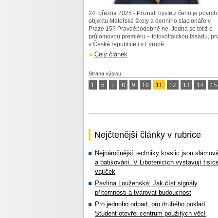
24. března 2025 - Poznali byste z čeho je povrch
objektu Mateřské školy a denního stacionáře v
Praze 15? Pravděpodobně ne. Jedná se totiž o
průlomovou premiéru – fotovoltaickou fasádu, pr
v České republice i v Evropě.
Celý článek
Strana výpisu
1
6
7
8
9
10
11
12
13
14
15
Nejčtenější články v rubrice
Nejnáročnější techniky kraslic jsou slámov
a batikování. V Libotenicích vystavují tisíc
vajíček
Pavlína Louženská: Jak číst signály
přítomnosti a tvarovat budoucnost
Pro jednoho odpad, pro druhého poklad.
Student otevřel centrum použitých věcí