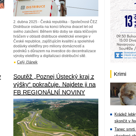
2. dubna 2025 - Česká republika - Společnost ČEZ
Distribuce oslavila na konci března dvacet let od
svého založení. Během této doby se stala klíčovým
hráčem v oblasti distribuce elektrické energie v
České republice, zajišťujícím kvalitní a spolehlivé
dodávky elektřiny pro miliony domácností a
podniků s důrazem na investice do decentralizace
výroby elektřiny a digitalizaci distribuční sítě.
Celý článek
Krimi
v
Soutěž „Poznej Ústecký kraj z
výšky“ pokračuje. Najdete ji na
FB REGIONÁLNÍ NOVINY
Krádež lebky
skončit v ře
Tanec smrti 
ukradené ob