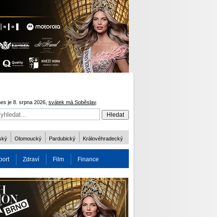
es je 8. srpna 2026,
svátek má Soběslav
.
ský
Olomoucký
Pardubický
Královéhradecký
port
Zdraví
Film
Finance
obnost
Více
ODM 2016