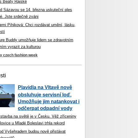
s Beaty Rajské
d Sázavou se 14. března uskuteční ples
é. Jste srdečně zváni
mi Pihiková: Chci rozdávat umění, lásku,
stí
ture Buddy umožňuje lidem se zdravotním
ím vyrazit za kulturou
ky czech fashion week
sti
Plavidla na Vltavě nově
obsluhuje servisní loď.
Umožňuje jim natankovat i
odčerpat odpadní vody
 stavba na světě je v Česku. Věž zříceniny
ovice u Mladé Boleslavi trhla rekord
od Vyšehradem budou nově přistávat