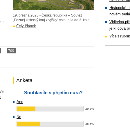
Historické L
novém seriá
19. března 2025 - Česká republika – Soutěž
„Poznej Ústecký kraj z výšky“ vstoupila do 3. kola.
vní
Viditelná př
Celý článek
je klíčová p
Více z rubri
...
709
Anketa
ání
Souhlasíte s přijetím eura?
e
Ano
29.8%
Ne
36.5%