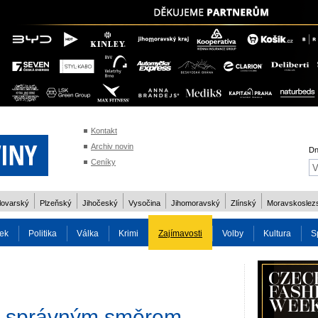
Kontakt
Archiv novin
Dn
Ceníky
lovarský
Plzeňský
Jihočeský
Vysočina
Jihomoravský
Zlínský
Moravskoslez
ek
Politika
Válka
Krimi
Zajímavosti
Volby
Kultura
S
2014
Reality
Cestování
Volby 2013
Technika
Charita
Os
e správným směrem,