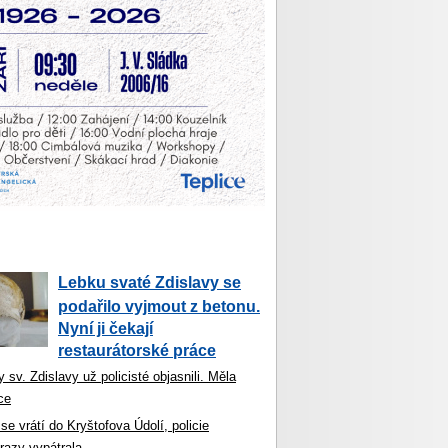
Lebku svaté Zdislavy se
podařilo vyjmout z betonu.
Nyní ji čekají
restaurátorské práce
 sv. Zdislavy už policisté objasnili. Měla
ce
se vrátí do Kryštofova Údolí, policie
razy vypátrala