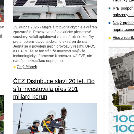
vrtulníky zá
Kraj podpoři
nalezeny sc
Nový prohlí
dat
19. dubna 2025 - Majitelé fotovoltaických elektráren
nepřístupno
zpozorněte! Provozovatelé elektrické přenosové
NÍ
soustavy začali uplatňovat velmi náročné zkoušky
Více z rubri
pro připojení fotovoltaických elektráren do sítě.
Jedná se o povolení jejich provozu v režimu UPOS
a UTP. Může se tak stát, že investoři mají vše
technologicky připravené k provozu své FVE, ale
náročnou zkouškou neprojdou.
Celý článek
ČEZ Distribuce slaví 20 let. Do
sítí investovala přes 201
miliard korun