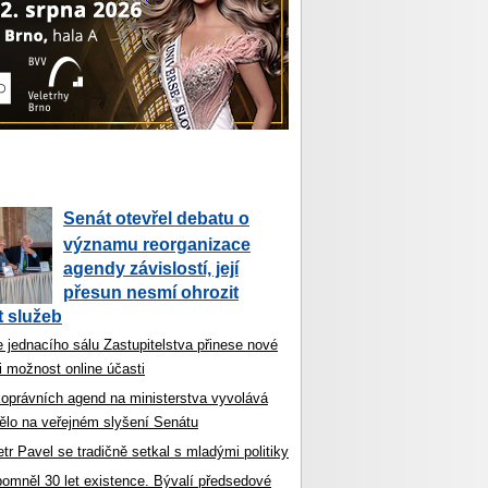
Senát otevřel debatu o
významu reorganizace
agendy závislostí, její
přesun nesmí ohrozit
 služeb
 jednacího sálu Zastupitelstva přinese nové
i možnost online účasti
koprávních agend na ministerstva vyvolává
ělo na veřejném slyšení Senátu
tr Pavel se tradičně setkal s mladými politiky
ipomněl 30 let existence. Bývalí předsedové