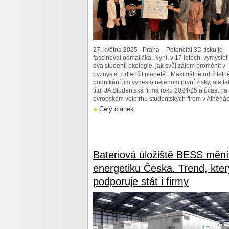
27. května 2025 - Praha – Potenciál 3D tisku je
fascinoval odmalička. Nyní, v 17 letech, vymysleli
dva studenti ekologie, jak svůj zájem proměnit v
byznys a „odlehčit planetě“. Maximálně udržiteln
podnikání jim vyneslo nejenom první zisky, ale t
titul JA Studentská firma roku 2024/25 a účast na
evropském veletrhu studentských firem v Athénác
Celý článek
Bateriová úložiště BESS mění
energetiku Česka. Trend, kter
podporuje stát i firmy