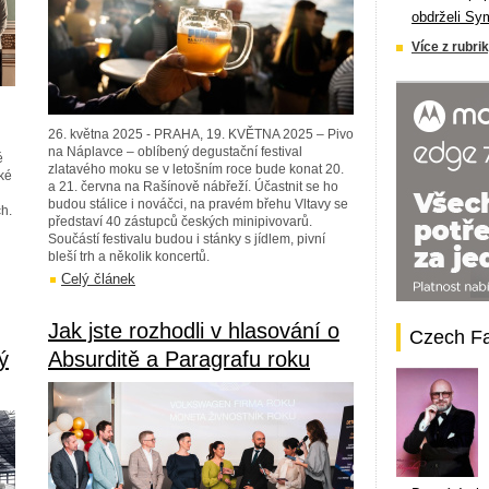
obdrželi Sy
Více z rubrik
26. května 2025 - PRAHA, 19. KVĚTNA 2025 – Pivo
na Náplavce – oblíbený degustační festival
é
zlatavého moku se v letošním roce bude konat 20.
aké
a 21. června na Rašínově nábřeží. Účastnit se ho
budou stálice i nováčci, na pravém břehu Vltavy se
h.
představí 40 zástupců českých minipivovarů.
Součástí festivalu budou i stánky s jídlem, pivní
bleší trh a několik koncertů.
Celý článek
Jak jste rozhodli v hlasování o
Czech F
ý
Absurditě a Paragrafu roku