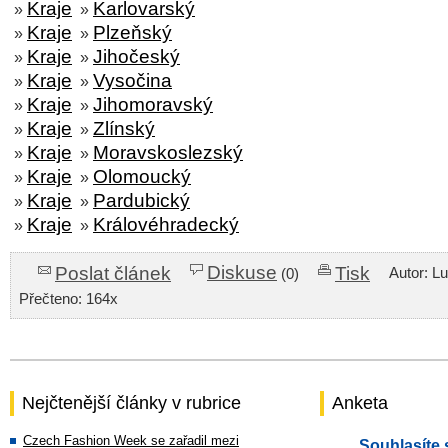
Kraje
Karlovarský
»
»
Kraje
Plzeňský
»
»
Kraje
Jihočeský
»
»
Kraje
Vysočina
»
»
Kraje
Jihomoravský
»
»
Kraje
Zlínský
»
»
Kraje
Moravskoslezský
»
»
Kraje
Olomoucký
»
»
Kraje
Pardubický
»
»
Kraje
Královéhradecký
»
»
Diskuse
Poslat článek
Tisk
Autor: L
(0)
Přečteno: 164x
Nejčtenější články v rubrice
Anketa
Czech Fashion Week se zařadil mezi
Souhlasíte 