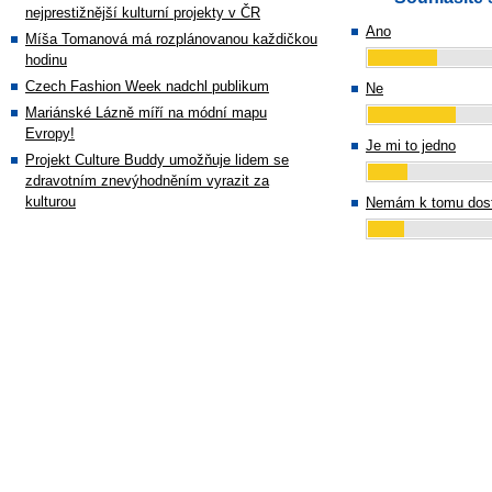
nejprestižnější kulturní projekty v ČR
Ano
Míša Tomanová má rozplánovanou každičkou
hodinu
Czech Fashion Week nadchl publikum
Ne
Mariánské Lázně míří na módní mapu
Evropy!
Je mi to jedno
Projekt Culture Buddy umožňuje lidem se
zdravotním znevýhodněním vyrazit za
kulturou
Nemám k tomu dost