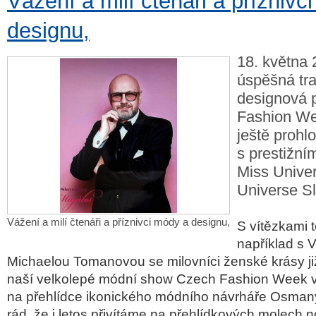
Vážení a milí čtenáři a příznivc
designu,
18. května 
úspěšná tra
designová 
Fashion We
ještě prohl
s prestižní
Miss Unive
Universe S
Vážení a milí čtenáři a příznivci módy a designu,
S vítězkami t
například s V
Michaelou Tomanovou se milovníci ženské krásy již
naší velkolepé módní show Czech Fashion Week vl
na přehlídce ikonického módního návrháře Osmany
rád, že i letos přivítáme na přehlídkových molech n