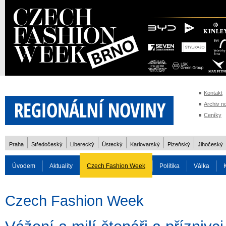
Kontakt
Archiv n
Ceníky
Praha
Středočeský
Liberecký
Ústecký
Karlovarský
Plzeňský
Jihočeský
Úvodem
Aktuality
Czech Fashion Week
Politika
Válka
Auto
Doprava
Zvířata
ZOH Soči 2014
Reality
Cestován
Czech Fashion Week
Rozhovory