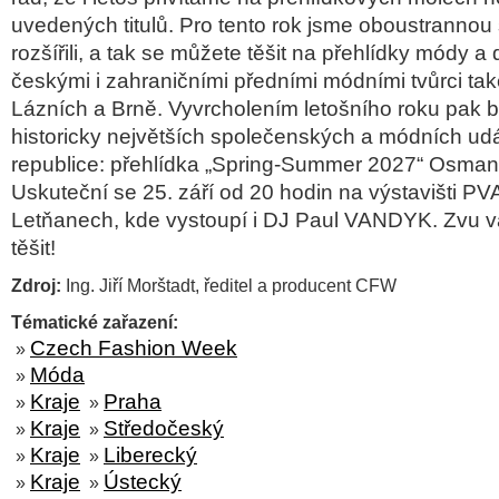
uvedených titulů. Pro tento rok jsme oboustrannou 
rozšířili, a tak se můžete těšit na přehlídky módy a
českými i zahraničními předními módními tvůrci ta
Lázních a Brně. Vyvrcholením letošního roku pak 
historicky největších společenských a módních udá
republice: přehlídka „Spring-Summer 2027“ Osmany
Uskuteční se 25. září od 20 hodin na výstavišti P
Letňanech, kde vystoupí i DJ Paul VANDYK. Zvu v
těšit!
Zdroj:
Ing. Jiří Morštadt, ředitel a producent CFW
Tématické zařazení:
Czech Fashion Week
»
Móda
»
Kraje
Praha
»
»
Kraje
Středočeský
»
»
Kraje
Liberecký
»
»
Kraje
Ústecký
»
»