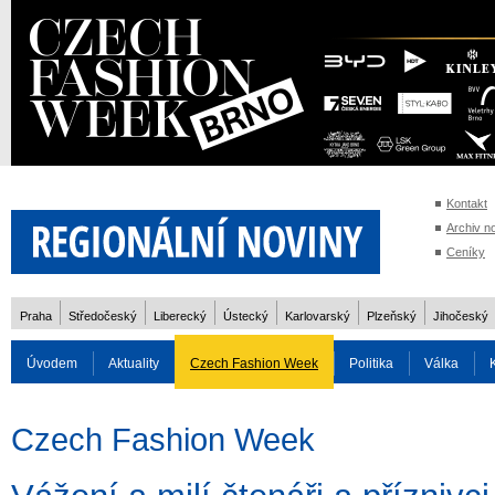
Kontakt
Archiv n
Ceníky
Praha
Středočeský
Liberecký
Ústecký
Karlovarský
Plzeňský
Jihočeský
Úvodem
Aktuality
Czech Fashion Week
Politika
Válka
Auto
Doprava
Zvířata
ZOH Soči 2014
Reality
Cestován
Czech Fashion Week
Rozhovory