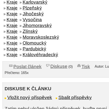
Kraje
Karlovarský
»
»
Kraje
Plzeňský
»
»
Kraje
Jihočeský
»
»
Kraje
Vysočina
»
»
Kraje
Jihomoravský
»
»
Kraje
Zlínský
»
»
Kraje
Moravskoslezský
»
»
Kraje
Olomoucký
»
»
Kraje
Pardubický
»
»
Kraje
Královéhradecký
»
»
Diskuse
Poslat článek
Tisk
Autor: L
(0)
Přečteno: 165x
DISKUSE K ČLÁNKU
Vložit nový příspěvek
Sbalit příspěvky
Zatím nebyl uložen žádný příspěvek, buďte první.