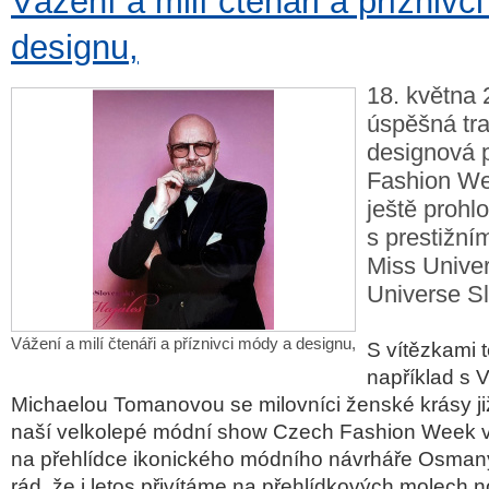
Vážení a milí čtenáři a příznivc
designu,
18. května 
úspěšná tra
designová 
Fashion We
ještě prohl
s prestižní
Miss Unive
Universe S
Vážení a milí čtenáři a příznivci módy a designu,
S vítězkami t
například s V
Michaelou Tomanovou se milovníci ženské krásy již
naší velkolepé módní show Czech Fashion Week vl
na přehlídce ikonického módního návrháře Osmany
rád, že i letos přivítáme na přehlídkových molech n