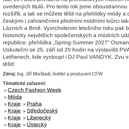
uvedených titulů. Pro tento rok jsme oboustrannou 
rozšířili, a tak se můžete těšit na přehlídky módy a
českými i zahraničními předními módními tvůrci ta
Lázních a Brně. Vyvrcholením letošního roku pak 
historicky největších společenských a módních udá
republice: přehlídka „Spring-Summer 2027“ Osmany
Uskuteční se 25. září od 20 hodin na výstavišti P
Letňanech, kde vystoupí i DJ Paul VANDYK. Zvu v
těšit!
Zdroj:
Ing. Jiří Morštadt, ředitel a producent CFW
Tématické zařazení:
Czech Fashion Week
»
Móda
»
Kraje
Praha
»
»
Kraje
Středočeský
»
»
Kraje
Liberecký
»
»
Kraje
Ústecký
»
»