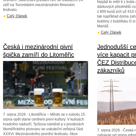
ocenění. Slavnostní předání cen se uskuteční 14.
Nejdál to měli ti z Indi
září na Torontském mezinárodním filmovém
dárkových předmětů cob
festivalu.
z 800 kusů jich už 410 
Celý článek
tak například doma zahr
bubliny z bublifuku či s
Mariáš.
Celý článek
Česká i mezinárodní pivní
Jednodušší ces
špička zamíří do Litoměřic
více kapacit 
ČEZ Distribuce
zákazníků
7. srpna 2026 - Litoměřice – Město se v sobotu 15.
srpna opět stane centrem pivní kultury. V kulisách
hradního nádvoří, Tyršova náměstí a v prostorách
litoměřického pivovaru se uskuteční veřejná část
7. srpna 2026 - Česká r
XXXVI. Mezinárodního pivního festivalu. Akce
zahajuje od srpna inf