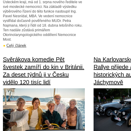
Ústeckém kraji, má od 1. srpna nového ředitele ve
své mostecké nemocnici. Na základě výsledku
výběrového řízení do této funkce nastoupil Ing.
Pavel Nesnídal, MBA. Ve vedení nemocnice
vystřídal dočasně pověřeného MUDr. Petra
Najmana, který ji řídil od 18. dubna letošního roku.
Ten nadále zůstává primářem
Otorinolaryngologického oddělení Nemocnice
Most.
Celý článek
Svěrákova komedie Pět
Na Karlovarsk
švestek zamíří do kin v Británii.
Rallye přijede
Za deset týdnů ji v Česku
historických au
vidělo 120 tisíc lidí
Jáchymově