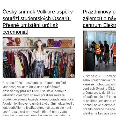
Český snímek Volklore uspěl v
Prázdninový p
soutěži studentských Oscarů.
zájemců o náv
Přesné umístění určí až
centrum Elekt
ceremoniál
7. srpna 2026 - Ledvic
sebou prázdninová hra 
9. srpna 2026 - Los Angeles - Experimentální
které se mohou zúčastn
videoesej Volklore od Viktorie Štěpánové,
centrech Skupiny ČEZ. 
absolventky pražské FAMU, se stala jednou z
určena pro ty do 18 let
letošních vítězných snímků prestižní soutěže
přidají i rodiče. Už jen 
Student Academy Awards, kterou pořádá americká
si na téma „elektřina“ z
Akademie filmového umění a věd. Snímek zvítězil v
poznali nové elektrick
kategorii Alternative/Experimental, zatím ale není
prázdninového měsíce p
jasné, zda získá bronzové, stříbrné nebo zlaté
Elektrárně Ledvice zaví