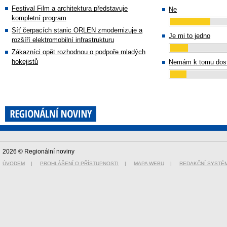
Festival Film a architektura představuje
Ne
kompletní program
Síť čerpacích stanic ORLEN zmodernizuje a
Je mi to jedno
rozšíří elektromobilní infrastrukturu
Zákazníci opět rozhodnou o podpoře mladých
hokejistů
Nemám k tomu dost
2026 © Regionální noviny
ÚVODEM
|
PROHLÁŠENÍ O PŘÍSTUPNOSTI
|
MAPA WEBU
|
REDAKČNÍ SYSTÉ