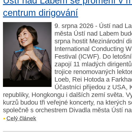
Ústí nad Labem se promění v m
centrum dirigování
9. srpna 2026 - Ústí nad L
města Ústí nad Labem bude
srpna hostit Mezinárodní di
International Conducting 
Festival (ICWF). Do letošn
zapojí 11 mladých dirigentů,
trojice renomovaných lekto
Loeb, Rei Hotoda a Farkha
Účastníci přijedou z USA,
republiky, Hongkongu i dalších zemí světa. 
kurzů budou tři veřejné koncerty, na kterých s
společně s orchestrem Divadla města Ústí n
Celý článek