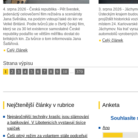
4. srpna 2026 - Česká republika - Pět švestek,
3. srpna 2026 - Jáchym
jedenáctý celovečerní film režiséra a scenáristy
Ústeckým krajem budou 
Jana Svěráka, na podzim vstoupí také do kin ve
projíždět historická voz
Velké Británii. Podle tvůrců jde o čtvrtý český film,
místem 24. Karlovarské
který se za 30 let existence samostatné České
Jáchymov. Na trať vyraz
republiky podařilo ve větším měřítku dostat do
automobilů vyrobených
britských kin. Za tvůrce o tom informovala Jana
Celý článek
Šafářová.
Celý článek
Strana výpisu
1
2
3
4
5
6
7
8
9
10
...
370
Nejčtenější články v rubrice
Anketa
Nejnáročnější techniky kraslic jsou slámování
Souhlasíte 
a batikování. V Libotenicích vystavují tisíce
Ano
vajíček
Češi pitný režim za volantem stále podceňují