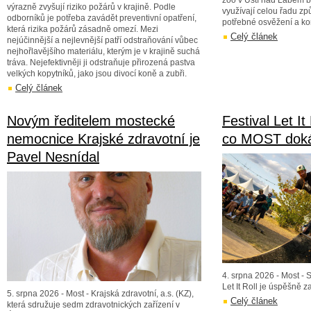
zoo v Ústí nad Labem b
výrazně zvyšují riziko požárů v krajině. Podle
využívají celou řadu zp
odborníků je potřeba zavádět preventivní opatření,
potřebné osvěžení a ko
která rizika požárů zásadně omezí. Mezi
Celý článek
nejúčinnější a nejlevnější patří odstraňování vůbec
nejhořlavějšího materiálu, kterým je v krajině suchá
tráva. Nejefektivněji ji odstraňuje přirozená pastva
velkých kopytníků, jako jsou divocí koně a zubři.
Celý článek
Novým ředitelem mostecké
Festival Let It
nemocnice Krajské zdravotní je
co MOST dok
Pavel Nesnídal
4. srpna 2026 - Most - 
Let It Roll je úspěšně z
5. srpna 2026 - Most - Krajská zdravotní, a.s. (KZ),
Celý článek
která sdružuje sedm zdravotnických zařízení v