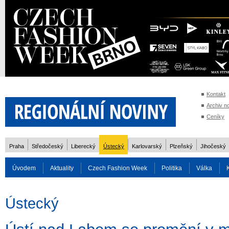
Kontakt
Archiv n
Ceníky
Praha
Středočeský
Liberecký
Ústecký
Karlovarský
Plzeňský
Jihočeský
Úvodem
Aktuality
Czech Fashion Week
Politika
Válka
Auto
Doprava
Zvířata
ZOH Soči 2014
Reality
Cestován
Ústecký
Rozhovory