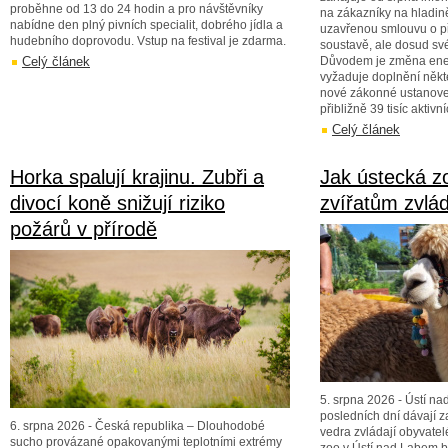
proběhne od 13 do 24 hodin a pro návštěvníky
na zákazníky na hladině
nabídne den plný pivních specialit, dobrého jídla a
uzavřenou smlouvu o při
hudebního doprovodu. Vstup na festival je zdarma.
soustavě, ale dosud své
Celý článek
Důvodem je změna energ
vyžaduje doplnění někte
nové zákonné ustanove
přibližně 39 tisíc aktivn
Celý článek
Horka spalují krajinu. Zubři a
Jak ústecká 
divocí koně snižují riziko
zvířatům zvlád
požárů v přírodě
5. srpna 2026 - Ústí na
posledních dní dávají za
6. srpna 2026 - Česká republika – Dlouhodobé
vedra zvládají obyvate
sucho provázané opakovanými teplotními extrémy