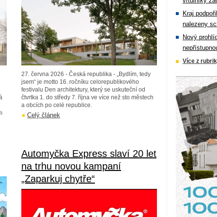
vrtulníky zá
Kraj podpoři
nalezeny sc
Nový prohlí
nepřístupno
Více z rubri
27. června 2026 - Česká republika - „Bydlím, tedy
jsem“ je motto 16. ročníku celorepublikového
festivalu Den architektury, který se uskuteční od
á
čtvrtka 1. do středy 7. října ve více než sto městech
a obcích po celé republice.
m
Celý článek
Automyčka Express slaví 20 let
na trhu novou kampaní
„Zaparkuj chytře“