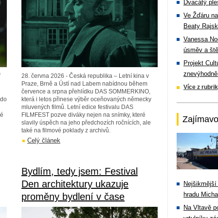
Dvacátý ple
Ve Žďáru na
Beaty Rajsk
Vanessa Noe
úsměv a ště
Projekt Cul
znevýhodněn
ř
28. června 2026 - Česká republika – Letní kina v
Praze, Brně a Ústí nad Labem nabídnou během
Více z rubri
července a srpna přehlídku DAS SOMMERKINO,
 do
která i letos přinese výběr oceňovaných německy
mluvených filmů. Letní edice festivalu DAS
ré
FILMFEST pozve diváky nejen na snímky, které
Zajímavo
slavily úspěch na jeho předchozích ročnících, ale
také na filmové poklady z archivů.
Celý článek
Bydlím, tedy jsem: Festival
Den architektury ukazuje
Nejšikmější
hradu Michal
proměny bydlení v čase
Na Vltavě p