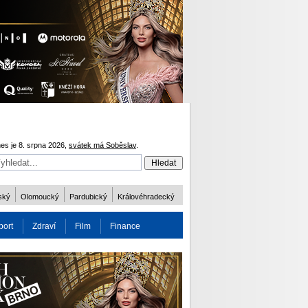
es je 8. srpna 2026,
svátek má Soběslav
.
ský
Olomoucký
Pardubický
Královéhradecký
port
Zdraví
Film
Finance
obnost
Více
ODM 2016