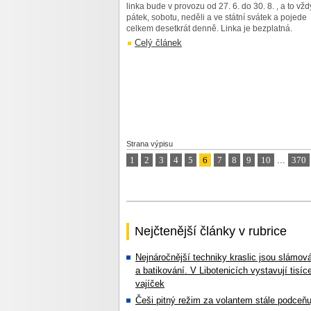
linka bude v provozu od 27. 6. do 30. 8. , a to vžd
pátek, sobotu, neděli a ve státní svátek a pojede
celkem desetkrát denně. Linka je bezplatná.
Celý článek
Strana výpisu
1
2
3
4
5
6
7
8
9
10
...
370
Nejčtenější články v rubrice
Nejnáročnější techniky kraslic jsou slámov
a batikování. V Libotenicích vystavují tisíc
vajíček
Češi pitný režim za volantem stále podceňu