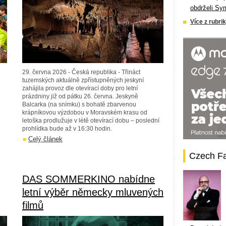
obdrželi Sy
Více z rubrik
29. června 2026 - Česká republika - Třináct
tuzemských aktuálně zpřístupněných jeskyní
zahájila provoz dle otevírací doby pro letní
prázdniny již od pátku 26. června. Jeskyně
Balcarka (na snímku) s bohatě zbarvenou
krápníkovou výzdobou v Moravském krasu od
letoška prodlužuje v létě otevírací dobu – poslední
prohlídka bude až v 16:30 hodin.
Celý článek
Czech F
DAS SOMMERKINO nabídne
letní výběr německy mluvených
filmů