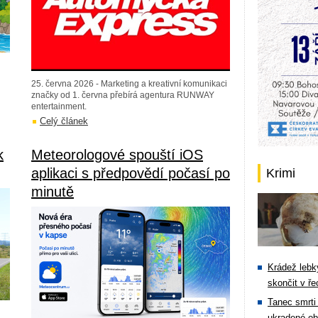
25. června 2026 - Marketing a kreativní komunikaci
značky od 1. června přebírá agentura RUNWAY
entertainment.
Celý článek
k
Meteorologové spouští iOS
aplikaci s předpovědí počasí po
Krimi
minutě
Krádež lebky
skončit v ře
Tanec smrti 
ukradené ob