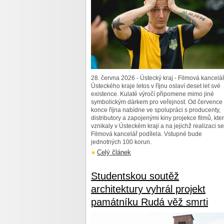
28. června 2026 - Ústecký kraj - Filmová kancelá
Ústeckého kraje letos v říjnu oslaví deset let své
existence. Kulaté výročí připomene mimo jiné
symbolickým dárkem pro veřejnost. Od července
konce října nabídne ve spolupráci s producenty,
distributory a zapojenými kiny projekce filmů, kte
vznikaly v Ústeckém kraji a na jejichž realizaci se
Filmová kancelář podílela. Vstupné bude
jednotných 100 korun.
Celý článek
Studentskou soutěž
architektury vyhrál projekt
památníku Rudá věž smrti