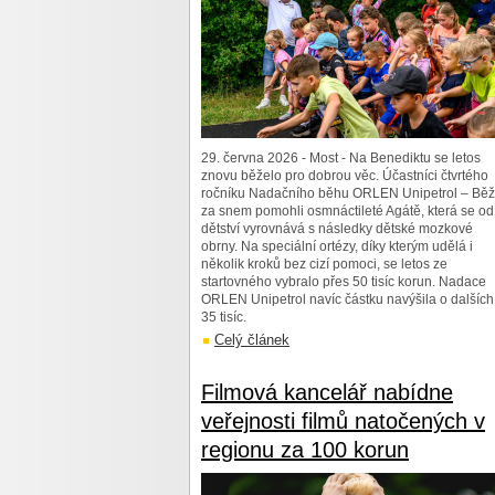
29. června 2026 - Most - Na Benediktu se letos
znovu běželo pro dobrou věc. Účastníci čtvrtého
ročníku Nadačního běhu ORLEN Unipetrol – Běž
za snem pomohli osmnáctileté Agátě, která se od
dětství vyrovnává s následky dětské mozkové
obrny. Na speciální ortézy, díky kterým udělá i
několik kroků bez cizí pomoci, se letos ze
startovného vybralo přes 50 tisíc korun. Nadace
ORLEN Unipetrol navíc částku navýšila o dalších
35 tisíc.
Celý článek
Filmová kancelář nabídne
veřejnosti filmů natočených v
regionu za 100 korun