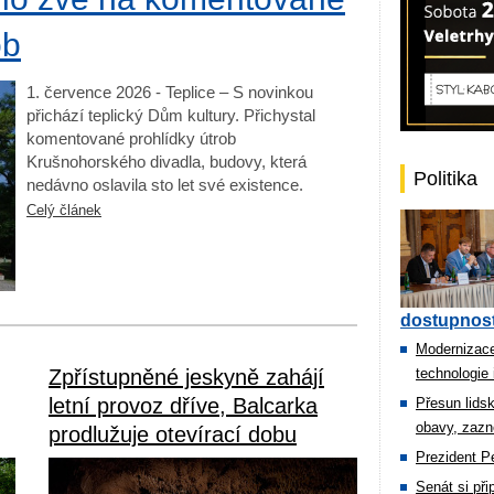
ob
1. července 2026 - Teplice – S novinkou
přichází teplický Dům kultury. Přichystal
komentované prohlídky útrob
Krušnohorského divadla, budovy, která
Politika
nedávno oslavila sto let své existence.
Celý článek
dostupnost
Modernizace
Zpřístupněné jeskyně zahájí
technologie 
letní provoz dříve, Balcarka
Přesun lids
obavy, zazn
prodlužuje otevírací dobu
Prezident Pe
Senát si př