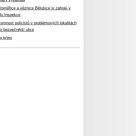
itoměřice a věznice Bělušice si zahrají v
lu Inspekce
ítomnost policistů v problémových lokalitách
ro bezpečnější ulice
ky krimi