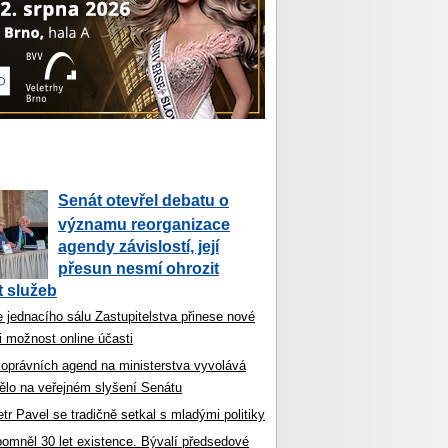
Senát otevřel debatu o
významu reorganizace
agendy závislostí, její
přesun nesmí ohrozit
 služeb
 jednacího sálu Zastupitelstva přinese nové
i možnost online účasti
koprávních agend na ministerstva vyvolává
ělo na veřejném slyšení Senátu
tr Pavel se tradičně setkal s mladými politiky
ipomněl 30 let existence. Bývalí předsedové