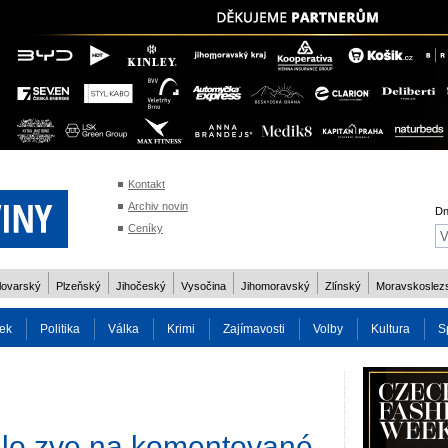
Kontakt
Archiv novin
Dn
Ceníky
lovarský
Plzeňský
Jihočeský
Vysočina
Jihomoravský
Zlínský
Moravskoslez
ek
Politika
Válka
Krimi
Zajímavosti
Volby
Kultura
S
2014
Reality
Cestování
Volby 2013
Technika
Charita
Os
dlo zve na komentované