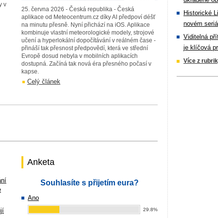
y v
25. června 2026 - Česká republika - Česká
Historické L
aplikace od Meteocentrum.cz díky AI předpoví déšť
novém seriá
na minutu přesně. Nyní přichází na iOS. Aplikace
kombinuje vlastní meteorologické modely, strojové
Viditelná př
učení a hyperlokální dopočítávání v reálném čase -
je klíčová p
přináší tak přesnost předpovědí, která ve střední
Evropě dosud nebyla v mobilních aplikacích
Více z rubri
dostupná. Začíná tak nová éra přesného počasí v
kapse.
Celý článek
Anketa
ání
Souhlasíte s přijetím eura?
e
Ano
jí
29.8%