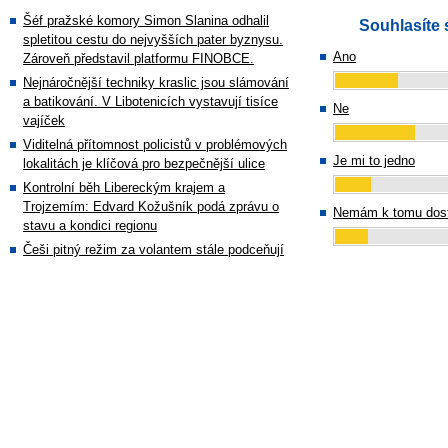
Šéf pražské komory Simon Slanina odhalil
Souhlasíte 
spletitou cestu do nejvyšších pater byznysu.
Ano
Zároveň představil platformu FINOBCE.
Nejnáročnější techniky kraslic jsou slámování
a batikování. V Libotenicích vystavují tisíce
Ne
vajíček
Viditelná přítomnost policistů v problémových
Je mi to jedno
lokalitách je klíčová pro bezpečnější ulice
Kontrolní běh Libereckým krajem a
Trojzemím: Edvard Kožušník podá zprávu o
Nemám k tomu dost
stavu a kondici regionu
Češi pitný režim za volantem stále podceňují