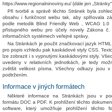
https://www.regionalninoviny.eu/ (dále jen „Stránky"
Při tvorbě a správě těchto Stránek byla zohle
obsahu i funkčnost webu tak, aby splňovala zás
podle metodik Blind Friendly Web , WCAG 1.0 a
přístupného webu pro účely novely Zákona č.
informačních systémech veřejné správy.
Na Stránkách je použit značkovací jazyk HTML 4
pro popis vzhledu pak kaskádové styly CSS. Text
lze zobrazit i s vypnutými kaskádovými styly. Všec
uvedeny v relativních jednotkách, je tedy mož
zvětšit velikost písma. Všechny odkazy jsou v
podtržením.
Informace v jiných formátech
Některé informace na Stránkách jsou v p
formátu DOC a PDF. K prohlížení těchto dokument
software, který umožňuje prohlížení těchto fo