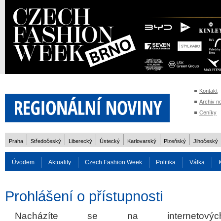
Kontakt
Archiv n
Ceníky
Praha
Středočeský
Liberecký
Ústecký
Karlovarský
Plzeňský
Jihočeský
Úvodem
Aktuality
Czech Fashion Week
Politika
Válka
Auto
Doprava
Zvířata
ZOH Soči 2014
Reality
Cestován
Prohlášení o přístupnosti
Rozhovory
Nacházíte se na internetovýc