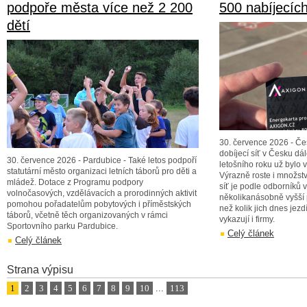
podpoře města více než 2 200
500 nabíjecích
dětí
30. července 2026 - Če
dobíjecí síť v Česku dál
30. července 2026 - Pardubice - Také letos podpoří
letošního roku už bylo 
statutární město organizaci letních táborů pro děti a
Výrazně roste i množstv
mládež. Dotace z Programu podpory
síť je podle odborníků 
volnočasových, vzdělávacích a prorodinných aktivit
několikanásobně vyšší 
pomohou pořadatelům pobytových i příměstských
než kolik jich dnes jezd
táborů, včetně těch organizovaných v rámci
vykazují i firmy.
Sportovního parku Pardubice.
Celý článek
Celý článek
Strana výpisu
1
2
3
4
5
6
7
8
9
10
...
113