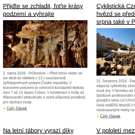
Přijďte se zchladit, foťte krásy
Cyklistická Cz
podzemí a vyhrajte
hvězd se před
srpna také v 
2. srpna 2026 - Průhonice – Před vlnou veder se
lze skrýt do některé z 13 v současnosti
31. července 2026 - Pa
zpřístupněných jeskyní České republiky. V
etapový cyklistický záv
krasovém podzemí je celoroční konstantní teplota
nové éry. V termínu od 1
mez 7 až 14 stupni Celsia. V kombinaci s místy až
špičkové profesionální 
99procentní vlhkostí jde o velmi příjemné prostředí
prestižní série UCI ProS
pro dýchací cesty.
čeká nejtěžší itinerář v 
Celý článek
nastoupanými metry na 
Celý článek
Na letní tábory vyrazí díky
V pololetí mez