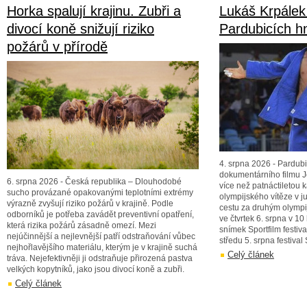
Horka spalují krajinu. Zubři a
Lukáš Krpálek
divocí koně snižují riziko
Pardubicích h
požárů v přírodě
4. srpna 2026 - Pardubi
dokumentárního filmu J
6. srpna 2026 - Česká republika – Dlouhodobé
více než patnáctiletou
sucho provázané opakovanými teplotními extrémy
olympijského vítěze v 
výrazně zvyšují riziko požárů v krajině. Podle
cestu za druhým olympi
odborníků je potřeba zavádět preventivní opatření,
ve čtvrtek 6. srpna v 1
která rizika požárů zásadně omezí. Mezi
snímek Sportfilm festiv
nejúčinnější a nejlevnější patří odstraňování vůbec
středu 5. srpna festival 
nejhořlavějšího materiálu, kterým je v krajině suchá
Celý článek
tráva. Nejefektivněji ji odstraňuje přirozená pastva
velkých kopytníků, jako jsou divocí koně a zubři.
Celý článek