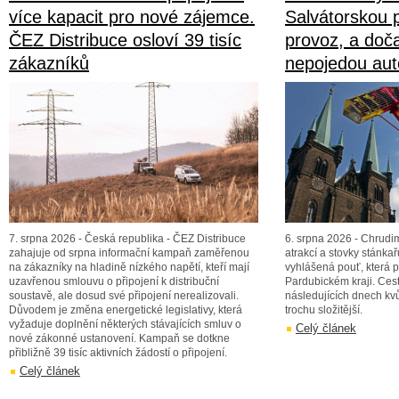
více kapacit pro nové zájemce.
Salvátorskou 
ČEZ Distribuce osloví 39 tisíc
provoz, a doč
zákazníků
nepojedou au
7. srpna 2026 - Česká republika - ČEZ Distribuce
6. srpna 2026 - Chrudim
zahajuje od srpna informační kampaň zaměřenou
atrakcí a stovky stánka
na zákazníky na hladině nízkého napětí, kteří mají
vyhlášená pouť, která pa
uzavřenou smlouvu o připojení k distribuční
Pardubickém kraji. Ces
soustavě, ale dosud své připojení nerealizovali.
následujících dnech k
Důvodem je změna energetické legislativy, která
trochu složitější.
vyžaduje doplnění některých stávajících smluv o
Celý článek
nové zákonné ustanovení. Kampaň se dotkne
přibližně 39 tisíc aktivních žádostí o připojení.
Celý článek