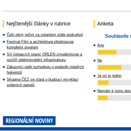
Nejčtenější články v rubrice
Anketa
Češi pitný režim za volantem stále podceňují
Souhlasíte 
Festival Film a architektura představuje
Ano
kompletní program
Síť čerpacích stanic ORLEN zmodernizuje a
rozšíří elektromobilní infrastrukturu
Ne
Zákazníci opět rozhodnou o podpoře mladých
hokejistů
Je mi to jedno
Skupina ČEZ se stará o budoucí recyklaci
solárních panelů
Nemám k tomu dost