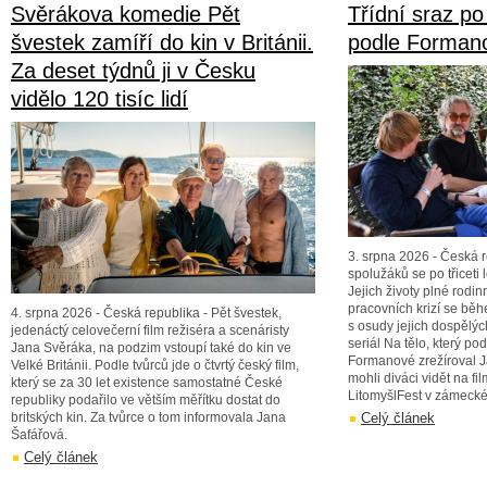
Svěrákova komedie Pět
Třídní sraz po 
švestek zamíří do kin v Británii.
podle Forman
Za deset týdnů ji v Česku
vidělo 120 tisíc lidí
3. srpna 2026 - Česká 
spolužáků se po třiceti l
Jejich životy plné rodin
pracovních krizí se bě
4. srpna 2026 - Česká republika - Pět švestek,
s osudy jejich dospělýc
jedenáctý celovečerní film režiséra a scenáristy
seriál Na tělo, který po
Jana Svěráka, na podzim vstoupí také do kin ve
Formanové zrežíroval Ja
Velké Británii. Podle tvůrců jde o čtvrtý český film,
mohli diváci vidět na fi
který se za 30 let existence samostatné České
LitomyšlFest v zámecké
republiky podařilo ve větším měřítku dostat do
britských kin. Za tvůrce o tom informovala Jana
Celý článek
Šafářová.
Celý článek