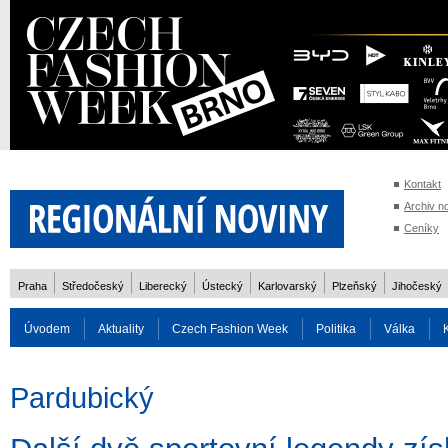
Kontakt
Archiv n
Ceníky
Praha
Středočeský
Liberecký
Ústecký
Karlovarský
Plzeňský
Jihočeský
Úvodem
Aktuality
Czech Fashion Week
Politika
Válka
Auto
Doprava
Zvířata
ZOH Soči 2014
Reality
Cestován
Pardubický
Rozhovory