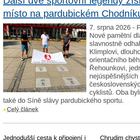
Další dvě sportovní legendy zís
místo na pardubickém Chodníku
7. srpna 2026 - 
Nové pamětní dl
slavnostně odha
Klimplovi, dlouh
orientačního bě
Řehounkovi, je
nejúspěšnějších
československý
cyklistů. Oba byl
také do Síně slávy pardubického sportu.
Celý článek
Jednodušší cesta k připojení i
Chrudim chyst