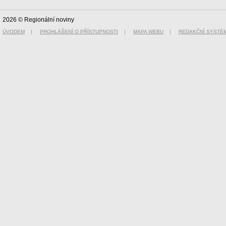
2026 © Regionální noviny
ÚVODEM
|
PROHLÁŠENÍ O PŘÍSTUPNOSTI
|
MAPA WEBU
|
REDAKČNÍ SYSTÉ