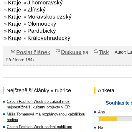
Kraje
Jihomoravský
»
»
Kraje
Zlínský
»
»
Kraje
Moravskoslezský
»
»
Kraje
Olomoucký
»
»
Kraje
Pardubický
»
»
Kraje
Královéhradecký
»
»
Diskuse
Poslat článek
Tisk
Autor: L
(0)
Přečteno: 184x
Nejčtenější články v rubrice
Anketa
Czech Fashion Week se zařadil mezi
Souhlasíte 
nejprestižnější kulturní projekty v ČR
Ano
Míša Tomanová má rozplánovanou každičkou
hodinu
Czech Fashion Week nadchl publikum
Ne