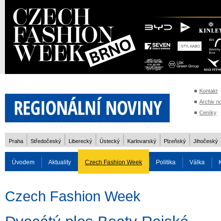
Kontakt
Archiv n
Ceníky
Praha
Středočeský
Liberecký
Ústecký
Karlovarský
Plzeňský
Jihočeský
Úvodem
Aktuality
Czech Fashion Week
Politika
Válka
Auto
Doprava
Zvířata
ZOH Soči 2014
Reality
Cestován
Czech Fashion Week
Rozhovory