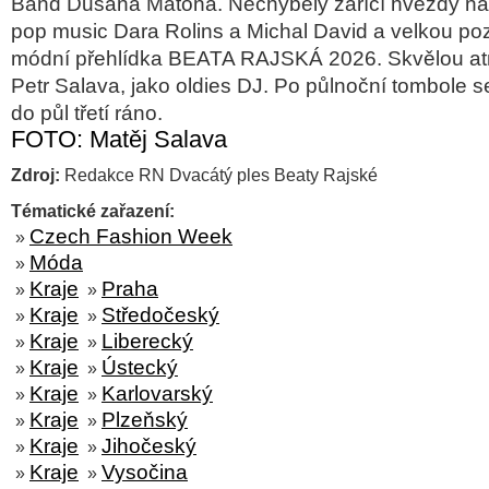
Band Dušana Matona. Nechyběly zářící hvězdy na
pop music Dara Rolins a Michal David a velkou poz
módní přehlídka BEATA RAJSKÁ 2026. Skvělou atmos
Petr Salava, jako oldies DJ. Po půlnoční tombole s
do půl třetí ráno.
FOTO: Matěj Salava
Zdroj:
Redakce RN Dvacátý ples Beaty Rajské
Tématické zařazení:
Czech Fashion Week
»
Móda
»
Kraje
Praha
»
»
Kraje
Středočeský
»
»
Kraje
Liberecký
»
»
Kraje
Ústecký
»
»
Kraje
Karlovarský
»
»
Kraje
Plzeňský
»
»
Kraje
Jihočeský
»
»
Kraje
Vysočina
»
»