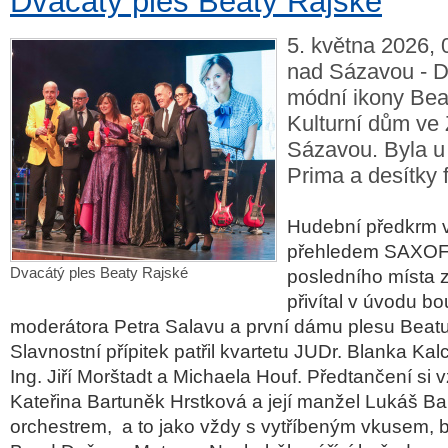
Dvacátý ples Beaty Rajské
5. května 2026, 
nad Sázavou - D
módní ikony Beat
Kulturní dům ve
Sázavou. Byla u 
Prima a desítky 
Hudební předkrm ve
přehledem SAXO
Dvacátý ples Beaty Rajské
posledního místa 
přivítal v úvodu b
moderátora Petra Salavu a první dámu plesu Beat
Slavnostní přípitek patřil kvartetu JUDr. Blanka Kal
Ing. Jiří Morštadt a Michaela Houf. Předtančení si v
Kateřina Bartuněk Hrstková a její manžel Lukáš Ba
orchestrem, a to jako vždy s vytříbeným vkusem, 