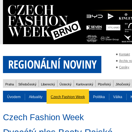
Kontakt
Archiv n
Ceníky
Praha
Středočeský
Liberecký
Ústecký
Karlovarský
Plzeňský
Jihočeský
Úvodem
Aktuality
Czech Fashion Week
Politika
Válka
Auto
Doprava
Zvířata
ZOH Soči 2014
Reality
Cestován
Czech Fashion Week
Rozhovory