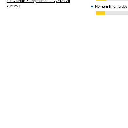
zdravotním znevýhodněním vyrazit za
kulturou
Nemám k tomu dost