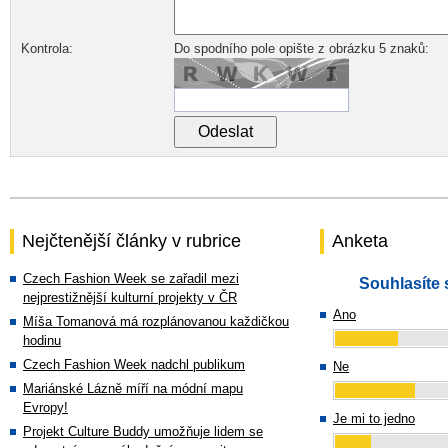
Kontrola:
Do spodního pole opište z obrázku 5 znaků:
Nejčtenější články v rubrice
Anketa
Czech Fashion Week se zařadil mezi
Souhlasíte 
nejprestižnější kulturní projekty v ČR
Ano
Míša Tomanová má rozplánovanou každičkou
hodinu
Czech Fashion Week nadchl publikum
Ne
Mariánské Lázně míří na módní mapu
Evropy!
Je mi to jedno
Projekt Culture Buddy umožňuje lidem se