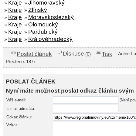
Kraje
Jihomoravský
»
»
Kraje
Zlínský
»
»
Kraje
Moravskoslezský
»
»
Kraje
Olomoucký
»
»
Kraje
Pardubický
»
»
Kraje
Královéhradecký
»
»
Diskuse
Poslat článek
Tisk
Autor: L
(0)
Přečteno: 187x
POSLAT ČLÁNEK
Nyní máte možnost poslat odkaz článku svým 
Váš e-mail:
(Není pov
E-mail adresáta:
Odkaz článku:
Vzkaz: