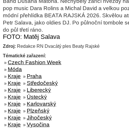
Band Dušana Matona. Nechyběly zářící hvězdy na
pop music Dara Rolins a Michal David a velkou poz
módní přehlídka BEATA RAJSKÁ 2026. Skvělou atmos
Petr Salava, jako oldies DJ. Po půlnoční tombole s
do půl třetí ráno.
FOTO: Matěj Salava
Zdroj:
Redakce RN Dvacátý ples Beaty Rajské
Tématické zařazení:
Czech Fashion Week
»
Móda
»
Kraje
Praha
»
»
Kraje
Středočeský
»
»
Kraje
Liberecký
»
»
Kraje
Ústecký
»
»
Kraje
Karlovarský
»
»
Kraje
Plzeňský
»
»
Kraje
Jihočeský
»
»
Kraje
Vysočina
»
»