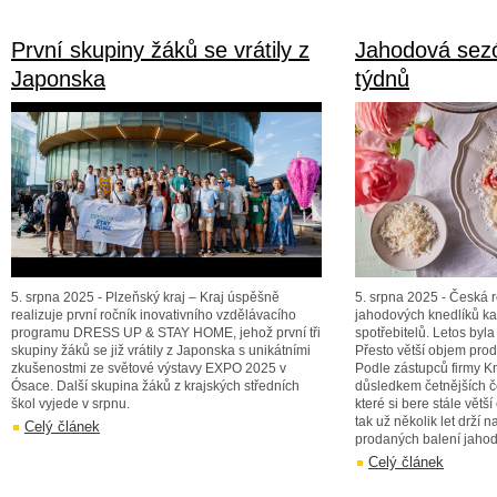
První skupiny žáků se vrátily z
Jahodová sez
Japonska
týdnů
5. srpna 2025 - Plzeňský kraj – Kraj úspěšně
5. srpna 2025 - Česká 
realizuje první ročník inovativního vzdělávacího
jahodových knedlíků k
programu DRESS UP & STAY HOME, jehož první tři
spotřebitelů. Letos byla
skupiny žáků se již vrátily z Japonska s unikátními
Přesto větší objem pro
zkušenostmi ze světové výstavy EXPO 2025 v
Podle zástupců firmy Kn
Ósace. Další skupina žáků z krajských středních
důsledkem četnějších 
škol vyjede v srpnu.
které si bere stále větš
tak už několik let drží n
Celý článek
prodaných balení jahod
Celý článek