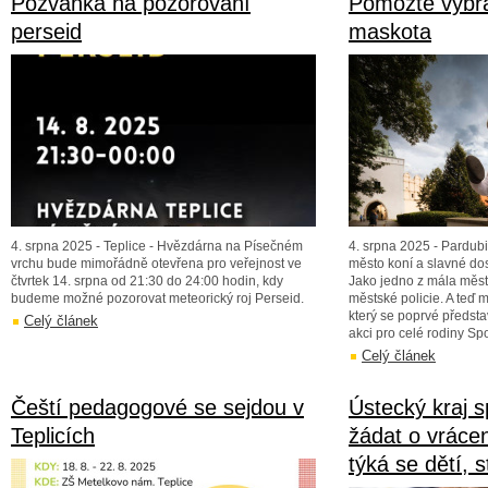
Pozvánka na pozorování
Pomozte vybr
perseid
maskota
4. srpna 2025 - Teplice - Hvězdárna na Písečném
4. srpna 2025 - Pardub
vrchu bude mimořádně otevřena pro veřejnost ve
město koní a slavné dos
čtvrtek 14. srpna od 21:30 do 24:00 hodin, kdy
Jako jedno z mála měst m
budeme možné pozorovat meteorický roj Perseid.
městské policie. A teď m
který se poprvé předsta
Celý článek
akci pro celé rodiny Sp
Celý článek
Čeští pedagogové se sejdou v
Ústecký kraj s
Teplicích
žádat o vrácen
týká se dětí, 