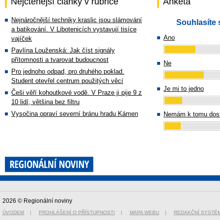
Nejčtenější články v rubrice
Anketa
Nejnáročnější techniky kraslic jsou slámování
Souhlasíte 
a batikování. V Libotenicích vystavují tisíce
Ano
vajíček
Pavlína Louženská: Jak číst signály
přítomnosti a tvarovat budoucnost
Ne
Pro jednoho odpad, pro druhého poklad.
Student otevřel centrum použitých věcí
Je mi to jedno
Češi věří kohoutkové vodě. V Praze ji pije 9 z
10 lidí, většina bez filtru
Vysočina opraví severní bránu hradu Kámen
Nemám k tomu dost
2026 © Regionální noviny
ÚVODEM
|
PROHLÁŠENÍ O PŘÍSTUPNOSTI
|
MAPA WEBU
|
REDAKČNÍ SYSTÉ