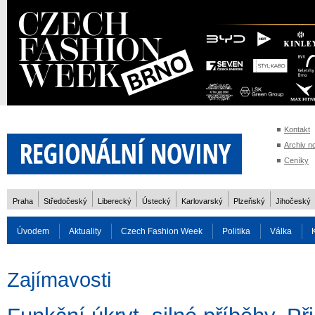
Kontakt
Archiv n
Ceníky
Praha
Středočeský
Liberecký
Ústecký
Karlovarský
Plzeňský
Jihočeský
Úvodem
Aktuality
Czech Fashion Week
Politika
Válka
Auto
Doprava
Zvířata
ZOH Soči 2014
Reality
Cestován
Zajímavosti
Rozhovory