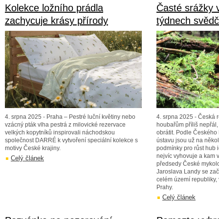
Kolekce ložního prádla
Časté srážky 
zachycuje krásy přírody
týdnech svěd
4. srpna 2025 - Praha – Pestré luční květiny nebo
4. srpna 2025 - Česká r
vzácný pták vlha pestrá z milovické rezervace
houbařům příliš nepřál,
velkých kopytníků inspirovali náchodskou
obrátit. Podle Českého
společnost DARRÉ k vytvoření speciální kolekce s
ústavu jsou už na něko
motivy České krajiny.
podmínky pro růst hub 
nejvíc vyhovuje a kam v
Celý článek
předsedy České mykolo
Jaroslava Landy se zač
celém území republiky, 
Prahy.
Celý článek