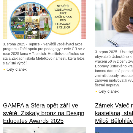
3. srpna 2025 - Teplice - Největší vzdělávací akce
programu Začít spolu pro pedagogy z celé ČR se v
3. srpna 2025 - Ústeck
roce 2025 koná v Teplicích. Hostitelskou školou se
obyvatelé Ústeckého kr
stala Základní škola Metelkovo náměstí, která letos
vrácení 50 % z ceny z
slaví sté výročí.
Dopravy Ústeckého kra
Celý článek
formou daru má pomoci 
zmírnit dopady rostoucí
zároveň motivovat k vyu
šetrné dopravy.
Celý článek
GAMPA a Sféra opět září ve
Zámek Valeč 
světě. Získaly bronz na Design
kastelána, stal
Educates Awards 2025
Miloš Bělohlá