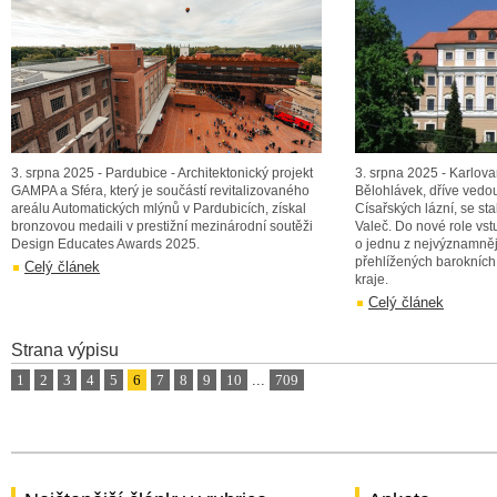
3. srpna 2025 - Pardubice - Architektonický projekt
3. srpna 2025 - Karlovar
GAMPA a Sféra, který je součástí revitalizovaného
Bělohlávek, dříve vedo
areálu Automatických mlýnů v Pardubicích, získal
Císařských lázní, se s
bronzovou medaili v prestižní mezinárodní soutěži
Valeč. Do nové role vst
Design Educates Awards 2025.
o jednu z nejvýznamněj
přehlížených barokníc
Celý článek
kraje.
Celý článek
Strana výpisu
1
2
3
4
5
6
7
8
9
10
...
709