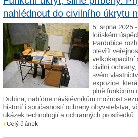
Funkční úkryt, silné příběhy. Při
nahlédnout do civilního úkrytu 
5. srpna 2025 -
loňském úspěc
Pardubice rozh
otevřít veřejnos
velkokapacitní 
civilní ochrany
svém vlastnictv
expozice, která
plně funkčním ú
Dubina, nabídne návštěvníkům možnost sezn
historií i současností ochrany obyvatelstva, v
ukázek technologií a ochranných prostředků.
Celý článek