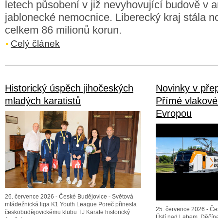
letech působení v již nevyhovující budově v a
jablonecké nemocnice. Liberecký kraj stála 
celkem 86 milionů korun.
Celý článek
Historický úspěch jihočeských
Novinky v přep
mladých karatistů
Přímé vlakové
Evropou
26. července 2026 - České Budějovice - Světová
mládežnická liga K1 Youth League Poreč přinesla
25. července 2026 - Če
českobudějovickému klubu TJ Karate historický
Ústí nad Labem, Děčína