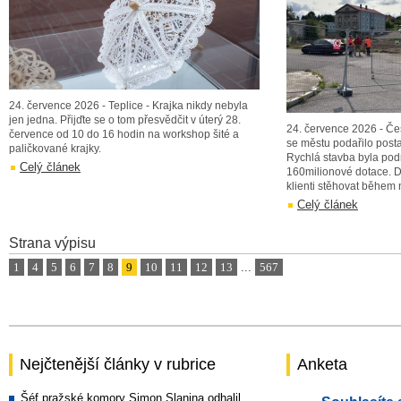
24. července 2026 - Teplice - Krajka nikdy nebyla
jen jedna. Přijďte se o tom přesvědčit v úterý 28.
24. července 2026 - Č
července od 10 do 16 hodin na workshop šité a
se městu podařilo posta
paličkované krajky.
Rychlá stavba byla pod
Celý článek
160milionové dotace. 
klienti stěhovat během
Celý článek
Strana výpisu
1
4
5
6
7
8
9
10
11
12
13
...
567
Nejčtenější články v rubrice
Anketa
Šéf pražské komory Simon Slanina odhalil