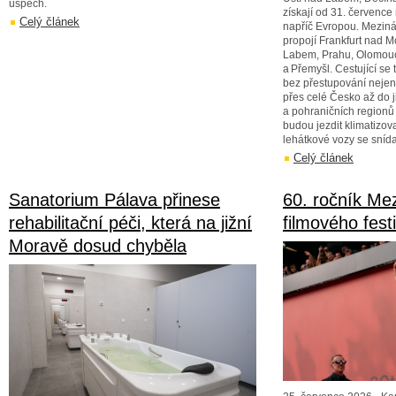
úspěch.
získají od 31. července
Celý článek
napříč Evropou. Meziná
propojí Frankfurt nad 
Labem, Prahu, Olomouc
a Přemyšl. Cestující se
bez přestupování nejen
přes celé Česko až do 
a pohraničních regionů v
budou jezdit klimatizov
lehátkové vozy se snída
Celý článek
Sanatorium Pálava přinese
60. ročník Me
rehabilitační péči, která na jižní
filmového fest
Moravě dosud chyběla