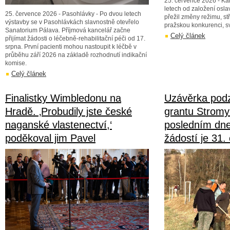
25. července 2026 - Ka
letech od založení oslavi
25. července 2026 - Pasohlávky - Po dvou letech
přežil změny režimu, st
výstavby se v Pasohlávkách slavnostně otevřelo
pražskou konkurenci, sv
Sanatorium Pálava. Příjmová kancelář začne
Celý článek
přijímat žádosti o léčebně-rehabilitační péči od 17.
srpna. První pacienti mohou nastoupit k léčbě v
průběhu září 2026 na základě rozhodnutí indikační
komise.
Celý článek
Finalistky Wimbledonu na
Uzávěrka podz
Hradě. ‚Probudily jste české
grantu Stromy 
naganské vlastenectví,‘
posledním dn
poděkoval jim Pavel
žádostí je 31.