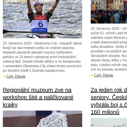
25. července 2026 - Uh
začal 52. ročník Letní fi
nabídne nejen filmové p
a také doprovodný prog
25. července 2026 - Oklahoma City - Kajakář Jakub
nebo divadlem. Vedle 
Krejčí se stal mistrem světa ve vodním slalomu.
promítat i na dalších šes
Nejlepší závodník aktuální sezony Světového
Slováckém divadle, Klub
poháru ve 24 letech vybojoval první individuální
střední školy Jiřího z 
světový titul. Zlepšil loňské stříbro a na šampionátu
hale. Letošní ročník na
v americkém Oklahoma City získal druhý cenný kov
zve na besedy, workshop
po druhém místě z časovky kayakcrossu.
Celý článek
Celý článek
Regionální muzeum zve na
Za jeden rok 
workshop šité a paličkované
seniory. Česk
krajky
vyhrála boj s 
160 milionů