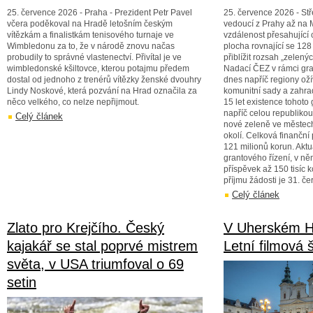
25. července 2026 - Praha - Prezident Petr Pavel
25. července 2026 - St
včera poděkoval na Hradě letošním českým
vedoucí z Prahy až na 
vítězkám a finalistkám tenisového turnaje ve
vzdálenost přesahující 
Wimbledonu za to, že v národě znovu načas
plocha rovnající se 128 
probudily to správné vlastenectví. Přivítal je ve
přiblížit rozsah „zelen
wimbledonské kšiltovce, kterou potajmu předem
Nadací ČEZ v rámci gra
dostal od jednoho z trenérů vítězky ženské dvouhry
dnes napříč regiony ožív
Lindy Noskové, která pozvání na Hrad označila za
komunitní sady a zahr
něco velkého, co nelze nepřijmout.
15 let existence tohoto
napříč celou republik
Celý článek
nové zeleně ve městech 
okolí. Celková finanční
121 milionů korun. Akt
grantového řízení, v n
příspěvek až 150 tisíc
příjmu žádosti je 31. če
Celý článek
Zlato pro Krejčího. Český
V Uherském Hr
kajakář se stal poprvé mistrem
Letní filmová 
světa, v USA triumfoval o 69
setin