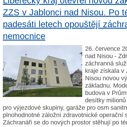
Liberecký kraj otevřel novou zá
ZZS v Jablonci nad Nisou. Po 
padesáti letech opouštějí záchra
nemocnice
26. července 2
nad Nisou - Zd
záchranná služ
kraje získala v
Nisou novou v
základnu. Moder
budova v Průmy
desítky milionů
pro výjezdové skupiny, garáže pro osm sanitn
plnohodnotné záložní zdravotnické operační s
Záchranáři se do nových prostor stěhují po t