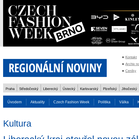
Kontakt
Archiv n
Ceníky
Praha
Středočeský
Liberecký
Ústecký
Karlovarský
Plzeňský
Jihočeský
Úvodem
Aktuality
Czech Fashion Week
Politika
Válka
Auto
Doprava
Zvířata
ZOH Soči 2014
Reality
Cestován
Kultura
Rozhovory