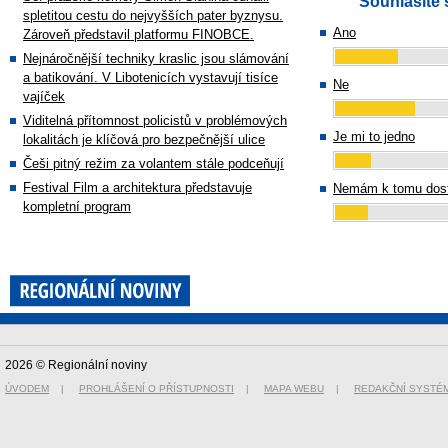
Souhlasíte 
spletitou cestu do nejvyšších pater byznysu.
Ano
Zároveň představil platformu FINOBCE.
Nejnáročnější techniky kraslic jsou slámování
a batikování. V Libotenicích vystavují tisíce
Ne
vajíček
Viditelná přítomnost policistů v problémových
Je mi to jedno
lokalitách je klíčová pro bezpečnější ulice
Češi pitný režim za volantem stále podceňují
Festival Film a architektura představuje
Nemám k tomu dost
kompletní program
2026 © Regionální noviny
ÚVODEM
|
PROHLÁŠENÍ O PŘÍSTUPNOSTI
|
MAPA WEBU
|
REDAKČNÍ SYSTÉ