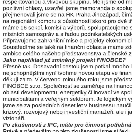
respektovanou a vlivovou skupinu. Měli jsme od m
pozitivní ohlasy, uzavřeli jsme memoranda o spolup
přejmenovali jsme se na HK Praha Jihozápad, čímž 
na regionální komoru s působností skoro pro dvě t
máme 16 sekcí, komisí a výborů, spolupracujeme
místních samospráv a s řadou podnikatelských us
Připravujeme zahraniční mise a projekty ekonomic
Soustředíme se také na finanční oblast a máme zd
ambice celého našeho představenstva a členské
Jako například již zmíněný projekt FINOBCE?
Přesně tak. Dosavadní cestou jsem potkal mnoho li
nejschopnějšími nyní tvoříme novou etapu ve fina
děkuji za to. V červenci minulého roku jsme předsta
FINOBCE s.r.o. Společnost se zaměřuje na financo
oblasti developmentu, energetiky či inovací ve spol
municipalitami a veřejným sektorem. Je logickým v
jsme se za posledních deset let v businessu naučili
krizový, rozvojový nebo investiční manažeři, ale i ja
vizionáři.
Po zkušenosti z IPC, máte pro činnost potřebn
Právě a především po této zkušenosti jsme si řekl