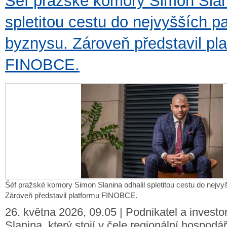
Šéf pražské komory Simon Slani
spletitou cestu do nejvyšších pa
byznysu. Zároveň představil pl
FINOBCE.
Šéf pražské komory Simon Slanina odhalil spletitou cestu do nejvy
Zároveň představil platformu FINOBCE.
26. května 2026, 09.05 | Podnikatel a invest
Slanina, který stojí v čele regionální hospod