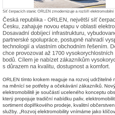
Síť čerpacích stanic ORLEN zmodernizuje a rozšíří elektromobilní i
Česká republika - ORLEN, největší síť čerpac
Česku, zahajuje novou etapu v oblasti elektro
Dosavadní dobíjecí infrastrukturu, vybudova
partnerské spolupráce, postupně nahradí vysp
technologií a vlastním obchodním řešením. D
chce provozovat až 1700 vysokorychlostních 
bodů. Cílem je nabízet zákazníkům vysokoryc
s důrazem na kvalitu, dostupnost a komfort.
ORLEN tímto krokem reaguje na rozvoj udržitelné m
na měnící se potřeby a očekávání zákazníků. Nový
elektromobilitě je součástí uceleného konceptu ob
který propojuje tradiční nabídku paliv, elektromobilit
sortiment doplňkového prodeje, kvalitní občerstvení 
služby. „Rozvoj elektromobility vnímáme jako klíčo