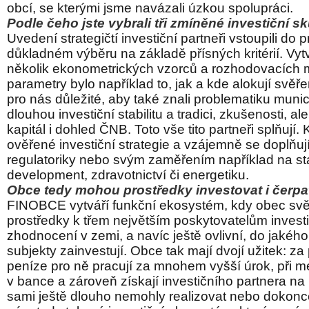
obcí, se kterými jsme navázali úzkou spolupráci.
Podle čeho jste vybrali tři zmíněné investiční s
Uvedení strategičtí investiční partneři vstoupili do 
důkladném výběru na základě přísných kritérií. Vytvo
několik ekonometrických vzorců a rozhodovacích m
parametry bylo například to, jak a kde alokují svěře
pro nás důležité, aby také znali problematiku munici
dlouhou investiční stabilitu a tradici, zkušenosti, al
kapitál i dohled ČNB. Toto vše tito partneři splňují
ověřené investiční strategie a vzájemně se doplňuj
regulatoriky nebo svým zaměřením například na s
development, zdravotnictví či energetiku.
Obce tedy mohou prostředky investovat i čerp
FINOBCE vytváří funkční ekosystém, kdy obec svě
prostředky k třem největším poskytovatelům invest
zhodnocení v zemi, a navíc ještě ovlivní, do jakého 
subjekty zainvestují. Obce tak mají dvojí užitek: za 
peníze pro ně pracují za mnohem vyšší úrok, při m
v bance a zároveň získají investičního partnera na 
sami ještě dlouho nemohly realizovat nebo dokonc