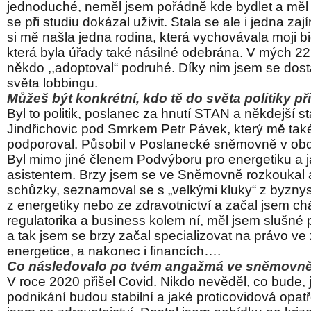
jednoduché, neměl jsem pořádně kde bydlet a měl 
se při studiu dokázal uživit. Stala se ale i jedna zaj
si mě našla jedna rodina, která vychovávala moji bi
která byla úřady také násilné odebrána. V mých 22
někdo ,,adoptoval“ podruhé. Díky nim jsem se dostal
světa lobbingu.
Můžeš být konkrétní, kdo tě do světa politiky p
Byl to politik, poslanec za hnutí STAN a někdejší s
Jindřichovic pod Smrkem Petr Pávek, který mě tak
podporoval. Působil v Poslanecké sněmovně v ob
Byl mimo jiné členem Podvýboru pro energetiku a j
asistentem. Brzy jsem se ve Sněmovně rozkoukal
schůzky, seznamoval se s „velkými kluky“ z byzny
z energetiky nebo ze zdravotnictví a začal jsem chá
regulatorika a business kolem ní, měl jsem slušné
a tak jsem se brzy začal specializovat na právo ve 
energetice, a nakonec i financích….
Co následovalo po tvém angažmá ve sněmovn
V roce 2020 přišel Covid. Nikdo nevěděl, co bude, 
podnikání budou stabilní a jaké proticovidová opatř