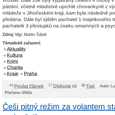
vozidel. Dále zde byly vypátrány celkem 4 osoby v
pátrání, včetně mladistvé uprchlé chovankyně z v
mládeže v Jihočeském kraji, kam byla následně pol
předána. Dále byl zjištěn pachatel 1 majetkového t
pachatelé 3 přestupků na úseku omamných a psyc
Zdroj:
Mgr. Martin Šálek
Tématické zařazení:
Aktuality
»
Kultura
»
Krimi
»
Charita
»
Kraje
Praha
»
»
Diskuse
Poslat článek
Tisk
Autor: L
(0)
Přečteno: 6583x
Češi pitný režim za volantem st