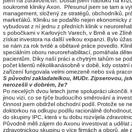
jsem na zdravotnictví. Dostal jsem nabídku na kriz
soukromé kliniky Axon. Přesunul jsem se tam a vytv
management, složený ze stratégů, obchodníků, pr
markeťáků. Kliniku se podařilo nejen ekonomicky za
vybudovat z ní jednu z předních klinik v neurorehab
s pobočkami v Karlových Varech, v Brně a ve Zlíně
získat investora na další velkou expanzi. Bylo úža
se nám za rok tvrdé a obětavé práce povedlo. Klini
speciálním oboru neurorehabilitací, pomáhala dět
pacientům. Díky naší práci a chytrým tahům se poda
počet klientů několikanásobně v době, kdy ostatní r
zařízení fungovala velmi omezeně nebo svá pracov
S původní zakladatelkou, MUDr. Zipserovou, jst
nerozešli v dobrém, že?
Po necelých dvou letech jsme spolupráci ukončili.
jinou vizi, co se týče budoucího směrování a invest
činnost jsem obdržel obchodní podíl. Protože se ne
doktorkou na odkupu podílu racionálně dohodnout,
do skupiny IPC, která v tu dobu rozvíjela zdravotnic
Původně měli zájem do Axonu investovat a udělat z
zdravotnickou skupinu o více firmách a oborů, ale 