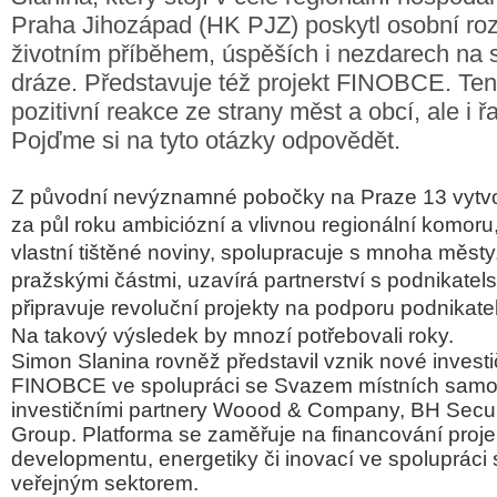
Praha Jihozápad (HK PJZ) poskytl osobní ro
životním příběhem, úspěších i nezdarech na 
dráze. Představuje též projekt FINOBCE. Ten
pozitivní reakce ze strany měst a obcí, ale i ř
Pojďme si na tyto otázky odpovědět.
Z původní nevýznamné pobočky na Praze 13 vytvo
za půl roku ambiciózní a vlivnou regionální komoru
vlastní tištěné noviny, spolupracuje s mnoha městy
pražskými částmi, uzavírá partnerství s podnikate
připravuje revoluční projekty na podporu podnikate
Na takový výsledek by mnozí potřebovali roky.
Simon Slanina rovněž představil vznik nové investi
FINOBCE ve spolupráci se Svazem místních sam
investičními partnery Woood & Company, BH Securi
Group. Platforma se zaměřuje na financování projek
developmentu, energetiky či inovací ve spolupráci 
veřejným sektorem.