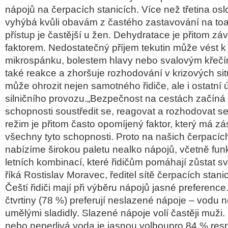
nápoj
ů na čerpac
ích stanicích. Více ne
ž třetina os
vyhýbá kv
ůli obav
ám z
čast
ého zastavování na to
p
ř
ístup je
častějš
í u
žen. Dehydratace je přitom z
á
faktorem. Nedostate
čn
ý p
ř
íjem tekutin m
ůže v
ést k
mikrosp
ánku
, bolestem hlavy nebo svalovým k
řeč
také reakce a zhor
šuje rozhodov
ání v krizových si
může ohrozit nejen samotn
ého
řidiče, ale i ostatn
í 
silni
čn
ího provozu.
„Bezpe
čnost na cest
ách za
č
íná
schopnosti soust
ředit se, reagovat a rozhodovat se
re
žim je přitom často opom
íjený faktor, který má zá
v
šechny tyto schopnosti. Proto na našich čerpac
íc
nabízíme
širokou paletu nealko n
ápoj
ů, včetně fun
letn
ích kombinací, které
řidičům pom
áhají z
ůstat s
ř
íká Rostislav Moravec,
ředitel s
ít
ě čerpac
ích stan
Češt
í
řidiči maj
í p
ři v
ýb
ěru n
ápoj
ů jasn
é preference
čtvrtiny (78 %) preferuj
í neslazené nápoje
– vodu n
um
ěl
ými sladidly. Slazené nápoje volí
častěji muži.
nebo neperlivá voda je jasnou
volboupro
84 % res