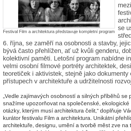
mezi
fest
arch
se u
Festival Film a architektura představuje kompletní program
stře
6. října, se zaměří na osobnosti a stavby, jej
bývá často přehlížen, ať už kvůli genderu, d
kolektivní paměti. Letošní program nabídne in
velmi osobní filmové portréty architektek, des
teoretiček i aktivistek, stejně jako dokumenty 
přístupech v architektuře a udržitelnosti rozvo
„Vedle zaj
ímavých osobností a silných p
ř
íb
ěhů se 
snaž
íme upozor
ňovat na společensk
é, ekologické 
otázky, kterým musí architektura
čelit,“ doplňuje V
á
kurátor festivalu Film a architektura. Unikátní p
řehl
í
architektuře, designu, uměn
í a tvorb
ě měst zve na t