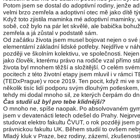
Potom jsem se dostal do adoptivní rodiny, jenže a
velmi brzo zemřela a adoptivní otec mě jako dítě týr
Když toto zjistila maminka mé adoptivní maminky, v
sobě, což bylo na pár let skvělé, ale babička bohuž
zemřela a já zůstal v podstatě sám.
Od začátku života jsem musel bojovat nejen o své p
elementární základní lidské potřeby. Nejdříve v náh
později ve školním kolektivu, ve společnosti. Nejen
jako člověk, kterému právo na rodiče vzal přímo stát
života byl mnohem těžší a složitější. O celém svém
pocitech z této životní etapy jsem mluvil i v rámci 
(TEDxPrague) v roce 2019. Ten pocit, když mi ve st
několik tisíc lidí podporu svým dlouhým potleskem,
tehdy mi dodal mnoho sil, ze kterých čerpám do dn
Čas studií už byl pro tebe klidnější?
O mnoho ne, spíše naopak. Po absolvovaném gym
jsem v devatenácti letech odešel do Prahy. Nejprv
studovat elektro fakultu ČVUT, o rok později jsem p
právnickou fakultu UK. Během studií to ovšem neby
Mladý kluk v Praze, bez rodiny, zázemí, zkušeností