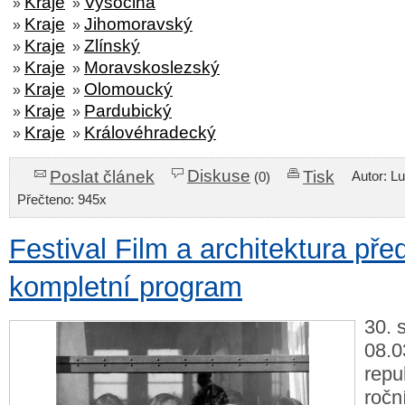
Kraje
Vysočina
»
»
Kraje
Jihomoravský
»
»
Kraje
Zlínský
»
»
Kraje
Moravskoslezský
»
»
Kraje
Olomoucký
»
»
Kraje
Pardubický
»
»
Kraje
Královéhradecký
»
»
Diskuse
Poslat článek
Tisk
Autor: L
(0)
Přečteno: 945x
Festival Film a architektura pře
kompletní program
30. 
08.0
repu
ročn