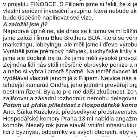
v projektu FINOBCE. S Filipem jsme si řekli, že si 
vlastní seriózní investiční skupinu, která nebude 
bude úspěšně naplňovat své vize.
A založili jste ji?
Napoprvé úplně ne, ale dnes se k tomu velmi blíží
jsme založili firmu Blue Brothers BDA, která se věn
marketingu, lobbyingu, ale měli jsme i dřevo-výrobu
Vyráběli jsme prémiový nábytek, kuchyňské linky 
jsme ale doplatili na to, že jsme měli vysoké provo
Zejména lidi nás stáli měsíčně obrovské peníze a m
a nebo si vybrali prostě špatně. Na téměř dvacet li
vydělával vlastně jenom já s Filipem. Nejvíce nás a
tehdejší kamarád Ondřej, jeho jednání prověřují or
trestním řízení. Byla to pro mě další zkušenost, že
zajišťovat a zásadní rozhodnutí nemohu delegovat 
Potom už přišla příležitost z Hospodářské ko
Ano. Šárka Kuželová, předsedkyně představenstva
Hospodářské komory Praha 13 mi nabídla angažmá
komoře. Necelý rok jsme stavěli vnitřní infrastruktu
lidi z byznysu, odborníky ve svých oborech, aby vyt