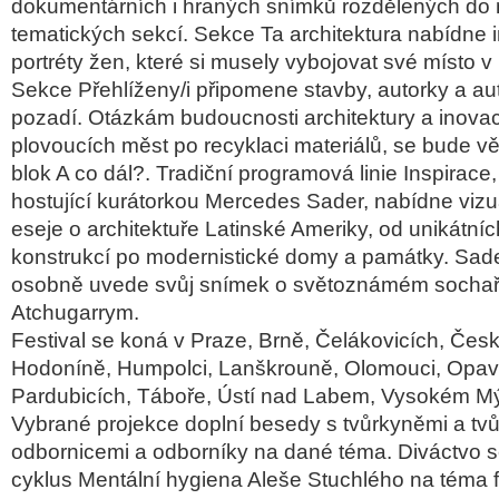
dokumentárních i hraných snímk
ů rozdělen
ých do 
tematick
ých sekcí. Sekce Ta architektura nabídne i
portréty
žen, kter
é si musely vybojovat své místo v
Sekce Přehl
í
ženy/i připomene stavby, autorky a aut
pozad
í. Otázkám budoucnosti architektury a inova
plovoucích m
ěst po recyklaci materi
ál
ů, se bude v
blok A co dál?. Tradi
čn
í programová linie Inspirace,
hostující kurátorkou Mercedes
Sader
, nabídne vizu
eseje o architektu
ře Latinsk
é Ameriky, od unikátníc
konstrukcí po modernistické domy a památky.
Sad
osobn
ě uvede svůj sn
ímek o sv
ětozn
ámém socha
Atchugarrym
.
Festival se kon
á v Praze, Brn
ě, Čel
ákovicích,
Čes
Hodonín
ě, Humpolci, Lanškrouně, Olomouci, Opav
Pardubic
ích, Tábo
ře,
Ústí nad Labem, Vysokém M
Vybran
é projekce doplní besedy s tv
ůrkyněmi a tvů
odbornicemi a odborn
íky na dané téma. Diváctvo 
cyklus Ment
ální hygiena Ale
še Stuchl
ého na téma 