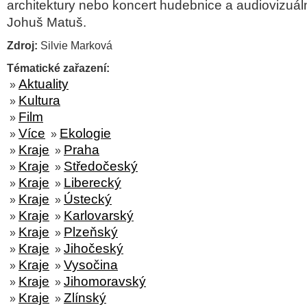
architektury nebo koncert hudebnice a audiovizuál
Johuš
Matuš.
Zdroj:
Silvie Marková
Tématické zařazení:
Aktuality
»
Kultura
»
Film
»
Více
Ekologie
»
»
Kraje
Praha
»
»
Kraje
Středočeský
»
»
Kraje
Liberecký
»
»
Kraje
Ústecký
»
»
Kraje
Karlovarský
»
»
Kraje
Plzeňský
»
»
Kraje
Jihočeský
»
»
Kraje
Vysočina
»
»
Kraje
Jihomoravský
»
»
Kraje
Zlínský
»
»