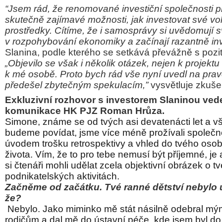
“Jsem rád, že renomované investiční společnosti p
skutečně zajímavé možnosti, jak investovat své vol
prostředky. Cítíme, že i samosprávy si uvědomují
v rozpohybování ekonomiky a začínají razantně inv
Slanina, podle kterého se setkává převážně s pozit
„Objevilo se však i několik otázek, nejen k projekt
k mé osobě. Proto bych rád vše nyní uvedl na prav
předešel zbytečným spekulacím,”
vysvětluje zkuš
Exkluzivní rozhovor s investorem Slaninou vede
komunikace HK PJZ Roman Hrůza.
Simone, známe se od tvých asi devatenácti let a vš
budeme povídat, jsme více méně prožívali společn
úvodem trošku retrospektivy a vhled do tvého osob
života. Vím, že to pro tebe nemusí být příjemné, je 
si čtenáři mohli udělat zcela objektivní obrázek o t
podnikatelských aktivitách.
Začněme od začátku. Tvé ranné dětství nebylo ú
že?
Nebylo. Jako miminko mě stát násilně odebral mý
rodičům a dal mě do ústavní péče, kde jsem byl do s