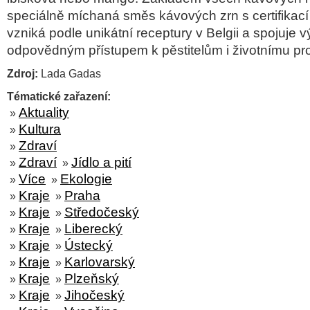
speci
áln
ě m
íchaná sm
ěs k
ávových zrn s certifikací
vzniká podle unikátní receptury v Belgii a spojuje 
odpovědn
ým p
ř
ístupem k p
ěstitelům i životn
ímu pr
Zdroj:
Lada Gadas
Tématické zařazení:
Aktuality
»
Kultura
»
Zdraví
»
Zdraví
Jídlo a pití
»
»
Více
Ekologie
»
»
Kraje
Praha
»
»
Kraje
Středočeský
»
»
Kraje
Liberecký
»
»
Kraje
Ústecký
»
»
Kraje
Karlovarský
»
»
Kraje
Plzeňský
»
»
Kraje
Jihočeský
»
»