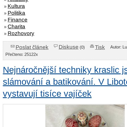
Kultura
»
Politika
»
Finance
»
Charita
»
Rozhovory
»
Diskuse
Poslat článek
Tisk
Autor: L
(0)
Přečteno: 25122x
Nejnáročnější techniky kraslic j
slámování a batikování. V Libot
vystavují tisíce vajíček