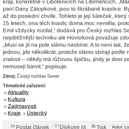
kraji, konkrétně v Libotenicích na Litoměřicích. „M
paní Dany Zátopkové, jsou to škrábané kraslice. B
až do poslední chvíle. Tohleto je její šáteček, kter
15 letech, ona těch kraslic doma moc neměla, proto
Emil vždycky rozdal,“ dodává pro Český rozhlas S
nejobtížnější techniku ale Hovorková považuje zd
„Musí se jít na pole slámu nasbírat. A to není tak, 
jednou, jde několikrát, protože slámu sbírají podle
zralosti – někdy má růžovou špičku, jindy je dost ze
nemusejí barvit,“ popisuje.
Zdroj:
Český rozhlas Sever
Tématické zařazení:
Aktuality
»
Kultura
»
Zajímavosti
»
Kraje
Ústecký
»
»
Diskuse
Poslat článek
Tisk
Autor: L
(0)