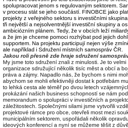
spolupracovat jenom s regulovaným sektorem. Sam
v procesu stát se jeho součástí. FINOBCE jako pla
projekty z veřejného sektoru s investičními skupina
tři největší a nejsolventnější investiční skupiny a os
ambiciózním plánem. Tedy, že v obcích leží miliardy
a že jim je chceme pomoci rozhýbat pod jejich do
supportem. Na projektu participují nejen výše zmín
ale například i Sdružení místních samospráv ČR.
Jakou roli přesně zde hraje sdružení samospr
My jsme toto sdružení znali z minulosti. Je to velm
organizace sdružující několik tisíc měst a obcí a boju
práva a zájmy. Napadlo nás, že bychom s nimi moh
abychom se mohli efektivněji dostat k potřebám m
to lehká cesta ale téměř po dvou letech vzájemný
prokázání našich business schopností se nám poda
memorandum o spolupráci v investičních a projekt
záležitostech. Společnými silami jsme vytvořili vzd
projektové rámce pro obce, otevřeli most mezi so
municipálním sektorem, uspořádali několik opravd
ideových konferencí a nyní se můžeme těšit z dů