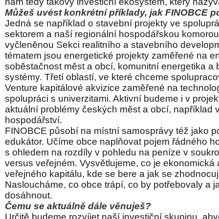
nám tedy takový investiční ekosystém, který naz
Můžeš uvést konkrétní příklady, jak FINOBCE 
Jedná se například o stavební projekty ve spolupr
sektorem a naší regionální hospodářskou komorou
vyčleněnou Sekci realitního a stavebního develop
tématem jsou energetické projekty zaměřené na e
soběstačnost měst a obcí, komunitní energetika a 
systémy.
Třetí oblastí, ve které chceme spolupraco
Venture kapitálové akvizice zaměřené na technolog
spolupráci s univerzitami. Aktivní budeme i v projek
aktuální problémy českých měst a obcí, například
hospodářství.
FINOBCE působí na místní samosprávy též jako po
edukátor. Učíme obce naplňovat pojem řádného h
s ohledem na rozdíly v pohledu na peníze v souk
versus veřejném. Vysvětlujeme, co je ekonomická
veřejného kapitálu, kde se bere a jak se zhodnocuj
Nasloucháme, co obce trápí, co by potřebovaly a j
dosáhnout.
Čemu se aktuálně dále věnuješ?
Určitě budeme rozvíjet naší investiční skupinu, ab