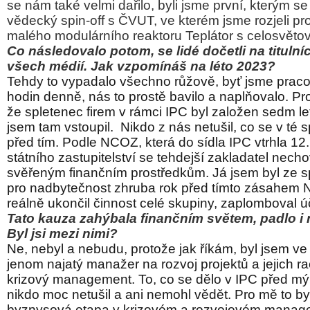
se nám také velmi dařilo, byli jsme první, kterým s
vědecký spin-off s ČVUT, ve kterém jsme rozjeli pro
malého modulárního reaktoru Teplátor s celosvěto
Co následovalo potom, se lidé dočetli na tituln
všech médií. Jak vzpomínáš na léto 2023?
Tehdy to vypadalo všechno růžově, byť jsme pracov
hodin denně, nás to prostě bavilo a naplňovalo. Pr
že spletenec firem v rámci IPC byl založen sedm le
jsem tam vstoupil.
Nikdo z nás netušil, co se v té 
před tím. Podle NCOZ, která do sídla IPC vtrhla 1
státního zastupitelství se tehdejší zakladatel nech
svěřeným finančním prostředkům. Já jsem byl ze spo
pro nadbytečnost zhruba rok před tímto zásahem 
reálně ukončil činnost celé skupiny, zaplomboval úč
Tato kauza zahýbala finančním světem, padlo i 
Byl jsi mezi nimi?
Ne, nebyl a nebudu, protože jak říkám, byl jsem ve
jenom najatý manažer na rozvoj projektů a jejich ra
krizový management. To, co se dělo v IPC před 
nikdo moc netušil a ani nemohl vědět. Pro mě to by
byznysová etapa v krizovém a rozvojovém manage