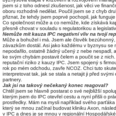
jsem si z toho odnesl zkušenost, jak věci ve finanč
oboru rozhodně nedělat. Poučil jsem se z chyb d
přiznat, že tehdy jsem poprvé pochopil, jak funguje 
Co společnost může a co nemůže, kde získává kapi
přesně chovat v souladu s regulatorikou a legislati
Nemůže mít kauza IPC negativní vliv na tvojí 
Může a bohužel i má. Jsem ale člověk bezúhonný,
závazkům dostál. Asi jako každému v byznysu se 
nepodařilo, ostatně žádný učený z nebe nespadl, al
ke svým chybám postavit čelem a poučit se z nich.
reputační riziko z kauzy IPC. Jsem spojený s firmou
rok po mém odchodu, zavře NCOZ. Chci tuto skut
interpretovat tak, jak se stala a netajit ji před svým
partnery.
Jak jsi na takový nečekaný konec reagoval?
Chtěl jsem se hlavně postarat o své nejbližší spol
kterým jsem do IPC otevřel cestu a nyní přišli o prác
prostředky. Mám na mysli například svého parťáka 
který se mnou začínal budovat kliniku Axon, násl
v IPC a dnes je se mnou v regionální Hospodářsk