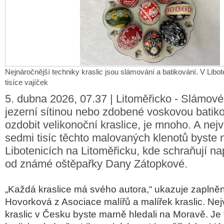
Nejnáročnější techniky kraslic jsou slámování a batikování. V Libot
tisíce vajíček
5. dubna 2026, 07.37 | Litoměřicko - Slámové
jezerní sítinou nebo zdobené voskovou batik
ozdobit velikonoční kraslice, je mnoho. A nejv
sedmi tisíc těchto malovaných klenotů byste n
Libotenicích na Litoměřicku, kde schraňují nap
od známé oštěpařky Dany Zátopkové.
„Každá kraslice má svého autora,“ ukazuje zaplně
Hovorková z Asociace malířů a malířek kraslic. Nej
kraslic v Česku byste marně hledali na Moravě. Je