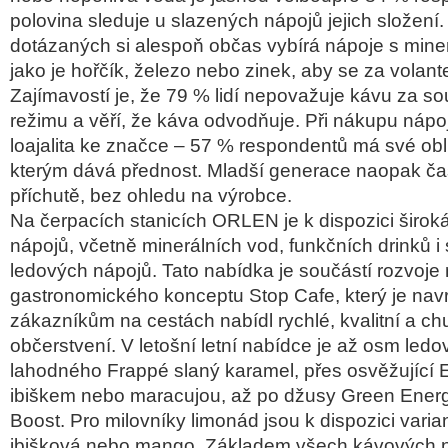
polovina sleduje u slazen
ých nápoj
ů jejich složen
í
dotázaných si alespo
ň občas vyb
írá nápoje s mine
jako je ho
řč
ík,
železo nebo zinek, aby se za volan
Zaj
ímavostí je,
že 79 % lid
í nepova
žuje k
ávu za so
re
žimu a věř
í,
že k
áva odvod
ňuje. Při n
ákupu nápo
loajalita ke značce
– 57 % respondent
ů m
á své ob
kter
ým dává p
řednost. Mladš
í generace naopak
ča
p
ř
íchut
ě, bez ohledu na v
ýrobce.
Na
čerpac
ích stanicích ORLEN je k dispozici
širok
nápoj
ů, včetně miner
álních vod, funk
čn
ích drink
ů i
ledových nápoj
ů. Tato nab
ídka je sou
č
ástí rozvoj
gastronomického konceptu Stop Cafe, který je nav
z
ákazník
ům na cest
ách nabídl rychlé, kvalitní a ch
ob
čerstven
í. V leto
šn
í letní nabídce je a
ž osm ledo
lahodn
ého Frappé slaný karamel, p
řes osvěžuj
ící
ibi
škem nebo maracujou, až po džusy Green Ener
Boost. Pro milovn
íky limonád jsou k dispozici varia
ibi
škov
á nebo mango. Základem v
šech k
ávových 