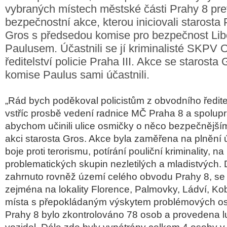
vybraných místech městské části Prahy 8 pre
bezpečnostní akce, kterou iniciovali starosta
Gros s předsedou komise pro bezpečnost Li
Paulusem. Účastnili se jí kriminalisté SKPV
ředitelství policie Praha III. Akce se starost
komise Paulus sami účastnili.
„Rád bych poděkoval policistům z obvodního ředitels
vstříc prosbě vedení radnice MČ Praha 8 a spolupr
abychom učinili ulice osmičky o něco bezpečnější
akci starosta Gros. Akce byla zaměřena na plnění
boje proti terorismu, potírání pouliční kriminality, n
problematických skupin nezletilých a mladistvých. 
zahrnuto rovněž území celého obvodu Prahy 8, s
zejména na lokality Florence, Palmovky, Ládví, Kob
místa s přepokládaným výskytem problémových o
Prahy 8 bylo zkontrolováno 78 osob a provedena l