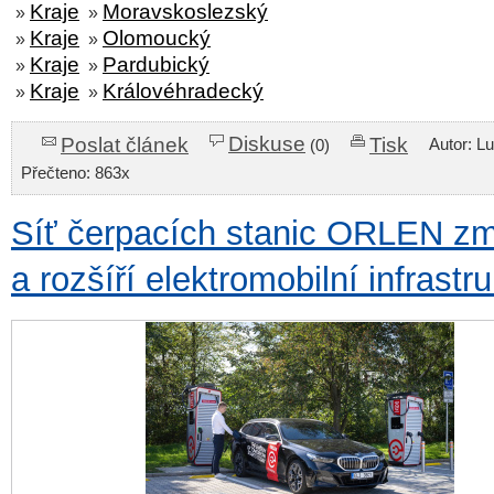
Kraje
Moravskoslezský
»
»
Kraje
Olomoucký
»
»
Kraje
Pardubický
»
»
Kraje
Královéhradecký
»
»
Diskuse
Poslat článek
Tisk
Autor: L
(0)
Přečteno: 863x
Síť čerpacích stanic ORLEN zm
a rozšíří elektromobilní infrastr