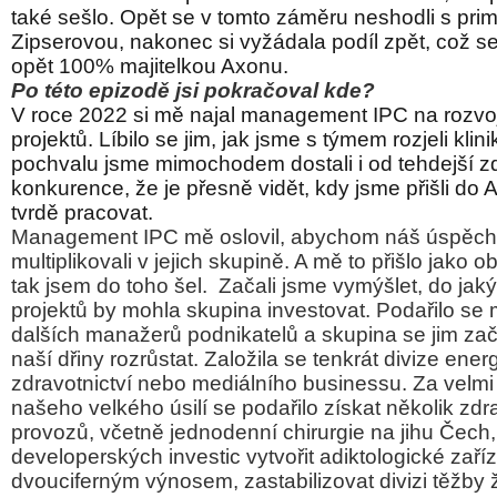
také sešlo. Opět se v tomto záměru neshodli s pri
Zipserovou, nakonec si vyžádala podíl zpět, což se 
opět 100% majitelkou Axonu.
Po této epizodě jsi pokračoval kde?
V roce 2022 si mě najal management IPC na rozvoj
projektů. Líbilo se jim, jak jsme s týmem rozjeli kli
pochvalu jsme mimochodem dostali i od tehdejší z
konkurence, že je přesně vidět, kdy jsme přišli do 
tvrdě pracovat.
Management IPC mě oslovil, abychom náš úspěch
multiplikovali v jejich skupině. A mě to přišlo jako ob
tak jsem do toho šel.
Začali jsme vymýšlet, do jak
projektů by mohla skupina investovat. Podařilo se 
dalších manažerů podnikatelů a skupina se jim za
naší dřiny rozrůstat. Založila se tenkrát divize energ
zdravotnictví nebo mediálního businessu. Za velm
našeho velkého úsilí se podařilo získat několik zd
provozů, včetně jednodenní chirurgie na jihu Čec
developerských investic vytvořit adiktologické zař
dvouciferným výnosem, zastabilizovat divizi těžby 