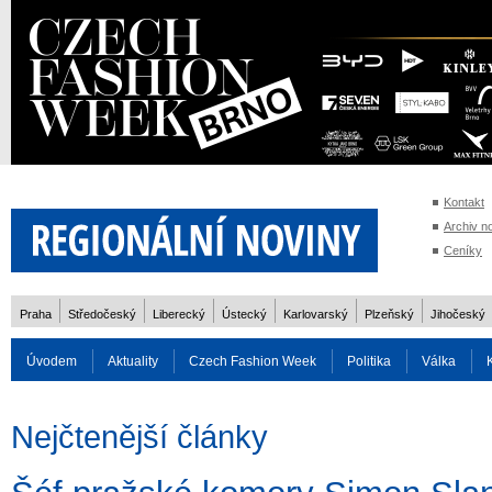
Kontakt
Archiv n
Ceníky
Praha
Středočeský
Liberecký
Ústecký
Karlovarský
Plzeňský
Jihočeský
Úvodem
Aktuality
Czech Fashion Week
Politika
Válka
Auto
Doprava
Zvířata
ZOH Soči 2014
Reality
Cestován
Nejčtenější články
Rozhovory