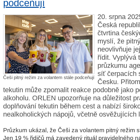
podceňují
20. srpna 2025
Česká republi
čtvrtina českýc
myslí, že pitn
neovlivňuje je
řídit. Vyplývá 
průzkumu agen
síť čerpacích
Češi pitný režim za volantem stále podceňují
Česku. Přitom
tekutin může zpomalit reakce podobně jako po
alkoholu. ORLEN upozorňuje na důležitost p
doplňování tekutin během cest a nabízí širok
nealkoholických nápojů, včetně osvěžujících l
Pr
ůzkum uk
ázal,
že Češi za volantem pitn
ý re
žim s
Jen 19 %
řidičů m
á zavedený rituál pravidelného 