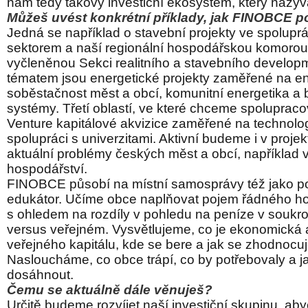
nám tedy takový investiční ekosystém, který naz
Můžeš uvést konkrétní příklady, jak FINOBCE 
Jedná se například o stavební projekty ve spolupr
sektorem a naší regionální hospodářskou komorou
vyčleněnou Sekci realitního a stavebního develop
tématem jsou energetické projekty zaměřené na e
soběstačnost měst a obcí, komunitní energetika a 
systémy.
Třetí oblastí, ve které chceme spolupraco
Venture kapitálové akvizice zaměřené na technolog
spolupráci s univerzitami. Aktivní budeme i v projek
aktuální problémy českých měst a obcí, například
hospodářství.
FINOBCE působí na místní samosprávy též jako po
edukátor. Učíme obce naplňovat pojem řádného h
s ohledem na rozdíly v pohledu na peníze v souk
versus veřejném. Vysvětlujeme, co je ekonomická
veřejného kapitálu, kde se bere a jak se zhodnocuj
Nasloucháme, co obce trápí, co by potřebovaly a j
dosáhnout.
Čemu se aktuálně dále věnuješ?
Určitě budeme rozvíjet naší investiční skupinu, ab