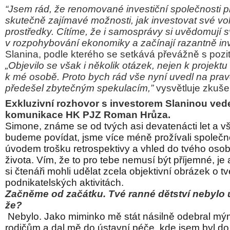
“Jsem rád, že renomované investiční společnosti p
skutečně zajímavé možnosti, jak investovat své vol
prostředky. Cítíme, že i samosprávy si uvědomují
v rozpohybování ekonomiky a začínají razantně inv
Slanina, podle kterého se setkává převážně s pozit
„Objevilo se však i několik otázek, nejen k projekt
k mé osobě. Proto bych rád vše nyní uvedl na prav
předešel zbytečným spekulacím,”
vysvětluje zkuš
Exkluzivní rozhovor s investorem Slaninou vede
komunikace HK PJZ Roman Hrůza.
Simone, známe se od tvých asi devatenácti let a vš
budeme povídat, jsme více méně prožívali společn
úvodem trošku retrospektivy a vhled do tvého osob
života. Vím, že to pro tebe nemusí být příjemné, je 
si čtenáři mohli udělat zcela objektivní obrázek o t
podnikatelských aktivitách.
Začněme od začátku. Tvé ranné dětství nebylo ú
že?
Nebylo. Jako miminko mě stát násilně odebral mý
rodičům a dal mě do ústavní péče, kde jsem byl do s