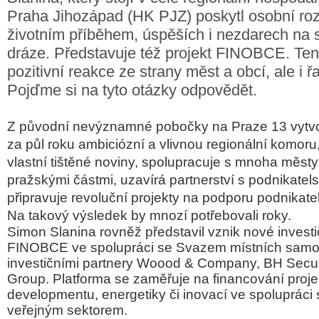
Praha Jihozápad (HK PJZ) poskytl osobní ro
životním příběhem, úspěších i nezdarech na 
dráze. Představuje též projekt FINOBCE. Ten
pozitivní reakce ze strany měst a obcí, ale i ř
Pojďme si na tyto otázky odpovědět.
Z původní nevýznamné pobočky na Praze 13 vytvo
za půl roku ambiciózní a vlivnou regionální komoru
vlastní tištěné noviny, spolupracuje s mnoha městy
pražskými částmi, uzavírá partnerství s podnikate
připravuje revoluční projekty na podporu podnikate
Na takový výsledek by mnozí potřebovali roky.
Simon Slanina rovněž představil vznik nové investi
FINOBCE ve spolupráci se Svazem místních sam
investičními partnery Woood & Company, BH Securi
Group. Platforma se zaměřuje na financování projek
developmentu, energetiky či inovací ve spolupráci 
veřejným sektorem.