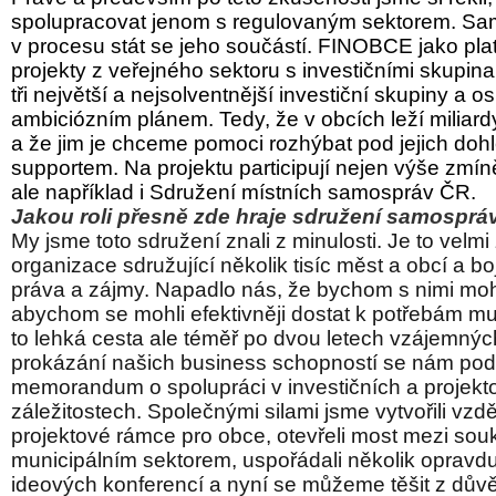
spolupracovat jenom s regulovaným sektorem. Sam
v procesu stát se jeho součástí. FINOBCE jako pla
projekty z veřejného sektoru s investičními skupina
tři největší a nejsolventnější investiční skupiny a os
ambiciózním plánem. Tedy, že v obcích leží miliardy
a že jim je chceme pomoci rozhýbat pod jejich do
supportem. Na projektu participují nejen výše zmín
ale například i Sdružení místních samospráv ČR.
Jakou roli přesně zde hraje sdružení samospr
My jsme toto sdružení znali z minulosti. Je to velm
organizace sdružující několik tisíc měst a obcí a boju
práva a zájmy. Napadlo nás, že bychom s nimi moh
abychom se mohli efektivněji dostat k potřebám m
to lehká cesta ale téměř po dvou letech vzájemný
prokázání našich business schopností se nám poda
memorandum o spolupráci v investičních a projekt
záležitostech. Společnými silami jsme vytvořili vzd
projektové rámce pro obce, otevřeli most mezi so
municipálním sektorem, uspořádali několik opravd
ideových konferencí a nyní se můžeme těšit z dů