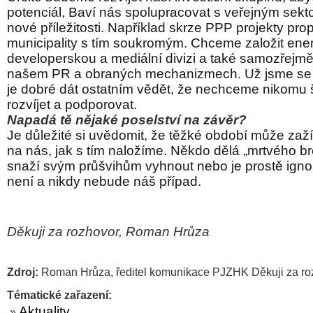
potenciál, Baví nás spolupracovat s veřejným sekt
nové příležitosti. Například skrze PPP projekty pro
municipality s tím soukromým. Chceme založit ener
developerskou a mediální divizi a také samozřejm
našem PR a obraných mechanizmech. Už jsme se d
je dobré dát ostatním vědět, že nechceme nikomu 
rozvíjet a podporovat.
Napadá tě nějaké poselství na závěr?
Je důležité si uvědomit, že těžké období může zažít
na nás, jak s tím naložíme. Někdo dělá „mrtvého b
snaží svým průšvihům vyhnout nebo je prostě igno
není a nikdy nebude náš případ.
Děkuji za rozhovor, Roman Hrůza
Zdroj:
Roman Hrůza, ředitel komunikace PJZHK Děkuji za r
Tématické zařazení:
Aktuality
»