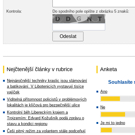
Kontrola:
Do spodního pole opište z obrázku 5 znaků:
Nejčtenější články v rubrice
Anketa
Nejnáročnější techniky kraslic jsou slámování
Souhlasíte 
a batikování. V Libotenicích vystavují tisíce
Ano
vajíček
Viditelná přítomnost policistů v problémových
lokalitách je klíčová pro bezpečnější ulice
Ne
Kontrolní běh Libereckým krajem a
Trojzemím: Edvard Kožušník podá zprávu o
Je mi to jedno
stavu a kondici regionu
Češi pitný režim za volantem stále podceňují