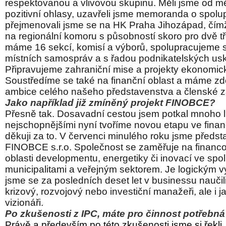
respektovanou a vlivovou skupinu. Měli jsme od m
pozitivní ohlasy, uzavřeli jsme memoranda o spolup
přejmenovali jsme se na HK Praha Jihozápad, čímž 
na regionální komoru s působností skoro pro dvě t
máme 16 sekcí, komisí a výborů, spolupracujeme
místních samospráv a s řadou podnikatelských us
Připravujeme zahraniční mise a projekty ekonomic
Soustředíme se také na finanční oblast a máme zd
ambice celého našeho představenstva a členské
Jako například již zmíněný projekt FINOBCE?
Přesně tak. Dosavadní cestou jsem potkal mnoho li
nejschopnějšími nyní tvoříme novou etapu ve fina
děkuji za to. V červenci minulého roku jsme předsta
FINOBCE s.r.o. Společnost se zaměřuje na financo
oblasti developmentu, energetiky či inovací ve spol
municipalitami a veřejným sektorem. Je logickým v
jsme se za posledních deset let v businessu naučili
krizový, rozvojový nebo investiční manažeři, ale i ja
vizionáři.
Po zkušenosti z IPC, máte pro činnost potřebn
Právě a především po této zkušenosti jsme si řekl