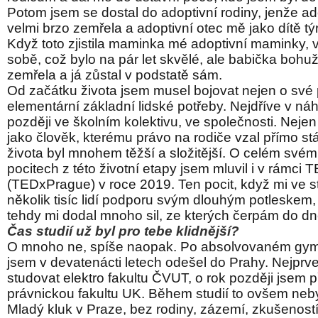
Potom jsem se dostal do adoptivní rodiny, jenže a
velmi brzo zemřela a adoptivní otec mě jako dítě týr
Když toto zjistila maminka mé adoptivní maminky, v
sobě, což bylo na pár let skvělé, ale babička bohuž
zemřela a já zůstal v podstatě sám.
Od začátku života jsem musel bojovat nejen o své p
elementární základní lidské potřeby. Nejdříve v náh
později ve školním kolektivu, ve společnosti. Nejen
jako člověk, kterému právo na rodiče vzal přímo stát
života byl mnohem těžší a složitější. O celém svém
pocitech z této životní etapy jsem mluvil i v rámci 
(TEDxPrague) v roce 2019. Ten pocit, když mi ve st
několik tisíc lidí podporu svým dlouhým potleskem,
tehdy mi dodal mnoho sil, ze kterých čerpám do dn
Čas studií už byl pro tebe klidnější?
O mnoho ne, spíše naopak. Po absolvovaném gym
jsem v devatenácti letech odešel do Prahy. Nejprv
studovat elektro fakultu ČVUT, o rok později jsem p
právnickou fakultu UK. Během studií to ovšem neby
Mladý kluk v Praze, bez rodiny, zázemí, zkušeností