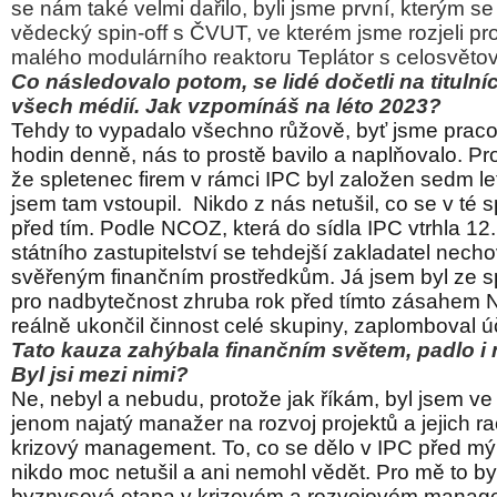
se nám také velmi dařilo, byli jsme první, kterým s
vědecký spin-off s ČVUT, ve kterém jsme rozjeli pro
malého modulárního reaktoru Teplátor s celosvěto
Co následovalo potom, se lidé dočetli na tituln
všech médií. Jak vzpomínáš na léto 2023?
Tehdy to vypadalo všechno růžově, byť jsme pracov
hodin denně, nás to prostě bavilo a naplňovalo. Pr
že spletenec firem v rámci IPC byl založen sedm le
jsem tam vstoupil.
Nikdo z nás netušil, co se v té 
před tím. Podle NCOZ, která do sídla IPC vtrhla 1
státního zastupitelství se tehdejší zakladatel nech
svěřeným finančním prostředkům. Já jsem byl ze spo
pro nadbytečnost zhruba rok před tímto zásahem 
reálně ukončil činnost celé skupiny, zaplomboval úč
Tato kauza zahýbala finančním světem, padlo i 
Byl jsi mezi nimi?
Ne, nebyl a nebudu, protože jak říkám, byl jsem ve
jenom najatý manažer na rozvoj projektů a jejich ra
krizový management. To, co se dělo v IPC před 
nikdo moc netušil a ani nemohl vědět. Pro mě to by
byznysová etapa v krizovém a rozvojovém manage