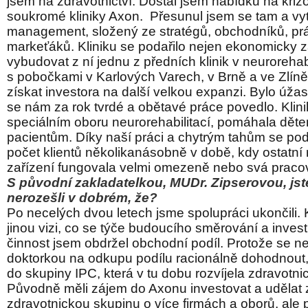
jsem na zdravotnictví. Dostal jsem nabídku na kriz
soukromé kliniky Axon. Přesunul jsem se tam a vytv
management, složený ze stratégů, obchodníků, pr
markeťáků. Kliniku se podařilo nejen ekonomicky za
vybudovat z ní jednu z předních klinik v neurorehab
s pobočkami v Karlových Varech, v Brně a ve Zlíně
získat investora na další velkou expanzi. Bylo úža
se nám za rok tvrdé a obětavé práce povedlo. Klini
speciálním oboru neurorehabilitací, pomáhala dět
pacientům. Díky naší práci a chytrým tahům se poda
počet klientů několikanásobně v době, kdy ostatní r
zařízení fungovala velmi omezeně nebo svá pracov
S původní zakladatelkou, MUDr. Zipserovou, jst
nerozešli v dobrém, že?
Po necelých dvou letech jsme spolupráci ukončili.
jinou vizi, co se týče budoucího směrování a invest
činnost jsem obdržel obchodní podíl. Protože se ne
doktorkou na odkupu podílu racionálně dohodnout,
do skupiny IPC, která v tu dobu rozvíjela zdravotnic
Původně měli zájem do Axonu investovat a udělat z
zdravotnickou skupinu o více firmách a oborů, ale 