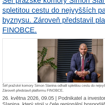
Šéf pražské komory Simon Slani
spletitou cestu do nejvyšších pa
byznysu. Zároveň představil pl
FINOBCE.
Šéf pražské komory Simon Slanina odhalil spletitou cestu do nejvy
Zároveň představil platformu FINOBCE.
26. května 2026, 09.05 | Podnikatel a invest
Slanina, který stojí v čele regionální hospod