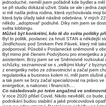
jednoduché, neměl jsem pořádně kde bydlet a měl 
se při studiu dokázal uživit. Stala se ale i jedna zaj
si mě našla jedna rodina, která vychovávala moji bi
která byla úřady také násilné odebrána. V mých 22
někdo ,,adoptoval“ podruhé. Díky nim jsem se dostal
světa lobbingu.
Můžeš být konkrétní, kdo tě do světa politiky p
Byl to politik, poslanec za hnutí STAN a někdejší s
Jindřichovic pod Smrkem Petr Pávek, který mě tak
podporoval. Působil v Poslanecké sněmovně v ob
Byl mimo jiné členem Podvýboru pro energetiku a j
asistentem. Brzy jsem se ve Sněmovně rozkoukal
schůzky, seznamoval se s „velkými kluky“ z byzny
z energetiky nebo ze zdravotnictví a začal jsem chá
regulatorika a business kolem ní, měl jsem slušné
a tak jsem se brzy začal specializovat na právo ve 
energetice, a nakonec i financích….
Co následovalo po tvém angažmá ve sněmovn
V roce 2020 přišel Covid. Nikdo nevěděl, co bude, 
podnikání budou stabilní a jaké proticovidová opatř