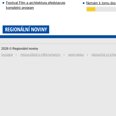
Festival Film a architektura představuje
Nemám k tomu dost
kompletní program
2026 © Regionální noviny
ÚVODEM
|
PROHLÁŠENÍ O PŘÍSTUPNOSTI
|
MAPA WEBU
|
REDAKČNÍ SYSTÉ