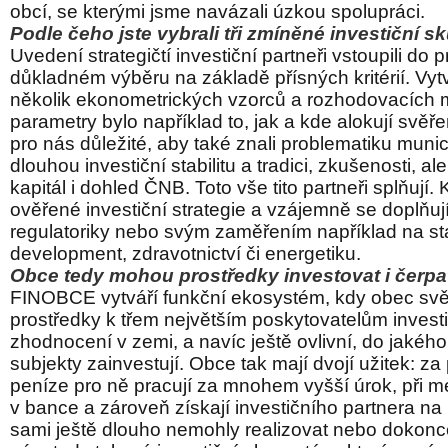
obcí, se kterými jsme navázali úzkou spolupráci.
Podle čeho jste vybrali tři zmíněné investiční s
Uvedení strategičtí investiční partneři vstoupili do 
důkladném výběru na základě přísných kritérií. Vytvo
několik ekonometrických vzorců a rozhodovacích m
parametry bylo například to, jak a kde alokují svěře
pro nás důležité, aby také znali problematiku munici
dlouhou investiční stabilitu a tradici, zkušenosti, al
kapitál i dohled ČNB. Toto vše tito partneři splňují
ověřené investiční strategie a vzájemně se doplňuj
regulatoriky nebo svým zaměřením například na s
development, zdravotnictví či energetiku.
Obce tedy mohou prostředky investovat i čerp
FINOBCE vytváří funkční ekosystém, kdy obec svě
prostředky k třem největším poskytovatelům invest
zhodnocení v zemi, a navíc ještě ovlivní, do jakého 
subjekty zainvestují. Obce tak mají dvojí užitek: za 
peníze pro ně pracují za mnohem vyšší úrok, při m
v bance a zároveň získají investičního partnera na 
sami ještě dlouho nemohly realizovat nebo dokonc