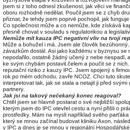
jsem si z toho odnesl zkušenost, jak věci ve finanč
oboru rozhodně nedělat. Poučil jsem se z chyb d
přiznat, že tehdy jsem poprvé pochopil, jak funguje 
Co společnost může a co nemůže, kde získává kapi
přesně chovat v souladu s regulatorikou a legislati
Nemůže mít kauza IPC negativní vliv na tvojí 
Může a bohužel i má. Jsem ale člověk bezúhonný,
závazkům dostál. Asi jako každému v byznysu se 
nepodařilo, ostatně žádný učený z nebe nespadl, al
ke svým chybám postavit čelem a poučit se z nich.
reputační riziko z kauzy IPC. Jsem spojený s firmou
rok po mém odchodu, zavře NCOZ. Chci tuto skut
interpretovat tak, jak se stala a netajit ji před svým
partnery.
Jak jsi na takový nečekaný konec reagoval?
Chtěl jsem se hlavně postarat o své nejbližší spol
kterým jsem do IPC otevřel cestu a nyní přišli o prác
prostředky. Mám na mysli například svého parťáka 
který se mnou začínal budovat kliniku Axon, násl
v IPC a dnes je se mnou v regionální Hospodářsk