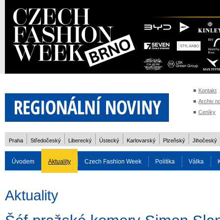
Kontakt
Archiv n
Ceníky
Praha
Středočeský
Liberecký
Ústecký
Karlovarský
Plzeňský
Jihočeský
Úvodem
Aktuality
Czech Fashion Week
Politika
Válka
Auto
Doprava
Zvířata
ZOH Soči 2014
Reality
Cestován
Aktuality
Rozhovory