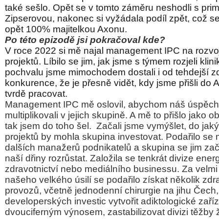
také sešlo. Opět se v tomto záměru neshodli s pri
Zipserovou, nakonec si vyžádala podíl zpět, což se 
opět 100% majitelkou Axonu.
Po této epizodě jsi pokračoval kde?
V roce 2022 si mě najal management IPC na rozvoj
projektů. Líbilo se jim, jak jsme s týmem rozjeli kli
pochvalu jsme mimochodem dostali i od tehdejší z
konkurence, že je přesně vidět, kdy jsme přišli do 
tvrdě pracovat.
Management IPC mě oslovil, abychom náš úspěch
multiplikovali v jejich skupině. A mě to přišlo jako ob
tak jsem do toho šel.
Začali jsme vymýšlet, do jak
projektů by mohla skupina investovat. Podařilo se 
dalších manažerů podnikatelů a skupina se jim za
naší dřiny rozrůstat. Založila se tenkrát divize energ
zdravotnictví nebo mediálního businessu. Za velm
našeho velkého úsilí se podařilo získat několik zd
provozů, včetně jednodenní chirurgie na jihu Čec
developerských investic vytvořit adiktologické zař
dvouciferným výnosem, zastabilizovat divizi těžby 