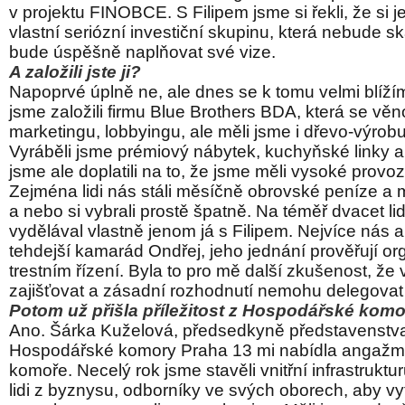
v projektu FINOBCE. S Filipem jsme si řekli, že si 
vlastní seriózní investiční skupinu, která nebude 
bude úspěšně naplňovat své vize.
A založili jste ji?
Napoprvé úplně ne, ale dnes se k tomu velmi blíží
jsme založili firmu Blue Brothers BDA, která se věn
marketingu, lobbyingu, ale měli jsme i dřevo-výrobu
Vyráběli jsme prémiový nábytek, kuchyňské linky 
jsme ale doplatili na to, že jsme měli vysoké provo
Zejména lidi nás stáli měsíčně obrovské peníze a m
a nebo si vybrali prostě špatně. Na téměř dvacet li
vydělával vlastně jenom já s Filipem. Nejvíce nás a
tehdejší kamarád Ondřej, jeho jednání prověřují or
trestním řízení. Byla to pro mě další zkušenost, že
zajišťovat a zásadní rozhodnutí nemohu delegovat 
Potom už přišla příležitost z Hospodářské ko
Ano. Šárka Kuželová, předsedkyně představenstva
Hospodářské komory Praha 13 mi nabídla angažmá
komoře. Necelý rok jsme stavěli vnitřní infrastruktu
lidi z byznysu, odborníky ve svých oborech, aby vyt