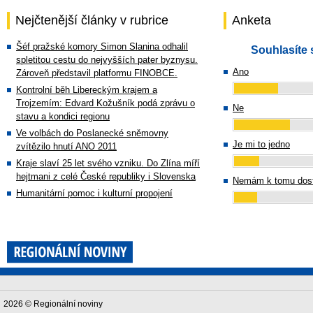
Nejčtenější články v rubrice
Anketa
Šéf pražské komory Simon Slanina odhalil
Souhlasíte 
spletitou cestu do nejvyšších pater byznysu.
Ano
Zároveň představil platformu FINOBCE.
Kontrolní běh Libereckým krajem a
Trojzemím: Edvard Kožušník podá zprávu o
Ne
stavu a kondici regionu
Ve volbách do Poslanecké sněmovny
Je mi to jedno
zvítězilo hnutí ANO 2011
Kraje slaví 25 let svého vzniku. Do Zlína míří
hejtmani z celé České republiky i Slovenska
Nemám k tomu dost
Humanitární pomoc i kulturní propojení
2026 © Regionální noviny