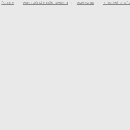
ÚVODEM
|
PROHLÁŠENÍ O PŘÍSTUPNOSTI
|
MAPA WEBU
|
REDAKČNÍ SYSTÉ