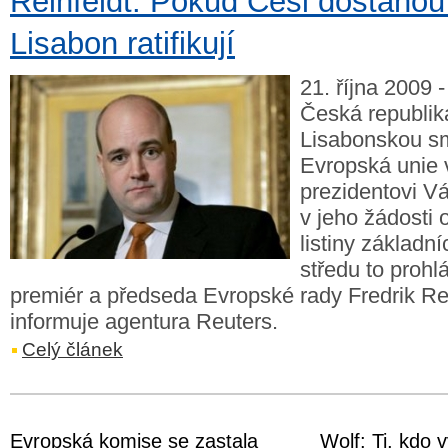
Reinfeldt: Pokud Češi dostanou
Lisabon ratifikují
21. října 2009
Česká republika
Lisabonskou s
Evropská unie
prezidentovi V
v jeho žádosti 
listiny základní
středu to prohl
premiér a předseda Evropské rady Fredrik Rei
informuje agentura Reuters.
Celý článek
Evropská komise se zastala
Wolf: Ti, kdo v