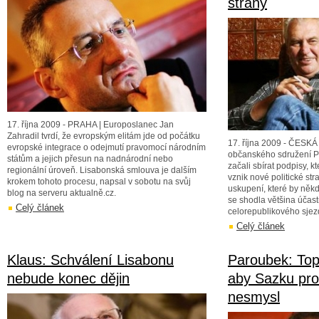
strany
17. října 2009 - PRAHA | Europoslanec Jan
Zahradil tvrdí, že evropským elitám jde od počátku
17. října 2009 - ČESKÁ
evropské integrace o odejmutí pravomocí národním
občanského sdružení P
státům a jejich přesun na nadnárodní nebo
začali sbírat podpisy, 
regionální úroveň. Lisabonská smlouva je dalším
vznik nové politické str
krokem tohoto procesu, napsal v sobotu na svůj
uskupení, které by někd
blog na serveru aktualně.cz.
se shodla většina účas
Celý článek
celorepublikového sje
Celý článek
Klaus: Schválení Lisabonu
Paroubek: Top
nebude konec dějin
aby Sazku proš
nesmysl