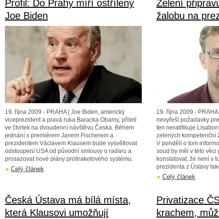
Profil: Do Prahy míří ostřílený
Zelení připrav
Joe Biden
žalobu na pre
19. října 2009 - PRAHA | Joe Biden, americký
19. října 2009 - PRAHA
viceprezident a pravá ruka Baracka Obamy, přiletí
nevyřeší požadavky pre
ve čtvrtek na dvoudenní návštěvu Česka. Během
ten neratifikuje Lisab
jednání s premiérem Janem Fischerem a
zelených kompetenční 
prezidentem Václavem Klausem bude vysvětlovat
V pondělí o tom inform
odstoupení USA od původní smlouvy o radaru a
soud by měl v této věci
prosazovat nové plány protiraketového systému.
konstatovat, že není v t
prezidenta z Ústavy ta
Celý článek
Celý článek
Česká Ústava má bílá místa,
Privatizace Č
která Klausovi umožňují
krachem, můž