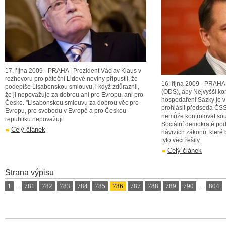
17. října 2009 - PRAHA | Prezident Václav Klaus v
rozhovoru pro páteční Lidové noviny připustil, že
16. října 2009 - PRAHA
podepíše Lisabonskou smlouvu, i když zdůraznil,
(ODS), aby Nejvyšší kont
že ji nepovažuje za dobrou ani pro Evropu, ani pro
hospodaření Sazky je v 
Česko. "Lisabonskou smlouvu za dobrou věc pro
prohlásil předseda ČSSD
Evropu, pro svobodu v Evropě a pro Českou
nemůže kontrolovat so
republiku nepovažuji.
Sociální demokraté pod
Celý článek
návrzích zákonů, kter
tyto věci řešily.
Celý článek
Strana výpisu
1
...
781
782
783
784
785
786
787
788
789
790
...
804