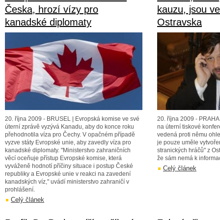
Česka, hrozí vízy pro
kauzu, jsou vel
kanadské diplomaty
Ostravska
20. října 2009 - BRUSEL | Evropská komise ve své
20. října 2009 - PRAHA 
úterní zprávě vyzývá Kanadu, aby do konce roku
na úterní tiskové konfe
přehodnotila víza pro Čechy. V opačném případě
vedená proti němu ohled
vyzve státy Evropské unie, aby zavedly víza pro
je pouze uměle vytvoře
kanadské diplomaty. "Ministerstvo zahraničních
stranických hráčů" z Ost
věcí oceňuje přístup Evropské komise, která
že sám nemá k informac
vyváženě hodnotí příčiny situace i postup České
Celý článek
republiky a Evropské unie v reakci na zavedení
kanadských víz," uvádí ministerstvo zahraničí v
prohlášení.
Celý článek