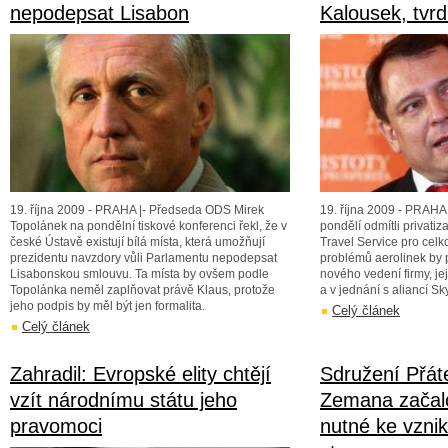
nepodepsat Lisabon
Kalousek, tvr
19. října 2009 - PRAHA |- Předseda ODS Mirek
19. října 2009 - PRAHA 
Topolánek na pondělní tiskové konferenci řekl, že v
pondělí odmítli privati
české Ústavě existují bílá místa, která umožňují
Travel Service pro cel
prezidentu navzdory vůli Parlamentu nepodepsat
problémů aerolinek by 
Lisabonskou smlouvu. Ta místa by ovšem podle
nového vedení firmy, je
Topolánka neměl zaplňovat právě Klaus, protože
a v jednání s aliancí S
jeho podpis by měl být jen formalita.
Celý článek
Celý článek
Zahradil: Evropské elity chtějí
Sdružení Přát
vzít národnímu státu jeho
Zemana začalo
pravomoci
nutné ke vznik