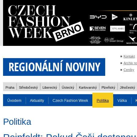
Kontakt
Archiv n
Ceníky
Praha
Středočeský
Liberecký
Ústecký
Karlovarský
Plzeňský
Jihočeský
Úvodem
Aktuality
Czech Fashion Week
Politika
Válka
Auto
Doprava
Zvířata
ZOH Soči 2014
Reality
Cestován
Politika
Rozhovory