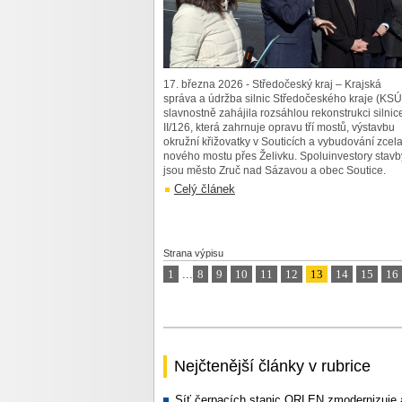
17. března 2026 - Středočeský kraj – Krajská
správa a údržba silnic Středočeského kraje (KS
slavnostně zahájila rozsáhlou rekonstrukci silnic
II/126, která zahrnuje opravu tří mostů, výstavbu
okružní křižovatky v Souticích a vybudování zcel
nového mostu přes Želivku. Spoluinvestory stavb
jsou město Zruč nad Sázavou a obec Soutice.
Celý článek
Strana výpisu
1
...
8
9
10
11
12
13
14
15
16
Nejčtenější články v rubrice
Síť čerpacích stanic ORLEN zmodernizuje 