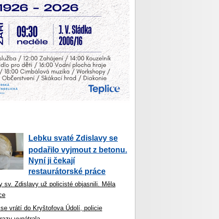
Lebku svaté Zdislavy se
podařilo vyjmout z betonu.
Nyní ji čekají
restaurátorské práce
 sv. Zdislavy už policisté objasnili. Měla
ce
se vrátí do Kryštofova Údolí, policie
razy vypátrala