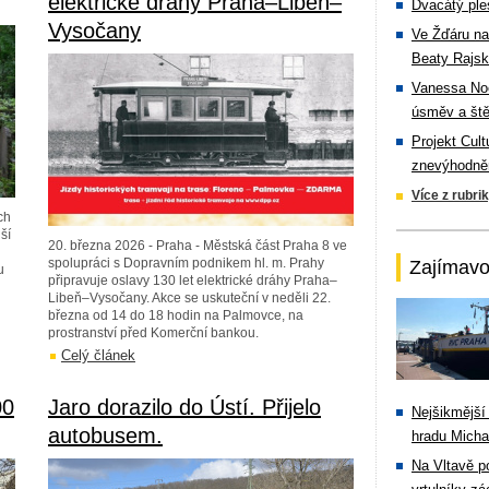
elektrické dráhy Praha–Libeň–
Dvacátý ple
Vysočany
Ve Žďáru na
Beaty Rajsk
Vanessa Noe
úsměv a ště
Projekt Cul
znevýhodněn
Více z rubri
ch
ší
20. března 2026 - Praha - Městská část Praha 8 ve
spolupráci s Dopravním podnikem hl. m. Prahy
Zajímavo
u
připravuje oslavy 130 let elektrické dráhy Praha–
Libeň–Vysočany. Akce se uskuteční v neděli 22.
března od 14 do 18 hodin na Palmovce, na
prostranství před Komerční bankou.
Celý článek
00
Jaro dorazilo do Ústí. Přijelo
Nejšikmější
autobusem.
hradu Michal
Na Vltavě p