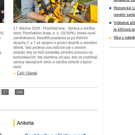
Historické L
novém seriá
Viditelná př
17. března 2026 - Plzeňský kraj - Správa a údržba
je klíčová p
ÚS)
silnic Plzeňského kraje, p. o. (SÚSPK), hledá nové
Více z rubri
e
zaměstnance. Největší poptávka je po řidičích
skupiny C a T ve spojení s pozicí strojník a stavební
a
dělník. Tyto profese jsou klíčové jak v zimním
y
období, kdy se řeší následky zimního provozu na
komunikacích, tak zejména od jara, kdy se rozbíhají
opravy stávajících silnic a údržba zeleně v jejich
okolí.
Celý článek
17
...
189
Anketa
a