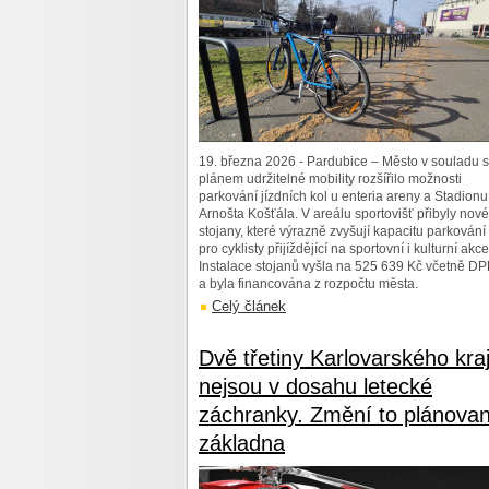
19. března 2026 - Pardubice – Město v souladu s
plánem udržitelné mobility rozšířilo možnosti
parkování jízdních kol u enteria areny a Stadionu
Arnošta Košťála. V areálu sportovišť přibyly nové
stojany, které výrazně zvyšují kapacitu parkování
pro cyklisty přijíždějící na sportovní i kulturní akce
Instalace stojanů vyšla na 525 639 Kč včetně D
a byla financována z rozpočtu města.
Celý článek
Dvě třetiny Karlovarského kra
nejsou v dosahu letecké
záchranky. Změní to plánova
základna