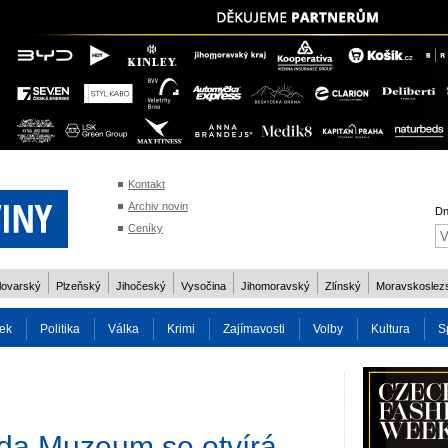
Kontakt
Archiv novin
Dn
Ceníky
lovarský
Plzeňský
Jihočeský
Vysočina
Jihomoravský
Zlínský
Moravskoslez
ek
Politika
Válka
Krimi
Zajímavosti
Volby
Kultura
S
2014
Reality
Cestování
Volby 2013
Technika
Charita
Os
da Muzeum se otvírá