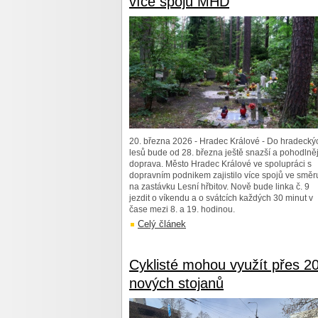
více spojů MHD
20. března 2026 - Hradec Králové - Do hradecký
lesů bude od 28. března ještě snazší a pohodlněj
doprava. Město Hradec Králové ve spolupráci s
dopravním podnikem zajistilo více spojů ve směr
na zastávku Lesní hřbitov. Nově bude linka č. 9
jezdit o víkendu a o svátcích každých 30 minut v
čase mezi 8. a 19. hodinou.
Celý článek
Cyklisté mohou využít přes 2
nových stojanů