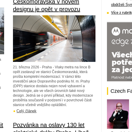
Českomoravská v novém
obdrželi Sy
designu je opět v provozu
Více z rubrik
a
21. března 2026 - Praha - Vlaky metra na lince B
opět zastavují ve stanici Českomoravská, která
u
prošla kompletní modernizací. V rámci této
investiční akce Dopravního podniku hl. m. Prahy
(DPP) stanice dostala nejen nové vybavení a
i
Czech F
technologie, ale ve všech úrovních také nový
design. Jedná se o první příklad, kdy modernizace
proběhla současně v podzemí i v povrchové části
stanice včetně vnějšího opláštění.
Celý článek
it
Pozvánka na oslavy 130 let