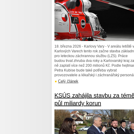
18. března 2026 - Karlovy Vary - V areálu letiště 
Karlových Varech tento rok začne stavba základ
pro leteckou záchrannou službu (LZS). Práce
budou trvat zhruba dva roky a Karlovarský kraj z
ně zaplatí více než 200 milionů Kč. Podle hejtma
Petra Kubise bude také potřeba vybrat
provozovatele a lékařský i záchranářský personál
Celý článek
KSÚS zahájila stavbu za témě
půl miliardy korun