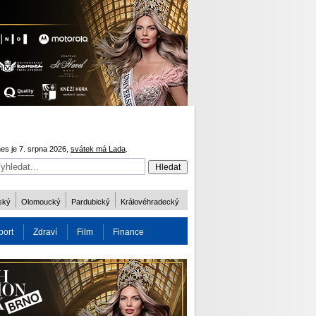
es je 7. srpna 2026,
svátek má Lada
.
ský
Olomoucký
Pardubický
Královéhradecký
port
Zdraví
Film
Finance
obnost
Více
ODM 2016