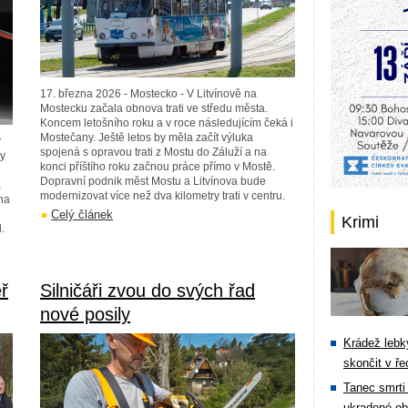
17. března 2026 - Mostecko - V Litvínově na
Mostecku začala obnova trati ve středu města.
Koncem letošního roku a v roce následujícím čeká i
Mostečany. Ještě letos by měla začít výluka
v
spojená s opravou trati z Mostu do Záluží a na
ny
konci příštího roku začnou práce přímo v Mostě.
Dopravní podnik měst Mostu a Litvínova bude
a
modernizovat více než dva kilometry trati v centru.
na
Celý článek
Krimi
.
ř
Silničáři zvou do svých řad
nové posily
Krádež lebky
skončit v ře
Tanec smrti 
ukradené ob