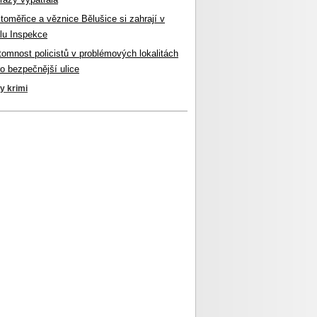
itoměřice a věznice Bělušice si zahrají v
lu Inspekce
ítomnost policistů v problémových lokalitách
ro bezpečnější ulice
ky krimi