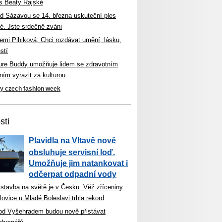
s Beaty Rajské
d Sázavou se 14. března uskuteční ples
é. Jste srdečně zváni
mi Pihiková: Chci rozdávat umění, lásku,
stí
ture Buddy umožňuje lidem se zdravotním
ím vyrazit za kulturou
ky czech fashion week
sti
Plavidla na Vltavě nově
obsluhuje servisní loď.
Umožňuje jim natankovat i
odčerpat odpadní vody
 stavba na světě je v Česku. Věž zříceniny
ovice u Mladé Boleslavi trhla rekord
od Vyšehradem budou nově přistávat