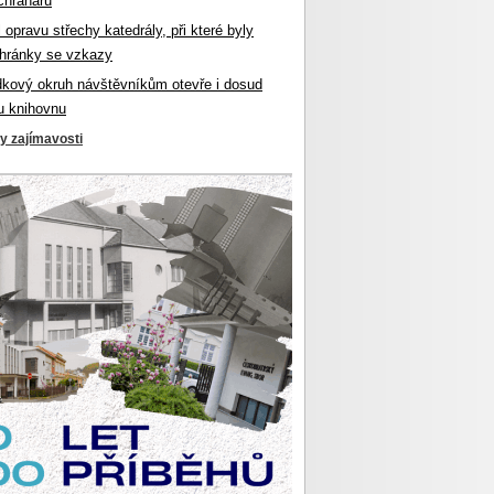
chranářů
l opravu střechy katedrály, při které byly
hránky se vzkazy
dkový okruh návštěvníkům otevře i dosud
u knihovnu
ky zajímavosti