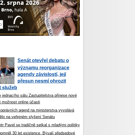
Senát otevřel debatu o
významu reorganizace
agendy závislostí, její
přesun nesmí ohrozit
 služeb
 jednacího sálu Zastupitelstva přinese nové
i možnost online účasti
koprávních agend na ministerstva vyvolává
ělo na veřejném slyšení Senátu
tr Pavel se tradičně setkal s mladými politiky
ipomněl 30 let existence. Bývalí předsedové