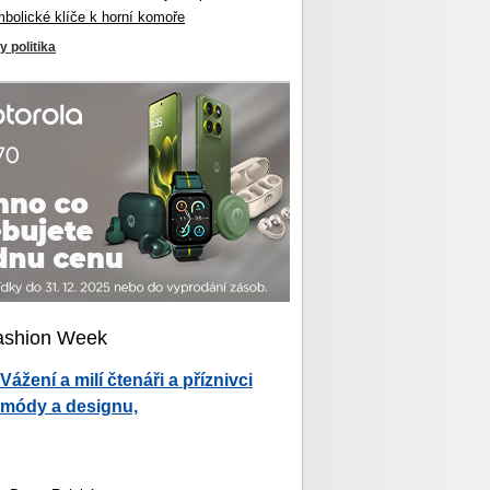
mbolické klíče k horní komoře
y politika
ashion Week
Vážení a milí čtenáři a příznivci
módy a designu,