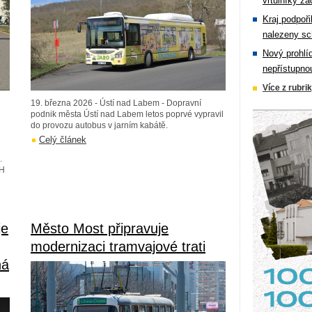
vrtulníky zá
Kraj podpoři
nalezeny sc
Nový prohlí
nepřístupno
Více z rubri
19. března 2026 - Ústí nad Labem - Dopravní
podnik města Ústí nad Labem letos poprvé vypravil
do provozu autobus v jarním kabátě.
Celý článek
.
PH
je
Město Most připravuje
modernizaci tramvajové trati
ná