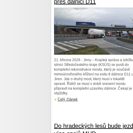
přes dálnici D11
21. března 2026 - Jirny – Krajská správa a údržb
silnici Středočeského kraje (KSÚS) se pustí do
kompletní rekonstrukce mostu, který je součástí
mimoúrovňového křížení na exitu 8 dálnice D11 
Jiren. Jde o druhý most, který musí v lokalitě
opravit. Řidiči se musí v době snesení mostu
připravit na kompletní uzavírku dálnice. Čekají je 
objížďky.
Celý článek
Do hradeckých lesů bude jezd