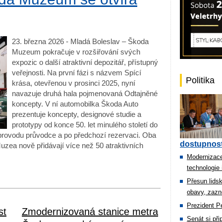
23. března 2026 - Mladá Boleslav – Škoda
Muzeum pokračuje v rozšiřování svých
expozic o další atraktivní depozitář, přístupný
veřejnosti. Na první fázi s názvem Spící
Politika
krása, otevřenou v prosinci 2025, nyní
navazuje druhá hala pojmenovaná Odtajněné
koncepty. V ní automobilka Škoda Auto
prezentuje koncepty, designové studie a
prototypy od konce 50. let minulého století do
provodu průvodce a po předchozí rezervaci. Oba
dostupnost
uzea nově přidávají více než 50 atraktivních
Modernizace
technologie 
Přesun lids
obavy, zazn
Prezident Pe
st
Zmodernizovaná stanice metra
Senát si př