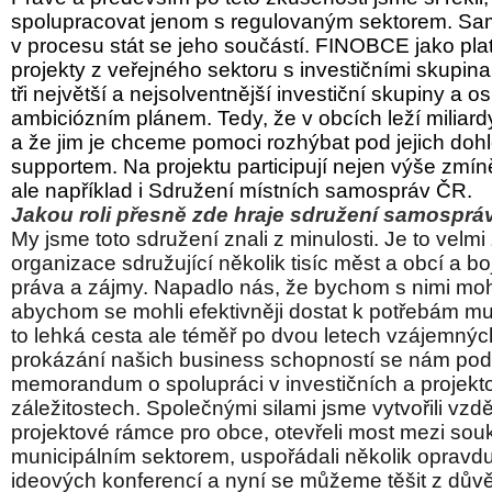
spolupracovat jenom s regulovaným sektorem. Sam
v procesu stát se jeho součástí. FINOBCE jako pla
projekty z veřejného sektoru s investičními skupina
tři největší a nejsolventnější investiční skupiny a os
ambiciózním plánem. Tedy, že v obcích leží miliardy
a že jim je chceme pomoci rozhýbat pod jejich do
supportem. Na projektu participují nejen výše zmín
ale například i Sdružení místních samospráv ČR.
Jakou roli přesně zde hraje sdružení samospr
My jsme toto sdružení znali z minulosti. Je to velm
organizace sdružující několik tisíc měst a obcí a boju
práva a zájmy. Napadlo nás, že bychom s nimi moh
abychom se mohli efektivněji dostat k potřebám m
to lehká cesta ale téměř po dvou letech vzájemný
prokázání našich business schopností se nám poda
memorandum o spolupráci v investičních a projekt
záležitostech. Společnými silami jsme vytvořili vzd
projektové rámce pro obce, otevřeli most mezi so
municipálním sektorem, uspořádali několik opravd
ideových konferencí a nyní se můžeme těšit z dů