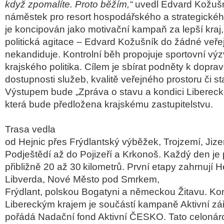
když zpomalíte. Proto běžím,“
uvedl Edvard Kožušní
náměstek pro resort hospodářského a strategického
je koncipován jako motivační kampaň za lepší kraj, 
politická agitace – Edvard Kožušník do žádné veře
nekandiduje. Kontrolní běh propojuje sportovní výz
krajského politika. Cílem je sbírat podněty k dopra
dostupnosti služeb, kvalitě veřejného prostoru či st
Výstupem bude „Zpráva o stavu a kondici Libereck
která bude předložena krajskému zastupitelstvu.
Trasa vedla
od Hejnic přes Frýdlantský výběžek, Trojzemí, Jize
Podještědí až do Pojizeří a Krkonoš. Každý den j
přibližně 20 až 30 kilometrů. První etapy zahrnují 
Libverda, Nové Město pod Smrkem,
Frýdlant, polskou Bogatyni a německou Žitavu. Kon
Libereckým krajem je součástí kampaně Aktivní zář
pořádá Nadační fond Aktivní ČESKO. Tato celonárod