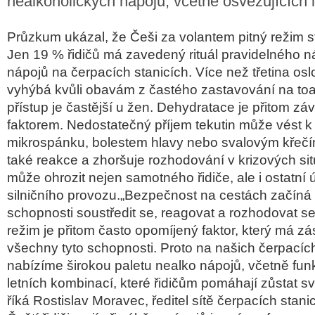
nealkoholických nápojů, včetně osvěžujících l
Pr
ůzkum uk
ázal,
že Češi za volantem pitn
ý re
žim s
Jen 19 %
řidičů m
á zavedený rituál pravidelného 
nápoj
ů na čerpac
ích stanicích. Více ne
ž třetina os
vyhýbá kv
ůli obav
ám z
čast
ého zastavování na to
p
ř
ístup je
častějš
í u
žen. Dehydratace je přitom z
á
faktorem. Nedostate
čn
ý p
ř
íjem tekutin m
ůže v
ést k
mikrosp
ánku
, bolestem hlavy nebo svalovým k
řeč
také reakce a zhor
šuje rozhodov
ání v krizových si
může ohrozit nejen samotn
ého
řidiče, ale i ostatn
í 
silni
čn
ího provozu.
„Bezpe
čnost na cest
ách za
č
íná
schopnosti soust
ředit se, reagovat a rozhodovat se
re
žim je přitom často opom
íjený faktor, který má zá
v
šechny tyto schopnosti. Proto na našich čerpac
íc
nabízíme
širokou paletu nealko n
ápoj
ů, včetně fun
letn
ích kombinací, které
řidičům pom
áhají z
ůstat s
ř
íká Rostislav Moravec,
ředitel s
ít
ě čerpac
ích stan