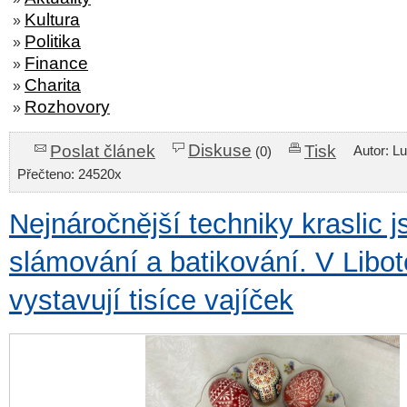
Kultura
»
Politika
»
Finance
»
Charita
»
Rozhovory
»
Diskuse
Poslat článek
Tisk
Autor: L
(0)
Přečteno: 24520x
Nejnáročnější techniky kraslic j
slámování a batikování. V Libot
vystavují tisíce vajíček