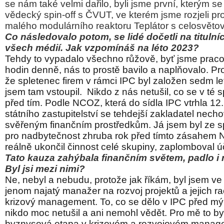
se nám také velmi dařilo, byli jsme první, kterým s
vědecký spin-off s ČVUT, ve kterém jsme rozjeli pro
malého modulárního reaktoru Teplátor s celosvěto
Co následovalo potom, se lidé dočetli na tituln
všech médií. Jak vzpomínáš na léto 2023?
Tehdy to vypadalo všechno růžově, byť jsme pracov
hodin denně, nás to prostě bavilo a naplňovalo. Pr
že spletenec firem v rámci IPC byl založen sedm le
jsem tam vstoupil.
Nikdo z nás netušil, co se v té 
před tím. Podle NCOZ, která do sídla IPC vtrhla 1
státního zastupitelství se tehdejší zakladatel nech
svěřeným finančním prostředkům. Já jsem byl ze spo
pro nadbytečnost zhruba rok před tímto zásahem 
reálně ukončil činnost celé skupiny, zaplomboval úč
Tato kauza zahýbala finančním světem, padlo i 
Byl jsi mezi nimi?
Ne, nebyl a nebudu, protože jak říkám, byl jsem ve
jenom najatý manažer na rozvoj projektů a jejich ra
krizový management. To, co se dělo v IPC před 
nikdo moc netušil a ani nemohl vědět. Pro mě to by
byznysová etapa v krizovém a rozvojovém manage