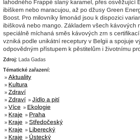
lahodn
ého Frappé slaný karamel, p
řes osvěžuj
ící
ibi
škem nebo maracujou, až po džusy Green Ener
Boost. Pro milovn
íky limonád jsou k dispozici varia
ibi
škov
á nebo mango. Základem v
šech k
ávových 
speci
áln
ě m
íchaná sm
ěs k
ávových zrn s certifikací
vzniká podle unikátní receptury v Belgii a spojuje 
odpovědn
ým p
ř
ístupem k p
ěstitelům i životn
ímu pr
Zdroj:
Lada Gadas
Tématické zařazení:
Aktuality
»
Kultura
»
Zdraví
»
Zdraví
Jídlo a pití
»
»
Více
Ekologie
»
»
Kraje
Praha
»
»
Kraje
Středočeský
»
»
Kraje
Liberecký
»
»
Kraje
Ústecký
»
»