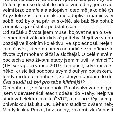
Potom jsem se dostal do adoptivní rodiny, jenže a
velmi brzo zemřela a adoptivní otec mě jako dítě týr
Když toto zjistila maminka mé adoptivní maminky, v
sobě, což bylo na pár let skvělé, ale babička bohuž
zemřela a já zůstal v podstatě sám.
Od začátku života jsem musel bojovat nejen o své p
elementární základní lidské potřeby. Nejdříve v náh
později ve školním kolektivu, ve společnosti. Nejen
jako člověk, kterému právo na rodiče vzal přímo stát
života byl mnohem těžší a složitější. O celém svém
pocitech z této životní etapy jsem mluvil i v rámci 
(TEDxPrague) v roce 2019. Ten pocit, když mi ve st
několik tisíc lidí podporu svým dlouhým potleskem,
tehdy mi dodal mnoho sil, ze kterých čerpám do dn
Čas studií už byl pro tebe klidnější?
O mnoho ne, spíše naopak. Po absolvovaném gym
jsem v devatenácti letech odešel do Prahy. Nejprv
studovat elektro fakultu ČVUT, o rok později jsem p
právnickou fakultu UK. Během studií to ovšem neby
Mladý kluk v Praze, bez rodiny, zázemí, zkušeností