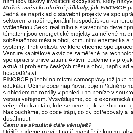
nám tedy takový investiční ekosystém, který naz
Můžeš uvést konkrétní příklady, jak FINOBCE 
Jedná se například o stavební projekty ve spolupr
sektorem a naší regionální hospodářskou komorou
vyčleněnou Sekci realitního a stavebního develop
tématem jsou energetické projekty zaměřené na e
soběstačnost měst a obcí, komunitní energetika a 
systémy.
Třetí oblastí, ve které chceme spolupraco
Venture kapitálové akvizice zaměřené na technolog
spolupráci s univerzitami. Aktivní budeme i v projek
aktuální problémy českých měst a obcí, například
hospodářství.
FINOBCE působí na místní samosprávy též jako po
edukátor. Učíme obce naplňovat pojem řádného h
s ohledem na rozdíly v pohledu na peníze v souk
versus veřejném. Vysvětlujeme, co je ekonomická
veřejného kapitálu, kde se bere a jak se zhodnocuj
Nasloucháme, co obce trápí, co by potřebovaly a j
dosáhnout.
Čemu se aktuálně dále věnuješ?
Určitě budeme rozvíjet naší investiční skupinu, ab