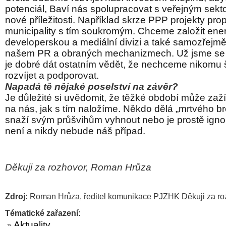
potenciál, Baví nás spolupracovat s veřejným sekt
nové příležitosti. Například skrze PPP projekty pro
municipality s tím soukromým. Chceme založit ener
developerskou a mediální divizi a také samozřejm
našem PR a obraných mechanizmech. Už jsme se d
je dobré dát ostatním vědět, že nechceme nikomu 
rozvíjet a podporovat.
Napadá tě nějaké poselství na závěr?
Je důležité si uvědomit, že těžké období může zažít
na nás, jak s tím naložíme. Někdo dělá „mrtvého b
snaží svým průšvihům vyhnout nebo je prostě igno
není a nikdy nebude náš případ.
Děkuji za rozhovor, Roman Hrůza
Zdroj:
Roman Hrůza, ředitel komunikace PJZHK Děkuji za r
Tématické zařazení:
Aktuality
»