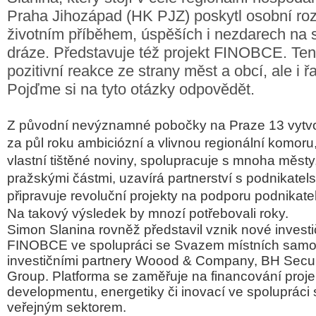
Praha Jihozápad (HK PJZ) poskytl osobní ro
životním příběhem, úspěších i nezdarech na 
dráze. Představuje též projekt FINOBCE. Ten
pozitivní reakce ze strany měst a obcí, ale i ř
Pojďme si na tyto otázky odpovědět.
Z původní nevýznamné pobočky na Praze 13 vytvo
za půl roku ambiciózní a vlivnou regionální komoru
vlastní tištěné noviny, spolupracuje s mnoha městy
pražskými částmi, uzavírá partnerství s podnikate
připravuje revoluční projekty na podporu podnikate
Na takový výsledek by mnozí potřebovali roky.
Simon Slanina rovněž představil vznik nové investi
FINOBCE ve spolupráci se Svazem místních sam
investičními partnery Woood & Company, BH Securi
Group. Platforma se zaměřuje na financování projek
developmentu, energetiky či inovací ve spolupráci 
veřejným sektorem.