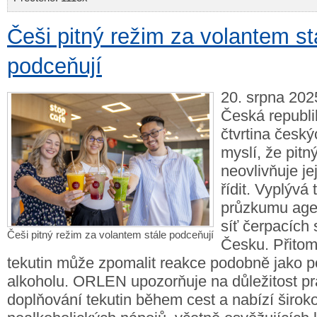
Češi pitný režim za volantem st
podceňují
20. srpna 2025
Česká republi
čtvrtina českýc
myslí, že pitn
neovlivňuje je
řídit. Vyplývá 
průzkumu agen
síť čerpacích
Češi pitný režim za volantem stále podceňují
Česku. Přitom
tekutin může zpomalit reakce podobně jako po
alkoholu. ORLEN upozorňuje na důležitost p
doplňování tekutin během cest a nabízí širok