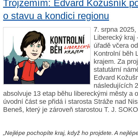
Trojzemím: Edvard Kožušník p
o stavu a kondici regionu
7. srpna 2025, 
Liberecký kraj
úřadě včera od
Kontrolní běh 
krajem. Za proj
statutární nám
Edvard Kožušní
následujících 
absolvuje 13 etap běhu libereckými městy a 
úvodní část se přidá i starosta Stráže nad Ni
Beneš, který je zároveň starostou T. J. SOKO
„Nejlépe pochopíte kraj, když ho projdete. A nejlép