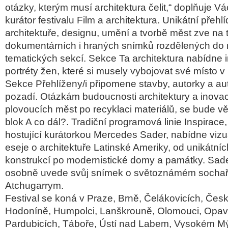
otázky, kterým musí architektura
čelit,“ doplňuje V
á
kurátor festivalu Film a architektura. Unikátní p
řehl
í
architektuře, designu, uměn
í a tvorb
ě měst zve na t
dokumentárních i hraných snímk
ů rozdělen
ých do 
tematick
ých sekcí. Sekce Ta architektura nabídne i
portréty
žen, kter
é si musely vybojovat své místo v
Sekce Přehl
í
ženy/i připomene stavby, autorky a aut
pozad
í. Otázkám budoucnosti architektury a inova
plovoucích m
ěst po recyklaci materi
ál
ů, se bude v
blok A co dál?. Tradi
čn
í programová linie Inspirace,
hostující kurátorkou Mercedes
Sader
, nabídne vizu
eseje o architektu
ře Latinsk
é Ameriky, od unikátníc
konstrukcí po modernistické domy a památky.
Sad
osobn
ě uvede svůj sn
ímek o sv
ětozn
ámém socha
Atchugarrym
.
Festival se kon
á v Praze, Brn
ě, Čel
ákovicích,
Čes
Hodonín
ě, Humpolci, Lanškrouně, Olomouci, Opav
Pardubic
ích, Tábo
ře,
Ústí nad Labem, Vysokém M