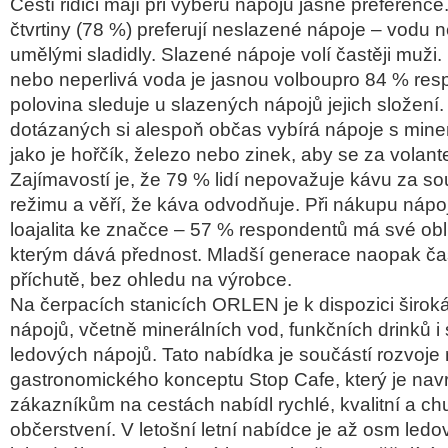
Češt
í
řidiči maj
í p
ři v
ýb
ěru n
ápoj
ů jasn
é preference
čtvrtiny (78 %) preferuj
í neslazené nápoje
– vodu n
um
ěl
ými sladidly. Slazené nápoje volí
častěji muži.
nebo neperlivá voda je jasnou
volboupro
84 % res
polovina sleduje u slazen
ých nápoj
ů jejich složen
í
dotázaných si alespo
ň občas vyb
írá nápoje s mine
jako je ho
řč
ík,
železo nebo zinek, aby se za volan
Zaj
ímavostí je,
že 79 % lid
í nepova
žuje k
ávu za so
re
žimu a věř
í,
že k
áva odvod
ňuje. Při n
ákupu nápo
loajalita ke značce
– 57 % respondent
ů m
á své ob
kter
ým dává p
řednost. Mladš
í generace naopak
ča
p
ř
íchut
ě, bez ohledu na v
ýrobce.
Na
čerpac
ích stanicích ORLEN je k dispozici
širok
nápoj
ů, včetně miner
álních vod, funk
čn
ích drink
ů i
ledových nápoj
ů. Tato nab
ídka je sou
č
ástí rozvoj
gastronomického konceptu Stop Cafe, který je nav
z
ákazník
ům na cest
ách nabídl rychlé, kvalitní a ch
ob
čerstven
í. V leto
šn
í letní nabídce je a
ž osm ledo