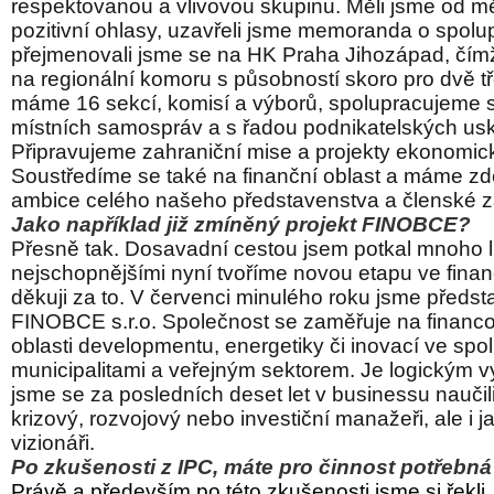
respektovanou a vlivovou skupinu. Měli jsme od m
pozitivní ohlasy, uzavřeli jsme memoranda o spolup
přejmenovali jsme se na HK Praha Jihozápad, čímž 
na regionální komoru s působností skoro pro dvě t
máme 16 sekcí, komisí a výborů, spolupracujeme
místních samospráv a s řadou podnikatelských us
Připravujeme zahraniční mise a projekty ekonomic
Soustředíme se také na finanční oblast a máme zd
ambice celého našeho představenstva a členské
Jako například již zmíněný projekt FINOBCE?
Přesně tak. Dosavadní cestou jsem potkal mnoho li
nejschopnějšími nyní tvoříme novou etapu ve fina
děkuji za to. V červenci minulého roku jsme předsta
FINOBCE s.r.o. Společnost se zaměřuje na financo
oblasti developmentu, energetiky či inovací ve spol
municipalitami a veřejným sektorem. Je logickým v
jsme se za posledních deset let v businessu naučili
krizový, rozvojový nebo investiční manažeři, ale i ja
vizionáři.
Po zkušenosti z IPC, máte pro činnost potřebn
Právě a především po této zkušenosti jsme si řekl