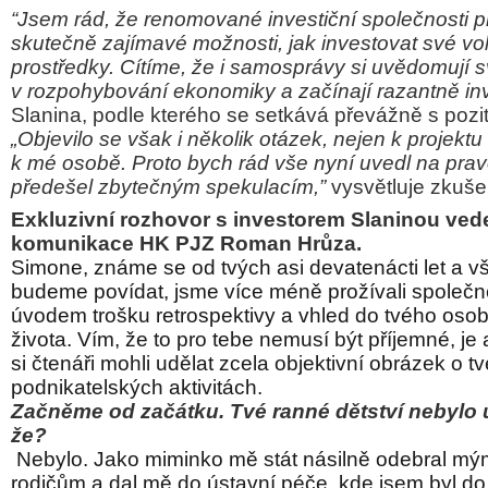
“Jsem rád, že renomované investiční společnosti p
skutečně zajímavé možnosti, jak investovat své vol
prostředky. Cítíme, že i samosprávy si uvědomují
v rozpohybování ekonomiky a začínají razantně inv
Slanina, podle kterého se setkává převážně s pozit
„Objevilo se však i několik otázek, nejen k projekt
k mé osobě. Proto bych rád vše nyní uvedl na prav
předešel zbytečným spekulacím,”
vysvětluje zkuš
Exkluzivní rozhovor s investorem Slaninou vede
komunikace HK PJZ Roman Hrůza.
Simone, známe se od tvých asi devatenácti let a vš
budeme povídat, jsme více méně prožívali společn
úvodem trošku retrospektivy a vhled do tvého osob
života. Vím, že to pro tebe nemusí být příjemné, je 
si čtenáři mohli udělat zcela objektivní obrázek o t
podnikatelských aktivitách.
Začněme od začátku. Tvé ranné dětství nebylo ú
že?
Nebylo. Jako miminko mě stát násilně odebral mý
rodičům a dal mě do ústavní péče, kde jsem byl do s