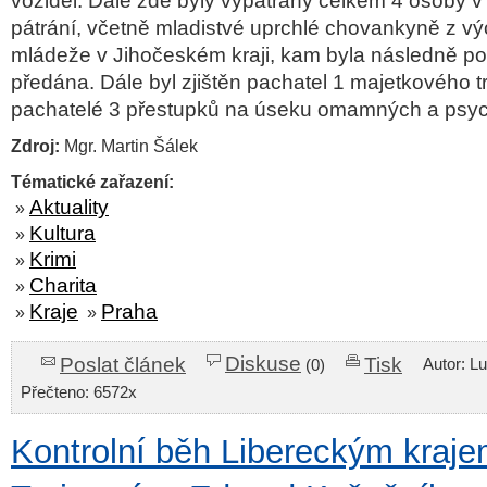
vozidel. Dále zde byly vypátrány celkem 4 osoby v
pátrání, včetně mladistvé uprchlé chovankyně z v
mládeže v Jihočeském kraji, kam byla následně pol
předána. Dále byl zjištěn pachatel 1 majetkového t
pachatelé 3 přestupků na úseku omamných a psyc
Zdroj:
Mgr. Martin Šálek
Tématické zařazení:
Aktuality
»
Kultura
»
Krimi
»
Charita
»
Kraje
Praha
»
»
Diskuse
Poslat článek
Tisk
Autor: L
(0)
Přečteno: 6572x
Kontrolní běh Libereckým kraje