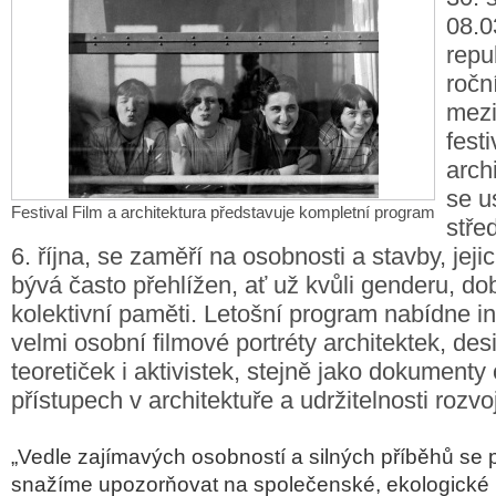
08.0
repu
ročn
mezi
fest
arch
se u
Festival Film a architektura představuje kompletní program
stře
6. října, se zaměří na osobnosti a stavby, jej
bývá často přehlížen, ať už kvůli genderu, d
kolektivní paměti. Letošní program nabídne in
velmi osobní filmové portréty architektek, des
teoretiček i aktivistek, stejně jako dokumenty 
přístupech v architektuře a udržitelnosti rozvo
„Vedle zaj
ímavých osobností a silných p
ř
íb
ěhů se 
snaž
íme upozor
ňovat na společensk
é, ekologické 