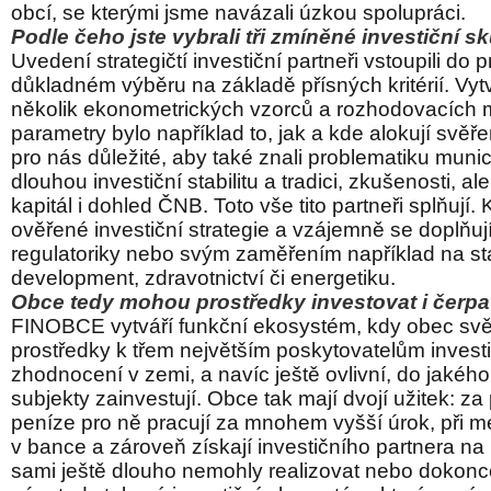
obcí, se kterými jsme navázali úzkou spolupráci.
Podle čeho jste vybrali tři zmíněné investiční s
Uvedení strategičtí investiční partneři vstoupili do 
důkladném výběru na základě přísných kritérií. Vytvo
několik ekonometrických vzorců a rozhodovacích m
parametry bylo například to, jak a kde alokují svěře
pro nás důležité, aby také znali problematiku munici
dlouhou investiční stabilitu a tradici, zkušenosti, al
kapitál i dohled ČNB. Toto vše tito partneři splňují
ověřené investiční strategie a vzájemně se doplňuj
regulatoriky nebo svým zaměřením například na s
development, zdravotnictví či energetiku.
Obce tedy mohou prostředky investovat i čerp
FINOBCE vytváří funkční ekosystém, kdy obec svě
prostředky k třem největším poskytovatelům invest
zhodnocení v zemi, a navíc ještě ovlivní, do jakého 
subjekty zainvestují. Obce tak mají dvojí užitek: za 
peníze pro ně pracují za mnohem vyšší úrok, při m
v bance a zároveň získají investičního partnera na 
sami ještě dlouho nemohly realizovat nebo dokonc