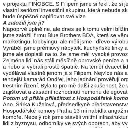
v projektu FINOBCE. S Filipem jsme si řekli, že si 
vlastní seriózní investiční skupinu, která nebude 
bude úspěšně naplňovat své vize.
A založili jste ji?
Napoprvé úplně ne, ale dnes se k tomu velmi blíží
jsme založili firmu Blue Brothers BDA, která se věn
marketingu, lobbyingu, ale měli jsme i dřevo-výrobu
Vyráběli jsme prémiový nábytek, kuchyňské linky 
jsme ale doplatili na to, že jsme měli vysoké provo
Zejména lidi nás stáli měsíčně obrovské peníze a m
a nebo si vybrali prostě špatně. Na téměř dvacet li
vydělával vlastně jenom já s Filipem. Nejvíce nás a
tehdejší kamarád Ondřej, jeho jednání prověřují or
trestním řízení. Byla to pro mě další zkušenost, že
zajišťovat a zásadní rozhodnutí nemohu delegovat 
Potom už přišla příležitost z Hospodářské ko
Ano. Šárka Kuželová, předsedkyně představenstva
Hospodářské komory Praha 13 mi nabídla angažmá
komoře. Necelý rok jsme stavěli vnitřní infrastruktu
lidi z byznysu, odborníky ve svých oborech, aby vyt