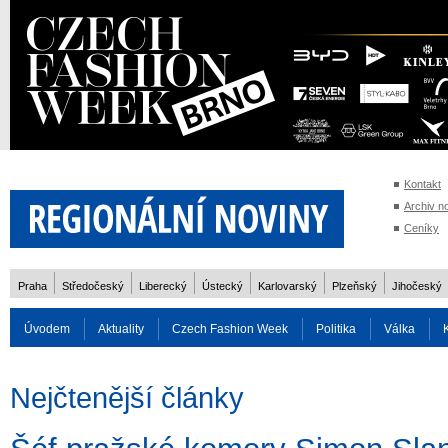
Kontakt
Archiv n
Ceníky
Praha
Středočeský
Liberecký
Ústecký
Karlovarský
Plzeňský
Jihočeský
Úvodem
Aktuality
Czech Fashion Week
Politika
Válka
Auto
Doprava
Zvířata
ZOH Soči 2014
Reality
Cestován
Nejčtenější články
Rozhovory