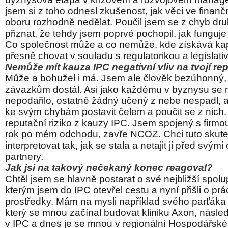
jsem si z toho odnesl zkušenost, jak věci ve finanč
oboru rozhodně nedělat. Poučil jsem se z chyb d
přiznat, že tehdy jsem poprvé pochopil, jak funguje 
Co společnost může a co nemůže, kde získává kapi
přesně chovat v souladu s regulatorikou a legislati
Nemůže mít kauza IPC negativní vliv na tvojí 
Může a bohužel i má. Jsem ale člověk bezúhonný,
závazkům dostál. Asi jako každému v byznysu se 
nepodařilo, ostatně žádný učený z nebe nespadl, al
ke svým chybám postavit čelem a poučit se z nich.
reputační riziko z kauzy IPC. Jsem spojený s firmou
rok po mém odchodu, zavře NCOZ. Chci tuto skut
interpretovat tak, jak se stala a netajit ji před svým
partnery.
Jak jsi na takový nečekaný konec reagoval?
Chtěl jsem se hlavně postarat o své nejbližší spol
kterým jsem do IPC otevřel cestu a nyní přišli o prác
prostředky. Mám na mysli například svého parťáka 
který se mnou začínal budovat kliniku Axon, násl
v IPC a dnes je se mnou v regionální Hospodářsk