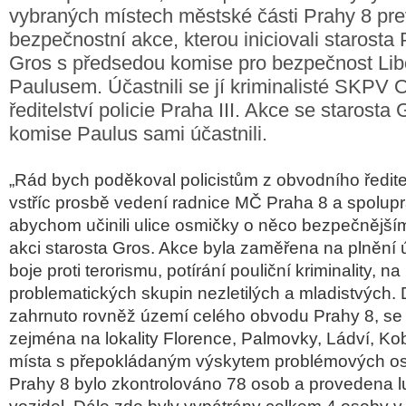
vybraných místech městské části Prahy 8 pre
bezpečnostní akce, kterou iniciovali starosta
Gros s předsedou komise pro bezpečnost Li
Paulusem. Účastnili se jí kriminalisté SKPV
ředitelství policie Praha III. Akce se starost
komise Paulus sami účastnili.
„Rád bych poděkoval policistům z obvodního ředitels
vstříc prosbě vedení radnice MČ Praha 8 a spolupr
abychom učinili ulice osmičky o něco bezpečnější
akci starosta Gros. Akce byla zaměřena na plnění
boje proti terorismu, potírání pouliční kriminality, n
problematických skupin nezletilých a mladistvých. 
zahrnuto rovněž území celého obvodu Prahy 8, s
zejména na lokality Florence, Palmovky, Ládví, Kob
místa s přepokládaným výskytem problémových o
Prahy 8 bylo zkontrolováno 78 osob a provedena l