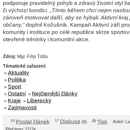
podporuje pravidelný pohyb a zdravý životní styl b
či výchozí kondici.
„Tímto během chci nejen naslouc
zároveň motivovat další, aby se hýbali. Aktivní kraj 
občany,“
doplnil Kožušník. Kampaň Aktivní září prop
komunity i instituce po celé republice skrze sportov
otevřené tréninky i komunitní akce.
Zdroj:
Mgr. Filip Trdla
Tématické zařazení:
Aktuality
»
Politika
»
Sport
»
Ostatní
Nejčtenější články
»
»
Kraje
Liberecký
»
»
Zajímavosti
»
Diskuse
Poslat článek
Tisk
Autor: L
(0)
Přečteno: 1113x