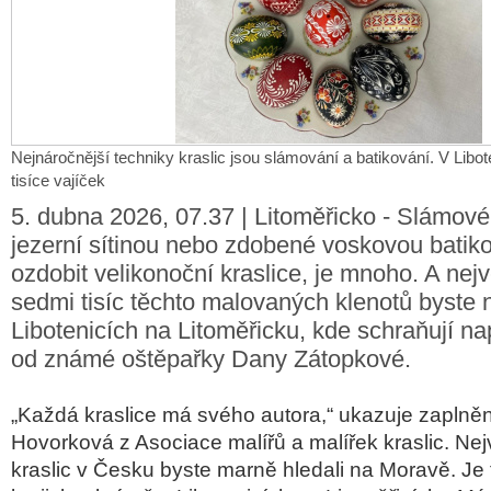
Nejnáročnější techniky kraslic jsou slámování a batikování. V Libot
tisíce vajíček
5. dubna 2026, 07.37 | Litoměřicko - Slámové
jezerní sítinou nebo zdobené voskovou batik
ozdobit velikonoční kraslice, je mnoho. A nejv
sedmi tisíc těchto malovaných klenotů byste n
Libotenicích na Litoměřicku, kde schraňují nap
od známé oštěpařky Dany Zátopkové.
„Každá kraslice má svého autora,“ ukazuje zaplně
Hovorková z Asociace malířů a malířek kraslic. Nej
kraslic v Česku byste marně hledali na Moravě. Je