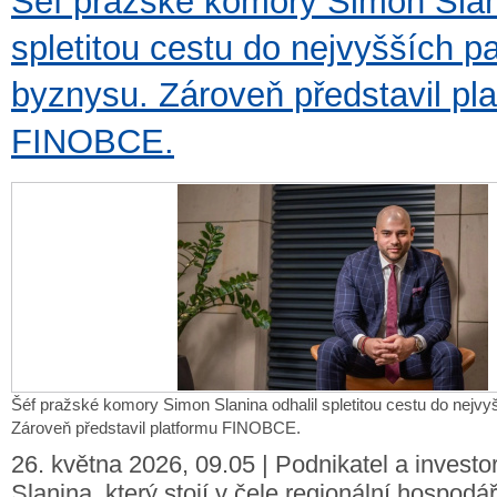
Šéf pražské komory Simon Slani
spletitou cestu do nejvyšších pa
byznysu. Zároveň představil pl
FINOBCE.
Šéf pražské komory Simon Slanina odhalil spletitou cestu do nejvy
Zároveň představil platformu FINOBCE.
26. května 2026, 09.05 | Podnikatel a invest
Slanina, který stojí v čele regionální hospod