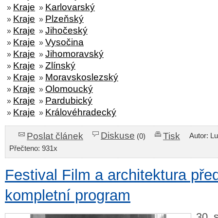
Kraje
Karlovarský
»
»
Kraje
Plzeňský
»
»
Kraje
Jihočeský
»
»
Kraje
Vysočina
»
»
Kraje
Jihomoravský
»
»
Kraje
Zlínský
»
»
Kraje
Moravskoslezský
»
»
Kraje
Olomoucký
»
»
Kraje
Pardubický
»
»
Kraje
Královéhradecký
»
»
Diskuse
Poslat článek
Tisk
Autor: L
(0)
Přečteno: 931x
Festival Film a architektura pře
kompletní program
30. 