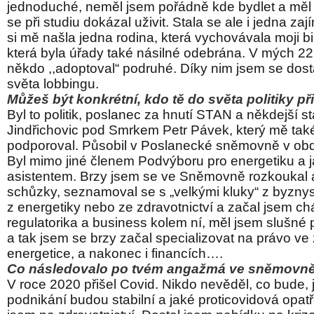
jednoduché, neměl jsem pořádně kde bydlet a měl 
se při studiu dokázal uživit. Stala se ale i jedna zaj
si mě našla jedna rodina, která vychovávala moji bi
která byla úřady také násilné odebrána. V mých 22
někdo ,,adoptoval“ podruhé. Díky nim jsem se dostal
světa lobbingu.
Můžeš být konkrétní, kdo tě do světa politiky p
Byl to politik, poslanec za hnutí STAN a někdejší s
Jindřichovic pod Smrkem Petr Pávek, který mě tak
podporoval. Působil v Poslanecké sněmovně v ob
Byl mimo jiné členem Podvýboru pro energetiku a j
asistentem. Brzy jsem se ve Sněmovně rozkoukal
schůzky, seznamoval se s „velkými kluky“ z byzny
z energetiky nebo ze zdravotnictví a začal jsem chá
regulatorika a business kolem ní, měl jsem slušné
a tak jsem se brzy začal specializovat na právo ve 
energetice, a nakonec i financích….
Co následovalo po tvém angažmá ve sněmovn
V roce 2020 přišel Covid. Nikdo nevěděl, co bude, 
podnikání budou stabilní a jaké proticovidová opatř