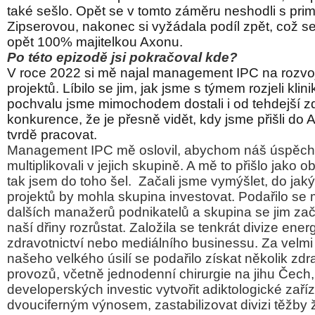
také sešlo. Opět se v tomto záměru neshodli s pri
Zipserovou, nakonec si vyžádala podíl zpět, což se 
opět 100% majitelkou Axonu.
Po této epizodě jsi pokračoval kde?
V roce 2022 si mě najal management IPC na rozvoj
projektů. Líbilo se jim, jak jsme s týmem rozjeli kli
pochvalu jsme mimochodem dostali i od tehdejší z
konkurence, že je přesně vidět, kdy jsme přišli do 
tvrdě pracovat.
Management IPC mě oslovil, abychom náš úspěch
multiplikovali v jejich skupině. A mě to přišlo jako ob
tak jsem do toho šel.
Začali jsme vymýšlet, do jak
projektů by mohla skupina investovat. Podařilo se 
dalších manažerů podnikatelů a skupina se jim za
naší dřiny rozrůstat. Založila se tenkrát divize energ
zdravotnictví nebo mediálního businessu. Za velm
našeho velkého úsilí se podařilo získat několik zd
provozů, včetně jednodenní chirurgie na jihu Čec
developerských investic vytvořit adiktologické zař
dvouciferným výnosem, zastabilizovat divizi těžby 