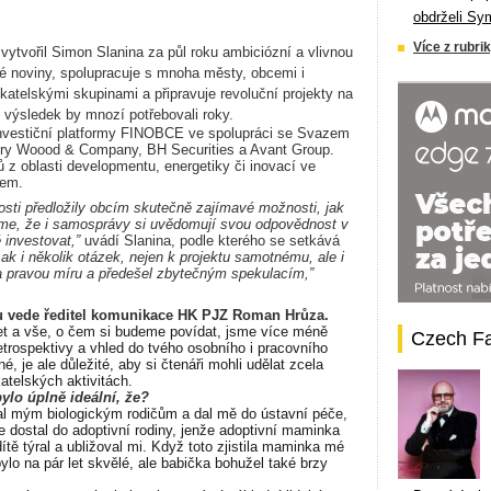
obdrželi Sy
Více z rubrik
tvořil Simon Slanina za půl roku ambiciózní a vlivnou
ěné noviny, spolupracuje s mnoha městy, obcemi i
katelskými skupinami a připravuje revoluční projekty na
 výsledek by mnozí potřebovali roky.
investiční platformy FINOBCE ve spolupráci se Svazem
ery Woood & Company, BH Securities a Avant Group.
 z oblasti developmentu, energetiky či inovací ve
rem.
sti předložily obcím skutečně zajímavé možnosti, jak
tíme, že i samosprávy si uvědomují svou odpovědnost v
 investovat,”
uvádí Slanina, podle kterého se setkává
šak i několik otázek, nejen k projektu samotnému, ale i
a pravou míru a předešel zbytečným spekulacím,”
ou vede ředitel komunikace HK PJZ Roman Hrůza.
et a vše, o čem si budeme povídat, jsme více méně
Czech F
etrospektivy a vhled do tvého osobního i pracovního
é, je ale důležité, aby si čtenáři mohli udělat zcela
atelských aktivitách.
bylo úplně ideální, že?
al mým biologickým rodičům a dal mě do ústavní péče,
e dostal do adoptivní rodiny, jenže adoptivní maminka
ítě týral a ubližoval mi. Když toto zjistila maminka mé
lo na pár let skvělé, ale babička bohužel také brzy