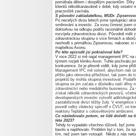
pomáhala dětem i dospělým pacientům. Díky n
klientů několikanásobně v době, kdy ostatní 
pracoviště zavírala.
S původní zakladatelkou, MUDr. Zipserovou
Po necelých dvou letech jsme spolupráci ukonč
směrování a investic. Za svou činnost jsem o
doktorkou na odkupu podílu racionálně dohodn
rozvíjela zdravotnickou divizi. Původně měli 
zdravotnickou skupinu o více firmách a oborů
neshodli s primářkou Zipserovou, nakonec si 
majitelkou Axonu.
Po této epizodě jsi pokračoval kde?
V roce 2022 si mě najal management IPC na roz
týmem rozjeli kliniku Axon. Tuhle pochvalu j
konkurence, že je přesně vidět, kdy jsme přiš
Management IPC mě oslovil, abychom náš úspě
přišlo jako obrovská příležitost, tak jsem do t
projektů by mohla skupina investovat. Podaři
skupina se jim začala v důsledku naší dřiny ro
zdravotnictví nebo mediálního businessu. Za 
získat několik zdravotnických provozů, včetn
developerských investic vytvořit adiktologic
zastabilizovat divizi těžby žuly. V energetice
povedl velký vědecký spin-off s ČVUT, ve kte
reaktoru Teplátor s celosvětovými ambicemi.
Co následovalo potom, se lidé dočetli na 
léto 2023?
Tehdy to vypadalo všechno růžově, byť jsme p
bavilo a naplňovalo. Problém byl v tom, že sp
tím, než jsem tam vstoupil.
Nikdo z nás netu