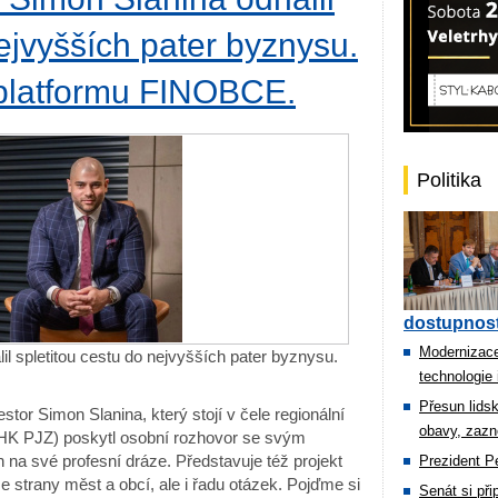
nejvyšších pater byznysu.
 platformu FINOBCE.
Politika
dostupnost
Modernizace
l spletitou cestu do nejvyšších pater byznysu.
technologie 
Přesun lids
stor Simon Slanina, který stojí v čele regionální
obavy, zazn
HK PJZ) poskytl osobní rozhovor se svým
 na své profesní dráze. Představuje též projekt
Prezident Pe
 strany měst a obcí, ale i řadu otázek. Pojďme si
Senát si př