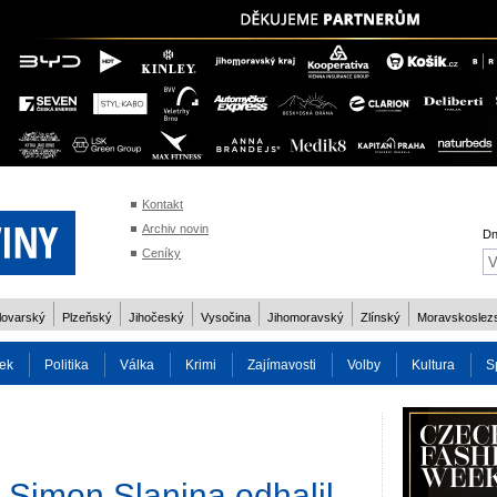
Kontakt
Archiv novin
Dn
Ceníky
lovarský
Plzeňský
Jihočeský
Vysočina
Jihomoravský
Zlínský
Moravskoslez
ek
Politika
Válka
Krimi
Zajímavosti
Volby
Kultura
S
2014
Reality
Cestování
Volby 2013
Technika
Charita
Os
 Simon Slanina odhalil