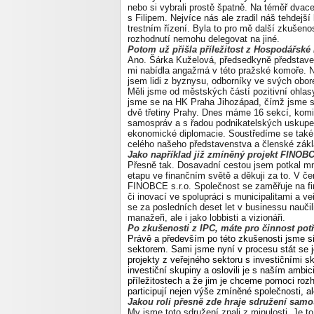
nebo si vybrali prostě špatně. Na téměř dvace
s Filipem. Nejvíce nás ale zradil náš tehdejší
trestním řízení. Byla to pro mě další zkušeno
rozhodnutí nemohu delegovat na jiné.
Potom už přišla příležitost z Hospodářs
Ano. Šárka Kuželová, předsedkyně představe
mi nabídla angažmá v této pražské komoře. Nec
jsem lidi z byznysu, odborníky ve svých obore
Měli jsme od městských částí pozitivní ohlas
jsme se na HK Praha Jihozápad, čímž jsme se 
dvě třetiny Prahy. Dnes máme 16 sekcí, kom
samospráv a s řadou podnikatelských uskupen
ekonomické diplomacie. Soustředíme se také 
celého našeho představenstva a členské zá
Jako například již zmíněný projekt FINO
Přesně tak. Dosavadní cestou jsem potkal mn
etapu ve finančním světě a děkuji za to. V če
FINOBCE s.r.o. Společnost se zaměřuje na fin
či inovací ve spolupráci s municipalitami a 
se za posledních deset let v businessu naučili
manažeři, ale i jako lobbisti a vizionáři.
Po zkušenosti z IPC, máte pro činnost po
Právě a především po této zkušenosti jsme s
sektorem. Sami jsme nyní v procesu stát se 
projekty z veřejného sektoru s investičními sk
investiční skupiny a oslovili je s naším ambi
příležitostech a že jim je chceme pomoci roz
participují nejen výše zmíněné společnosti, 
Jakou roli přesně zde hraje sdružení sam
My jsme toto sdružení znali z minulosti. Je t