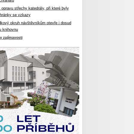
chranářů
l opravu střechy katedrály, při které byly
hránky se vzkazy
dkový okruh návštěvníkům otevře i dosud
u knihovnu
ky zajímavosti