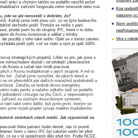
vrtulníky zá
aší práci a chytrým tahům se podařilo navýšit počet
rehabilitační zařízení fungovala velmi omezeně nebo svá
Kraj podpoři
nalezeny sc
, jste se ale nerozešli v dobrém, že?
ili. Každý jsme měli jinou vizi, co se týče budoucího
Nový prohlí
bdržel obchodní podíl. Protože se nešlo s paní
out, prodal jsem ho do skupiny IPC, která v tu dobu
nepřístupno
zájem do Axonu investovat a udělat z kliniky
, ale později z toho také sešlo. Opět se v tomto záměru
Více z rubri
vyžádala podíl zpět, což se stalo a nyní je opět 100%
voj strategických projektů. Líbilo se jim, jak jsme s
sme mimochodem dostali i od tehdejší zdravotnické
li do Axonu a začali tam tvrdě pracovat.
ch z Axonu multiplikovali v jejich skupině. A mě to
oho šel.
Začali jsme vymýšlet, do jakých oborů a
lo se mi přesvědčit pár dalších manažerů podnikatelů a
zrůstat. Založila se tenkrát divize energetiky,
velmi málo peněz a našeho velkého úsilí se podařilo
ě jednodenní chirurgie na jihu Čech, z nepovedených
ké zařízení se slušným dvouciferným výnosem,
 se nám také velmi dařilo, byli jsme první, kterým se
rém jsme rozjeli projekt vývoje malého modulárního
titulních stránkách všech médií. Jak vzpomínáš na
racovali třeba patnáct hodin denně, nás to prostě
letenec firem v rámci IPC byl založen sedm let před
šil, co se v té společnosti dělo před tím. Podle NCOZ,