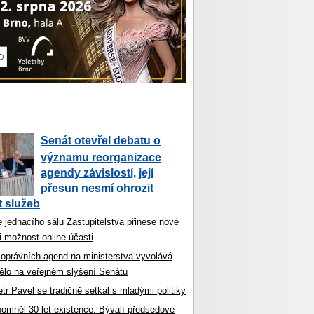
Senát otevřel debatu o
významu reorganizace
agendy závislostí, její
přesun nesmí ohrozit
 služeb
 jednacího sálu Zastupitelstva přinese nové
i možnost online účasti
koprávních agend na ministerstva vyvolává
ělo na veřejném slyšení Senátu
tr Pavel se tradičně setkal s mladými politiky
ipomněl 30 let existence. Bývalí předsedové