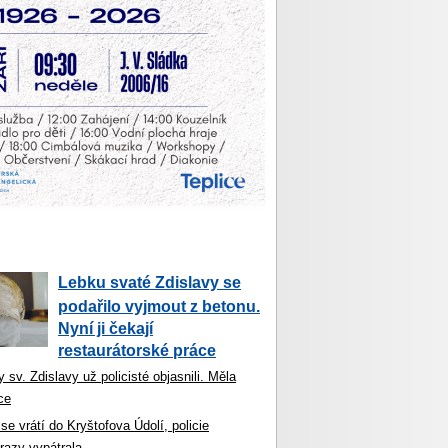
Lebku svaté Zdislavy se
podařilo vyjmout z betonu.
Nyní ji čekají
restaurátorské práce
 sv. Zdislavy už policisté objasnili. Měla
ce
se vrátí do Kryštofova Údolí, policie
razy vypátrala