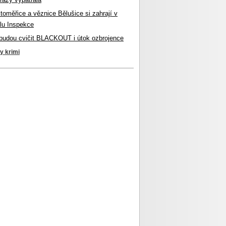
itoměřice a věznice Bělušice si zahrají v
lu Inspekce
budou cvičit BLACKOUT i útok ozbrojence
ky krimi