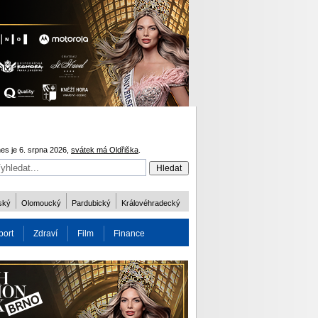
es je 6. srpna 2026,
svátek má Oldřiška
.
ský
Olomoucký
Pardubický
Královéhradecký
port
Zdraví
Film
Finance
obnost
Více
ODM 2016