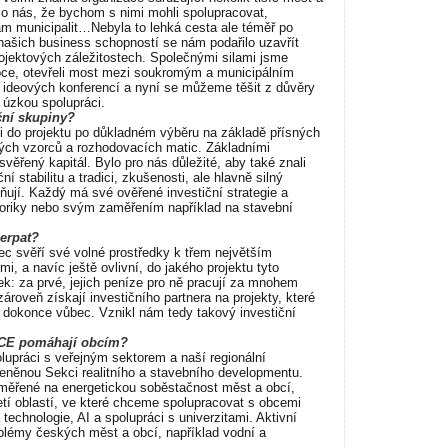
dlo nás, že bychom s nimi mohli spolupracovat,
ám municipalit…Nebyla to lehká cesta ale téměř po
ašich business schopností se nám podařilo uzavřít
ojektových záležitostech. Společnými silami jsme
obce, otevřeli most mezi soukromým a municipálním
h ideových konferencí a nyní se můžeme těšit z důvěry
 úzkou spolupráci.
iční skupiny?
pili do projektu po důkladném výběru na základě přísných
ických vzorců a rozhodovacích matic. Základními
 svěřený kapitál. Bylo pro nás důležité, aby také znali
ní stabilitu a tradici, zkušenosti, ale hlavně silný
plňují. Každý má své ověřené investiční strategie a
atoriky nebo svým zaměřením například na stavební
čerpat?
 svěří své volné prostředky k třem největším
, a navíc ještě ovlivní, do jakého projektu tyto
tek: za prvé, jejich peníze pro ně pracují za mnohem
ároveň získají investičního partnera na projekty, které
 dokonce vůbec. Vznikl nám tedy takový investiční
OBCE pomáhají obcím?
lupráci s veřejným sektorem a naší regionální
něnou Sekci realitního a stavebního developmentu.
měřené na energetickou soběstačnost měst a obcí,
etí oblastí, ve které chceme spolupracovat s obcemi
echnologie, AI a spolupráci s univerzitami. Aktivní
oblémy českých měst a obcí, například vodní a