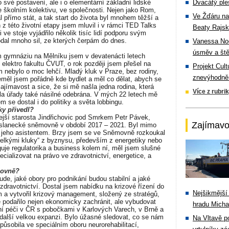
své postavení, ale i o elementární základní lidské
Dvacátý ple
ve školním kolektivu, ve společnosti. Nejen jako Rom,
Ve Žďáru na
l přímo stát, a tak start do života byl mnohem těžší a
 z této životní etapy jsem mluvil i v rámci TED Talks
Beaty Rajsk
ve stoje vyjádřilo několik tisíc lidí podporu svým
dal mnoho sil, ze kterých čerpám do dnes.
Vanessa Noe
úsměv a ště
gymnáziu na Mělníku jsem v devatenácti letech
elektro fakultu ČVUT, o rok později jsem přešel na
Projekt Cul
 nebylo o moc lehčí. Mladý kluk v Praze, bez rodiny,
znevýhodněn
eměl jsem pořádně kde bydlet a měl co dělat, abych se
 zajímavost a sice, že si mě našla jedna rodina, která
Více z rubri
yla úřady také násilné odebrána. V mých 22 letech mě
 se dostal i do politiky a světa lobbingu.
iky přivedl?
dejší starosta Jindřichovic pod Smrkem Petr Pávek,
Zajímavo
Poslanecké sněmovně v období 2017 – 2021. Byl mimo
yl jeho asistentem. Brzy jsem se ve Sněmovně rozkoukal
elkými kluky“ z byznysu, především z energetiky nebo
guje regulatorika a business kolem ní, měl jsem slušné
cializovat na právo ve zdravotnictví, energetice, a
movně?
ude, jaké obory pro podnikání budou stabilní a jaké
 zdravotnictví. Dostal jsem nabídku na krizové řízení do
Nejšikmější
 a vytvořil krizový management, složený ze stratégů,
 podařilo nejen ekonomicky zachránit, ale vybudovat
hradu Michal
ační péči v ČR s pobočkami v Karlových Varech, v Brně a
a další velkou expanzi. Bylo úžasné sledovat, co se nám
Na Vltavě p
 působila ve speciálním oboru neurorehabilitací,