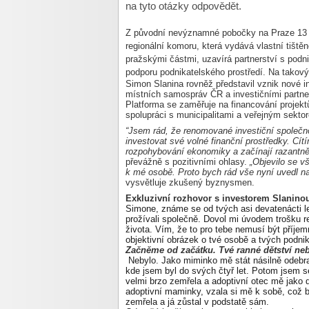
na tyto otázky odpovědět.
Z původní nevýznamné pobočky na Praze 13 vy
regionální komoru, která vydává vlastní tišt
pražskými částmi, uzavírá partnerství s podni
podporu podnikatelského prostředí. Na takový
Simon Slanina rovněž představil vznik nové 
místních samospráv ČR a investičními partn
Platforma se zaměřuje na financování projektů
spolupráci s municipalitami a veřejným sekto
“Jsem rád, že renomované investiční společno
investovat své volné finanční prostředky. Cí
rozpohybování ekonomiky a začínají razantně
převážně s pozitivními ohlasy.
„Objevilo se v
k mé osobě. Proto bych rád vše nyní uvedl n
vysvětluje zkušený byznysmen.
Exkluzivní rozhovor s investorem Slanin
Simone, známe se od tvých asi devatenácti l
prožívali společně. Dovol mi úvodem trošku r
života. Vím, že to pro tebe nemusí být příjemn
objektivní obrázek o tvé osobě a tvých podnik
Začněme od začátku. Tvé ranné dětství ne
Nebylo. Jako miminko mě stát násilně odebr
kde jsem byl do svých čtyř let. Potom jsem s
velmi brzo zemřela a adoptivní otec mě jako d
adoptivní maminky, vzala si mě k sobě, což by
zemřela a já zůstal v podstatě sám.