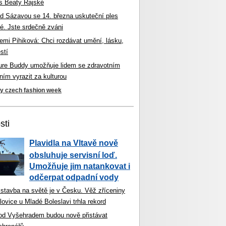
s Beaty Rajské
d Sázavou se 14. března uskuteční ples
é. Jste srdečně zváni
mi Pihiková: Chci rozdávat umění, lásku,
stí
ture Buddy umožňuje lidem se zdravotním
ím vyrazit za kulturou
ky czech fashion week
sti
Plavidla na Vltavě nově
obsluhuje servisní loď.
Umožňuje jim natankovat i
odčerpat odpadní vody
 stavba na světě je v Česku. Věž zříceniny
ovice u Mladé Boleslavi trhla rekord
od Vyšehradem budou nově přistávat