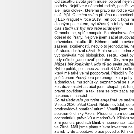
Od začátku života jsem musel bojovat nejen o 
potřeby. Nejdříve v náhradní rodině, později 
ale i jako člověk, kterému právo na rodiče vza
složitější. O celém svém příběhu a o pocitech
(TEDxPrague) v roce 2019. Ten pocit, když mi 
dlouhým potleskem, byl úžasný a tehdy mi do
Čas studií už byl pro tebe klidnější?
O mnoho ne, spíše naopak. Po absolvovaném 
odešel do Prahy. Nejprve jsem začal studovat 
právnickou fakultu UK. Během studií to ovšem
zázemí, zkušeností, nebylo to jednoduché, n
při studiu dokázal uživit. Stala se ale i jedna
vychovávala moji biologickou sestru, která b
tedy někdo ,,adoptoval“ podruhé. Díky nim jsem
Můžeš být konkrétní, kdo tě do světa polit
Byl to politik, poslanec za hnutí STAN a něk
který mě také velmi podporoval. Působil v 
jiné členem Podvýboru pro energetiku a já b
a domlouval mu schůzky, seznamoval se s „v
ze zdravotnictví a začal jsem chápat, jak fun
právní povědomí, a tak jsem se brzy začal spe
nakonec i financích….
Co následovalo po tvém angažmá ve sně
V roce 2020 přišel Covid. Nikdo nevěděl, co b
proticovidová opatření utlumí. Vsadil jsem na
soukromé kliniky Axon. Přesunul jsem se tam
obchodníků, právníků a markeťáků. Kliniku se
z ní jednu z předních klinik v neurorehabilit
ve Zlíně. Měli jsme plány získat investora n
za rok tvrdé a obětavé práce povedlo. Klinika