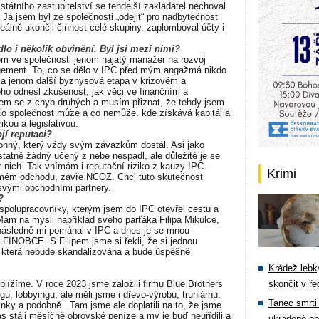
státního zastupitelství se tehdejší zakladatel nechoval
á jsem byl ze společnosti „odejit“ pro nadbytečnost
álně ukončil činnost celé skupiny, zaplomboval účty i
lo i několik obvinění. Byl jsi mezi nimi?
sem ve společnosti jenom najatý manažer na rozvoj
nagement. To, co se dělo v IPC před mým angažmá nikdo
yla jenom další byznysová etapa v krizovém a
ho odnesl zkušenost, jak věci ve finančním a
jsem se z chyb druhých a musím přiznat, že tehdy jsem
. Co společnost může a co nemůže, kde získává kapitál a
ikou a legislativou.
vojí reputaci?
onný, který vždy svým závazkům dostál. Asi jako
tatně žádný učený z nebe nespadl, ale důležité je se
nich. Tak vnímám i reputační riziko z kauzy IPC.
Krimi
o mém odchodu, zavře NCOZ. Chci tuto skutečnost
ed svými obchodními partnery.
l?
 spolupracovníky, kterým jsem do IPC otevřel cestu a
. Mám na mysli například svého parťáka Filipa Mikulce,
 následně mi pomáhal v IPC a dnes je se mnou
 FINOBCE. S Filipem jsme si řekli, že si jednou
u, která nebude skandalizována a bude úspěšně
Krádež lebky
lížíme. V roce 2023 jsme založili firmu Blue Brothers
skončit v ře
u, lobbyingu, ale měli jsme i dřevo-výrobu, truhlárnu.
Tanec smrti 
linky a podobně.
Tam jsme ale doplatili na to, že jsme
s stáli měsíčně obrovské peníze a my je buď neuřídili a
ukradené ob