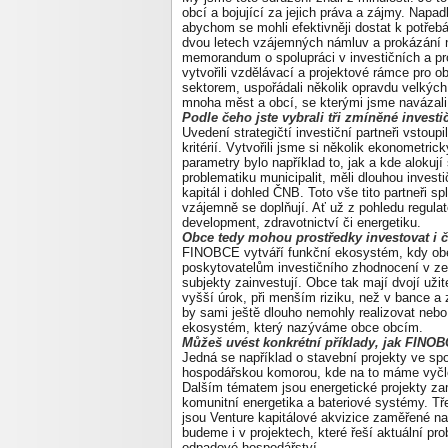
obcí a bojující za jejich práva a zájmy. Napa
abychom se mohli efektivněji dostat k potřeb
dvou letech vzájemných námluv a prokázání n
memorandum o spolupráci v investičních a pr
vytvořili vzdělávací a projektové rámce pro 
sektorem, uspořádali několik opravdu velkýc
mnoha měst a obcí, se kterými jsme navázali
Podle čeho jste vybrali tři zmíněné invest
Uvedení strategičtí investiční partneři vstou
kritérií. Vytvořili jsme si několik ekonometr
parametry bylo například to, jak a kde alokují
problematiku municipalit, měli dlouhou investič
kapitál i dohled ČNB. Toto vše tito partneři s
vzájemně se doplňují. Ať už z pohledu regul
development, zdravotnictví či energetiku.
Obce tedy mohou prostředky investovat i 
FINOBCE vytváří funkční ekosystém, kdy obec
poskytovatelům investičního zhodnocení v zemi
subjekty zainvestují. Obce tak mají dvojí uži
vyšší úrok, při menším riziku, než v bance a z
by sami ještě dlouho nemohly realizovat nebo
ekosystém, který nazýváme obce obcím.
Můžeš uvést konkrétní příklady, jak FIN
Jedná se například o stavební projekty ve spo
hospodářskou komorou, kde na to máme vyčle
Dalším tématem jsou energetické projekty za
komunitní energetika a bateriové systémy.
Tř
jsou
Venture kapitálové akvizice zaměřené na t
budeme i v projektech, které řeší aktuální pr
odpadové hospodářství.