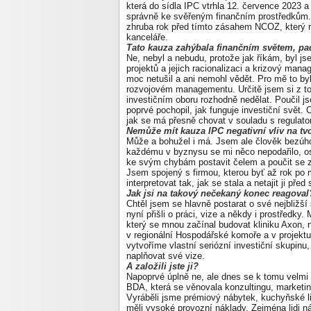
která do sídla IPC vtrhla 12. července 2023 a 
správně ke svěřeným finančním prostředkům. J
zhruba rok před tímto zásahem NCOZ, který re
kanceláře.
Tato kauza zahýbala finančním světem, pad
Ne, nebyl a nebudu, protože jak říkám, byl j
projektů a jejich racionalizaci a krizový ma
moc netušil a ani nemohl vědět. Pro mě to b
rozvojovém managementu. Určitě jsem si z to
investičním oboru rozhodně nedělat. Poučil 
poprvé pochopil, jak funguje investiční svět
jak se má přesně chovat v souladu s regulator
Nemůže mít kauza IPC negativní vliv na t
Může a bohužel i má. Jsem ale člověk bezúh
každému v byznysu se mi něco nepodařilo, os
ke svým chybám postavit čelem a poučit se z 
Jsem spojený s firmou, kterou byť až rok p
interpretovat tak, jak se stala a netajit ji př
Jak jsi na takový nečekaný konec reagova
Chtěl jsem se hlavně postarat o své nejbližší
nyní přišli o práci, vize a někdy i prostředky
který se mnou začínal budovat kliniku Axon,
v regionální Hospodářské komoře a v projektu
vytvoříme vlastní seriózní investiční skupin
naplňovat své vize.
A založili jste ji?
Napoprvé úplně ne, ale dnes se k tomu velmi b
BDA, která se věnovala konzultingu, marketing
Vyráběli jsme prémiový nábytek, kuchyňské 
měli vysoké provozní náklady. Zejména lidi ná