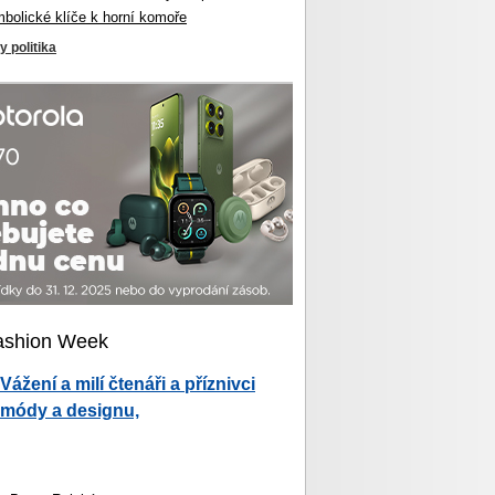
mbolické klíče k horní komoře
y politika
ashion Week
Vážení a milí čtenáři a příznivci
módy a designu,