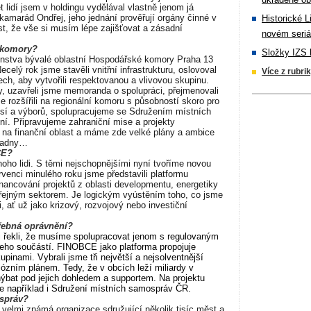
t lidí jsem v holdingu vydělával vlastně jenom já
 kamarád Ondřej, jeho jednání prověřují orgány činné v
Historické L
st, že vše si musím lépe zajišťovat a zásadní
novém seriá
ké komory?
Složky IZS 
nstva bývalé oblastní Hospodářské komory Praha 13
elý rok jsme stavěli vnitřní infrastrukturu, oslovoval
Více z rubri
ch, aby vytvořili respektovanou a vlivovou skupinu.
y, uzavřeli jsme memoranda o spolupráci, přejmenovali
rozšířili na regionální komoru s působností skoro pro
isí a výborů, spolupracujeme se Sdružením místních
í. Připravujeme zahraniční mise a projekty
na finanční oblast a máme zde velké plány a ambice
kladny…
BCE?
oho lidi. S těmi nejschopnějšími nyní tvoříme novou
rvenci minulého roku jsme představili platformu
ancování projektů z oblasti developmentu, energetiky
veřejným sektorem. Je logickým vyústěním toho, co jsme
, ať už jako krizový, rozvojový nebo investiční
třebná oprávnění?
i řekli, že musíme spolupracovat jenom s regulovaným
jeho součástí. FINOBCE jako platforma propojuje
upinami. Vybrali jsme tři největší a nejsolventnější
ciózním plánem. Tedy, že v obcích leží miliardy v
hýbat pod jejich dohledem a supportem. Na projektu
ale například i Sdružení místních samospráv ČR.
ospráv?
o velmi známá organizace sdružující několik tisíc měst a