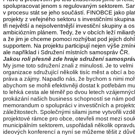
spolupracovat jenom s regulovaným sektorem. Sam
v procesu stát se jeho součástí. FINOBCE jako pla
projekty z veřejného sektoru s investičními skupina
tři největší a nejsolventnější investiční skupiny a os
ambiciózním plánem. Tedy, že v obcích leží miliardy
a že jim je chceme pomoci rozhýbat pod jejich do
supportem. Na projektu participují nejen výše zmín
ale například i Sdružení místních samospráv ČR.
Jakou roli přesně zde hraje sdružení samospr
My jsme toto sdružení znali z minulosti. Je to velm
organizace sdružující několik tisíc měst a obcí a boju
práva a zájmy. Napadlo nás, že bychom s nimi moh
abychom se mohli efektivněji dostat k potřebám m
to lehká cesta ale téměř po dvou letech vzájemný
prokázání našich business schopností se nám poda
memorandum o spolupráci v investičních a projekt
záležitostech. Společnými silami jsme vytvořili vzd
projektové rámce pro obce, otevřeli most mezi so
municipálním sektorem, uspořádali několik opravd
ideových konferencí a nyní se můžeme těšit z dů