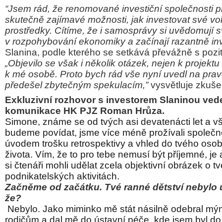
“Jsem rád, že renomované investiční společnosti p
skutečně zajímavé možnosti, jak investovat své vol
prostředky. Cítíme, že i samosprávy si uvědomují
v rozpohybování ekonomiky a začínají razantně inv
Slanina, podle kterého se setkává převážně s pozit
„Objevilo se však i několik otázek, nejen k projekt
k mé osobě. Proto bych rád vše nyní uvedl na prav
předešel zbytečným spekulacím,”
vysvětluje zkuš
Exkluzivní rozhovor s investorem Slaninou vede
komunikace HK PJZ Roman Hrůza.
Simone, známe se od tvých asi devatenácti let a vš
budeme povídat, jsme více méně prožívali společn
úvodem trošku retrospektivy a vhled do tvého osob
života. Vím, že to pro tebe nemusí být příjemné, je 
si čtenáři mohli udělat zcela objektivní obrázek o t
podnikatelských aktivitách.
Začněme od začátku. Tvé ranné dětství nebylo ú
že?
Nebylo. Jako miminko mě stát násilně odebral mý
rodičům a dal mě do ústavní péče, kde jsem byl do s