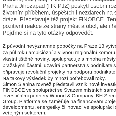
Praha Jihozápad (HK PJZ) poskytl osobní ro
životním příběhem, úspěších i nezdarech na 
dráze. Představuje též projekt FINOBCE. Ten
pozitivní reakce ze strany měst a obcí, ale i ř
Pojďme si na tyto otázky odpovědět.
Z původní nevýznamné pobočky na Praze 13 vytvo
za půl roku ambiciózní a vlivnou regionální komoru
vlastní tištěné noviny, spolupracuje s mnoha městy
pražskými částmi, uzavírá partnerství s podnikate
připravuje revoluční projekty na podporu podnikate
Na takový výsledek by mnozí potřebovali roky.
Simon Slanina rovněž představil vznik nové investi
FINOBCE ve spolupráci se Svazem místních sam
investičními partnery Woood & Company, BH Securi
Group. Platforma se zaměřuje na financování projek
developmentu, energetiky či inovací ve spolupráci 
veřejným sektorem.