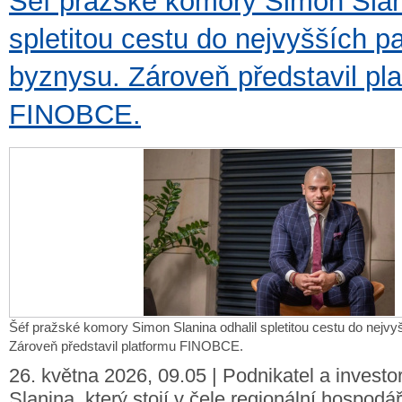
Šéf pražské komory Simon Slani
spletitou cestu do nejvyšších pa
byznysu. Zároveň představil pl
FINOBCE.
Šéf pražské komory Simon Slanina odhalil spletitou cestu do nejvy
Zároveň představil platformu FINOBCE.
26. května 2026, 09.05 | Podnikatel a invest
Slanina, který stojí v čele regionální hospod