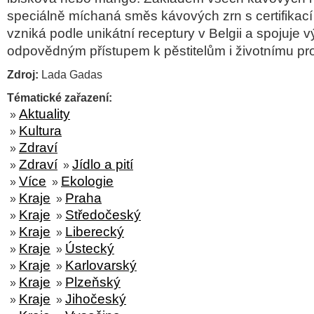
speci
áln
ě m
íchaná sm
ěs k
ávových zrn s certifikací
vzniká podle unikátní receptury v Belgii a spojuje 
odpovědn
ým p
ř
ístupem k p
ěstitelům i životn
ímu pr
Zdroj:
Lada Gadas
Tématické zařazení:
Aktuality
»
Kultura
»
Zdraví
»
Zdraví
Jídlo a pití
»
»
Více
Ekologie
»
»
Kraje
Praha
»
»
Kraje
Středočeský
»
»
Kraje
Liberecký
»
»
Kraje
Ústecký
»
»
Kraje
Karlovarský
»
»
Kraje
Plzeňský
»
»
Kraje
Jihočeský
»
»