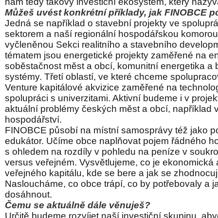
nám tedy takový investiční ekosystém, který naz
Můžeš uvést konkrétní příklady, jak FINOBCE 
Jedná se například o stavební projekty ve spolupr
sektorem a naší regionální hospodářskou komorou
vyčleněnou Sekci realitního a stavebního develop
tématem jsou energetické projekty zaměřené na e
soběstačnost měst a obcí, komunitní energetika a 
systémy.
Třetí oblastí, ve které chceme spolupraco
Venture kapitálové akvizice zaměřené na technolog
spolupráci s univerzitami. Aktivní budeme i v projek
aktuální problémy českých měst a obcí, například
hospodářství.
FINOBCE působí na místní samosprávy též jako po
edukátor. Učíme obce naplňovat pojem řádného h
s ohledem na rozdíly v pohledu na peníze v souk
versus veřejném. Vysvětlujeme, co je ekonomická
veřejného kapitálu, kde se bere a jak se zhodnocuj
Nasloucháme, co obce trápí, co by potřebovaly a j
dosáhnout.
Čemu se aktuálně dále věnuješ?
Určitě budeme rozvíjet naší investiční skupinu, ab