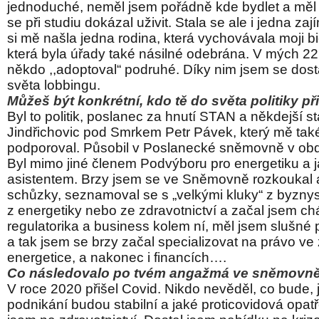
jednoduché, neměl jsem pořádně kde bydlet a měl 
se při studiu dokázal uživit. Stala se ale i jedna zaj
si mě našla jedna rodina, která vychovávala moji bi
která byla úřady také násilné odebrána. V mých 22
někdo ,,adoptoval“ podruhé. Díky nim jsem se dostal
světa lobbingu.
Můžeš být konkrétní, kdo tě do světa politiky p
Byl to politik, poslanec za hnutí STAN a někdejší s
Jindřichovic pod Smrkem Petr Pávek, který mě tak
podporoval. Působil v Poslanecké sněmovně v ob
Byl mimo jiné členem Podvýboru pro energetiku a j
asistentem. Brzy jsem se ve Sněmovně rozkoukal
schůzky, seznamoval se s „velkými kluky“ z byzny
z energetiky nebo ze zdravotnictví a začal jsem chá
regulatorika a business kolem ní, měl jsem slušné
a tak jsem se brzy začal specializovat na právo ve 
energetice, a nakonec i financích….
Co následovalo po tvém angažmá ve sněmovn
V roce 2020 přišel Covid. Nikdo nevěděl, co bude, 
podnikání budou stabilní a jaké proticovidová opatř