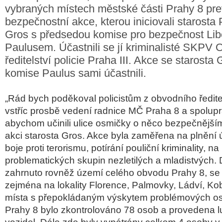
vybraných místech městské části Prahy 8 pre
bezpečnostní akce, kterou iniciovali starosta
Gros s předsedou komise pro bezpečnost Li
Paulusem. Účastnili se jí kriminalisté SKPV
ředitelství policie Praha III. Akce se starost
komise Paulus sami účastnili.
„Rád bych poděkoval policistům z obvodního ředitels
vstříc prosbě vedení radnice MČ Praha 8 a spolupr
abychom učinili ulice osmičky o něco bezpečnější
akci starosta Gros. Akce byla zaměřena na plnění
boje proti terorismu, potírání pouliční kriminality, n
problematických skupin nezletilých a mladistvých. 
zahrnuto rovněž území celého obvodu Prahy 8, s
zejména na lokality Florence, Palmovky, Ládví, Kob
místa s přepokládaným výskytem problémových o
Prahy 8 bylo zkontrolováno 78 osob a provedena l