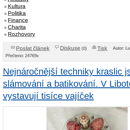
Kultura
»
Politika
»
Finance
»
Charita
»
Rozhovory
»
Diskuse
Poslat článek
Tisk
Autor: L
(0)
Přečteno: 24769x
Nejnáročnější techniky kraslic j
slámování a batikování. V Libot
vystavují tisíce vajíček