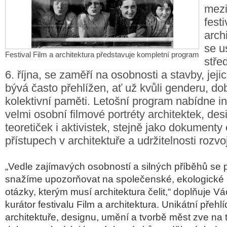
mezi
fest
arch
se u
Festival Film a architektura představuje kompletní program
stře
6. října, se zaměří na osobnosti a stavby, jej
bývá často přehlížen, ať už kvůli genderu, d
kolektivní paměti. Letošní program nabídne in
velmi osobní filmové portréty architektek, des
teoretiček i aktivistek, stejně jako dokumenty 
přístupech v architektuře a udržitelnosti rozvo
„Vedle zaj
ímavých osobností a silných p
ř
íb
ěhů se 
snaž
íme upozor
ňovat na společensk
é, ekologické 
otázky, kterým musí architektura
čelit,“ doplňuje V
á
kurátor festivalu Film a architektura. Unikátní p
řehl
í
architektuře, designu, uměn
í a tvorb
ě měst zve na t