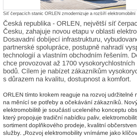
Síť čerpacích stanic ORLEN zmodernizuje a rozšíří elektromobilní i
Česká republika - ORLEN, největší síť čerpac
Česku, zahajuje novou etapu v oblasti elektro
Dosavadní dobíjecí infrastrukturu, vybudova
partnerské spolupráce, postupně nahradí vysp
technologií a vlastním obchodním řešením. D
chce provozovat až 1700 vysokorychlostních 
bodů. Cílem je nabízet zákazníkům vysokoryc
s důrazem na kvalitu, dostupnost a komfort.
ORLEN tímto krokem reaguje na rozvoj udržitelné m
na měnící se potřeby a očekávání zákazníků. Nový
elektromobilitě je součástí uceleného konceptu ob
který propojuje tradiční nabídku paliv, elektromobilit
sortiment doplňkového prodeje, kvalitní občerstvení 
služby. „Rozvoj elektromobility vnímáme jako klíčo