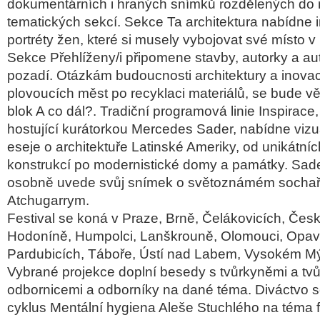
dokumentárních i hraných snímk
ů rozdělen
ých do 
tematick
ých sekcí. Sekce Ta architektura nabídne i
portréty
žen, kter
é si musely vybojovat své místo v
Sekce Přehl
í
ženy/i připomene stavby, autorky a aut
pozad
í. Otázkám budoucnosti architektury a inova
plovoucích m
ěst po recyklaci materi
ál
ů, se bude v
blok A co dál?. Tradi
čn
í programová linie Inspirace,
hostující kurátorkou Mercedes
Sader
, nabídne vizu
eseje o architektu
ře Latinsk
é Ameriky, od unikátníc
konstrukcí po modernistické domy a památky.
Sad
osobn
ě uvede svůj sn
ímek o sv
ětozn
ámém socha
Atchugarrym
.
Festival se kon
á v Praze, Brn
ě, Čel
ákovicích,
Čes
Hodonín
ě, Humpolci, Lanškrouně, Olomouci, Opav
Pardubic
ích, Tábo
ře,
Ústí nad Labem, Vysokém M
Vybran
é projekce doplní besedy s tv
ůrkyněmi a tvů
odbornicemi a odborn
íky na dané téma. Diváctvo 
cyklus Ment
ální hygiena Ale
še Stuchl
ého na téma 