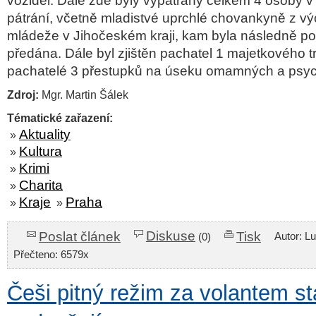
vozidel. Dále zde byly vypátrány celkem 4 osoby v
pátrání, včetně mladistvé uprchlé chovankyně z v
mládeže v Jihočeském kraji, kam byla následně pol
předána. Dále byl zjištěn pachatel 1 majetkového t
pachatelé 3 přestupků na úseku omamných a psyc
Zdroj:
Mgr. Martin Šálek
Tématické zařazení:
Aktuality
»
Kultura
»
Krimi
»
Charita
»
Kraje
Praha
»
»
Diskuse
Poslat článek
Tisk
Autor: L
(0)
Přečteno: 6579x
Češi pitný režim za volantem st