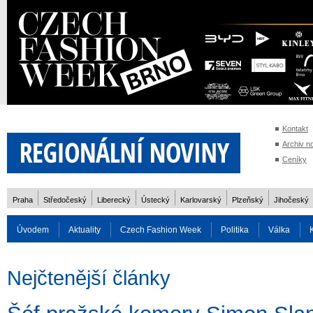
Kontakt
Archiv n
Ceníky
Praha
Středočeský
Liberecký
Ústecký
Karlovarský
Plzeňský
Jihočeský
Úvodem
Aktuality
Czech Fashion Week
Politika
Válka
Auto
Doprava
Zvířata
ZOH Soči 2014
Reality
Cestován
Nejčtenější články
Rozhovory