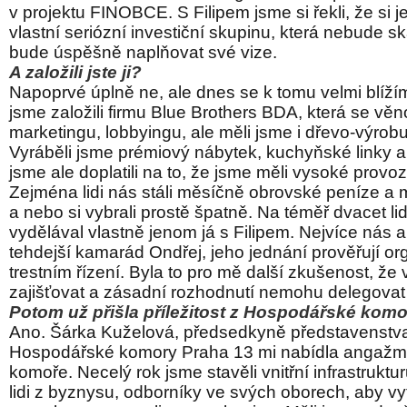
v projektu FINOBCE. S Filipem jsme si řekli, že si 
vlastní seriózní investiční skupinu, která nebude 
bude úspěšně naplňovat své vize.
A založili jste ji?
Napoprvé úplně ne, ale dnes se k tomu velmi blíží
jsme založili firmu Blue Brothers BDA, která se věn
marketingu, lobbyingu, ale měli jsme i dřevo-výrobu
Vyráběli jsme prémiový nábytek, kuchyňské linky 
jsme ale doplatili na to, že jsme měli vysoké provo
Zejména lidi nás stáli měsíčně obrovské peníze a m
a nebo si vybrali prostě špatně. Na téměř dvacet li
vydělával vlastně jenom já s Filipem. Nejvíce nás a
tehdejší kamarád Ondřej, jeho jednání prověřují or
trestním řízení. Byla to pro mě další zkušenost, že
zajišťovat a zásadní rozhodnutí nemohu delegovat 
Potom už přišla příležitost z Hospodářské ko
Ano. Šárka Kuželová, předsedkyně představenstva
Hospodářské komory Praha 13 mi nabídla angažmá
komoře. Necelý rok jsme stavěli vnitřní infrastruktu
lidi z byznysu, odborníky ve svých oborech, aby vyt