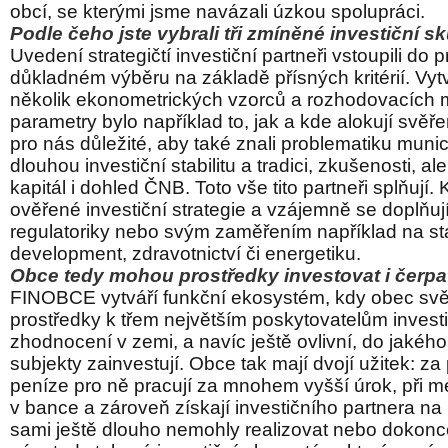
obcí, se kterými jsme navázali úzkou spolupráci.
Podle čeho jste vybrali tři zmíněné investiční s
Uvedení strategičtí investiční partneři vstoupili do 
důkladném výběru na základě přísných kritérií. Vytvo
několik ekonometrických vzorců a rozhodovacích m
parametry bylo například to, jak a kde alokují svěře
pro nás důležité, aby také znali problematiku munici
dlouhou investiční stabilitu a tradici, zkušenosti, al
kapitál i dohled ČNB. Toto vše tito partneři splňují
ověřené investiční strategie a vzájemně se doplňuj
regulatoriky nebo svým zaměřením například na s
development, zdravotnictví či energetiku.
Obce tedy mohou prostředky investovat i čerp
FINOBCE vytváří funkční ekosystém, kdy obec svě
prostředky k třem největším poskytovatelům invest
zhodnocení v zemi, a navíc ještě ovlivní, do jakého 
subjekty zainvestují. Obce tak mají dvojí užitek: za 
peníze pro ně pracují za mnohem vyšší úrok, při m
v bance a zároveň získají investičního partnera na 
sami ještě dlouho nemohly realizovat nebo dokonc