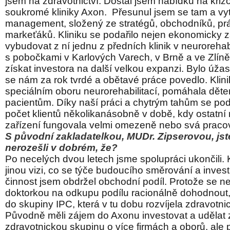
jsem na zdravotnictví. Dostal jsem nabídku na kriz
soukromé kliniky Axon. Přesunul jsem se tam a vytv
management, složený ze stratégů, obchodníků, pr
markeťáků. Kliniku se podařilo nejen ekonomicky za
vybudovat z ní jednu z předních klinik v neurorehab
s pobočkami v Karlových Varech, v Brně a ve Zlíně
získat investora na další velkou expanzi. Bylo úža
se nám za rok tvrdé a obětavé práce povedlo. Klini
speciálním oboru neurorehabilitací, pomáhala dět
pacientům. Díky naší práci a chytrým tahům se poda
počet klientů několikanásobně v době, kdy ostatní r
zařízení fungovala velmi omezeně nebo svá pracov
S původní zakladatelkou, MUDr. Zipserovou, jst
nerozešli v dobrém, že?
Po necelých dvou letech jsme spolupráci ukončili.
jinou vizi, co se týče budoucího směrování a invest
činnost jsem obdržel obchodní podíl. Protože se ne
doktorkou na odkupu podílu racionálně dohodnout,
do skupiny IPC, která v tu dobu rozvíjela zdravotnic
Původně měli zájem do Axonu investovat a udělat z
zdravotnickou skupinu o více firmách a oborů, ale 