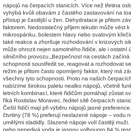
nápoj
ů na čerpac
ích stanicích. Více ne
ž třetina os
vyhýbá kv
ůli obav
ám z
čast
ého zastavování na to
p
ř
ístup je
častějš
í u
žen. Dehydratace je přitom z
á
faktorem. Nedostate
čn
ý p
ř
íjem tekutin m
ůže v
ést k
mikrosp
ánku
, bolestem hlavy nebo svalovým k
řeč
také reakce a zhor
šuje rozhodov
ání v krizových si
může ohrozit nejen samotn
ého
řidiče, ale i ostatn
í 
silni
čn
ího provozu.
„Bezpe
čnost na cest
ách za
č
íná
schopnosti soust
ředit se, reagovat a rozhodovat se
re
žim je přitom často opom
íjený faktor, který má zá
v
šechny tyto schopnosti. Proto na našich čerpac
íc
nabízíme
širokou paletu nealko n
ápoj
ů, včetně fun
letn
ích kombinací, které
řidičům pom
áhají z
ůstat s
ř
íká Rostislav Moravec,
ředitel s
ít
ě čerpac
ích stan
Češt
í
řidiči maj
í p
ři v
ýb
ěru n
ápoj
ů jasn
é preference
čtvrtiny (78 %) preferuj
í neslazené nápoje
– vodu n
um
ěl
ými sladidly. Slazené nápoje volí
častěji muži.
nebo neperlivá voda je jasnou
volboupro
84 % res