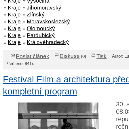
Kraje
Vysočina
»
»
Kraje
Jihomoravský
»
»
Kraje
Zlínský
»
»
Kraje
Moravskoslezský
»
»
Kraje
Olomoucký
»
»
Kraje
Pardubický
»
»
Kraje
Královéhradecký
»
»
Diskuse
Poslat článek
Tisk
Autor: L
(0)
Přečteno: 941x
Festival Film a architektura pře
kompletní program
30. 
08.0
repu
ročn