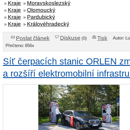
Kraje
Moravskoslezský
»
»
Kraje
Olomoucký
»
»
Kraje
Pardubický
»
»
Kraje
Královéhradecký
»
»
Diskuse
Poslat článek
Tisk
Autor: L
(0)
Přečteno: 856x
Síť čerpacích stanic ORLEN zm
a rozšíří elektromobilní infrastr