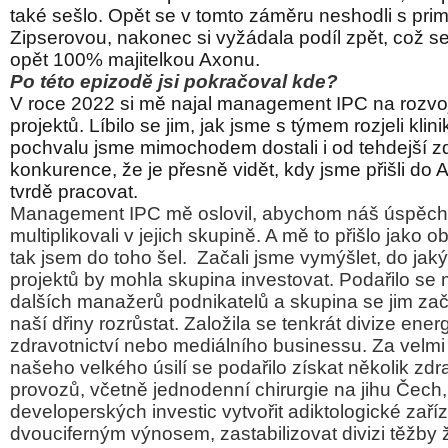
také sešlo. Opět se v tomto záměru neshodli s pri
Zipserovou, nakonec si vyžádala podíl zpět, což se 
opět 100% majitelkou Axonu.
Po této epizodě jsi pokračoval kde?
V roce 2022 si mě najal management IPC na rozvoj
projektů. Líbilo se jim, jak jsme s týmem rozjeli kli
pochvalu jsme mimochodem dostali i od tehdejší z
konkurence, že je přesně vidět, kdy jsme přišli do 
tvrdě pracovat.
Management IPC mě oslovil, abychom náš úspěch
multiplikovali v jejich skupině. A mě to přišlo jako ob
tak jsem do toho šel.
Začali jsme vymýšlet, do jak
projektů by mohla skupina investovat. Podařilo se 
dalších manažerů podnikatelů a skupina se jim za
naší dřiny rozrůstat. Založila se tenkrát divize energ
zdravotnictví nebo mediálního businessu. Za velm
našeho velkého úsilí se podařilo získat několik zd
provozů, včetně jednodenní chirurgie na jihu Čec
developerských investic vytvořit adiktologické zař
dvouciferným výnosem, zastabilizovat divizi těžby 