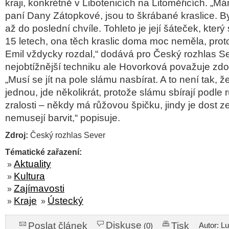
kraji, konkrétně v Libotenicích na Litoměřicích. „M
paní Dany Zátopkové, jsou to škrábané kraslice. B
až do poslední chvíle. Tohleto je její šáteček, kter
15 letech, ona těch kraslic doma moc neměla, proto
Emil vždycky rozdal,“ dodává pro Český rozhlas S
nejobtížnější techniku ale Hovorková považuje zd
„Musí se jít na pole slámu nasbírat. A to není tak, 
jednou, jde několikrát, protože slámu sbírají podle
zralosti – někdy má růžovou špičku, jindy je dost ze
nemusejí barvit,“ popisuje.
Zdroj:
Český rozhlas Sever
Tématické zařazení:
Aktuality
»
Kultura
»
Zajímavosti
»
Kraje
Ústecký
»
»
Diskuse
Poslat článek
Tisk
Autor: L
(0)