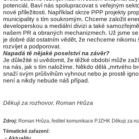
potenciál, Baví nás spolupracovat s veřejným sekt
nové příležitosti. Například skrze PPP projekty pro
municipality s tím soukromým. Chceme založit ener
developerskou a mediální divizi a také samozřejm
našem PR a obraných mechanizmech. Už jsme se d
je dobré dát ostatním vědět, že nechceme nikomu 
rozvíjet a podporovat.
Napadá tě nějaké poselství na závěr?
Je důležité si uvědomit, že těžké období může zažít
na nás, jak s tím naložíme. Někdo dělá „mrtvého b
snaží svým průšvihům vyhnout nebo je prostě igno
není a nikdy nebude náš případ.
Děkuji za rozhovor, Roman Hrůza
Zdroj:
Roman Hrůza, ředitel komunikace PJZHK Děkuji za r
Tématické zařazení:
Aktuality
»