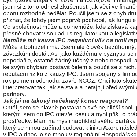
jsem si z toho odnesl zkušenost, jak věci ve finanč
oboru rozhodně nedělat. Poučil jsem se z chyb d
přiznat, že tehdy jsem poprvé pochopil, jak funguje 
Co společnost může a co nemůže, kde získává kapi
přesně chovat v souladu s regulatorikou a legislati
Nemůže mít kauza IPC negativní vliv na tvojí 
Může a bohužel i má. Jsem ale člověk bezúhonný,
závazkům dostál. Asi jako každému v byznysu se 
nepodařilo, ostatně žádný učený z nebe nespadl, al
ke svým chybám postavit čelem a poučit se z nich.
reputační riziko z kauzy IPC. Jsem spojený s firmou
rok po mém odchodu, zavře NCOZ. Chci tuto skut
interpretovat tak, jak se stala a netajit ji před svým
partnery.
Jak jsi na takový nečekaný konec reagoval?
Chtěl jsem se hlavně postarat o své nejbližší spol
kterým jsem do IPC otevřel cestu a nyní přišli o prác
prostředky. Mám na mysli například svého parťáka 
který se mnou začínal budovat kliniku Axon, násl
v IPC a dnes je se mnou v regionální Hospodářsk