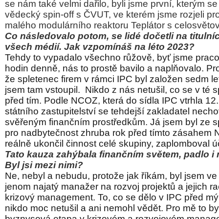
se nám také velmi dařilo, byli jsme první, kterým s
vědecký spin-off s ČVUT, ve kterém jsme rozjeli pro
malého modulárního reaktoru Teplátor s celosvěto
Co následovalo potom, se lidé dočetli na tituln
všech médií. Jak vzpomínáš na léto 2023?
Tehdy to vypadalo všechno růžově, byť jsme pracov
hodin denně, nás to prostě bavilo a naplňovalo. Pr
že spletenec firem v rámci IPC byl založen sedm le
jsem tam vstoupil.
Nikdo z nás netušil, co se v té 
před tím. Podle NCOZ, která do sídla IPC vtrhla 1
státního zastupitelství se tehdejší zakladatel nech
svěřeným finančním prostředkům. Já jsem byl ze spo
pro nadbytečnost zhruba rok před tímto zásahem 
reálně ukončil činnost celé skupiny, zaplomboval úč
Tato kauza zahýbala finančním světem, padlo i 
Byl jsi mezi nimi?
Ne, nebyl a nebudu, protože jak říkám, byl jsem ve
jenom najatý manažer na rozvoj projektů a jejich ra
krizový management. To, co se dělo v IPC před 
nikdo moc netušil a ani nemohl vědět. Pro mě to by
byznysová etapa v krizovém a rozvojovém manage