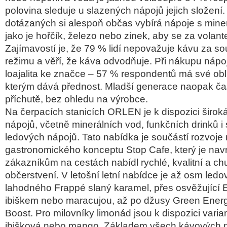
polovina sleduje u slazen
ých nápoj
ů jejich složen
í
dotázaných si alespo
ň občas vyb
írá nápoje s mine
jako je ho
řč
ík,
železo nebo zinek, aby se za volan
Zaj
ímavostí je,
že 79 % lid
í nepova
žuje k
ávu za so
re
žimu a věř
í,
že k
áva odvod
ňuje. Při n
ákupu nápo
loajalita ke značce
– 57 % respondent
ů m
á své ob
kter
ým dává p
řednost. Mladš
í generace naopak
ča
p
ř
íchut
ě, bez ohledu na v
ýrobce.
Na
čerpac
ích stanicích ORLEN je k dispozici
širok
nápoj
ů, včetně miner
álních vod, funk
čn
ích drink
ů i
ledových nápoj
ů. Tato nab
ídka je sou
č
ástí rozvoj
gastronomického konceptu Stop Cafe, který je nav
z
ákazník
ům na cest
ách nabídl rychlé, kvalitní a ch
ob
čerstven
í. V leto
šn
í letní nabídce je a
ž osm ledo
lahodn
ého Frappé slaný karamel, p
řes osvěžuj
ící
ibi
škem nebo maracujou, až po džusy Green Ener
Boost. Pro milovn
íky limonád jsou k dispozici varia
ibi
škov
á nebo mango. Základem v
šech k
ávových 