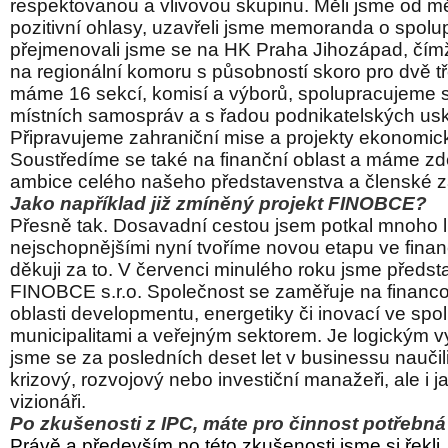
respektovanou a vlivovou skupinu. Měli jsme od m
pozitivní ohlasy, uzavřeli jsme memoranda o spolup
přejmenovali jsme se na HK Praha Jihozápad, čímž 
na regionální komoru s působností skoro pro dvě t
máme 16 sekcí, komisí a výborů, spolupracujeme
místních samospráv a s řadou podnikatelských us
Připravujeme zahraniční mise a projekty ekonomic
Soustředíme se také na finanční oblast a máme zd
ambice celého našeho představenstva a členské
Jako například již zmíněný projekt FINOBCE?
Přesně tak. Dosavadní cestou jsem potkal mnoho li
nejschopnějšími nyní tvoříme novou etapu ve fina
děkuji za to. V červenci minulého roku jsme předsta
FINOBCE s.r.o. Společnost se zaměřuje na financo
oblasti developmentu, energetiky či inovací ve spol
municipalitami a veřejným sektorem. Je logickým v
jsme se za posledních deset let v businessu naučili
krizový, rozvojový nebo investiční manažeři, ale i ja
vizionáři.
Po zkušenosti z IPC, máte pro činnost potřebn
Právě a především po této zkušenosti jsme si řekl