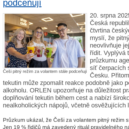
podceňují
20. srpna 2025
Česká republi
čtvrtina českýc
myslí, že pitn
neovlivňuje je
řídit. Vyplývá 
průzkumu agen
síť čerpacích
Češi pitný režim za volantem stále podceňují
Česku. Přitom
tekutin může zpomalit reakce podobně jako po
alkoholu. ORLEN upozorňuje na důležitost p
doplňování tekutin během cest a nabízí širok
nealkoholických nápojů, včetně osvěžujících l
Pr
ůzkum uk
ázal,
že Češi za volantem pitn
ý re
žim s
Jen 19 %
řidičů m
á zavedený rituál pravidelného 