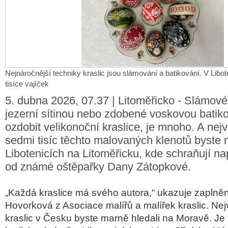
Nejnáročnější techniky kraslic jsou slámování a batikování. V Libot
tisíce vajíček
5. dubna 2026, 07.37 | Litoměřicko - Slámové
jezerní sítinou nebo zdobené voskovou batik
ozdobit velikonoční kraslice, je mnoho. A nejv
sedmi tisíc těchto malovaných klenotů byste n
Libotenicích na Litoměřicku, kde schraňují nap
od známé oštěpařky Dany Zátopkové.
„Každá kraslice má svého autora,“ ukazuje zaplně
Hovorková z Asociace malířů a malířek kraslic. Nej
kraslic v Česku byste marně hledali na Moravě. Je