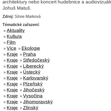
architektury nebo koncert hudebnice a audiovizuál
Johuš
Matuš.
Zdroj:
Silvie Marková
Tématické zařazení:
Aktuality
»
Kultura
»
Film
»
Více
Ekologie
»
»
Kraje
Praha
»
»
Kraje
Středočeský
»
»
Kraje
Liberecký
»
»
Kraje
Ústecký
»
»
Kraje
Karlovarský
»
»
Kraje
Plzeňský
»
»
Kraje
Jihočeský
»
»
Kraje
Vysočina
»
»
Kraje
Jihomoravský
»
»
Kraje
Zlínský
»
»