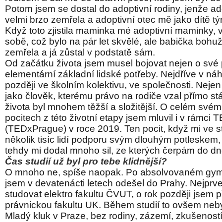
Potom jsem se dostal do adoptivní rodiny, jenže a
velmi brzo zemřela a adoptivní otec mě jako dítě týr
Když toto zjistila maminka mé adoptivní maminky, v
sobě, což bylo na pár let skvělé, ale babička bohuž
zemřela a já zůstal v podstatě sám.
Od začátku života jsem musel bojovat nejen o své p
elementární základní lidské potřeby. Nejdříve v náh
později ve školním kolektivu, ve společnosti. Nejen
jako člověk, kterému právo na rodiče vzal přímo stát
života byl mnohem těžší a složitější. O celém svém
pocitech z této životní etapy jsem mluvil i v rámci 
(TEDxPrague) v roce 2019. Ten pocit, když mi ve st
několik tisíc lidí podporu svým dlouhým potleskem,
tehdy mi dodal mnoho sil, ze kterých čerpám do dn
Čas studií už byl pro tebe klidnější?
O mnoho ne, spíše naopak. Po absolvovaném gym
jsem v devatenácti letech odešel do Prahy. Nejprv
studovat elektro fakultu ČVUT, o rok později jsem p
právnickou fakultu UK. Během studií to ovšem neby
Mladý kluk v Praze, bez rodiny, zázemí, zkušeností