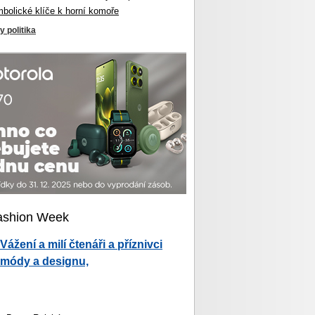
mbolické klíče k horní komoře
y politika
ashion Week
Vážení a milí čtenáři a příznivci
módy a designu,