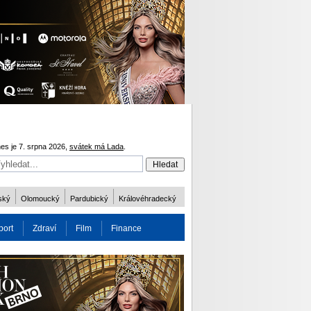
es je 7. srpna 2026,
svátek má Lada
.
ský
Olomoucký
Pardubický
Královéhradecký
port
Zdraví
Film
Finance
obnost
Více
ODM 2016