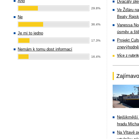
Ano
Dvacátý ple
29.8%
Ve Žďáru na
Beaty Rajsk
Ne
36.4%
Vanessa Noe
úsměv a ště
Je mi to jedno
Projekt Cul
17.3%
znevýhodněn
Nemám k tomu dost informací
Více z rubri
16.4%
Zajímavo
Nejšikmější
hradu Michal
Na Vltavě p