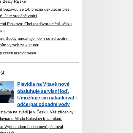
s Beaty Rajské
d Sázavou se 14. března uskuteční ples
é. Jste srdečně zváni
mi Pihiková: Chci rozdávat umění, lásku,
stí
ture Buddy umožňuje lidem se zdravotním
ím vyrazit za kulturou
ky czech fashion week
sti
Plavidla na Vltavě nově
obsluhuje servisní loď.
Umožňuje jim natankovat i
odčerpat odpadní vody
 stavba na světě je v Česku. Věž zříceniny
ovice u Mladé Boleslavi trhla rekord
od Vyšehradem budou nově přistávat