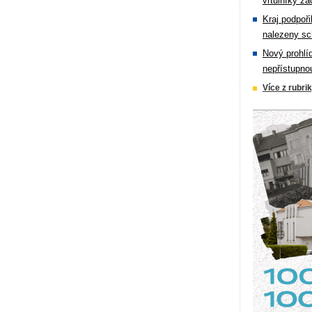
vrtulníky zá
Kraj podpoři
nalezeny sc
Nový prohlí
nepřístupno
Více z rubri