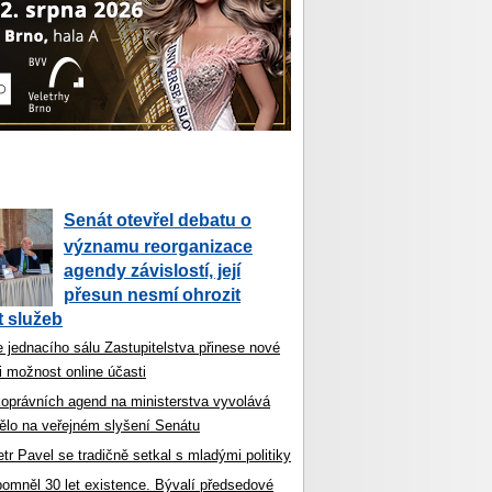
Senát otevřel debatu o
významu reorganizace
agendy závislostí, její
přesun nesmí ohrozit
 služeb
 jednacího sálu Zastupitelstva přinese nové
i možnost online účasti
koprávních agend na ministerstva vyvolává
ělo na veřejném slyšení Senátu
tr Pavel se tradičně setkal s mladými politiky
ipomněl 30 let existence. Bývalí předsedové