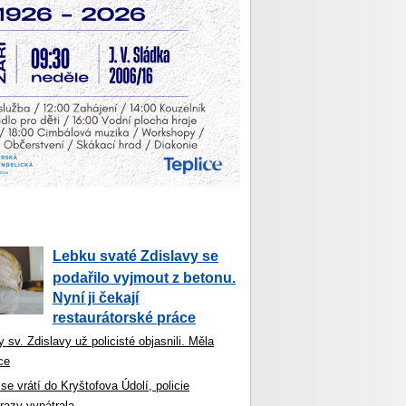
Lebku svaté Zdislavy se
podařilo vyjmout z betonu.
Nyní ji čekají
restaurátorské práce
 sv. Zdislavy už policisté objasnili. Měla
ce
se vrátí do Kryštofova Údolí, policie
razy vypátrala