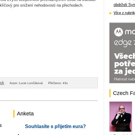
obdrželi Sy
je klíčový pro snížení nehodovosti na přechodech.
Více z rubrik
isk
Autor: Lucie Lončáková
Přečteno: 43x
Czech F
Anketa
a
Souhlasíte s přijetím eura?