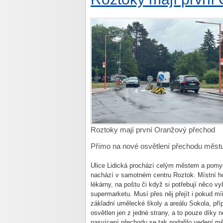
Roztoky mají první Oranžový přechod
Přímo na nové osvětlení přechodu měst
Ulice Lidická prochází celým městem a pomys
nachází v samotném centru Roztok. Místní ho 
lékárny, na poštu či když si potřebují něco v
supermarketu. Musí přes něj přejít i pokud m
základní umělecké školy a areálu Sokola, pří
osvětlen jen z jedné strany, a to pouze díky 
nasvícení přechodu se tak podařilo vedení m