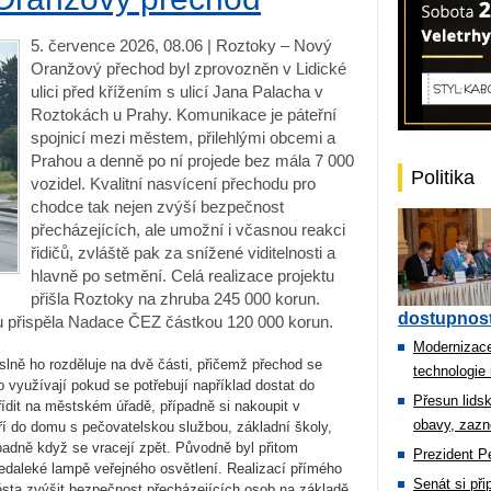
5. července 2026, 08.06 | Roztoky – Nový
Oranžový přechod byl zprovozněn v Lidické
ulici před křížením s ulicí Jana Palacha v
Roztokách u Prahy. Komunikace je páteřní
spojnicí mezi městem, přilehlými obcemi a
Prahou a denně po ní projede bez mála 7 000
Politika
vozidel. Kvalitní nasvícení přechodu pro
chodce tak nejen zvýší bezpečnost
přecházejících, ale umožní i včasnou reakci
řidičů, zvláště pak za snížené viditelnosti a
hlavně po setmění. Celá realizace projektu
přišla Roztoky na zhruba 245 000 korun.
dostupnost
u přispěla Nadace ČEZ částkou 120 000 korun.
Modernizace
lně ho rozděluje na dvě části, přičemž přechod se
technologie 
využívají pokud se potřebují například dostat do
Přesun lids
yřídit na městském úřadě, případně si nakoupit v
obavy, zazn
íří do domu s pečovatelskou službou, základní školy,
padně když se vracejí zpět. Původně byl přitom
Prezident Pe
nedaleké lampě veřejného osvětlení.
Realizací přímého
Senát si př
ěsta zvýšit bezpečnost přecházejících osob na základě