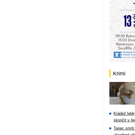
Krimi
Krádež lebky
skončit v ře
Tanec smrti 
ukradené ob