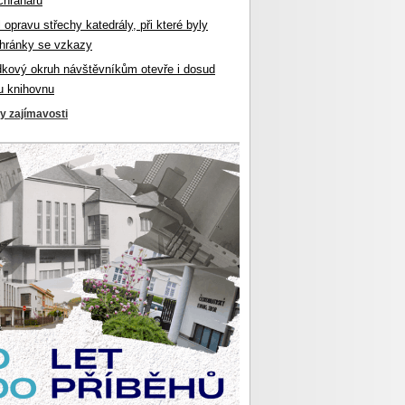
chranářů
l opravu střechy katedrály, při které byly
hránky se vzkazy
dkový okruh návštěvníkům otevře i dosud
u knihovnu
ky zajímavosti