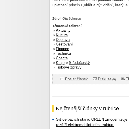
uplatnění principu „vidět a být viděn“, který 
Zdroj:
Ota Schnepp
Tématické zařazení:
Aktuality
»
Kultura
»
Doprava
»
Cestování
»
Finance
»
Technika
»
Charita
»
Kraje
Středočeský
»
»
Tiskové zprávy
»
Poslat článek
Diskuse
T
(0)
Nejčtenější články v rubrice
Síť čerpacích stanic ORLEN zmodernizuje 
rozšíří elektromobilní infrastrukturu