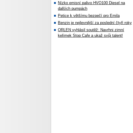
Nízko emisní palivo HVO100 Diesel na
dalších pumpách
Petice k většímu bezpečí pro Emila
Benzin je nejlevnější za poslední čtyři roky
ORLEN vyhlásil soutěž: Navrhni zimní
kelímek Stop Cafe a ukaž svůj talent!