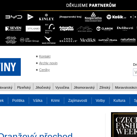
Kontakt
Archiv novin
Dn
Ceníky
lovarský
Plzeňský
Jihočeský
Vysočina
Jihomoravský
Zlínský
Moravskoslez
ek
Politika
Válka
Krimi
Zajímavosti
Volby
Kultura
S
2014
Reality
Cestování
Volby 2013
Technika
Charita
Os
 Oranžový přechod