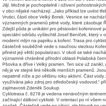
Jiljí. Možné je pochopitelně i oživení pohostinskýc
v obci nějaké nacházejí. „Jako příklad lze uvést tř
Vrutici, částí obce Velký Borek. Vesnice se nachází
významných pramenů pitné vody, které zásobuje Ř
Zdejší půda je unikátní pro pěstování kořeninové pap
speciální odrůdu vyšlechtil Josef Beníček, který v o
moderní mlýn na papriku a koření. Trasa pro cyklist
částečně souběžně vede s naučnou stezkou Koře
přinést její větší popularizaci. V okolí se také nach
významné chráněné přírodní oblasti Polabská čern
Pšovka a dříve i Velký pramen. Ten sice už zanikl,
něj je ve stejné linii několik menších pramenů. Js
nepatrně níže a po většinu roku aktivní. Část vody z
využívána jako zdroj pro středočeský vodovod,“ při
zajímavosti Zdeněk Soukup.
Cyklotrasa č. 8278 je vedena nenáročným terénem,
začínající dálkoví cyklisté. V orientaci po ní vše
značek. Částečně vede po silnici, ale hlavně po u