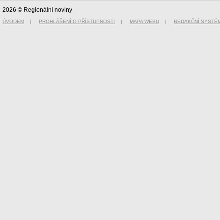
2026 © Regionální noviny
ÚVODEM
|
PROHLÁŠENÍ O PŘÍSTUPNOSTI
|
MAPA WEBU
|
REDAKČNÍ SYSTÉ