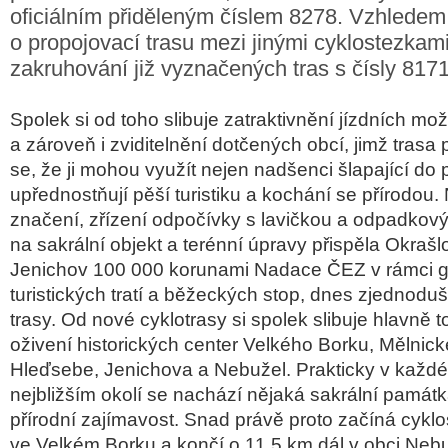
oficiálním přiděleným číslem 8278. Vzhledem 
o propojovací trasu mezi jinými cyklostezkami
zakruhování již vyznačených tras s čísly 817
Spolek si od toho slibuje zatraktivnění jízdních mož
a zároveň i zviditelnění dotčených obcí, jimž trasa
se, že ji mohou využít nejen nadšenci šlapající do pe
upřednostňují pěší turistiku a kochání se přírodou.
značení, zřízení odpočívky s lavičkou a odpadkov
na sakrální objekt a terénní úpravy přispěla Okraš
Jenichov 100 000 korunami Nadace ČEZ v rámci g
turistických tratí a běžeckých stop, dnes zjednodu
trasy. Od nové cyklotrasy si spolek slibuje hlavně t
oživení historických center Velkého Borku, Mělnické
Hleďsebe, Jenichova a Nebužel. Prakticky v každé,
nejbližším okolí se nachází nějaká sakrální památka
přírodní zajímavost. Snad právě proto začíná cyklo
ve Velkém Borku a končí o 11,5 km dál v obci Nebu