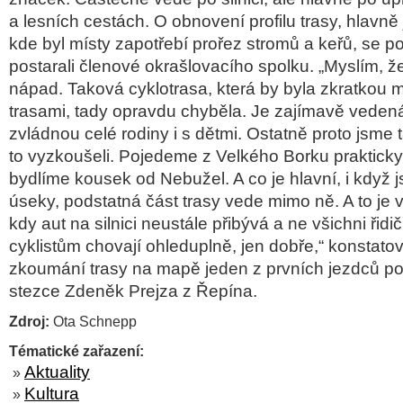
a lesních cestách. O obnovení profilu trasy, hlavně je
kde byl místy zapotřebí prořez stromů a keřů, se p
postarali členové okrašlovacího spolku. „Myslím, že
nápad. Taková cyklotrasa, která by byla zkratkou 
trasami, tady opravdu chyběla. Je zajímavě vedená 
zvládnou celé rodiny i s dětmi. Ostatně proto jsme
to vyzkoušeli. Pojedeme z Velkého Borku praktick
bydlíme kousek od Nebužel. A co je hlavní, i když js
úseky, podstatná část trasy vede mimo ně. A to je 
kdy aut na silnici neustále přibývá a ne všichni řidi
cyklistům chovají ohleduplně, jen dobře,“ konstat
zkoumání trasy na mapě jeden z prvních jezdců po 
stezce Zdeněk Prejza z Řepína.
Zdroj:
Ota Schnepp
Tématické zařazení:
Aktuality
»
Kultura
»