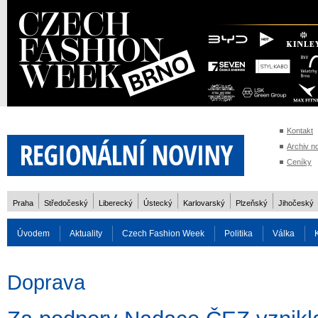
Kontakt
Archiv n
Ceníky
Praha
Středočeský
Liberecký
Ústecký
Karlovarský
Plzeňský
Jihočeský
Úvodem
Aktuality
Czech Fashion Week
Politika
Válka
Auto
Doprava
Zvířata
ZOH Soči 2014
Reality
Cestován
Doprava
Rozhovory