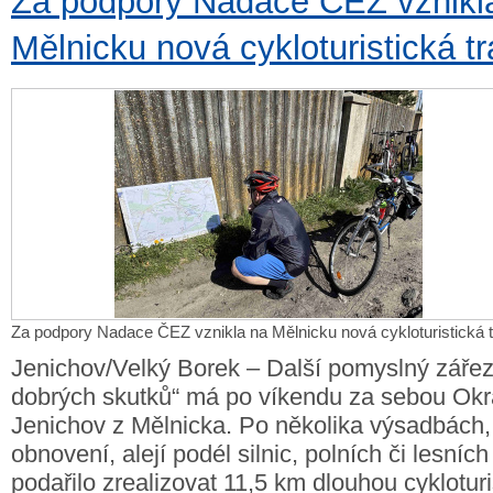
Za podpory Nadace ČEZ vznikl
Mělnicku nová cykloturistická t
Za podpory Nadace ČEZ vznikla na Mělnicku nová cykloturistická 
Jenichov/Velký Borek – Další pomyslný záře
dobrých skutků“ má po víkendu za sebou Okr
Jenichov z Mělnicka. Po několika výsadbách,
obnovení, alejí podél silnic, polních či lesníc
podařilo zrealizovat 11,5 km dlouhou cykloturi