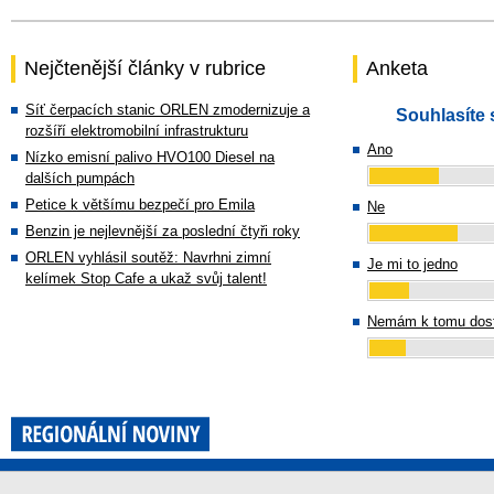
Nejčtenější články v rubrice
Anketa
Síť čerpacích stanic ORLEN zmodernizuje a
Souhlasíte 
rozšíří elektromobilní infrastrukturu
Ano
Nízko emisní palivo HVO100 Diesel na
dalších pumpách
Petice k většímu bezpečí pro Emila
Ne
Benzin je nejlevnější za poslední čtyři roky
ORLEN vyhlásil soutěž: Navrhni zimní
Je mi to jedno
kelímek Stop Cafe a ukaž svůj talent!
Nemám k tomu dost