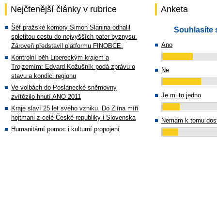
Nejčtenější články v rubrice
Anketa
Šéf pražské komory Simon Slanina odhalil
Souhlasíte 
spletitou cestu do nejvyšších pater byznysu.
Ano
Zároveň představil platformu FINOBCE.
Kontrolní běh Libereckým krajem a
Trojzemím: Edvard Kožušník podá zprávu o
Ne
stavu a kondici regionu
Ve volbách do Poslanecké sněmovny
Je mi to jedno
zvítězilo hnutí ANO 2011
Kraje slaví 25 let svého vzniku. Do Zlína míří
hejtmani z celé České republiky i Slovenska
Nemám k tomu dost
Humanitární pomoc i kulturní propojení