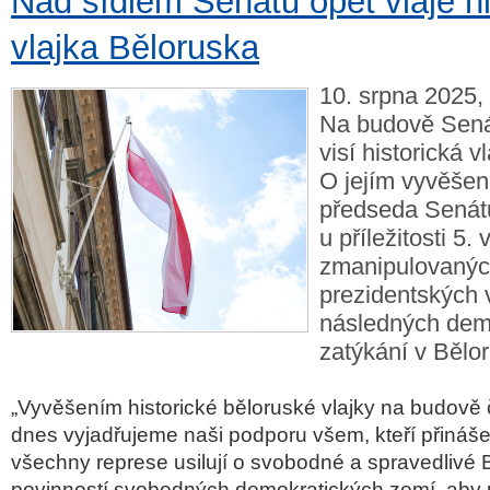
Nad sídlem Senátu opět vlaje hi
vlajka Běloruska
10. srpna 2025, 
Na budově Sená
visí historická v
O jejím vyvěšen
předseda Senátu
u příležitosti 5. 
zmanipulovaný
prezidentských 
následných dem
zatýkání v Bělo
„Vyvěšením historické běloruské vlajky na budov
dnes vyjadřujeme naši podporu všem, kteří přinášej
všechny represe usilují o svobodné a spravedlivé 
povinností svobodných demokratických zemí, aby