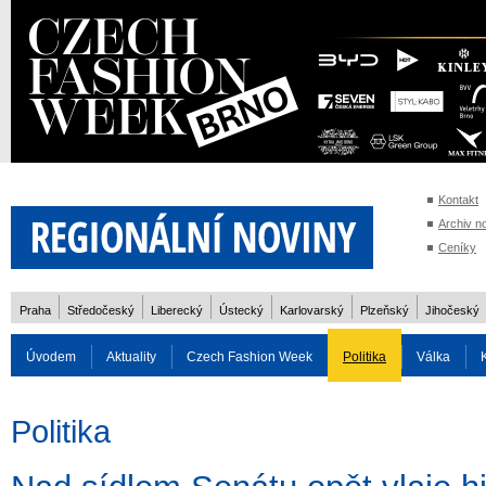
Kontakt
Archiv n
Ceníky
Praha
Středočeský
Liberecký
Ústecký
Karlovarský
Plzeňský
Jihočeský
Úvodem
Aktuality
Czech Fashion Week
Politika
Válka
Auto
Doprava
Zvířata
ZOH Soči 2014
Reality
Cestován
Politika
Rozhovory