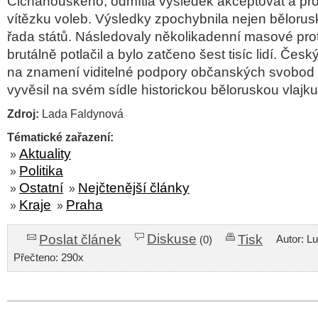
Cichanouského, odmítla výsledek akceptovat a pro
vítězku voleb. Výsledky zpochybnila nejen bělorusk
řada států. Následovaly několikadenní masové prot
brutálně potlačil a bylo zatčeno šest tisíc lidí. Česk
na znamení viditelné podpory občanských svobod 
vyvěsil na svém sídle historickou běloruskou vlajku
Zdroj:
Lada Faldynová
Tématické zařazení:
Aktuality
»
Politika
»
Ostatní
Nejčtenější články
»
»
Kraje
Praha
»
»
Diskuse
Poslat článek
Tisk
Autor: L
(0)
Přečteno: 290x