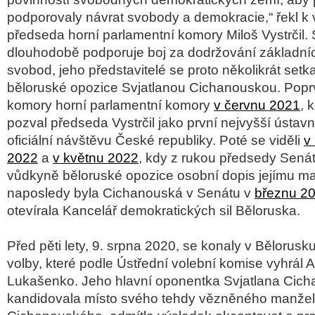
podporovaly návrat svobody a demokracie,“
řekl k
předseda horní parlamentní komory
Miloš Vystrčil
.
dlouhodobě podporuje boj za dodržování základníc
svobod, jeho představitelé se proto několikrát setkal
běloruské opozice
Svjatlanou Cichanouskou
. Popr
komory horní parlamentní komory
v červnu 2021
, k
pozval předseda Vystrčil jako první nejvyšší ústavní
oficiální návštěvu České republiky. Poté se viděli
v
2022
a
v květnu 2022
, kdy z rukou předsedy Sená
vůdkyně běloruské opozice osobní dopis jejímu ma
naposledy byla Cichanouská v Senátu v
březnu 2
otevírala Kancelář demokratických sil Běloruska.
Před pěti lety, 9. srpna 2020, se konaly v Bělorusk
volby, které podle Ústřední volební komise vyhrál 
Lukašenko. Jeho hlavní oponentka Svjatlana Cich
kandidovala místo svého tehdy vězněného manžel