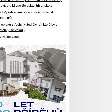
 stavba na světě je v Česku. Věž zříceniny
ovice u Mladé Boleslavi trhla rekord
od Vyšehradem budou nově přistávat
chranářů
l opravu střechy katedrály, při které byly
hránky se vzkazy
ky zajímavosti