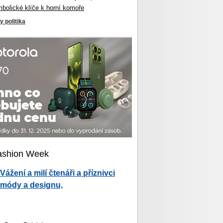
mbolické klíče k horní komoře
y politika
ashion Week
Vážení a milí čtenáři a příznivci
módy a designu,