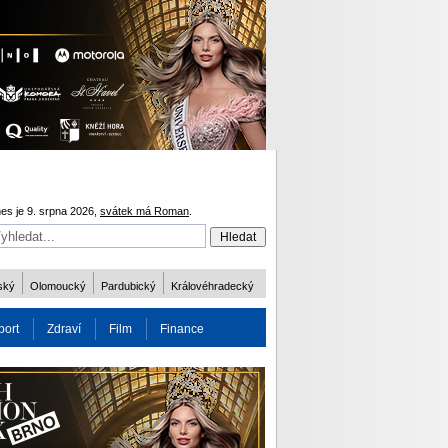
es je 9. srpna 2026,
svátek má Roman
.
ský
Olomoucký
Pardubický
Královéhradecký
port
Zdraví
Film
Finance
obnost
Více
ODM 2016