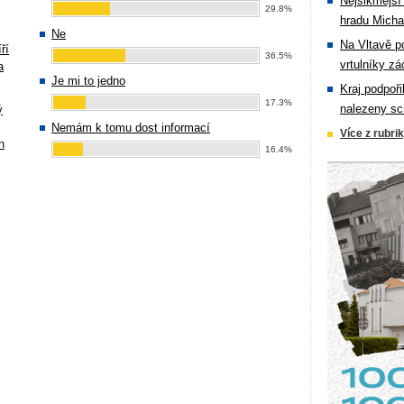
Nejšikmější
29.8%
hradu Michal
Ne
Na Vltavě p
ří
36.5%
vrtulníky zá
a
Je mi to jedno
Kraj podpoři
17.3%
nalezeny sc
ý
Nemám k tomu dost informací
Více z rubri
n
16.4%