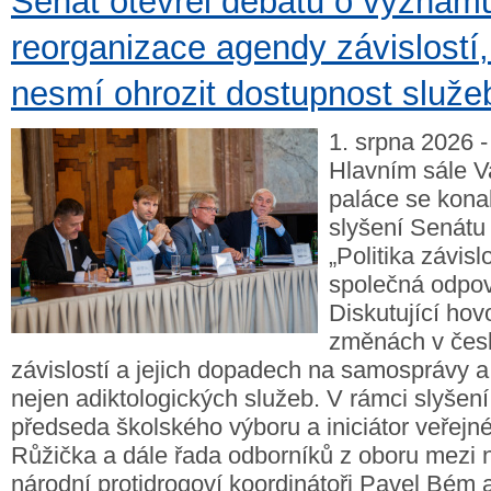
Senát otevřel debatu o význam
reorganizace agendy závislostí, 
nesmí ohrozit dostupnost služe
1. srpna 2026 -
Hlavním sále V
paláce se konal
slyšení Senátu
„Politika závisl
společná odpov
Diskutující hovo
změnách v česk
závislostí a jejich dopadech na samosprávy a
nejen adiktologických služeb. V rámci slyšení 
předseda školského výboru a iniciátor veřejné
Růžička a dále řada odborníků z oboru mezi n
národní protidrogoví koordinátoři Pavel Bém a