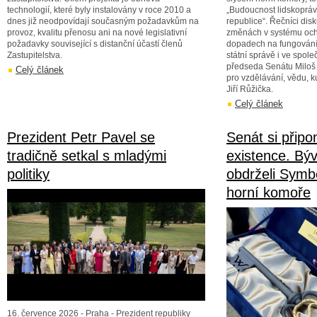
technologií, které byly instalovány v roce 2010 a
„Budoucnost lidskoprá
dnes již neodpovídají současným požadavkům na
republice“. Řečníci disk
provoz, kvalitu přenosu ani na nové legislativní
změnách v systému ochr
požadavky související s distanční účastí členů
dopadech na fungování
Zastupitelstva.
státní správě i ve spole
předseda Senátu Miloš 
Celý článek
pro vzdělávání, vědu, ku
Jiří Růžička.
Celý článek
Prezident Petr Pavel se
Senát si připo
tradičně setkal s mladými
existence. Bý
politiky
obdrželi Symbo
horní komoře
16. července 2026 - Praha - Prezident republiky