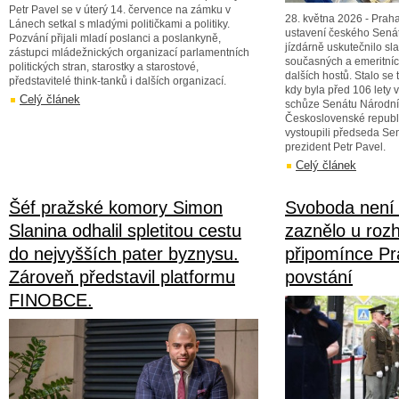
Petr Pavel se v úterý 14. července na zámku v
28. května 2026 - Praha
Lánech setkal s mladými političkami a politiky.
ustavení českého Senát
Pozvání přijali mladí poslanci a poslankyně,
jízdárně uskutečnilo s
zástupci mládežnických organizací parlamentních
současných a emeritníc
politických stran, starostky a starostové,
dalších hostů. Stalo se 
představitelé think-tanků i dalších organizací.
kdy byla před 106 lety
Celý článek
schůze Senátu Národn
Československé republi
vystoupili předseda Sen
prezident Petr Pavel.
Celý článek
Šéf pražské komory Simon
Svoboda není
Slanina odhalil spletitou cestu
zaznělo u rozh
do nejvyšších pater byznysu.
připomínce P
Zároveň představil platformu
povstání
FINOBCE.