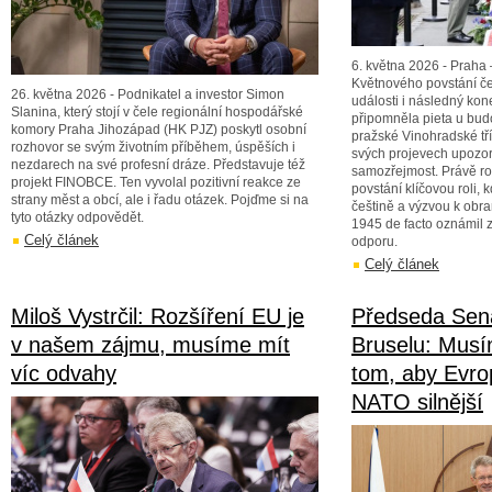
6. května 2026 - Praha 
Květnového povstání če
26. května 2026 - Podnikatel a investor Simon
události i následný kon
Slanina, který stojí v čele regionální hospodářské
připomněla pieta u bu
komory Praha Jihozápad (HK PJZ) poskytl osobní
pražské Vinohradské tří
rozhovor se svým životním příběhem, úspěších i
svých projevech upozor
nezdarech na své profesní dráze. Představuje též
samozřejmost. Právě r
projekt FINOBCE. Ten vyvolal pozitivní reakce ze
povstání klíčovou roli, 
strany měst a obcí, ale i řadu otázek. Pojďme si na
češtině a výzvou k obra
tyto otázky odpovědět.
1945 de facto oznámil 
Celý článek
odporu.
Celý článek
Miloš Vystrčil: Rozšíření EU je
Předseda Sená
v našem zájmu, musíme mít
Bruselu: Musí
víc odvahy
tom, aby Evro
NATO silnější