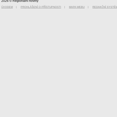
2026 © Regionální noviny
ÚVODEM
|
PROHLÁŠENÍ O PŘÍSTUPNOSTI
|
MAPA WEBU
|
REDAKČNÍ SYSTÉ