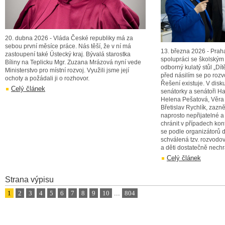
20. dubna 2026 - Vláda České republiky má za
sebou první měsíce práce. Nás těší, že v ní má
13. března 2026 - Praha
zastoupení také Ústecký kraj. Bývalá starostka
spolupráci se školský
Bíliny na Teplicku Mgr. Zuzana Mrázová nyní vede
odborný kulatý stůl „Dí
Ministerstvo pro místní rozvoj. Využili jsme její
před násilím se po rozv
ochoty a požádali ji o rozhovor.
Řešení existuje. V diskuz
Celý článek
senátorky a senátoři 
Helena Pešatová, Věra 
Břetislav Rychlík, zazně
naprosto nepřijatelné a
chránit v případech kon
se podle organizátorů
schválená tzv. rozvodov
a děti dostatečně nechr
Celý článek
Strana výpisu
1
2
3
4
5
6
7
8
9
10
...
804