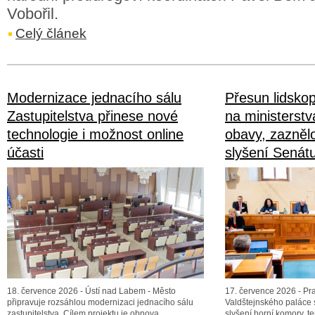
Vobořil.
Celý článek
Modernizace jednacího sálu
Přesun lidsko
Zastupitelstva přinese nové
na ministerstv
technologie i možnost online
obavy, zazněl
účasti
slyšení Senát
18. července 2026 - Ústí nad Labem - Město
17. července 2026 - Pr
připravuje rozsáhlou modernizaci jednacího sálu
Valdštejnského paláce 
zastupitelstva. Cílem projektu je obnova
slyšení horní komory, t