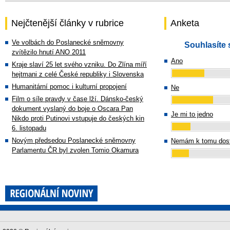
Nejčtenější články v rubrice
Anketa
Ve volbách do Poslanecké sněmovny
Souhlasíte 
zvítězilo hnutí ANO 2011
Ano
Kraje slaví 25 let svého vzniku. Do Zlína míří
hejtmani z celé České republiky i Slovenska
Humanitární pomoc i kulturní propojení
Ne
Film o síle pravdy v čase lží. Dánsko-český
dokument vyslaný do boje o Oscara Pan
Je mi to jedno
Nikdo proti Putinovi vstupuje do českých kin
6. listopadu
Novým předsedou Poslanecké sněmovny
Nemám k tomu dost
Parlamentu ČR byl zvolen Tomio Okamura