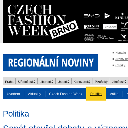
Kontakt
Archiv n
Ceníky
Praha
Středočeský
Liberecký
Ústecký
Karlovarský
Plzeňský
Jihočeský
Úvodem
Aktuality
Czech Fashion Week
Politika
Válka
Auto
Doprava
Zvířata
ZOH Soči 2014
Reality
Cestován
Politika
Rozhovory