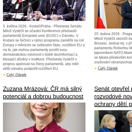
5. května 2026 - Kodaň/Praha - Předseda Senátu
Miloš Vystrčil se účastní Konference předsedů
25. dubna 2026 - Praga
parlamentů Evropské unie (EUSC) v Dánsku. V
Miloš Vystrčil ukončil 
Kodani se řečníci v rámci programu zaměřili na roli
Bruselu. Jednal mj. s 
Evropy v měnícím se světovém řádu, rozšíření EU a
parlamentu Robertou M
na to, jak mohou parlamenty posílit svou
tajemníkem NATO Mark
demokratickou odolnost v době dezinformací a
se týkala především ko
klesající důvěry v instituce. Předseda Vystrčil v
zvyšování obranyschopn
projevu apeloval na členy parlamentů, aby měli
Celý článek
větší odvahu podpořit rozšíření EU.
Celý článek
Zuzana Mrázová: ČR má silný
Senát otevřel
potenciál a dobrou budoucnost
rozvodové nov
ochrany dětí p