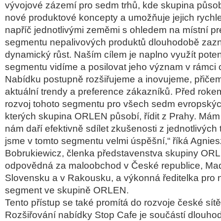
vývojové zázemí pro sedm trhů, kde skupina působí
nové produktové koncepty a umožňuje jejich rychle
napříč jednotlivými zeměmi s ohledem na místní pr
segmentu nepalivových produktů dlouhodobě z
dynamický růst. Naším cílem je naplno využít potenc
segmentu vidíme a posilovat jeho význam v rámci 
Nabídku postupně rozšiřujeme a inovujeme, přič
aktuální trendy a preference zákazníků. Před roke
rozvoj tohoto segmentu pro všech sedm evropskýc
kterých skupina ORLEN působí, řídit z Prahy. Mám 
nám daří efektivně sdílet zkušenosti z jednotlivých
jsme v tomto segmentu velmi úspěšní,“ říká Agnie
Bobrukiewicz, členka představenstva skupiny ORL
odpovědná za maloobchod v České republice, Ma
Slovensku a v Rakousku, a výkonná ředitelka pro 
segment ve skupině ORLEN.
Tento přístup se také promítá do rozvoje české sí
Rozšiřování nabídky Stop Cafe je součástí dlouh