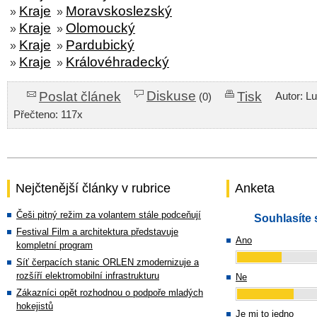
Kraje
Moravskoslezský
»
»
Kraje
Olomoucký
»
»
Kraje
Pardubický
»
»
Kraje
Královéhradecký
»
»
Diskuse
Poslat článek
Tisk
Autor: L
(0)
Přečteno: 117x
Nejčtenější články v rubrice
Anketa
Češi pitný režim za volantem stále podceňují
Souhlasíte 
Festival Film a architektura představuje
Ano
kompletní program
Síť čerpacích stanic ORLEN zmodernizuje a
rozšíří elektromobilní infrastrukturu
Ne
Zákazníci opět rozhodnou o podpoře mladých
hokejistů
Je mi to jedno