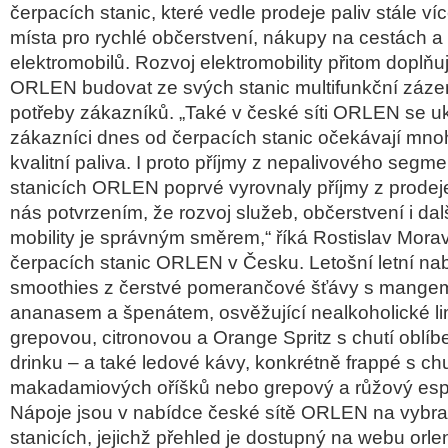
čerpacích stanic, které vedle prodeje paliv stále víc
místa pro rychlé občerstvení, nákupy na cestách a 
elektromobilů. Rozvoj elektromobility přitom doplňuje
ORLEN budovat ze svých stanic multifunkční záze
potřeby zákazníků. „Také v české síti ORLEN se u
zákazníci dnes od čerpacích stanic očekávají mno
kvalitní paliva. I proto příjmy z nepalivového segm
stanicích ORLEN poprvé vyrovnaly příjmy z prodeje 
nás potvrzením, že rozvoj služeb, občerstvení i da
mobility je správným směrem,“ říká Rostislav Morave
čerpacích stanic ORLEN v Česku. Letošní letní na
smoothies z čerstvé pomerančové šťávy s mange
ananasem a špenátem, osvěžující nealkoholické l
grepovou, citronovou a Orange Spritz s chutí oblíb
drinku – a také ledové kávy, konkrétně frappé s chu
makadamiových oříšků nebo grepový a růžový espr
Nápoje jsou v nabídce české sítě ORLEN na vybr
stanicích, jejichž přehled je dostupný na webu orle