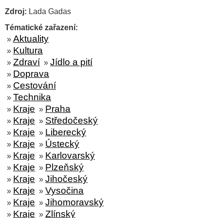
Zdroj:
Lada Gadas
Tématické zařazení:
Aktuality
»
Kultura
»
Zdraví
Jídlo a pití
»
»
Doprava
»
Cestování
»
Technika
»
Kraje
Praha
»
»
Kraje
Středočeský
»
»
Kraje
Liberecký
»
»
Kraje
Ústecký
»
»
Kraje
Karlovarský
»
»
Kraje
Plzeňský
»
»
Kraje
Jihočeský
»
»
Kraje
Vysočina
»
»
Kraje
Jihomoravský
»
»
Kraje
Zlínský
»
»