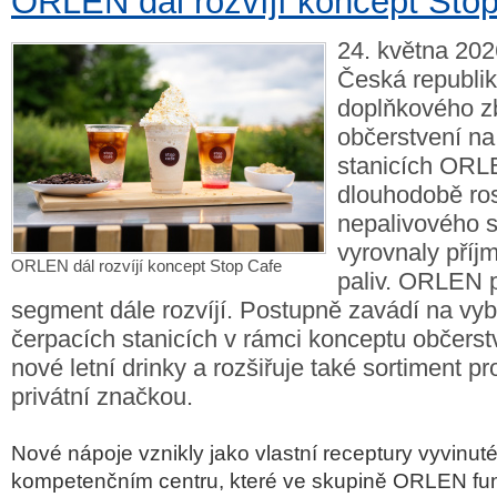
ORLEN dál rozvíjí koncept Sto
24. května 202
Česká republik
doplňkového z
občerstvení na
stanicích ORL
dlouhodobě ros
nepalivového s
vyrovnaly příj
ORLEN dál rozvíjí koncept Stop Cafe
paliv. ORLEN p
segment dále rozvíjí. Postupně zavádí na vy
čerpacích stanicích v rámci konceptu občerst
nové letní drinky a rozšiřuje také sortiment p
privátní značkou.
Nové nápoje vznikly jako vlastní receptury vyvinu
kompetenčním centru, které ve skupině ORLEN fun