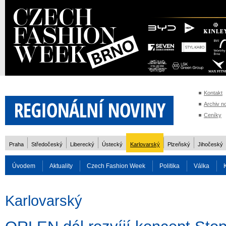
Kontakt
Archiv n
Ceníky
Praha
Středočeský
Liberecký
Ústecký
Karlovarský
Plzeňský
Jihočeský
Úvodem
Aktuality
Czech Fashion Week
Politika
Válka
Auto
Doprava
Zvířata
ZOH Soči 2014
Reality
Cestován
Karlovarský
Rozhovory