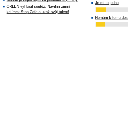
Je mi to jedno
ORLEN vyhlásil soutěž: Navrhni zimní
kelímek Stop Cafe a ukaž svůj talent!
Nemám k tomu dost