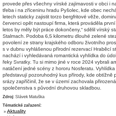
provede přes všechny vírské zajímavosti v obci i na
třeba i na zříceninu hradu Pyšolec, kde obec nech
letech staticky zajistit torzo bergfritové věže, dom
červenci opět nastoupí firma, která prováděla první 
letos by měly být práce dokončeny,“ sdělil vírský s
Stalmach. Podoba 6,5 kilometru dlouhé zelené ste
povolení ze strany krajského odboru životního prost
s v dubnu vyhlášenou přírodní rezervací Hraběcí st
nachází i vyhledávaná romantická vyhlídka do úd
řeky Svratky. Tu si mimo jiné v roce 2024 vybrali ame
natáčení jedné scény z hororu Nosferatu. Vyhlídka a
představují pozoruhodný kus přírody, kde obtížně p
srázy zapříčinil, že se v území zachovala přirozen
společenstva s původní druhovou skladbou.
Zdroj:
Slávek Matuška
Tématické zařazení:
Aktuality
»