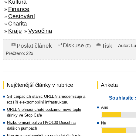
Kultura
»
Finance
»
Cestování
»
Charita
»
Kraje
Vysočina
»
»
Diskuse
Poslat článek
Tisk
Autor: L
(0)
Přečteno: 22x
Nejčtenější články v rubrice
Anketa
Síť čerpacích stanic ORLEN zmodernizuje a
Souhlasíte 
rozšíří elektromobilní infrastrukturu
Ano
ORLEN přináší chutě podzimu: nové teplé
drinky ve Stop Cafe
Nízko emisní palivo HVO100 Diesel na
Ne
dalších pumpách
Benzin je nejlevnější za poslední čtyři roky