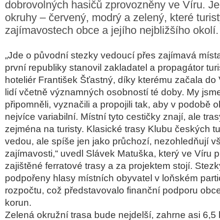
dobrovolných hasičů zprovozněny ve Víru. Jed
okruhy – červený, modrý a zelený, které turis
zajímavostech obce a jejího nejbližšího okolí.
„Jde o původní stezky vedoucí přes zajímavá místa
první republiky stanovil zakladatel a propagátor turi
hoteliér František Šťastný, díky kterému začala do V
lidí včetně významných osobností té doby. My jsm
připomněli, vyznačili a propojili tak, aby v podobě 
nejvíce variabilní. Místní tyto cestičky znají, ale tra
zejména na turisty. Klasické trasy Klubu českých tur
vedou, ale spíše jen jako průchozí, nezohledňují 
zajímavosti,“ uvedl Slávek Matuška, který ve Víru 
zajištěné ferratové trasy a za projektem stojí. Stez
podpořeny hlasy místních obyvatel v loňském parti
rozpočtu, což představovalo finanční podporu obce 
korun.
Zelená okružní trasa bude nejdelší, zahrne asi 6,5 k