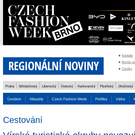
Kontakt
Archiv n
Ceníky
Praha
Středočeský
Liberecký
Ústecký
Karlovarský
Plzeňský
Jihočeský
Úvodem
Aktuality
Czech Fashion Week
Politika
Válka
Auto
Doprava
Zvířata
ZOH Soči 2014
Reality
Cestován
Cestování
Rozhovory