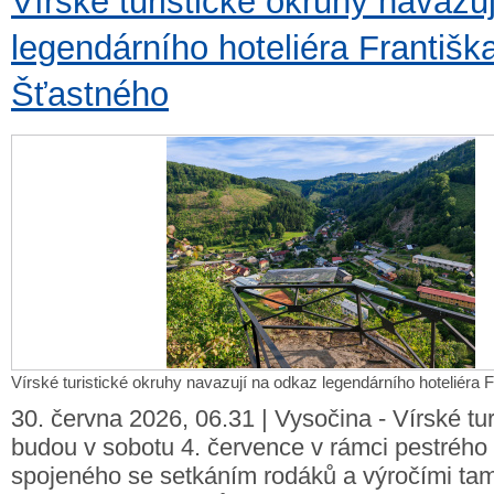
Vírské turistické okruhy navazu
legendárního hoteliéra Františk
Šťastného
Vírské turistické okruhy navazují na odkaz legendárního hoteliéra 
30. června 2026, 06.31 | Vysočina - Vírské tur
budou v sobotu 4. července v rámci pestréh
spojeného se setkáním rodáků a výročími tamn