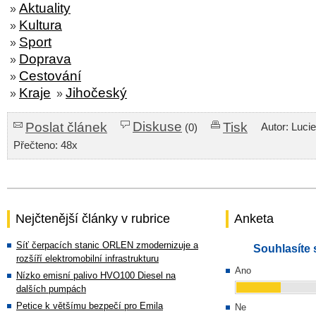
Aktuality
»
Kultura
»
Sport
»
Doprava
»
Cestování
»
Kraje
Jihočeský
»
»
Diskuse
Poslat článek
Tisk
Autor: Luci
(0)
Přečteno: 48x
Nejčtenější články v rubrice
Anketa
Síť čerpacích stanic ORLEN zmodernizuje a
Souhlasíte 
rozšíří elektromobilní infrastrukturu
Ano
Nízko emisní palivo HVO100 Diesel na
dalších pumpách
Petice k většímu bezpečí pro Emila
Ne