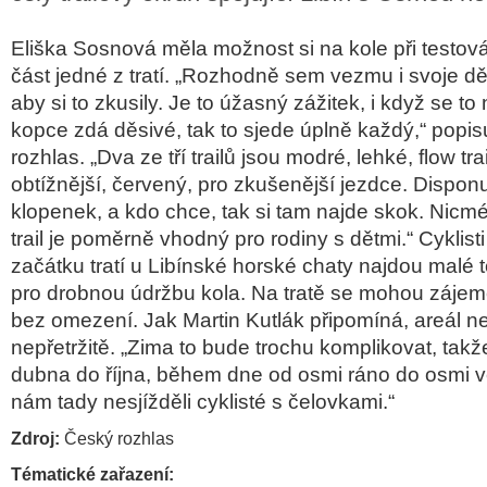
Eliška Sosnová měla možnost si na kole při testov
část jedné z tratí. „Rozhodně sem vezmu i svoje dět
aby si to zkusily. Je to úžasný zážitek, i když se to
kopce zdá děsivé, tak to sjede úplně každý,“ popi
rozhlas. „Dva ze tří trailů jsou modré, lehké, flow tra
obtížnější, červený, pro zkušenější jezdce. Dispon
klopenek, a kdo chce, tak si tam najde skok. Nicmé
trail je poměrně vhodný pro rodiny s dětmi.“ Cyklist
začátku tratí u Libínské horské chaty najdou malé
pro drobnou údržbu kola. Na tratě se mohou zájemc
bez omezení. Jak Martin Kutlák připomíná, areál 
nepřetržitě. „Zima to bude trochu komplikovat, tak
dubna do října, během dne od osmi ráno do osmi v
nám tady nesjížděli cyklisté s čelovkami.“
Zdroj:
Český rozhlas
Tématické zařazení: