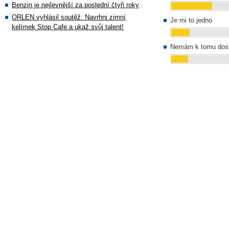
Benzin je nejlevnější za poslední čtyři roky
ORLEN vyhlásil soutěž: Navrhni zimní
Je mi to jedno
kelímek Stop Cafe a ukaž svůj talent!
Nemám k tomu dost