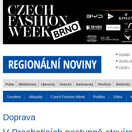
Kontakt
Archiv n
Ceníky
Praha
Středočeský
Liberecký
Ústecký
Karlovarský
Plzeňský
Jihočeský
Úvodem
Aktuality
Czech Fashion Week
Politika
Válka
Auto
Doprava
Zvířata
ZOH Soči 2014
Reality
Cestován
Doprava
Rozhovory