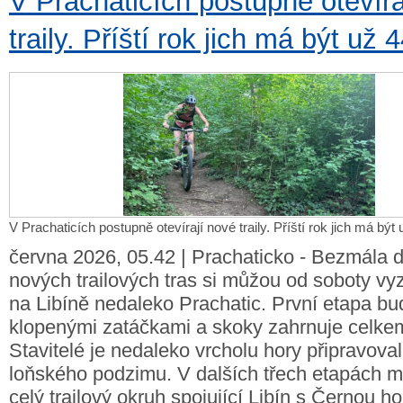
V Prachaticích postupně otevíra
traily. Příští rok jich má být už 
V Prachaticích postupně otevírají nové traily. Příští rok jich má být
června 2026, 05.42 | Prachaticko - Bezmála d
nových trailových tras si můžou od soboty vyz
na Libíně nedaleko Prachatic. První etapa bu
klopenými zatáčkami a skoky zahrnuje celkem t
Stavitelé je nedaleko vrcholu hory připravoval
loňského podzimu. V dalších třech etapách m
celý trailový okruh spojující Libín s Černou ho