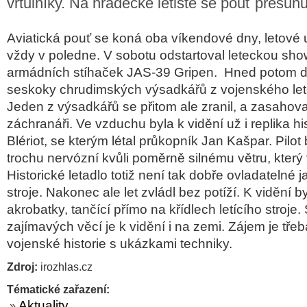
vrtulníky. Na hradecké letiště se pouť přesun
Aviatická pouť se koná oba víkendové dny, letové 
vždy v poledne. V sobotu odstartoval leteckou show
armádních stíhaček JAS-39 Gripen. Hned potom di
seskoky chrudimských výsadkářů z vojenského le
Jeden z výsadkářů se přitom ale zranil, a zasahovat
záchranáři. Ve vzduchu byla k vidění už i replika hi
Blériot, se kterým létal průkopník Jan Kašpar. Pilot
trochu nervózní kvůli poměrně silnému větru, který
Historické letadlo totiž není tak dobře ovladatelné 
stroje. Nakonec ale let zvládl bez potíží. K vidění b
akrobatky, tančící přímo na křídlech letícího stroje
zajímavých věcí je k vidění i na zemi. Zájem je třeb
vojenské historie s ukázkami techniky.
Zdroj:
irozhlas.cz
Tématické zařazení:
Aktuality
»