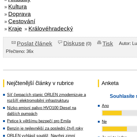
Kultura
»
Doprava
»
Cestování
»
Kraje
Královéhradecký
»
»
Diskuse
Poslat článek
Tisk
Autor: L
(0)
Přečteno: 36x
Nejčtenější články v rubrice
Anketa
Síť čerpacích stanic ORLEN zmodernizuje a
Souhlasíte 
rozšíří elektromobilní infrastrukturu
Ano
Nízko emisní palivo HVO100 Diesel na
dalších pumpách
Petice k většímu bezpečí pro Emila
Ne
Benzin je nejlevnější za poslední čtyři roky
ORLEN vyhlásil soutěž: Navrhni zimní