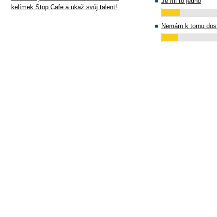
Je mi to jedno
kelímek Stop Cafe a ukaž svůj talent!
Nemám k tomu dost