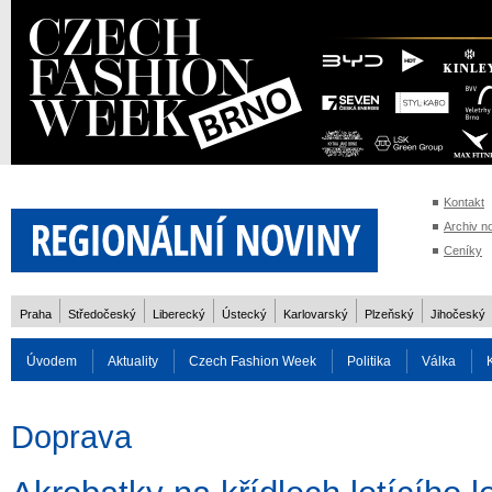
Kontakt
Archiv n
Ceníky
Praha
Středočeský
Liberecký
Ústecký
Karlovarský
Plzeňský
Jihočeský
Úvodem
Aktuality
Czech Fashion Week
Politika
Válka
Auto
Doprava
Zvířata
ZOH Soči 2014
Reality
Cestován
Doprava
Rozhovory