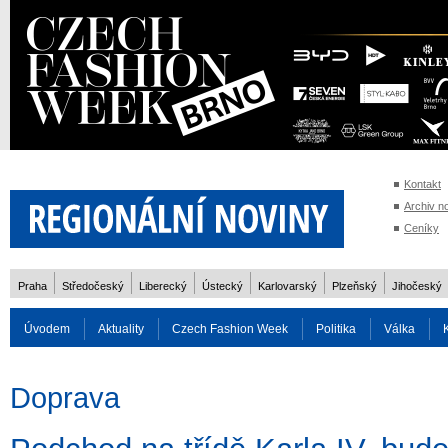
Kontakt
Archiv n
Ceníky
Praha
Středočeský
Liberecký
Ústecký
Karlovarský
Plzeňský
Jihočeský
Úvodem
Aktuality
Czech Fashion Week
Politika
Válka
Auto
Doprava
Zvířata
ZOH Soči 2014
Reality
Cestován
Doprava
Rozhovory