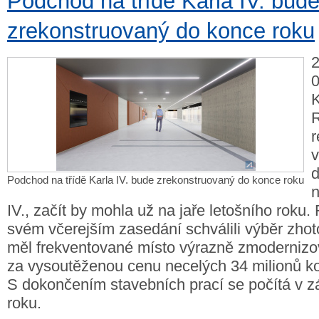
Podchod na třídě Karla IV. bud
zrekonstruovaný do konce roku
2
0
K
r
v
Podchod na třídě Karla IV. bude zrekonstruovaný do konce roku
n
IV., začít by mohla už na jaře letošního roku
svém včerejším zasedání schválili výběr zhoto
měl frekventované místo výrazně zmodernizo
za vysoutěženou cenu necelých 34 milionů k
S dokončením stavebních prací se počítá v z
roku.