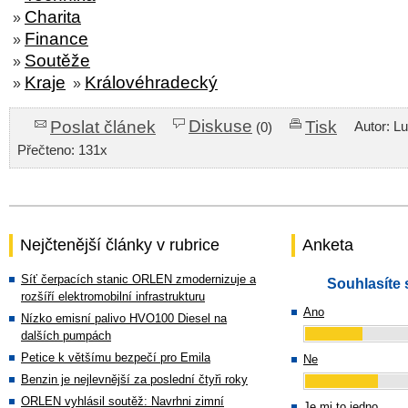
Charita
»
Finance
»
Soutěže
»
Kraje
Královéhradecký
»
»
Diskuse
Poslat článek
Tisk
Autor: L
(0)
Přečteno: 131x
Nejčtenější články v rubrice
Anketa
Síť čerpacích stanic ORLEN zmodernizuje a
Souhlasíte 
rozšíří elektromobilní infrastrukturu
Ano
Nízko emisní palivo HVO100 Diesel na
dalších pumpách
Petice k většímu bezpečí pro Emila
Ne
Benzin je nejlevnější za poslední čtyři roky
ORLEN vyhlásil soutěž: Navrhni zimní
Je mi to jedno