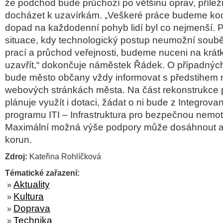
že podchod bude průchozí po většinu oprav, přílež
docházet k uzavírkám. „Veškeré práce budeme koo
dopad na každodenní pohyb lidí byl co nejmenší.
situace, kdy technologický postup neumožní soub
prací a průchod veřejnosti, budeme nuceni na krát
uzavřít,“ dokončuje náměstek Řádek. O případný
bude město občany vždy informovat s předstihem 
webových stránkách města. Na část rekonstrukce
plánuje využít i dotaci, žádat o ni bude z Integrov
programu ITI – Infrastruktura pro bezpečnou nemo
Maximální možná výše podpory může dosáhnout až
korun.
Zdroj:
Kateřina Rohlíčková
Tématické zařazení:
Aktuality
»
Kultura
»
Doprava
»
Technika
»