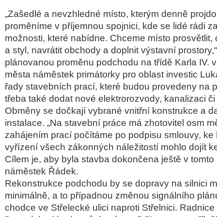
„Zašedlé a nevzhledné místo, kterým denně projdo
proměníme v příjemnou spojnici, kde se lidé rádi za
možnosti, které nabídne. Chceme místo prosvětlit, 
a styl, navrátit obchody a doplnit výstavní prostory,
plánovanou proměnu podchodu na třídě Karla IV. v 
města náměstek primátorky pro oblast investic Lu
řady stavebních prací, které budou provedeny na 
třeba také dodat nové elektrorozvody, kanalizaci č
Obměny se dočkají vybrané vnitřní konstrukce a dal
instalace. „Na stavební práce má zhotovitel osm m
zahájením prací počítáme po podpisu smlouvy, ke
vyřízení všech zákonných náležitostí mohlo dojít k
Cílem je, aby byla stavba dokončena ještě v tomto 
náměstek Řádek.
Rekonstrukce podchodu by se dopravy na silnici m
minimálně, a to případnou změnou signálního plán
chodce ve Střelecké ulici naproti Střelnici. Radnice 