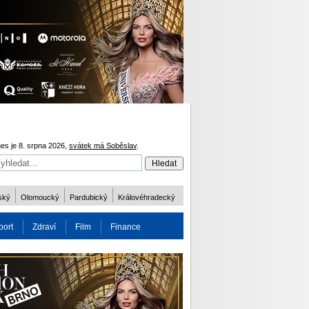
es je 8. srpna 2026,
svátek má Soběslav
.
ský
Olomoucký
Pardubický
Královéhradecký
port
Zdraví
Film
Finance
obnost
Více
ODM 2016