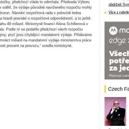
ložky, předchozí vláda to odmítala. Předseda Výboru
obdrželi Sy
e sdělil, že výdaje původně navrženého rozpočtu mohly
Více z rubrik
 korun. Národní rozpočtová rada v polovině ledna
na hraně pravidel o rozpočtové odpovědnosti, a to ještě
hu 49 miliard. Ministryně financí Alena Schillerová v
la. Podle ní se podařilo předchozí návrh rozpočtu
jmy, pryč jsou chybějící mandatorní výdaje. Přidáváme
dmnáct miliard na mandatorní výdaje ministerstva práce
set procent na provozu,“ uvedla ministryně.
Czech F