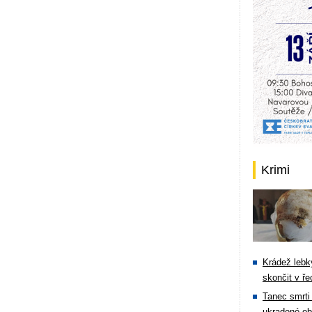
Krimi
Krádež lebky
skončit v ře
Tanec smrti 
ukradené ob