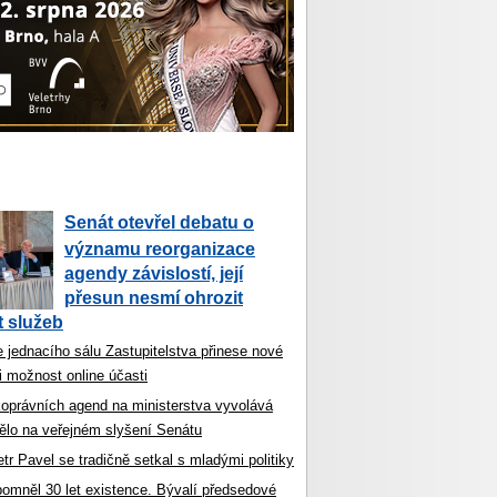
Senát otevřel debatu o
významu reorganizace
agendy závislostí, její
přesun nesmí ohrozit
 služeb
 jednacího sálu Zastupitelstva přinese nové
i možnost online účasti
koprávních agend na ministerstva vyvolává
ělo na veřejném slyšení Senátu
tr Pavel se tradičně setkal s mladými politiky
ipomněl 30 let existence. Bývalí předsedové