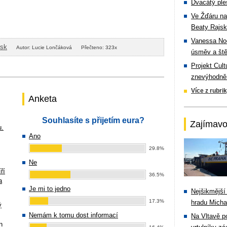
Dvacátý ple
Ve Žďáru na
Beaty Rajsk
Vanessa Noe
isk
Autor: Lucie Lončáková
Přečteno: 323x
úsměv a ště
Projekt Cul
znevýhodněn
Více z rubri
Anketa
Souhlasíte s přijetím eura?
Zajímavo
u.
Ano
29.8%
Ne
ří
36.5%
a
Je mi to jedno
Nejšikmější
17.3%
hradu Michal
ý
Nemám k tomu dost informací
Na Vltavě p
n