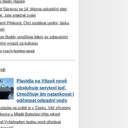
s Beaty Rajské
d Sázavou se 14. března uskuteční ples
é. Jste srdečně zváni
mi Pihiková: Chci rozdávat umění, lásku,
stí
ture Buddy umožňuje lidem se zdravotním
ím vyrazit za kulturou
ky czech fashion week
sti
Plavidla na Vltavě nově
obsluhuje servisní loď.
Umožňuje jim natankovat i
odčerpat odpadní vody
 stavba na světě je v Česku. Věž zříceniny
ovice u Mladé Boleslavi trhla rekord
od Vyšehradem budou nově přistávat