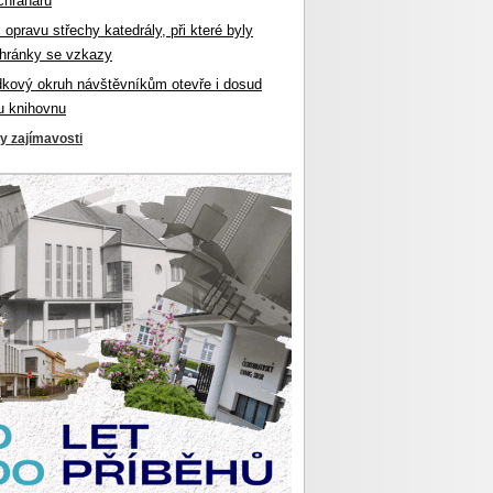
chranářů
l opravu střechy katedrály, při které byly
hránky se vzkazy
dkový okruh návštěvníkům otevře i dosud
u knihovnu
ky zajímavosti