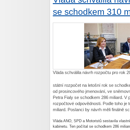
se schodkem 310 mi
Vláda schválila návrh rozpočtu pro rok 
státní rozpočet na letošní rok se schod
od prosincového jmenování, ve sněmovn
Petra Fialy se schodkem 286 miliard. V 
rozpočtové odpovědnosti. Podle toho je to
miliard. Poslanci by návrh měli finálně s
Vláda ANO, SPD a Motoristů sestavila vlastní
kabinetu. Ten počítal se schodkem 286 miliar