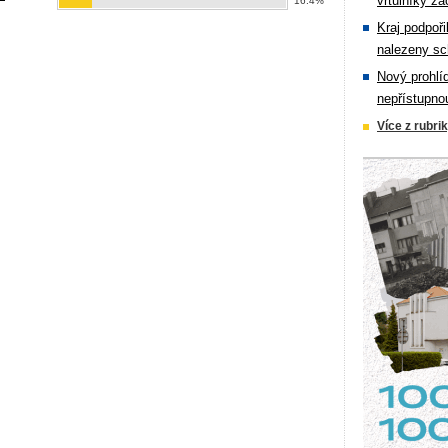
vrtulníky zá
16.4%
Kraj podpoři
nalezeny sc
Nový prohlí
nepřístupno
Více z rubri