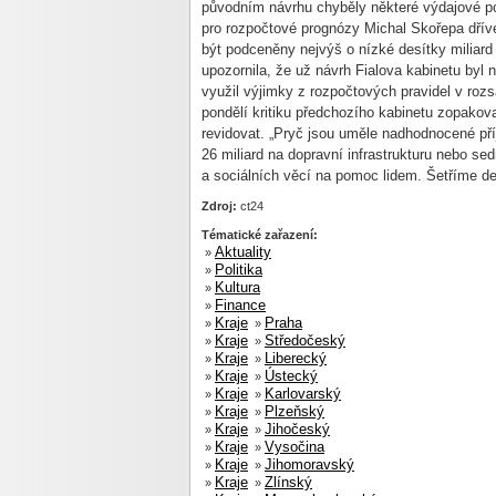
původním návrhu chyběly některé výdajové po
pro rozpočtové prognózy Michal Skořepa dřív
být podceněny nejvýš o nízké desítky miliard
upozornila, že už návrh Fialova kabinetu byl 
využil výjimky z rozpočtových pravidel v rozsa
pondělí kritiku předchozího kabinetu zopakova
revidovat. „Pryč jsou uměle nadhodnocené pří
26 miliard na dopravní infrastrukturu nebo se
a sociálních věcí na pomoc lidem. Šetříme de
Zdroj:
ct24
Tématické zařazení:
Aktuality
»
Politika
»
Kultura
»
Finance
»
Kraje
Praha
»
»
Kraje
Středočeský
»
»
Kraje
Liberecký
»
»
Kraje
Ústecký
»
»
Kraje
Karlovarský
»
»
Kraje
Plzeňský
»
»
Kraje
Jihočeský
»
»
Kraje
Vysočina
»
»
Kraje
Jihomoravský
»
»
Kraje
Zlínský
»
»