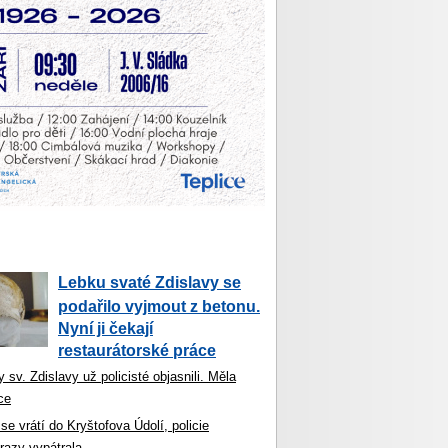
Lebku svaté Zdislavy se
podařilo vyjmout z betonu.
Nyní ji čekají
restaurátorské práce
 sv. Zdislavy už policisté objasnili. Měla
ce
se vrátí do Kryštofova Údolí, policie
razy vypátrala