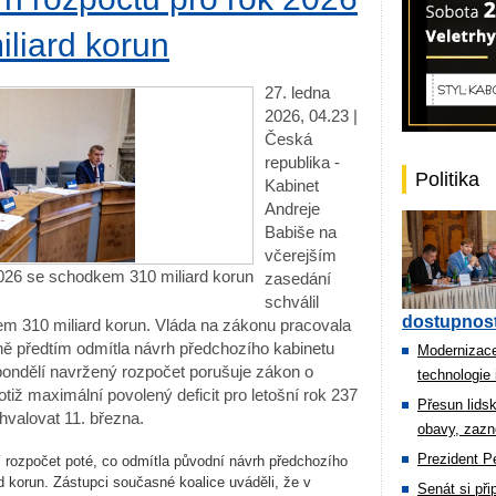
liard korun
27. ledna
2026, 04.23 |
Česká
republika -
Politika
Kabinet
Andreje
Babiše na
včerejším
2026 se schodkem 310 miliard korun
zasedání
schválil
dostupnost
kem 310 miliard korun. Vláda na zákonu pracovala
ě předtím odmítla návrh předchozího kabinetu
Modernizace
pondělí navržený rozpočet porušuje zákon o
technologie 
tiž maximální povolený deficit pro letošní rok 237
Přesun lids
chvalovat 11. března.
obavy, zazn
Prezident Pe
 rozpočet poté, co odmítla původní návrh předchozího
d korun. Zástupci současné koalice uváděli, že v
Senát si př