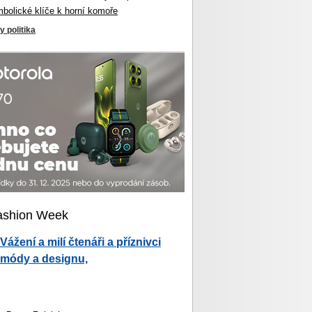
mbolické klíče k horní komoře
y politika
ashion Week
Vážení a milí čtenáři a příznivci
módy a designu,