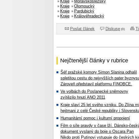
Kraje
Moravskoslezský
»
»
Kraje
Olomoucký
»
»
Kraje
Pardubický
»
»
Kraje
Královéhradecký
»
»
Poslat článek
Diskuse
T
(0)
Nejčtenější články v rubrice
Šéf pražské komory Simon Slanina odhalil
spletitou cestu do nejvyšších pater byznys
Zároveň představil platformu FINOBCE.
Ve volbách do Poslanecké sněmovny
zvítězilo hnutí ANO 2011
Kraje slaví 25 let svého vzniku. Do Zlína mí
hejtmani z celé České republiky i Slovensk
Humanitární pomoc i kulturní propojení
Film o síle pravdy v čase lží. Dánsko-česk
dokument vyslaný do boje o Oscara Pan
Nikdo proti Putinovi vstupuje do českých ki