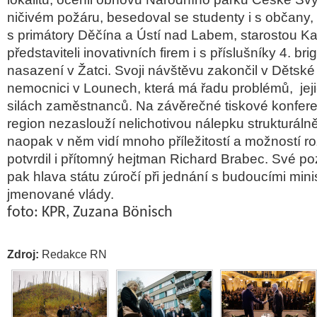
ničivém požáru, besedoval se studenty i s občany, 
s primátory Děčína a Ústí nad Labem, starostou K
představiteli inovativních firem i s příslušníky 4. br
nasazení v Žatci. Svoji návštěvu zakončil v Dětské
nemocnici v Lounech, která má řadu problémů,
je
silách zaměstnanců. Na závěrečné tiskové konferenc
region nezaslouží nelichotivou nálepku strukturálně
naopak v něm vidí mnoho příležitostí a možností ro
potvrdil i přítomný hejtman Richard Brabec. Své p
pak hlava státu zúročí při jednání s budoucími mini
jmenované vlády.
foto: KPR, Zuzana Bönisch
Zdroj:
Redakce RN