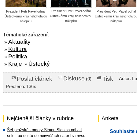
Prezident Petr Pavel odňal
Prezident Petr Pavel odňal
Prezident Petr Pavel odňal
Ústeckému kraji nelichotivou
Ústeckému kraji nelichotivou
Ústeckému kraji nelichotivo
nálepku
nálepku
nálepku
Tématické zařazení:
Aktuality
»
Kultura
»
Politika
»
Kraje
Ústecký
»
»
Diskuse
Poslat článek
Tisk
Autor: L
(0)
Přečteno: 136x
Nejčtenější články v rubrice
Anketa
Šéf pražské komory Simon Slanina odhalil
Souhlasíte 
spletitou cestu do nejvyšších pater byznysu.