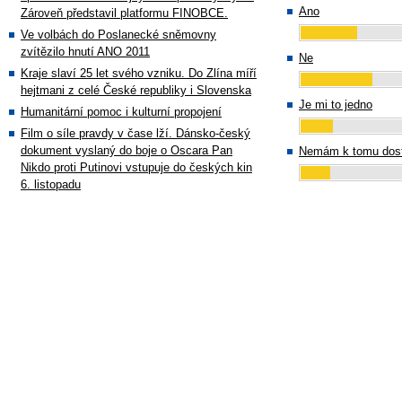
Ano
Zároveň představil platformu FINOBCE.
Ve volbách do Poslanecké sněmovny
zvítězilo hnutí ANO 2011
Ne
Kraje slaví 25 let svého vzniku. Do Zlína míří
hejtmani z celé České republiky i Slovenska
Je mi to jedno
Humanitární pomoc i kulturní propojení
Film o síle pravdy v čase lží. Dánsko-český
dokument vyslaný do boje o Oscara Pan
Nemám k tomu dost
Nikdo proti Putinovi vstupuje do českých kin
6. listopadu