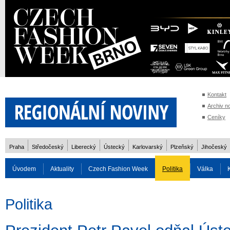
Kontakt
Archiv n
Ceníky
Praha
Středočeský
Liberecký
Ústecký
Karlovarský
Plzeňský
Jihočeský
Úvodem
Aktuality
Czech Fashion Week
Politika
Válka
Auto
Doprava
Zvířata
ZOH Soči 2014
Reality
Cestován
Politika
Rozhovory