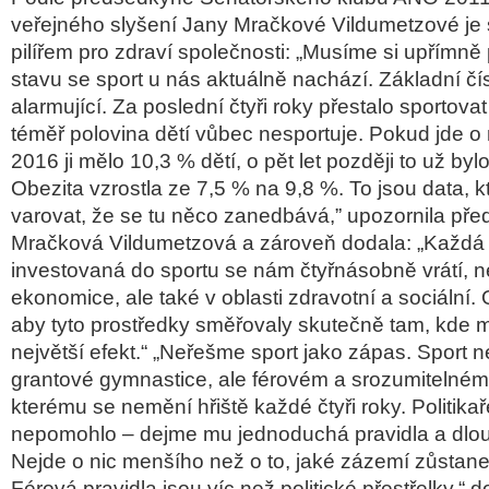
veřejného slyšení
Jany Mračkové Vildumetzové
je
pilířem pro zdraví společnosti:
„Musíme si upřímně 
stavu se sport u nás aktuálně nachází. Základní čís
alarmující. Za poslední čtyři roky přestalo sportovat 
téměř polovina dětí vůbec nesportuje. Pokud jde o
2016 ji mělo 10,3 % dětí, o pět let později to už by
Obezita vzrostla ze 7,5 % na 9,8 %. To jsou data, 
varovat, že se tu něco zanedbává,”
upozornila př
Mračková Vildumetzová a zároveň dodala:
„Každá
investovaná do sportu se nám čtyřnásobně vrátí, n
ekonomice, ale také v oblasti zdravotní a sociální. O 
aby tyto prostředky směřovaly skutečně tam, kde 
největší efekt.“ „Neřešme sport jako zápas. Sport 
grantové gymnastice, ale férovém a srozumitelné
kterému se nemění hřiště každé čtyři roky. Politikař
nepomohlo – dejme mu jednoduchá pravidla a dlo
Nejde o nic menšího než o to, jaké zázemí zůstan
Férová pravidla jsou víc než politické přestřelky,“
d