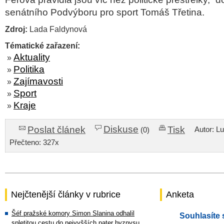
senátního Podvýboru pro sport
Tomáš Třetina
.
Zdroj:
Lada Faldynová
Tématické zařazení:
Aktuality
»
Politika
»
Zajímavosti
»
Sport
»
Kraje
»
Diskuse
Poslat článek
Tisk
Autor: L
(0)
Přečteno: 327x
Nejčtenější články v rubrice
Anketa
Šéf pražské komory Simon Slanina odhalil
Souhlasíte 
spletitou cestu do nejvyšších pater byznysu.