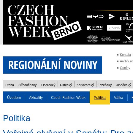
Kontakt
Archiv n
Ceníky
Praha
Středočeský
Liberecký
Ústecký
Karlovarský
Plzeňský
Jihočeský
Úvodem
Aktuality
Czech Fashion Week
Politika
Válka
Auto
Doprava
Zvířata
ZOH Soči 2014
Reality
Cestován
Politika
Rozhovory