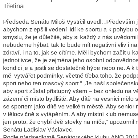
Třetina.
Předseda Senátu
Miloš Vystrčil
uvedl:
„Především j
abychom zlepšili vedení lidí ke sportu a k pohybu
smyslu, že je důležité, aby si každý z nás uvědomi
nebudeme hýbat, tak to bude mít negativní vliv i n
zdraví, i na to, jak se cítíme. Měli bychom začít u 
jednotlivce, že je zejména jeho osobní odpovědnost
kondici je a jestli se dostatečně hýbe nebo ne. A k 
měl vytvářet podmínky, včetně třeba toho, že podp
sport nebo ten masový sport.“ „Je naší společensk
aby sport zůstal přístupný všem – bez ohledu na vě
zázemí či místo bydliště. Aby dítě na vesnici mělo s
se sportem jako dítě ve velkém městě. Aby senior m
v tělocvičně s vytápěním. A aby místní klub nemuse
jen proto, že chybí dvě stovky na míče,“
upozornil 
Senátu
Ladislav Václavec
.
Podle předsedkyně Senátorského klubu ANO 2011 a