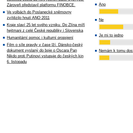
Ano
Zároveň představil platformu FINOBCE.
Ve volbách do Poslanecké sněmovny
zvítězilo hnutí ANO 2011
Ne
Kraje slaví 25 let svého vzniku. Do Zlína míří
hejtmani z celé České republiky i Slovenska
Je mi to jedno
Humanitární pomoc i kulturní propojení
Film o síle pravdy v čase lží. Dánsko-český
dokument vyslaný do boje o Oscara Pan
Nemám k tomu dost
Nikdo proti Putinovi vstupuje do českých kin
6. listopadu