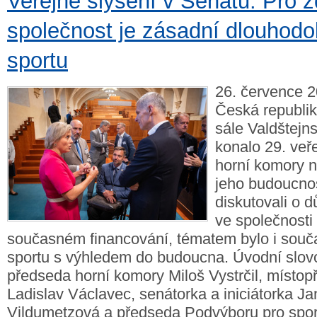
Veřejné slyšení v Senátu: Pro 
společnost je zásadní dlouhod
sportu
26. července 2
Česká republi
sále Valdštejn
konalo 29. veř
horní komory n
jeho budoucnos
diskutovali o d
ve společnosti
současném financování, tématem bylo i souč
sportu s výhledem do budoucna. Úvodní slovo
předseda horní komory Miloš Vystrčil, místo
Ladislav Václavec, senátorka a iniciátorka J
Vildumetzová a předseda Podvýboru pro spo