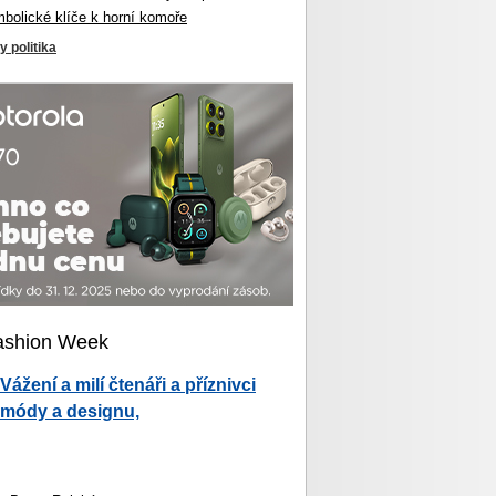
mbolické klíče k horní komoře
y politika
ashion Week
Vážení a milí čtenáři a příznivci
módy a designu,