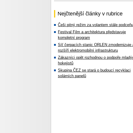
Nejčtenější články v rubrice
Češi pitný režim za volantem stále podceňu
Festival Film a architektura představuje
kompletní program
Síť čerpacích stanic ORLEN zmodernizuje 
rozšíří elektromobilní infrastrukturu
Zákazníci opět rozhodnou o podpoře mladý
hokejistů
Skupina ČEZ se stará o budoucí recyklaci
solárních panelů