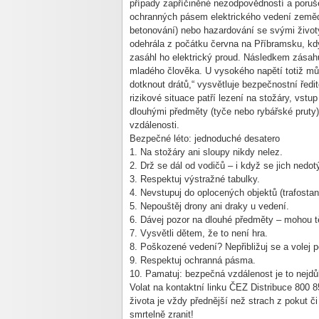
případy zapříčiněné nezodpovědností a poruš
ochranných pásem elektrického vedení zeměděl
betonování) nebo hazardování se svými životy
odehrála z počátku června na Příbramsku, kdy
zasáhl ho elektrický proud. Následkem zásah
mladého člověka. U vysokého napětí totiž můž
dotknout drátů,“ vysvětluje bezpečnostní ředi
rizikové situace patří lezení na stožáry, vstu
dlouhými předměty (tyče nebo rybářské pruty)
vzdálenosti.
Bezpečné léto: jednoduché desatero
1.
Na stožáry ani sloupy nikdy nelez.
2.
Drž se dál od vodičů – i když se jich nedot
3.
Respektuj výstražné tabulky.
4.
Nevstupuj do oplocených objektů (trafostan
5.
Nepouštěj drony ani draky u vedení.
6.
Dávej pozor na dlouhé předměty – mohou tě „
7.
Vysvětli dětem, že to není hra.
8.
Poškozené vedení? Nepřibližuj se a volej p
9.
Respektuj ochranná pásma.
10.
Pamatuj: bezpečná vzdálenost je to nejdůl
Volat na kontaktní linku ČEZ Distribuce 800 
života je vždy přednější než strach z pokut či
smrtelně zranit!