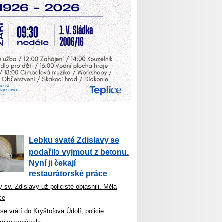
Lebku svaté Zdislavy se
podařilo vyjmout z betonu.
Nyní ji čekají
restaurátorské práce
 sv. Zdislavy už policisté objasnili. Měla
ce
se vrátí do Kryštofova Údolí, policie
razy vypátrala