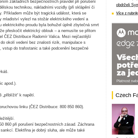
ením základních bezpečnostních pravidel při porušení
obdrželi Sy
skou technikou, nákladními vozidly (při sklápění či
. Příkladem může být tragická událost, která se
Více z rubrik
 mladiství vylezl na stožár elektrického vedení a
u elektrického proudu byla bohužel úplně zbytečná smrt
e přeskočit elektrický oblouk – a nemusíte se přitom
tel ČEZ Distribuce Radomír Valica. Mezi nejčastější
p do okolí vedení bez znalosti rizik, manipulace s
, vstup do trafostanic a také podcenění bezpečné
ýkáš.
ic apod.).
Czech F
přiblížit“ k napětí.
oruchovou linku (ČEZ Distribuce: 800 850 860).
ežitější.
850 860 při porušení bezpečnostních zásad. Záchrana
 sankcí. Elektřina je dobrý sluha, ale může také