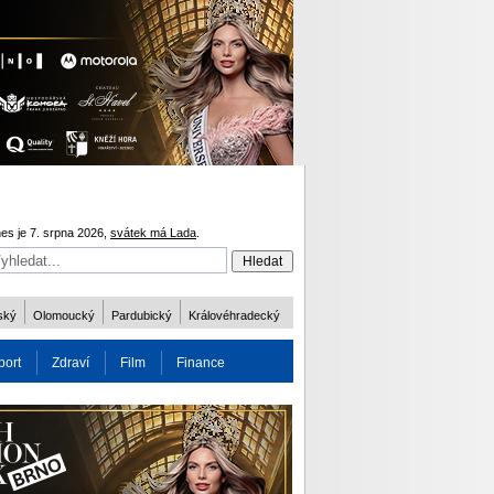
es je 7. srpna 2026,
svátek má Lada
.
ský
Olomoucký
Pardubický
Královéhradecký
port
Zdraví
Film
Finance
obnost
Více
ODM 2016