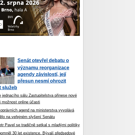
Senát otevřel debatu o
významu reorganizace
agendy závislostí, její
přesun nesmí ohrozit
 služeb
 jednacího sálu Zastupitelstva přinese nové
i možnost online účasti
koprávních agend na ministerstva vyvolává
ělo na veřejném slyšení Senátu
tr Pavel se tradičně setkal s mladými politiky
ipomněl 30 let existence. Bývalí předsedové