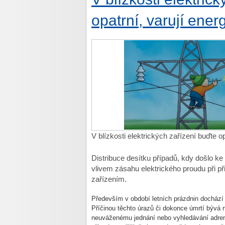
opatrní, varují energ
V blízkosti elektrických zařízení buďte op
Distribuce desítku případů, kdy došlo k
vlivem zásahu elektrického proudu při př
zařízením.
Především v období letních prázdnin dochází
Příčinou těchto úrazů či dokonce úmrtí bývá n
neuváženému jednání nebo vyhledávání adren