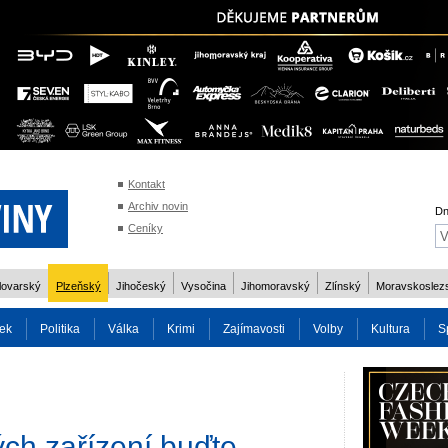
Kontakt
Archiv novin
Dn
Ceníky
lovarský
Plzeňský
Jihočeský
Vysočina
Jihomoravský
Zlínský
Moravskoslez
ek
Politika
Válka
Krimi
Zajímavosti
Volby
Kultura
S
2014
Reality
Cestování
Volby 2013
Technika
Charita
Os
kých zařízení buďte