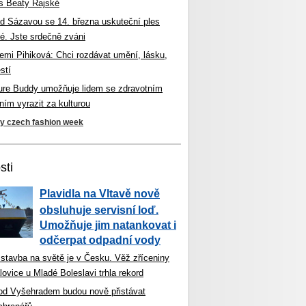
s Beaty Rajské
d Sázavou se 14. března uskuteční ples
é. Jste srdečně zváni
mi Pihiková: Chci rozdávat umění, lásku,
stí
ture Buddy umožňuje lidem se zdravotním
ím vyrazit za kulturou
ky czech fashion week
sti
Plavidla na Vltavě nově
obsluhuje servisní loď.
Umožňuje jim natankovat i
odčerpat odpadní vody
 stavba na světě je v Česku. Věž zříceniny
ovice u Mladé Boleslavi trhla rekord
od Vyšehradem budou nově přistávat