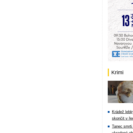
Krimi
Krádež lebky
skončit v ře
Tanec smrti 
ukradené ob