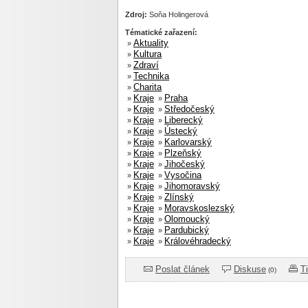
Zdroj:
Soňa Holingerová
Tématické zařazení:
Aktuality
»
Kultura
»
Zdraví
»
Technika
»
Charita
»
Kraje
Praha
»
»
Kraje
Středočeský
»
»
Kraje
Liberecký
»
»
Kraje
Ústecký
»
»
Kraje
Karlovarský
»
»
Kraje
Plzeňský
»
»
Kraje
Jihočeský
»
»
Kraje
Vysočina
»
»
Kraje
Jihomoravský
»
»
Kraje
Zlínský
»
»
Kraje
Moravskoslezský
»
»
Kraje
Olomoucký
»
»
Kraje
Pardubický
»
»
Kraje
Královéhradecký
»
»
Poslat článek
Diskuse
T
(0)