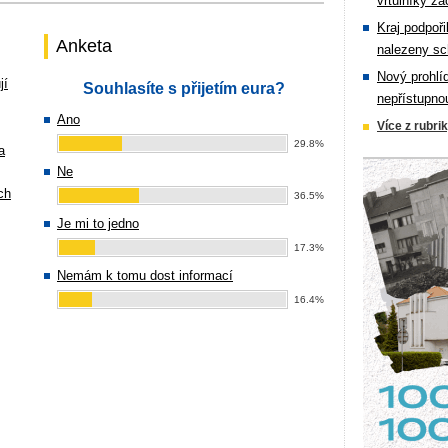
vrtulníky zá
Kraj podpoři
Anketa
nalezeny sc
Nový prohlí
jí
Souhlasíte s přijetím eura?
nepřístupno
Ano
Více z rubri
29.8%
a
Ne
ch
36.5%
Je mi to jedno
17.3%
Nemám k tomu dost informací
16.4%