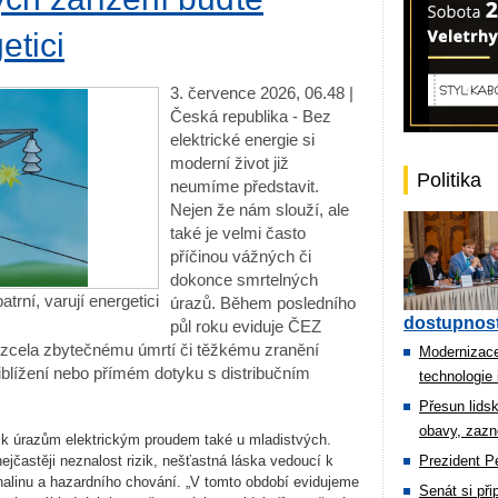
etici
3. července 2026, 06.48 |
Česká republika - Bez
elektrické energie si
moderní život již
Politika
neumíme představit.
Nejen že nám slouží, ale
také je velmi často
příčinou vážných či
dokonce smrtelných
atrní, varují energetici
úrazů. Během posledního
dostupnost
půl roku eviduje ČEZ
e zcela zbytečnému úmrtí či těžkému zranění
Modernizace
iblížení nebo přímém dotyku s distribučním
technologie 
Přesun lids
obavy, zazn
 k úrazům elektrickým proudem také u mladistvých.
ejčastěji neznalost rizik, nešťastná láska vedoucí k
Prezident Pe
alinu a hazardního chování. „V tomto období evidujeme
Senát si př