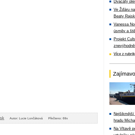
Dvacátý ple
Ve Žďáru na
Beaty Rajsk
Vanessa Noe
úsměv a ště
Projekt Cul
znevýhodněn
Více z rubri
Zajímavo
Nejšikmější
isk
Autor: Lucie Lončáková
Přečteno: 69x
hradu Michal
Na Vltavě p