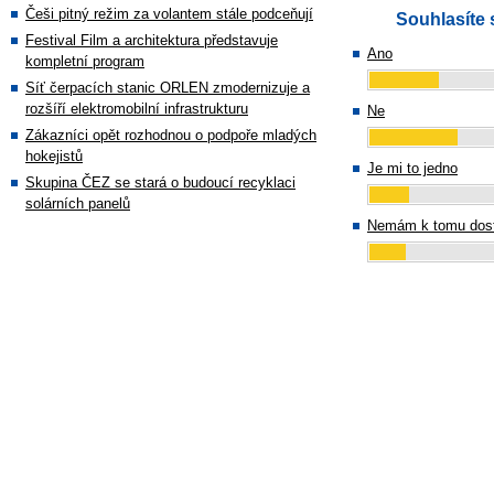
Češi pitný režim za volantem stále podceňují
Souhlasíte 
Festival Film a architektura představuje
Ano
kompletní program
Síť čerpacích stanic ORLEN zmodernizuje a
rozšíří elektromobilní infrastrukturu
Ne
Zákazníci opět rozhodnou o podpoře mladých
hokejistů
Je mi to jedno
Skupina ČEZ se stará o budoucí recyklaci
solárních panelů
Nemám k tomu dost