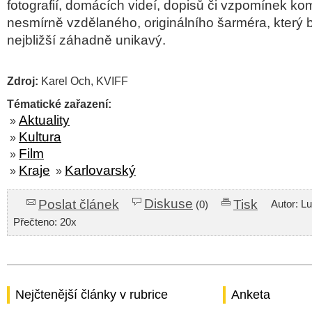
fotografií, domácích videí, dopisů či vzpomínek k
nesmírně vzdělaného, originálního šarméra, který b
nejbližší záhadně unikavý.
Zdroj:
Karel Och, KVIFF
Tématické zařazení:
Aktuality
»
Kultura
»
Film
»
Kraje
Karlovarský
»
»
Diskuse
Poslat článek
Tisk
Autor: L
(0)
Přečteno: 20x
Nejčtenější články v rubrice
Anketa