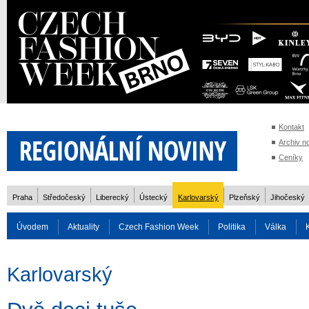
Kontakt
Archiv n
Ceníky
Praha
Středočeský
Liberecký
Ústecký
Karlovarský
Plzeňský
Jihočeský
Úvodem
Aktuality
Czech Fashion Week
Politika
Válka
Auto
Doprava
Zvířata
ZOH Soči 2014
Reality
Cestován
Karlovarský
Rozhovory