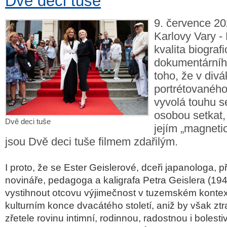
Dvě deci tuše
9. července 20
Karlovy Vary - 
kvalita biograf
dokumentárního
toho, že v divá
portrétovaného
vyvolá touhu s
osobou setkat, 
Dvě deci tuše
jejím „magneti
jsou Dvě deci tuše filmem zdařilým.
I proto, že se Ester Geislerové, dceři japanologa, p
novináře, pedagoga a kaligrafa Petra Geislera (19
vystihnout otcovu výjimečnost v tuzemském kontex
kulturním konce dvacátého století, aniž by však ztr
zřetele rovinu intimní, rodinnou, radostnou i bolest