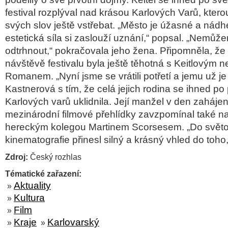
festival rozplýval nad krásou Karlových Varů, kter
svých slov ještě vstřebat. „Město je úžasné a nádh
estetická síla si zaslouží uznání,“ popsal. „Nemů
odtrhnout,“ pokračovala jeho žena. Připomněla, že 
návštěvě festivalu byla ještě těhotná s Keitlovým
Romanem. „Nyní jsme se vrátili potřetí a jemu už je 
Kastnerová s tím, že celá jejich rodina se ihned po
Karlových varů uklidnila. Její manžel v den zahájen
mezinárodní filmové přehlídky zavzpomínal také na
hereckým kolegou Martinem Scorsesem. „Do svět
kinematografie přinesl silný a krásný vhled do toho, 
Zdroj:
Český rozhlas
Tématické zařazení:
Aktuality
»
Kultura
»
Film
»
Kraje
Karlovarský
»
»