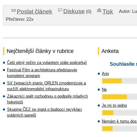
Diskuse
Poslat článek
Tisk
Autor: L
(0)
Přečteno: 22x
Nejčtenější články v rubrice
Anketa
Češi pitný režim za volantem stále podceňují
Souhlasíte 
Festival Film a architektura představuje
Ano
kompletní program
Síť čerpacích stanic ORLEN zmodernizuje a
rozšíří elektromobilní infrastrukturu
Ne
Zákazníci opět rozhodnou o podpoře mladých
hokejistů
Je mi to jedno
Skupina ČEZ se stará o budoucí recyklaci
solárních panelů
Nemám k tomu dost