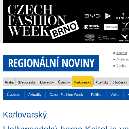
Kontakt
Archiv n
Ceníky
Praha
Středočeský
Liberecký
Ústecký
Karlovarský
Plzeňský
Jihočeský
Úvodem
Aktuality
Czech Fashion Week
Politika
Válka
Auto
Doprava
Zvířata
ZOH Soči 2014
Reality
Cestován
Karlovarský
Rozhovory