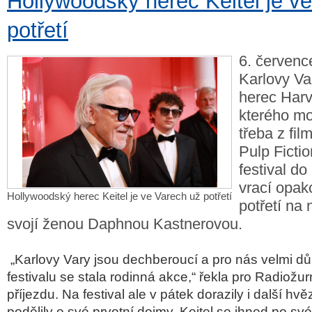
Hollywoodský herec Keitel je v
potřetí
6. červenc
Karlovy Va
herec Harv
kterého mo
třeba z fi
Pulp Fictio
festival d
vrací opak
Hollywoodský herec Keitel je ve Varech už potřetí
potřetí na n
svojí ženou Daphnou Kastnerovou.
„Karlovy Vary jsou dechberoucí a pro nás velmi důl
festivalu se stala rodinná akce,“ řekla pro Radiožurná
příjezdu. Na festival ale v pátek dorazily i další hvě
podělily o své prvotní dojmy. Keitel se ihned po sv