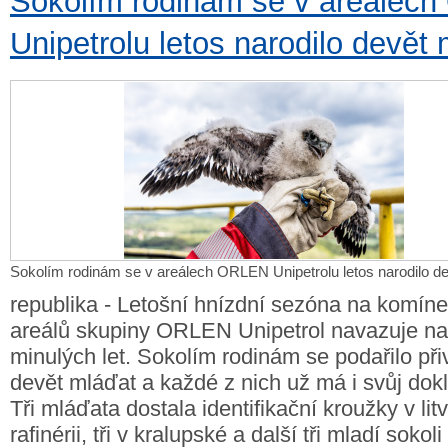
Sokolím rodinám se v areálec
Unipetrolu letos narodilo devět
Sokolím rodinám se v areálech ORLEN Unipetrolu letos narodilo d
republika - Letošní hnízdní sezóna na komín
areálů skupiny ORLEN Unipetrol navazuje na
minulých let. Sokolím rodinám se podařilo při
devět mláďat a každé z nich už má i svůj dokl
Tři mláďata dostala identifikační kroužky v li
rafinérii, tři v kralupské a další tři mladí sokoli