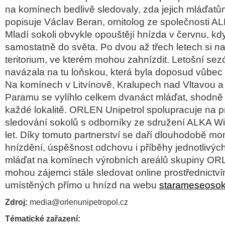
na komínech bedlivě sledovaly, zda jejich mláďatů
popisuje Václav Beran, ornitolog ze společnosti ALK
Mladí sokoli obvykle opouštějí hnízda v červnu, kd
samostatně do světa. Po dvou až třech letech si na
teritorium, ve kterém mohou zahnízdit. Letošní se
navázala na tu loňskou, která byla doposud vůbec 
Na komínech v Litvínově, Kralupech nad Vltavou 
Paramu se vylíhlo celkem dvanáct mláďat, shodně 
každé lokalitě. ORLEN Unipetrol spolupracuje na 
sledování sokolů s odborníky ze sdružení ALKA Wil
let. Díky tomuto partnerství se daří dlouhodobě mo
hnízdění, úspěšnost odchovu i příběhy jednotlivýc
mláďat na komínech výrobních areálů skupiny OR
mohou zájemci stále sledovat online prostřednictv
umístěných přímo u hnízd na webu
starameseosok
Zdroj:
media@orlenunipetropol.cz
Tématické zařazení: