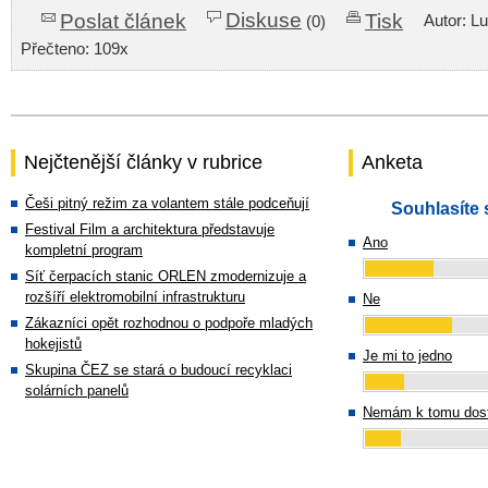
Diskuse
Poslat článek
Tisk
Autor: L
(0)
Přečteno: 109x
Nejčtenější články v rubrice
Anketa
Češi pitný režim za volantem stále podceňují
Souhlasíte 
Festival Film a architektura představuje
Ano
kompletní program
Síť čerpacích stanic ORLEN zmodernizuje a
rozšíří elektromobilní infrastrukturu
Ne
Zákazníci opět rozhodnou o podpoře mladých
hokejistů
Je mi to jedno
Skupina ČEZ se stará o budoucí recyklaci
solárních panelů
Nemám k tomu dost