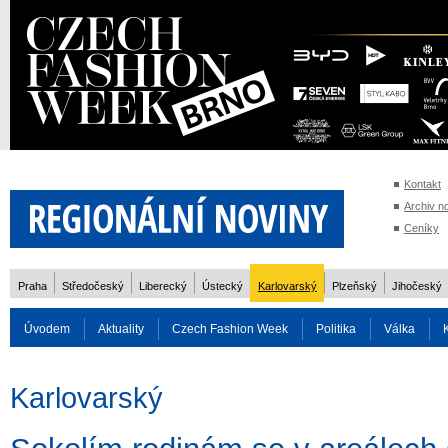
Kontakt
Archiv n
Ceníky
Praha
Středočeský
Liberecký
Ústecký
Karlovarský
Plzeňský
Jihočeský
Úvodem
Aktuality
Czech Fashion Week
Politika
Válka
Auto
Doprava
Zvířata
ZOH Soči 2014
Reality
Cestován
Karlovarský
Rozhovory