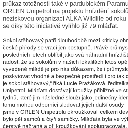
průkaz totožnosti také v pardubickém Param
ORLEN Unipetrol na projektu hnízdění sokolů
neziskovou organizací ALKA Wildlife od rok
se díky této iniciativě vylíhlo již 79 mláďat.
Sokol stěhovavý patří dlouhodobě mezi kriticky oh
české přírody se vrací jen postupně. Právě průmysl
posledních letech oblíbil jako svá náhradní hnízdi
radost, že se sokolům v našich lokalitách letos opě
vyvedené mládě je pro nás důkazem, že i průmysl
poskytovat vhodné a bezpečné prostředí i pro tak ci
je sokol stěhovavý,“ říká Lucie Pražáková, ředit
Unipetrol. Mláďata dostávají kroužky přibližně ve stář
týdnů, které jim následně slouží jako jedinečný ident
tomu mohou odborníci sledovat jejich další osudy i 
jsme v ORLEN Unipetrolu okroužkovali celkem devě
bylo pět samců a čtyři samičky. Mláďata byla ve vý
čerstvě nažraná a při kroužkování spolupracovala.