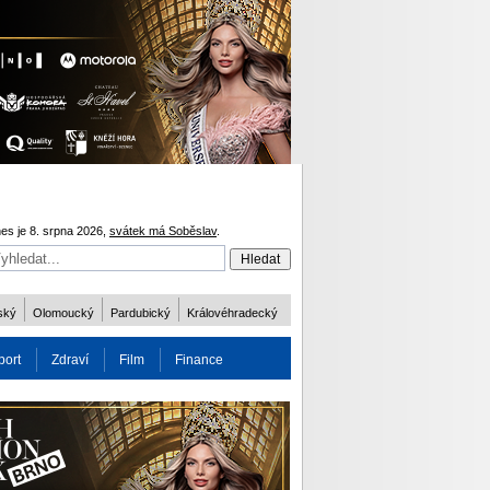
es je 8. srpna 2026,
svátek má Soběslav
.
ský
Olomoucký
Pardubický
Královéhradecký
port
Zdraví
Film
Finance
obnost
Více
ODM 2016