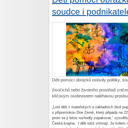
soudce i podnikatel
Děti pomocí obrázků oslovily politiky, so
živočichů nebo životního prostředí zniče
klíčovým osobnostem naléhavou prosbu: 
„Loni děti z mateřských a základních škol po
s připomínkou Dne Země, který připadá na 22. 
proto se ji letos rozhodly zopakovat,“ vysvětl
Česká krajina. I děti totiž vnímají, že kolem 