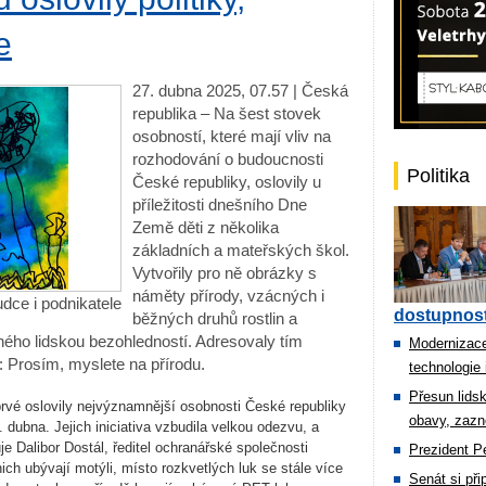
e
27. dubna 2025, 07.57 | Česká
republika – Na šest stovek
osobností, které mají vliv na
rozhodování o budoucnosti
Politika
České republiky, oslovily u
příležitosti dnešního Dne
Země děti z několika
základních a mateřských škol.
Vytvořily pro ně obrázky s
náměty přírody, vzácných i
udce i podnikatele
dostupnost
běžných druhů rostlin a
ného lidskou bezohledností. Adresovaly tím
Modernizace
Prosím, myslete na přírodu.
technologie 
Přesun lids
prvé oslovily nejvýznamnější osobnosti České republiky
obavy, zazn
dubna. Jejich iniciativa vzbudila velkou odezvu, a
uje Dalibor Dostál, ředitel ochranářské společnosti
Prezident Pe
nich ubývají motýli, místo rozkvetlých luk se stále více
Senát si př