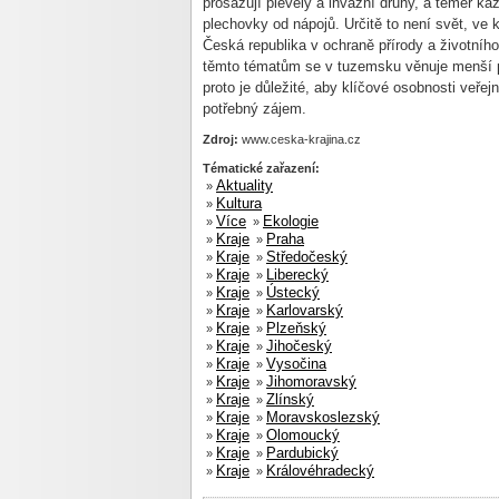
prosazují plevely a invazní druhy, a téměř k
plechovky od nápojů. Určitě to není svět, ve k
Česká republika v ochraně přírody a životníh
těmto tématům se v tuzemsku věnuje menší po
proto je důležité, aby klíčové osobnosti veřej
potřebný zájem.
Zdroj:
www.ceska-krajina.cz
Tématické zařazení:
Aktuality
»
Kultura
»
Více
Ekologie
»
»
Kraje
Praha
»
»
Kraje
Středočeský
»
»
Kraje
Liberecký
»
»
Kraje
Ústecký
»
»
Kraje
Karlovarský
»
»
Kraje
Plzeňský
»
»
Kraje
Jihočeský
»
»
Kraje
Vysočina
»
»
Kraje
Jihomoravský
»
»
Kraje
Zlínský
»
»
Kraje
Moravskoslezský
»
»
Kraje
Olomoucký
»
»
Kraje
Pardubický
»
»
Kraje
Královéhradecký
»
»