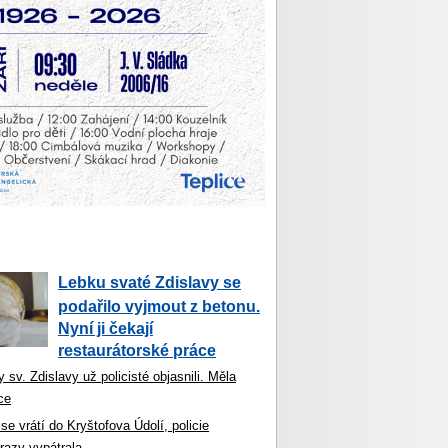
Lebku svaté Zdislavy se
podařilo vyjmout z betonu.
Nyní ji čekají
restaurátorské práce
 sv. Zdislavy už policisté objasnili. Měla
ce
se vrátí do Kryštofova Údolí, policie
razy vypátrala