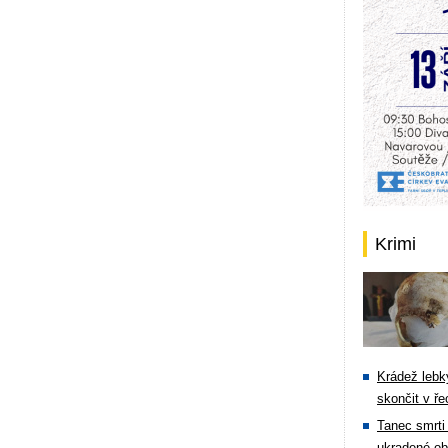
Krimi
Krádež lebky
skončit v ře
Tanec smrti 
ukradené ob