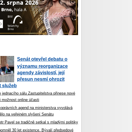
Senát otevřel debatu o
významu reorganizace
agendy závislostí, její
přesun nesmí ohrozit
 služeb
 jednacího sálu Zastupitelstva přinese nové
i možnost online účasti
koprávních agend na ministerstva vyvolává
ělo na veřejném slyšení Senátu
tr Pavel se tradičně setkal s mladými politiky
ipomněl 30 let existence. Bývalí předsedové