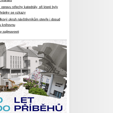
chranářů
l opravu střechy katedrály, při které byly
hránky se vzkazy
dkový okruh návštěvníkům otevře i dosud
u knihovnu
ky zajímavosti