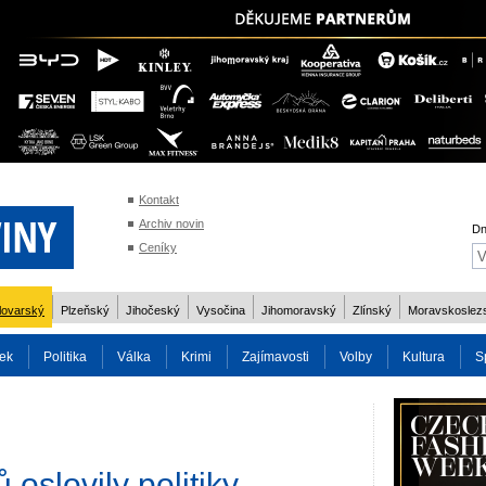
Kontakt
Archiv novin
Dn
Ceníky
lovarský
Plzeňský
Jihočeský
Vysočina
Jihomoravský
Zlínský
Moravskoslez
ek
Politika
Válka
Krimi
Zajímavosti
Volby
Kultura
S
2014
Reality
Cestování
Volby 2013
Technika
Charita
Os
oslovily politiky,