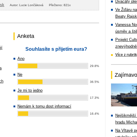
Dvacátý ple
isk
Autor: Lucie Lončáková
Přečteno: 821x
Ve Žďáru na
Beaty Rajsk
Vanessa Noe
úsměv a ště
Anketa
Projekt Cul
znevýhodněn
jí
Souhlasíte s přijetím eura?
Více z rubri
Ano
29.8%
a
Zajímavo
Ne
ch
36.5%
Je mi to jedno
17.3%
Nemám k tomu dost informací
16.4%
Nejšikmější
hradu Michal
Na Vltavě p