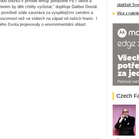
aždou stezku v přírodě lemují poházené PET lahve a
obdrželi Sy
terém by děti chtěly vyrůstat,“ doplňuje Dalibor Dostál.
o prostředí stále zaostává za vyspělejšími zeměmi a
Více z rubrik
zornost než ve státech na západ od našich hranic. I
ného života projevovaly o environmentální oblast
Czech F