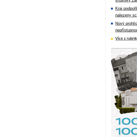
vrtulníky zá
Kraj podpoři
nalezeny sc
Nový prohlí
nepřístupno
Více z rubri