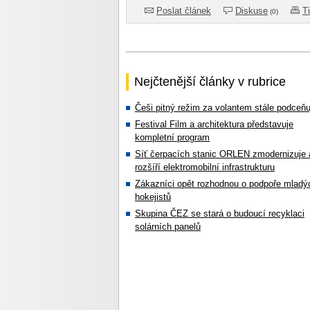
Poslat článek
Diskuse
T
(0)
Nejčtenější články v rubrice
Češi pitný režim za volantem stále podceňu
Festival Film a architektura představuje
kompletní program
Síť čerpacích stanic ORLEN zmodernizuje 
rozšíří elektromobilní infrastrukturu
Zákazníci opět rozhodnou o podpoře mladý
hokejistů
Skupina ČEZ se stará o budoucí recyklaci
solárních panelů