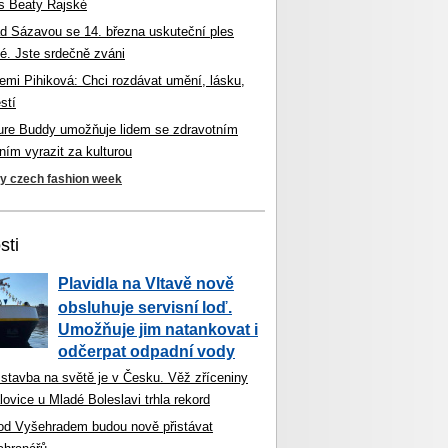
s Beaty Rajské
d Sázavou se 14. března uskuteční ples
é. Jste srdečně zváni
mi Pihiková: Chci rozdávat umění, lásku,
stí
ture Buddy umožňuje lidem se zdravotním
ím vyrazit za kulturou
ky czech fashion week
sti
Plavidla na Vltavě nově
obsluhuje servisní loď.
Umožňuje jim natankovat i
odčerpat odpadní vody
 stavba na světě je v Česku. Věž zříceniny
ovice u Mladé Boleslavi trhla rekord
od Vyšehradem budou nově přistávat