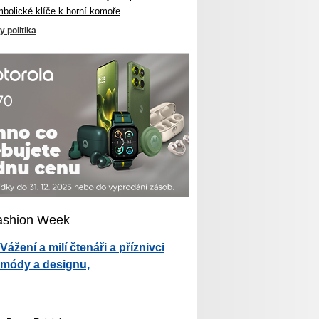
mbolické klíče k horní komoře
y politika
ashion Week
Vážení a milí čtenáři a příznivci
módy a designu,