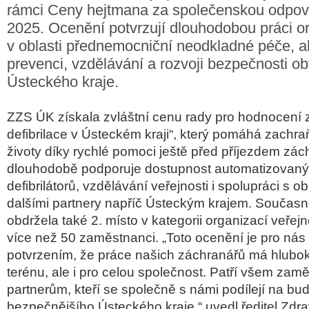
rámci Ceny hejtmana za společenskou odpov
2025. Ocenění potvrzují dlouhodobou práci o
v oblasti přednemocniční neodkladné péče, al
prevenci, vzdělávání a rozvoji bezpečnosti ob
Ústeckého kraje.
ZZS ÚK získala zvláštní cenu rady pro hodnocení 
defibrilace v Ústeckém kraji“, který pomáhá zachra
životy díky rychlé pomoci ještě před příjezdem zác
dlouhodobě podporuje dostupnost automatizovaný
defibrilátorů, vzdělávání veřejnosti i spolupráci s o
dalšími partnery napříč Ústeckým krajem. Souča
obdržela také 2. místo v kategorii organizací veřej
více než 50 zaměstnanci.
„Toto ocenění je pro ná
potvrzením, že práce našich záchranářů má hlubok
terénu, ale i pro celou společnost. Patří všem zam
partnerům, kteří se společně s námi podílejí na bu
bezpečnějšího Ústeckého kraje,“
uvedl ředitel Zdr