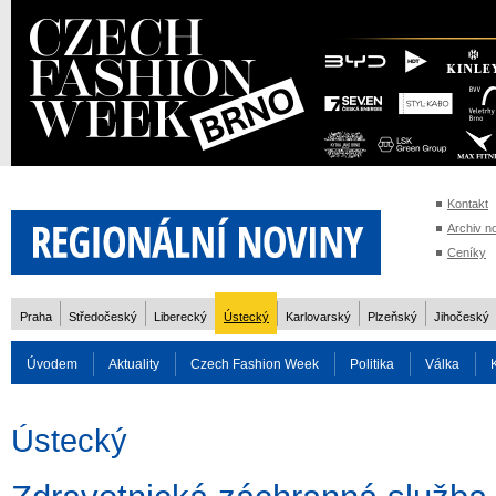
Kontakt
Archiv n
Ceníky
Praha
Středočeský
Liberecký
Ústecký
Karlovarský
Plzeňský
Jihočeský
Úvodem
Aktuality
Czech Fashion Week
Politika
Válka
Auto
Doprava
Zvířata
ZOH Soči 2014
Reality
Cestován
Ústecký
Rozhovory