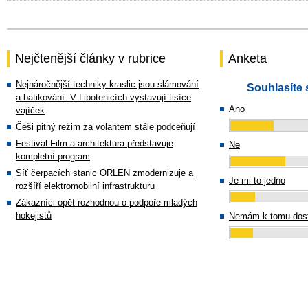
Nejčtenější články v rubrice
Anketa
Nejnáročnější techniky kraslic jsou slámování
Souhlasíte 
a batikování. V Libotenicích vystavují tisíce
Ano
vajíček
Češi pitný režim za volantem stále podceňují
Festival Film a architektura představuje
Ne
kompletní program
Síť čerpacích stanic ORLEN zmodernizuje a
Je mi to jedno
rozšíří elektromobilní infrastrukturu
Zákazníci opět rozhodnou o podpoře mladých
hokejistů
Nemám k tomu dost