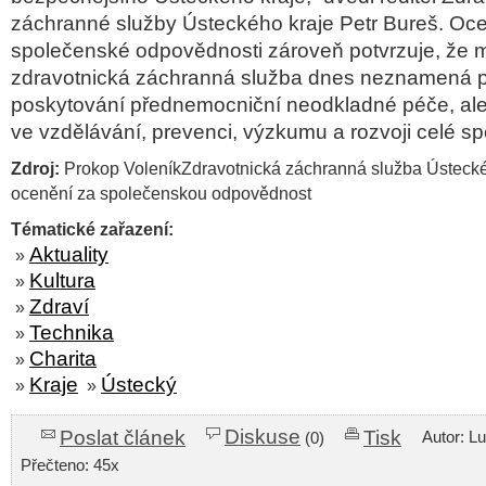
záchranné služby Ústeckého kraje Petr Bureš. Ocen
společenské odpovědnosti zároveň potvrzuje, že 
zdravotnická záchranná služba dnes neznamená 
poskytování přednemocniční neodkladné péče, ale t
ve vzdělávání, prevenci, výzkumu a rozvoji celé sp
Zdroj:
Prokop VoleníkZdravotnická záchranná služba Ústecké
ocenění za společenskou odpovědnost
Tématické zařazení:
Aktuality
»
Kultura
»
Zdraví
»
Technika
»
Charita
»
Kraje
Ústecký
»
»
Diskuse
Poslat článek
Tisk
Autor: L
(0)
Přečteno: 45x