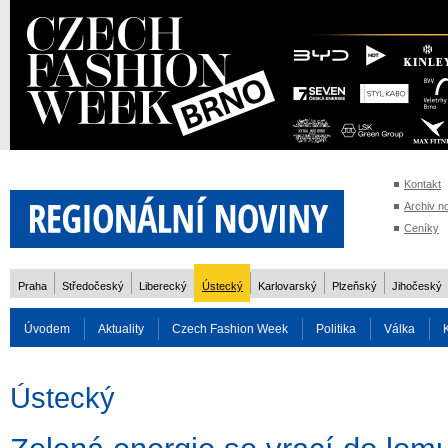
Kontakt
Archiv n
Ceníky
Praha
Středočeský
Liberecký
Ústecký
Karlovarský
Plzeňský
Jihočeský
Úvodem
Aktuality
Czech Fashion Week
Politika
Válka
Auto
Doprava
Zvířata
ZOH Soči 2014
Reality
Cestován
Ústecký
Rozhovory