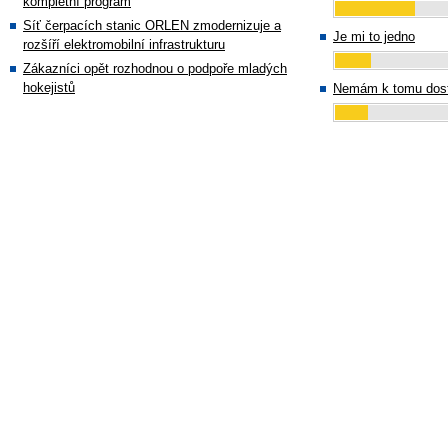
kompletní program
Síť čerpacích stanic ORLEN zmodernizuje a
Je mi to jedno
rozšíří elektromobilní infrastrukturu
Zákazníci opět rozhodnou o podpoře mladých
hokejistů
Nemám k tomu dost