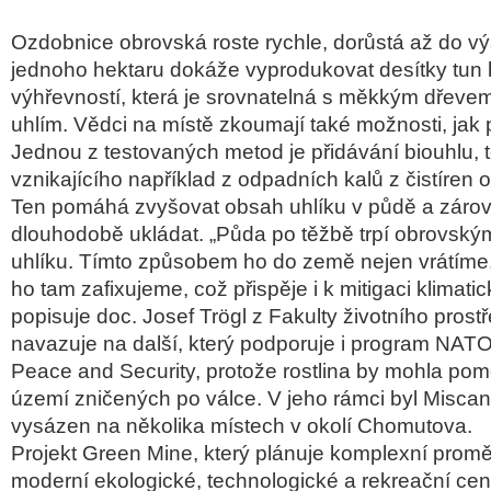
Ozdobnice obrovská roste rychle, dorůstá až do vý
jednoho hektaru dokáže vyprodukovat desítky tun
výhřevností, která je srovnatelná s měkkým dřeve
uhlím. Vědci na místě zkoumají také možnosti, jak p
Jednou z testovaných metod je přidávání biouhlu, 
vznikajícího například z odpadních kalů z čistíren
Ten pomáhá zvyšovat obsah uhlíku v půdě a zárov
dlouhodobě ukládat. „Půda po těžbě trpí obrovsk
uhlíku. Tímto způsobem ho do země nejen vrátíme
ho tam zafixujeme, což přispěje i k mitigaci klimat
popisuje doc. Josef Trögl z Fakulty životního prost
navazuje na další, který podporuje i program NATO
Peace and Security, protože rostlina by mohla po
území zničených po válce. V jeho rámci byl Miscan
vysázen na několika místech v okolí Chomutova.
Projekt Green Mine, který plánuje komplexní pro
moderní ekologické, technologické a rekreační cen