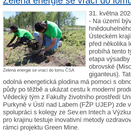
Zelená energie se vrací do lo
31. května 202
- Na území bý
hnědouhelnéh
Ústeckém kraji
před několika le
probíhá tento t
etapa výsadby
obrovské (Mis
Zelená energie se vrací do lomu ČSA
giganteus). T
odolná energetická plodina má pomoci s obn
půdy po těžbě a ukázat cestu k moderní prod
Vědecký tým z Fakulty životního prostředí Uni
Purkyně v Ústí nad Labem (FŽP UJEP) zde v
spolupráci s kolegy ze Sev.en Intech a Výz
pro krajinu testuje inovativní metody ozdravov
rámci projektu Green Mine.