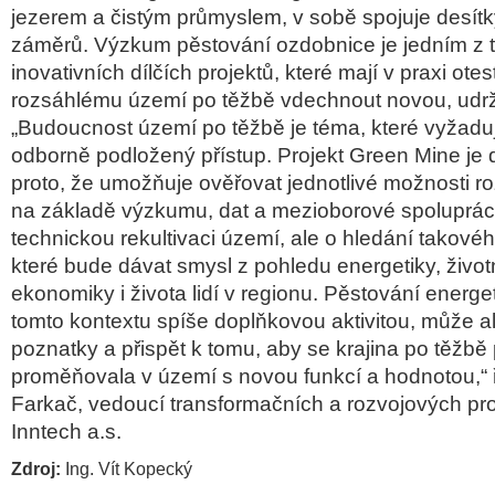
jezerem a čistým průmyslem, v sobě spojuje desít
záměrů. Výzkum pěstování ozdobnice je jedním z 
inovativních dílčích projektů, které mají v praxi otes
rozsáhlému území po těžbě vdechnout novou, udržit
„Budoucnost území po těžbě je téma, které vyžad
odborně podložený přístup. Projekt Green Mine je 
proto, že umožňuje ověřovat jednotlivé možnosti 
na základě výzkumu, dat a mezioborové spoluprác
technickou rekultivaci území, ale o hledání takového
které bude dávat smysl z pohledu energetiky, životn
ekonomiky i života lidí v regionu. Pěstování energet
tomto kontextu spíše doplňkovou aktivitou, může al
poznatky a přispět k tomu, aby se krajina po těžb
proměňovala v území s novou funkcí a hodnotou,“ 
Farkač, vedoucí transformačních a rozvojových pr
Inntech a.s.
Zdroj:
Ing. Vít Kopecký