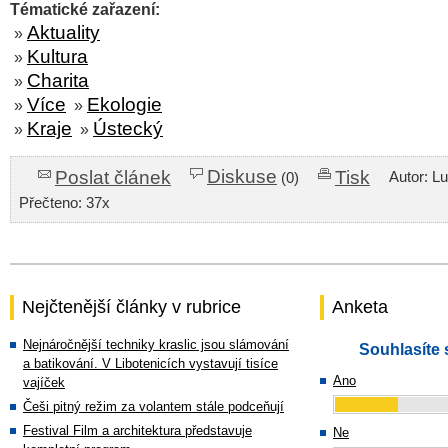
Tématické zařazení:
Aktuality
»
Kultura
»
Charita
»
Více
Ekologie
»
»
Kraje
Ústecký
»
»
Diskuse
Poslat článek
Tisk
Autor: L
(0)
Přečteno: 37x
Nejčtenější články v rubrice
Anketa
Nejnáročnější techniky kraslic jsou slámování
Souhlasíte 
a batikování. V Libotenicích vystavují tisíce
Ano
vajíček
Češi pitný režim za volantem stále podceňují
Festival Film a architektura představuje
Ne