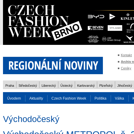
Kontakt
Archiv 
Ceníky
Praha
Středočeský
Liberecký
Ústecký
Karlovarský
Plzeňský
Jihočeský
Úvodem
Aktuality
Czech Fashion Week
Politika
Válka
Auto
Doprava
Zvířata
ZOH Soči 2014
Reality
Cestován
Východočeský
Rozhovory