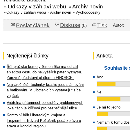
Odkazy v záhlaví webu
Archiv novin
»
»
Odkazy v záhlaví webu
Archiv novin
Východočeský
»
»
»
Diskuse
Poslat článek
Tisk
Autor:
(0)
Nejčtenější články
Anketa
Šéf pražské komory Simon Slanina odhalil
Souhlasíte 
spletitou cestu do nejvyšších pater byznysu.
Ano
Zároveň představil platformu FINOBCE.
Nejnáročnější techniky kraslic jsou slámování
a batikování. V Libotenicích vystavují tisíce
Ne
vajíček
Viditelná přítomnost policistů v problémových
Je mi to jedno
lokalitách je klíčová pro bezpečnější ulice
Kontrolní běh Libereckým krajem a
Trojzemím: Edvard Kožušník podá zprávu o
Nemám k tomu dost
stavu a kondici regionu