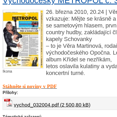
Východočeský METROPOL č. 3
26. března 2010, 20.24 | Vě
vzkazuje: Mějte se krásně a
se sametovým hlasem, prvn
country hudby, zakládající č
kapely Schovanky
– to je Věra Martinová, roda
východočeského Opočna. Lo
album Křídel se nezříkám,
letos oslavila kulatiny a vyd
Ikona
koncertní turné.
Stáhněte si noviny v PDF
Přílohy:
vychod_032004.pdf (2 500,80 kB)
Tématické zařazení: