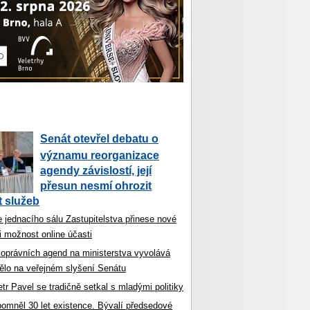
Senát otevřel debatu o
významu reorganizace
agendy závislostí, její
přesun nesmí ohrozit
 služeb
 jednacího sálu Zastupitelstva přinese nové
i možnost online účasti
koprávních agend na ministerstva vyvolává
ělo na veřejném slyšení Senátu
tr Pavel se tradičně setkal s mladými politiky
ipomněl 30 let existence. Bývalí předsedové