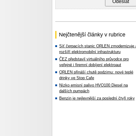
Nejčtenější články v rubrice
Síť čerpacích stanic ORLEN zmodernizuje 
rozšíří elektromobilní infrastrukturu
ČEZ představil virtuálního průvodce pro
veřejné i firemní dobíjení elektroaut
ORLEN přináší chutě podzimu: nové teplé
drinky ve Stop Cafe
Nízko emisní palivo HVO100 Diesel na
dalších pumpách
Benzin je nejlevnější za poslední čtyři roky