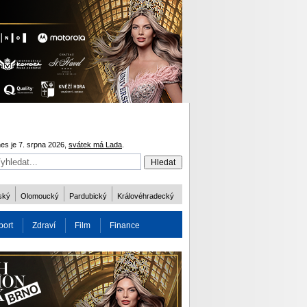
es je 7. srpna 2026,
svátek má Lada
.
ský
Olomoucký
Pardubický
Královéhradecký
port
Zdraví
Film
Finance
obnost
Více
ODM 2016