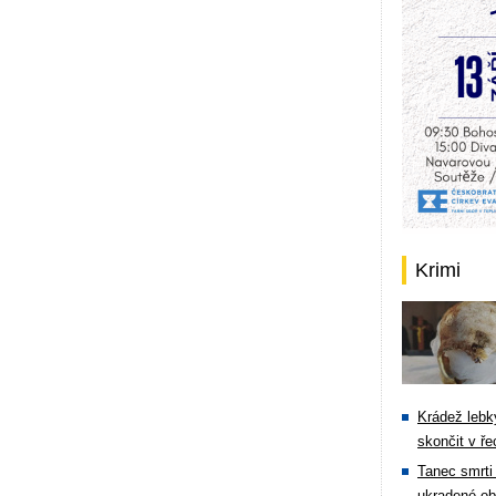
Krimi
Krádež lebky
skončit v ře
Tanec smrti 
ukradené ob