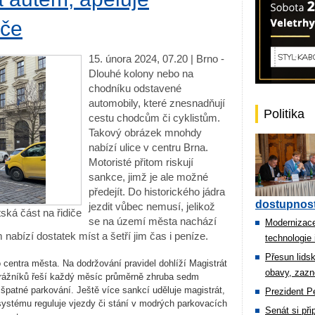
iče
15. února 2024, 07.20 | Brno - ⁠
Dlouhé kolony nebo na
chodníku odstavené
automobily, které znesnadňují
Politika
cestu chodcům či cyklistům.
Takový obrázek mnohdy
nabízí ulice v centru Brna.
Motoristé přitom riskují
sankce, jimž je ale možné
předejít. Do historického jádra
dostupnost
jezdit vůbec nemusí, jelikož
ská část na řidiče
se na území města nachází
Modernizace
abízí dostatek míst a šetří jim čas i peníze.
technologie 
Přesun lids
 centra města. Na dodržování pravidel dohlíží Magistrát
obavy, zazn
trážníků řeší každý měsíc průměrně zhruba sedm
špatné parkování. Ještě více sankcí uděluje magistrát,
Prezident Pe
systému reguluje vjezdy či stání v modrých parkovacích
Senát si př