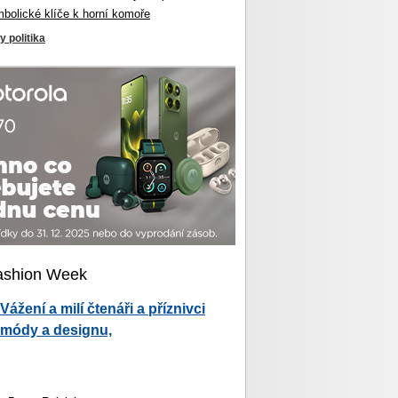
mbolické klíče k horní komoře
y politika
ashion Week
Vážení a milí čtenáři a příznivci
módy a designu,