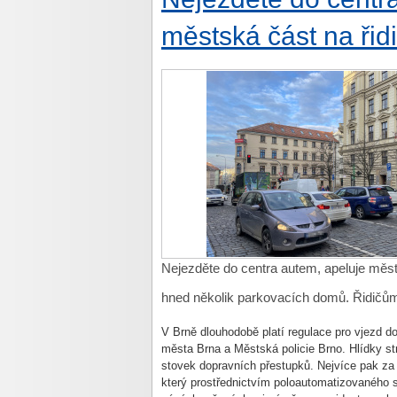
městská část na řid
Nejezděte do centra autem, apeluje měst
hned několik parkovacích domů. Řidičům n
V Brně dlouhodobě platí regulace pro vjezd do
města Brna a Městská policie Brno. Hlídky s
stovek dopravních přestupků. Nejvíce pak za 
který prostřednictvím poloautomatizovaného 