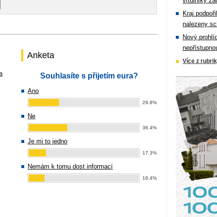
vrtulníky zá
Kraj podpoři
nalezeny sc
Nový prohlí
nepřístupno
Anketa
Více z rubri
a
Souhlasíte s přijetím eura?
Ano
29.8%
Ne
36.4%
Je mi to jedno
17.3%
Nemám k tomu dost informací
16.4%