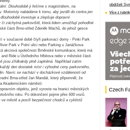
onenty.
obdrželi Sy
eální. Dlouhodobě ji řešíme s magistrátem, na
. Motoristy nabádáme k tomu, aby jezdili do centra jen
Více z rubrik
 dlouhodobě investuje a zlepšuje dopravní
y či záchytná parkoviště, která lidem umožňují pohodlné
tské části Brno-střed Zdeněk Machů, do jehož gesce
í v současné době čtyři parkovací domy ­- Pinki Park
River Park v Polní ulici nebo Parking u Janáčkova
ská akciová společnost Brněnské komunikace, která má
 and Ride u Ústředního hřbitova nebo v městské části
ě jsou zřídkakdy plně zaplněná. Například zatím
í každý den dostatek míst i výhodné ceny parkovného,
din. Navíc se nachází v docházkové vzdálenosti od
radní Brna-střed Jan Mandát, který připomněl, že
 na Akademickém náměstí.
pravním objektu, jenž vyroste na hranici městských
Czech F
letošního roku. Po dokončení pojme přes 600 vozů.
 ve městě a posílí bezpečnost chodců a cyklistů