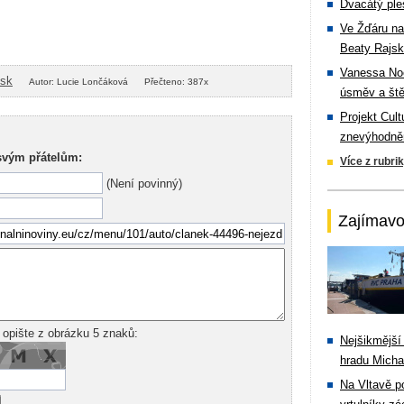
Dvacátý ple
Ve Žďáru na
Beaty Rajsk
Vanessa Noe
isk
Autor: Lucie Lončáková
Přečteno: 387x
úsměv a ště
Projekt Cul
znevýhodněn
svým přátelům:
Více z rubri
(Není povinný)
Zajímavo
 opište z obrázku 5 znaků:
Nejšikmější
hradu Michal
Na Vltavě p