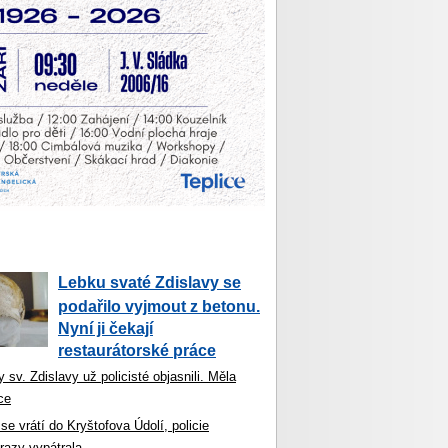
Lebku svaté Zdislavy se
podařilo vyjmout z betonu.
Nyní ji čekají
restaurátorské práce
 sv. Zdislavy už policisté objasnili. Měla
ce
se vrátí do Kryštofova Údolí, policie
razy vypátrala