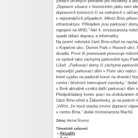
zónách určených primárně pro rezidenty a ab
„Dopravní situace v historickém jádru není id
dopravních komisích či na setkáních s občany
v nejnutnějších případech. Město Brno přitom
infrastrukturu. Příkladem jsou parkovací dom
napojení na MHD,“
řekl 4. místostarosta měs
spadá oblast dopravy a informatiky.
Na území městské části Brno-střed se nacház
v Kopečné ulici, Domini Park v Husově ulici, 
divadla. První tři jmenované provozuje měst
ve správě také záchytná parkoviště typu Park
Líšeň.
„Parkovací domy či záchytná parkovišt
nejnovější parkovací dům v Polní ulici nabíz
které vyjdou na padesát korun na dvanáct ho
centra i blízkosti tramvajové zastávky,“
dodal 
v Brně aktuálně vzniká další parkovací dům
Předpokládaný konec prací na očekáváném do
částí Brno-střed a Žabovřesky, je na podzim 
„Věřím, že nová stavba zmírní dopravní nápor
v centru Brna,“
dodal místostarosta Machů.
Zdroj:
Michal Šťastný
Tématické zařazení:
Aktuality
»