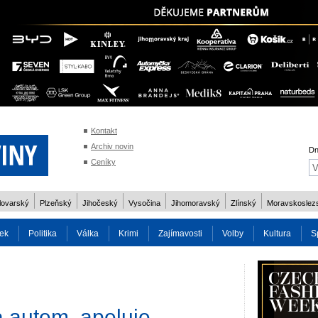
Kontakt
Archiv novin
Dn
Ceníky
lovarský
Plzeňský
Jihočeský
Vysočina
Jihomoravský
Zlínský
Moravskoslez
ek
Politika
Válka
Krimi
Zajímavosti
Volby
Kultura
S
2014
Reality
Cestování
Volby 2013
Technika
Charita
Os
a autem, apeluje