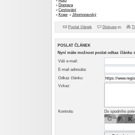
Auto
»
Doprava
»
Cestování
»
Kraje
Jihomoravský
»
»
Poslat článek
Diskuse
T
(0)
POSLAT ČLÁNEK
Nyní máte možnost poslat odkaz článku 
Váš e-mail:
E-mail adresáta:
Odkaz článku:
Vzkaz:
Kontrola:
Do spodního pole