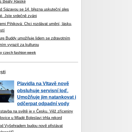
s Beaty Rajské
d Sázavou se 14. března uskuteční ples
é. Jste srdečně zváni
mi Pihiková: Chci rozdávat umění, lásku,
stí
ture Buddy umožňuje lidem se zdravotním
ím vyrazit za kulturou
ky czech fashion week
sti
Plavidla na Vltavě nově
obsluhuje servisní loď.
Umožňuje jim natankovat i
odčerpat odpadní vody
 stavba na světě je v Česku. Věž zříceniny
ovice u Mladé Boleslavi trhla rekord
od Vyšehradem budou nově přistávat