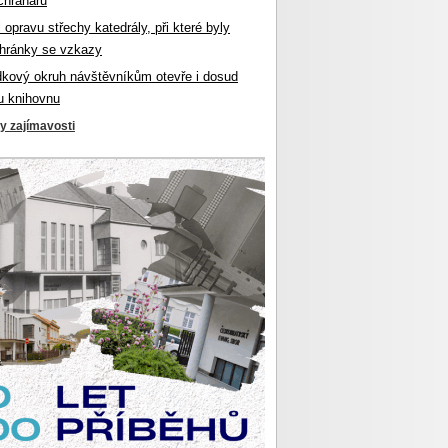
chranářů
l opravu střechy katedrály, při které byly
hránky se vzkazy
dkový okruh návštěvníkům otevře i dosud
u knihovnu
ky zajímavosti