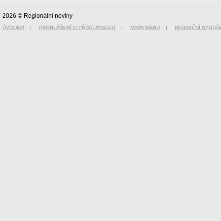
2026 © Regionální noviny
ÚVODEM
|
PROHLÁŠENÍ O PŘÍSTUPNOSTI
|
MAPA WEBU
|
REDAKČNÍ SYSTÉ