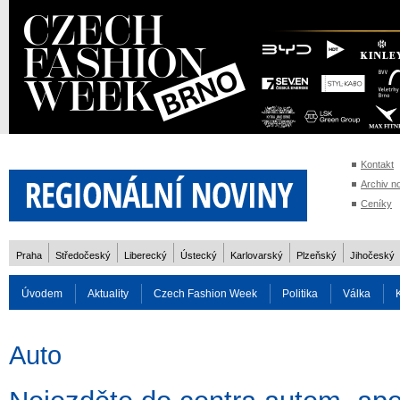
Kontakt
Archiv n
Ceníky
Praha
Středočeský
Liberecký
Ústecký
Karlovarský
Plzeňský
Jihočeský
Úvodem
Aktuality
Czech Fashion Week
Politika
Válka
Auto
Doprava
Zvířata
ZOH Soči 2014
Reality
Cestován
Auto
Rozhovory