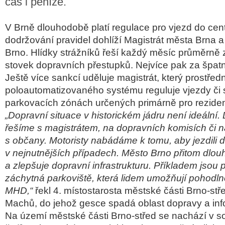
čas i peníze.
V Brně dlouhodobě platí regulace pro vjezd do cen
dodržování pravidel dohlíží Magistrát města Brna a
Brno. Hlídky strážníků řeší každý měsíc průměrně
stovek dopravních přestupků. Nejvíce pak za špat
Ještě více sankcí uděluje magistrát, který prostřed
poloautomatizovaného systému reguluje vjezdy či 
parkovacích zónách určených primárně pro reziden
„Dopravní situace v historickém jádru není ideální.
řešíme s magistrátem, na dopravních komisích či n
s občany. Motoristy nabádáme k tomu, aby jezdili d
v nejnutnějších případech. Město Brno přitom dlou
a zlepšuje dopravní infrastrukturu. Příkladem jsou
záchytná parkoviště, která lidem umožňují pohodln
MHD,“
řekl 4. místostarosta městské části Brno-st
Machů, do jehož gesce spadá oblast dopravy a inf
Na území městské části Brno-střed se nachází v 