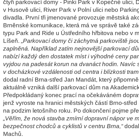
čtyři parkovací domy ­- Pinki Park v Kopečné ulici,
v Husově ulici, River Park v Polní ulici nebo Parki
divadla. První tři jmenované provozuje městská ak
Brněnské komunikace, která má ve správě také zá
typu Park and Ride u Ústředního hřbitova nebo v m
Líšeň.
„Parkovací domy či záchytná parkoviště jso
zaplněná. Například zatím nejnovější parkovací dům
nabízí každý den dostatek míst i výhodné ceny pa
vyjdou na padesát korun na dvanáct hodin. Navíc 
v docházkové vzdálenosti od centra i blízkosti tra
dodal radní Brna-střed Jan Mandát, který připomněl
aktuálně vzniká další parkovací dům na Akademic
Předpokládaný konec prací na očekáváném doprav
jenž vyroste na hranici městských částí Brno-střed
na podzim letošního roku. Po dokončení pojme pře
„Věřím, že nová stavba zmírní dopravní nápor ve m
bezpečnost chodců a cyklistů v centru Brna,“
dodal
Machů.