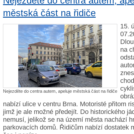
Nejezděte do centra autem, ape
městská část na řidiče
15. 
07.20
Dlou
na c
odst
auto
znes
chod
cykl
Nejezděte do centra autem, apeluje městská část na řidiče
obrá
nabízí ulice v centru Brna. Motoristé přitom ri
jimž je ale možné předejít. Do historického já
nemusí, jelikož se na území města nachází h
parkovacích domů. Řidičům nabízí dostatek mí