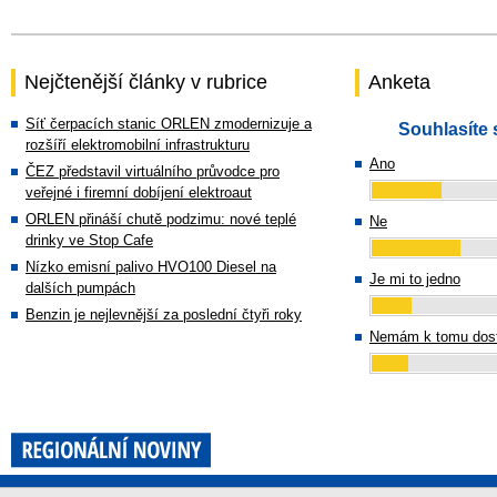
Nejčtenější články v rubrice
Anketa
Síť čerpacích stanic ORLEN zmodernizuje a
Souhlasíte 
rozšíří elektromobilní infrastrukturu
Ano
ČEZ představil virtuálního průvodce pro
veřejné i firemní dobíjení elektroaut
ORLEN přináší chutě podzimu: nové teplé
Ne
drinky ve Stop Cafe
Nízko emisní palivo HVO100 Diesel na
Je mi to jedno
dalších pumpách
Benzin je nejlevnější za poslední čtyři roky
Nemám k tomu dost