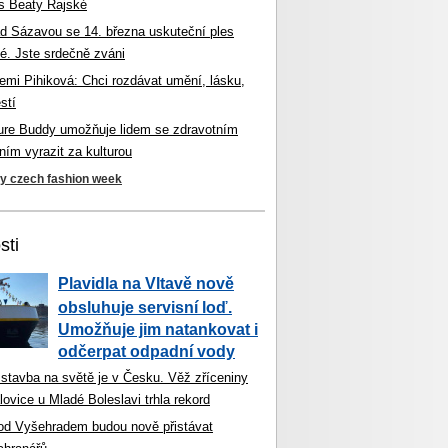
s Beaty Rajské
d Sázavou se 14. března uskuteční ples
é. Jste srdečně zváni
mi Pihiková: Chci rozdávat umění, lásku,
stí
ture Buddy umožňuje lidem se zdravotním
ím vyrazit za kulturou
ky czech fashion week
sti
Plavidla na Vltavě nově
obsluhuje servisní loď.
Umožňuje jim natankovat i
odčerpat odpadní vody
 stavba na světě je v Česku. Věž zříceniny
ovice u Mladé Boleslavi trhla rekord
od Vyšehradem budou nově přistávat