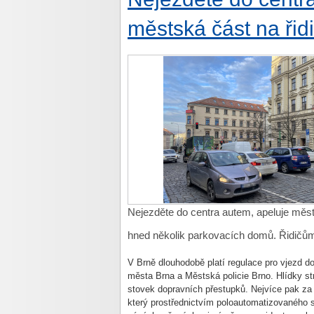
městská část na řid
Nejezděte do centra autem, apeluje měst
hned několik parkovacích domů. Řidičům n
V Brně dlouhodobě platí regulace pro vjezd do
města Brna a Městská policie Brno. Hlídky s
stovek dopravních přestupků. Nejvíce pak za 
který prostřednictvím poloautomatizovaného 