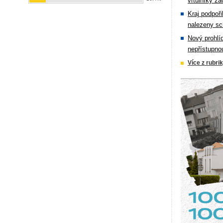
vrtulníky zá
Kraj podpoři
nalezeny sc
Nový prohlí
nepřístupno
Více z rubri