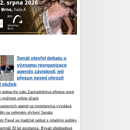
Senát otevřel debatu o
významu reorganizace
agendy závislostí, její
přesun nesmí ohrozit
 služeb
 jednacího sálu Zastupitelstva přinese nové
i možnost online účasti
koprávních agend na ministerstva vyvolává
ělo na veřejném slyšení Senátu
tr Pavel se tradičně setkal s mladými politiky
ipomněl 30 let existence. Bývalí předsedové