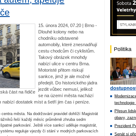
iče
15. února 2024, 07.20 | Brno - ⁠
Dlouhé kolony nebo na
chodníku odstavené
automobily, které znesnadňují
Politika
cestu chodcům či cyklistům.
Takový obrázek mnohdy
nabízí ulice v centru Brna.
Motoristé přitom riskují
sankce, jimž je ale možné
předejít. Do historického jádra
dostupnost
jezdit vůbec nemusí, jelikož
ská část na řidiče
se na území města nachází
Modernizace
abízí dostatek míst a šetří jim čas i peníze.
technologie 
Přesun lids
 centra města. Na dodržování pravidel dohlíží Magistrát
obavy, zazn
trážníků řeší každý měsíc průměrně zhruba sedm
špatné parkování. Ještě více sankcí uděluje magistrát,
Prezident Pe
systému reguluje vjezdy či stání v modrých parkovacích
Senát si př