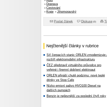
Auto
»
Doprava
»
Cestování
»
Kraje
Jihomoravský
»
»
Poslat článek
Diskuse
T
(0)
Nejčtenější články v rubrice
Síť čerpacích stanic ORLEN zmodernizuje 
rozšíří elektromobilní infrastrukturu
ČEZ představil virtuálního průvodce pro
veřejné i firemní dobíjení elektroaut
ORLEN přináší chutě podzimu: nové teplé
drinky ve Stop Cafe
Nízko emisní palivo HVO100 Diesel na
dalších pumpách
Benzin je nejlevnější za poslední čtyři roky