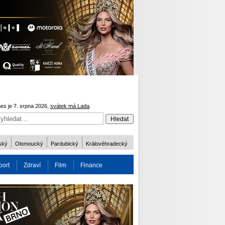
es je 7. srpna 2026,
svátek má Lada
.
ský
Olomoucký
Pardubický
Královéhradecký
port
Zdraví
Film
Finance
obnost
Více
ODM 2016