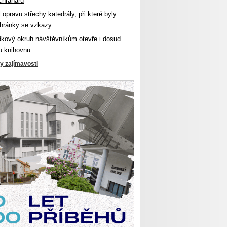
chranářů
l opravu střechy katedrály, při které byly
hránky se vzkazy
dkový okruh návštěvníkům otevře i dosud
u knihovnu
ky zajímavosti