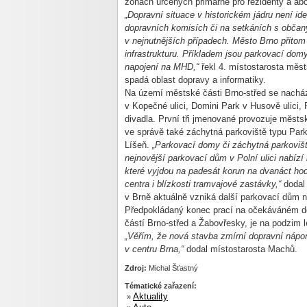
zónách určených primárně pro rezidenty a ab
„Dopravní situace v historickém jádru není id
dopravních komisích či na setkáních s občany
v nejnutnějších případech. Město Brno přitom
infrastrukturu. Příkladem jsou parkovací dom
napojení na MHD,“
řekl 4. místostarosta měs
spadá oblast dopravy a informatiky.
Na území městské části Brno-střed se nacház
v Kopečné ulici, Domini Park v Husově ulici, 
divadla. První tři jmenované provozuje měst
ve správě také záchytná parkoviště typu Park
Líšeň.
„Parkovací domy či záchytná parkovišt
nejnovější parkovací dům v Polní ulici nabíz
které vyjdou na padesát korun na dvanáct ho
centra i blízkosti tramvajové zastávky,“
dodal 
v Brně aktuálně vzniká další parkovací dům
Předpokládaný konec prací na očekáváném do
částí Brno-střed a Žabovřesky, je na podzim 
„Věřím, že nová stavba zmírní dopravní nápor
v centru Brna,“
dodal místostarosta Machů.
Zdroj:
Michal Šťastný
Tématické zařazení:
Aktuality
»