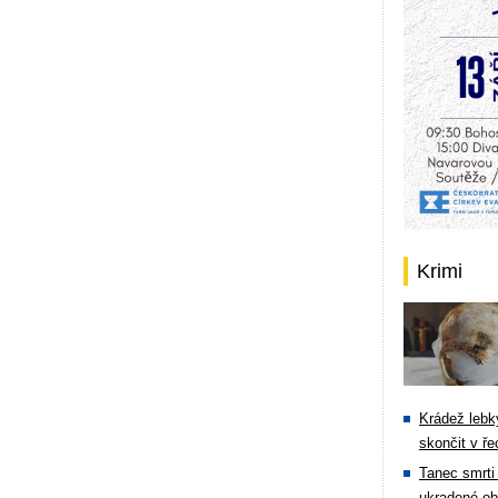
Krimi
Krádež lebky
skončit v ře
Tanec smrti 
ukradené ob