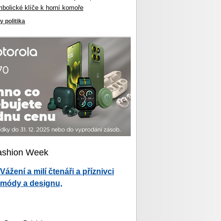
mbolické klíče k horní komoře
y politika
ashion Week
Vážení a milí čtenáři a příznivci
módy a designu,