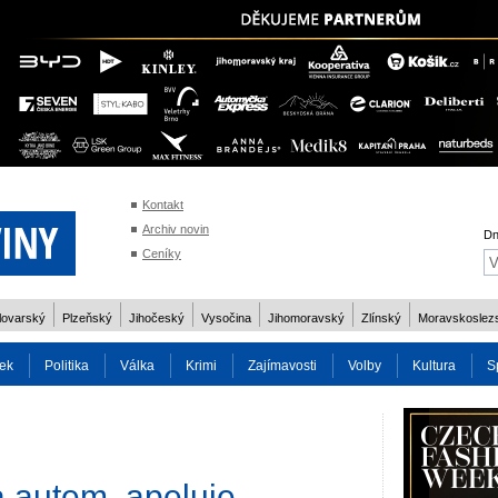
Kontakt
Archiv novin
Dn
Ceníky
lovarský
Plzeňský
Jihočeský
Vysočina
Jihomoravský
Zlínský
Moravskoslez
ek
Politika
Válka
Krimi
Zajímavosti
Volby
Kultura
S
2014
Reality
Cestování
Volby 2013
Technika
Charita
Os
a autem, apeluje