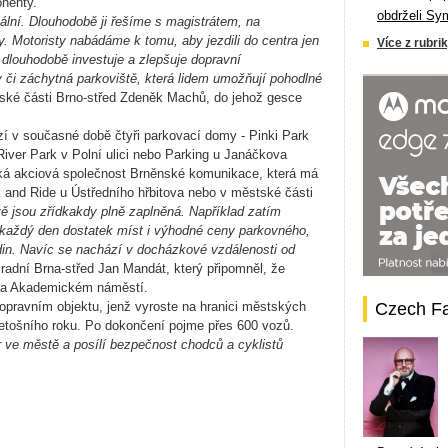
onenty.
obdrželi Sy
eální. Dlouhodobě ji řešíme s magistrátem, na
. Motoristy nabádáme k tomu, aby jezdili do centra jen
Více z rubrik
 dlouhodobě investuje a zlepšuje dopravní
y či záchytná parkoviště, která lidem umožňují pohodlné
tské části Brno-střed Zdeněk Machů, do jehož gesce
í v současné době čtyři parkovací domy ­- Pinki Park
River Park v Polní ulici nebo Parking u Janáčkova
ská akciová společnost Brněnské komunikace, která má
 and Ride u Ústředního hřbitova nebo v městské části
ě jsou zřídkakdy plně zaplněná. Například zatím
í každý den dostatek míst i výhodné ceny parkovného,
din. Navíc se nachází v docházkové vzdálenosti od
radní Brna-střed Jan Mandát, který připomněl, že
 na Akademickém náměstí.
pravním objektu, jenž vyroste na hranici městských
Czech F
letošního roku. Po dokončení pojme přes 600 vozů.
 ve městě a posílí bezpečnost chodců a cyklistů