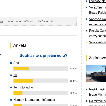
Dvacátý ple
Ve Žďáru na
Beaty Rajsk
Vanessa Noe
isk
Autor: Lucie Lončáková
Přečteno: 387x
úsměv a ště
Projekt Cul
znevýhodněn
Více z rubri
Anketa
a
Souhlasíte s přijetím eura?
Zajímavo
Ano
29.8%
Ne
36.5%
Je mi to jedno
Nejšikmější
17.3%
hradu Michal
Nemám k tomu dost informací
Na Vltavě p
16.4%