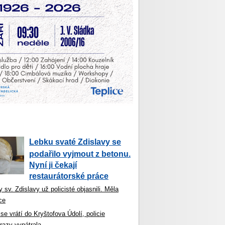
Lebku svaté Zdislavy se
podařilo vyjmout z betonu.
Nyní ji čekají
restaurátorské práce
 sv. Zdislavy už policisté objasnili. Měla
ce
se vrátí do Kryštofova Údolí, policie
razy vypátrala