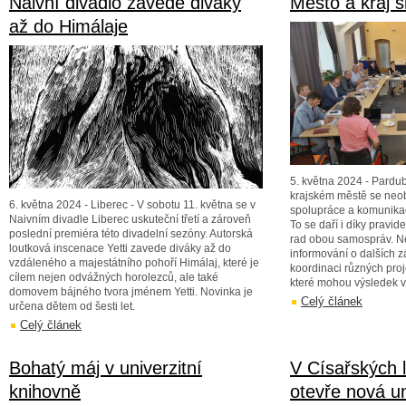
Naivní divadlo zavede diváky
Město a kraj s
až do Himálaje
5. května 2024 - Pardub
krajském městě se neo
6. května 2024 - Liberec - V sobotu 11. května se v
spolupráce a komunika
Naivním divadle Liberec uskuteční třetí a zároveň
To se daří i díky prav
poslední premiéra této divadelní sezóny. Autorská
rad obou samospráv. N
loutková inscenace Yetti zavede diváky až do
informování o dalších z
vzdáleného a majestátního pohoří Himálaj, které je
koordinaci různých pro
cílem nejen odvážných horolezců, ale také
které mohou výsledek vy
domovem bájného tvora jménem Yetti. Novinka je
Celý článek
určena dětem od šesti let.
Celý článek
Bohatý máj v univerzitní
V Císařských 
knihovně
otevře nová un