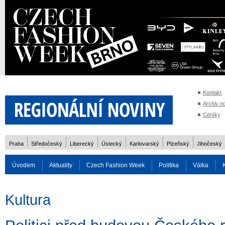
Kontakt
Archiv n
Ceníky
Praha
Středočeský
Liberecký
Ústecký
Karlovarský
Plzeňský
Jihočeský
Úvodem
Aktuality
Czech Fashion Week
Politika
Válka
Auto
Doprava
Zvířata
ZOH Soči 2014
Reality
Cestován
Kultura
Rozhovory