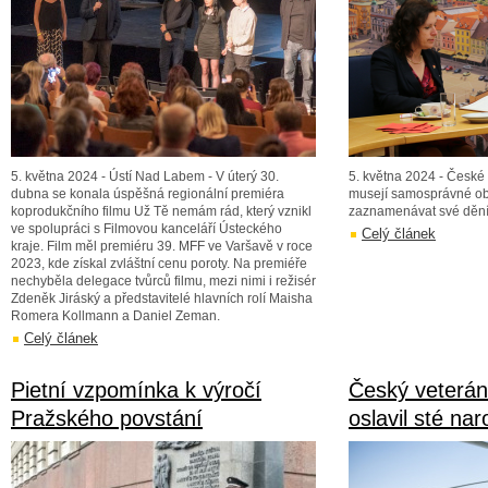
5. května 2024 - Ústí Nad Labem - V úterý 30.
5. května 2024 - České 
dubna se konala úspěšná regionální premiéra
musejí samosprávné o
koprodukčního filmu Už Tě nemám rád, který vznikl
zaznamenávat své dění 
ve spolupráci s Filmovou kanceláří Ústeckého
Celý článek
kraje. Film měl premiéru 39. MFF ve Varšavě v roce
2023, kde získal zvláštní cenu poroty. Na premiéře
nechyběla delegace tvůrců filmu, mezi nimi i režisér
Zdeněk Jiráský a představitelé hlavních rolí Maisha
Romera Kollmann a Daniel Zeman.
Celý článek
Pietní vzpomínka k výročí
Český veterán
Pražského povstání
oslavil sté na