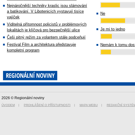
Nejnáročnější techniky kraslic jsou slámování
a batikování. V Libotenicích vystavují tisíce
Ne
vajíček
Viditelná přítomnost policistů v problémových
Je mi to jedno
lokalitách je klíčová pro bezpečnější ulice
Češi pitný režim za volantem stále podceňují
Festival Film a architektura představuje
Nemám k tomu dost
kompletní program
2026 © Regionální noviny
ÚVODEM
|
PROHLÁŠENÍ O PŘÍSTUPNOSTI
|
MAPA WEBU
|
REDAKČNÍ SYSTÉ