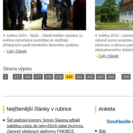
4. května 2024 - Teplá – Zdejší klášter nabídne 11.
4. května 2024 - Liberec
května mimořádné prohlídky do obtížněji
milionů korun poskytne 
přístupných partií barokního štolového systému.
záchranu a obnovu pamá
stejnojmenného dotační
Celý článek
Celý článek
Strana výpisu
1
...
435
436
437
438
439
440
441
442
443
444
...
568
Nejčtenější články v rubrice
Anketa
Šéf pražské komory Simon Slanina odhalil
Souhlasíte 
spletitou cestu do nejvyšších pater byznysu.
Ano
Zároveň představil platformu FINOBCE.