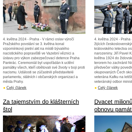
4. května 2024 - Praha - V rámci oslav výročí
4. května 2024 - Praha
Pražského povstání se 3. května konal
žijících československý
vzpomínkový pietní akt na místě bývalého
královského letectva osl
nacistického popraviště ve Vazební věznici a
narozeniny. Jiří Pavel K
ústavu pro výkon zabezpečovací detence Praha
května 1924 do židovsk
Pankrác. Ceremoniál byl uspořádán k uctění
terorem ho zachránil N
památky všech, kteří obětovali své životy v boji proti
předvečer války povedl
nacismu. Události se zúčastnili představitelé
okupovaných Čech skoro
parlamentu, státních i občanských organizací a
veterána Kafku na letišt
města Prahy.
veteránský odbor minist
Celý článek
Celý článek
Za tajemstvím do klášterních
Dvacet milion
štol
obnovu památ