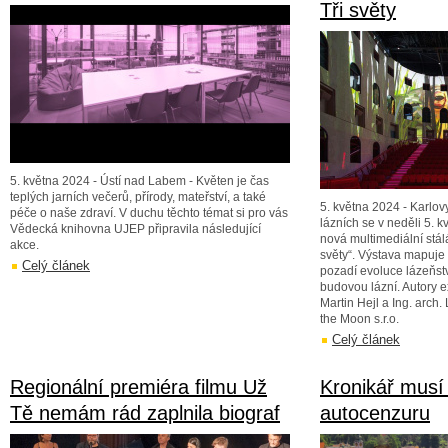
Tři světy
5. května 2024 - Ústí nad Labem - Květen je čas
teplých jarních večerů, přírody, mateřství, a také
5. května 2024 - Karlov
péče o naše zdraví. V duchu těchto témat si pro vás
lázních se v neděli 5. k
Vědecká knihovna UJEP připravila následující
nová multimediální stál
akce.
světy“. Výstava mapuje 
Celý článek
pozadí evoluce lázeňstv
budovou lázní. Autory e
Martin Hejl a Ing. arch
the Moon s.r.o.
Celý článek
Regionální premiéra filmu Už
Kronikář musí
Tě nemám rád zaplnila biograf
autocenzuru