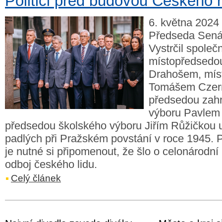
Politici před budovou Českého 
6. května 2024 
Předseda Sená
Vystrčil společ
místopředsedou
Drahošem, mís
Tomášem Czer
předsedou zahr
výboru Pavlem
předsedou školského výboru Jiřím Růžičkou u
padlých při Pražském povstání v roce 1945. P
je nutné si připomenout, že šlo o celonárodní
odboj českého lidu.
Celý článek