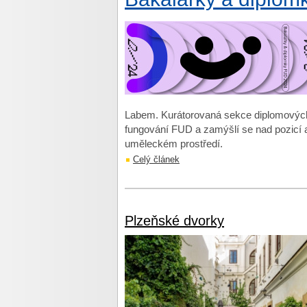
Labem. Kurátorovaná sekce diplomových p
fungování FUD a zamýšlí se nad pozicí
uměleckém prostředí.
Celý článek
Plzeňské dvorky