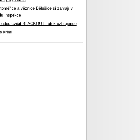
itoměřice a věznice Bělušice si zahrají v
lu Inspekce
budou cvičit BLACKOUT i útok ozbrojence
ky krimi