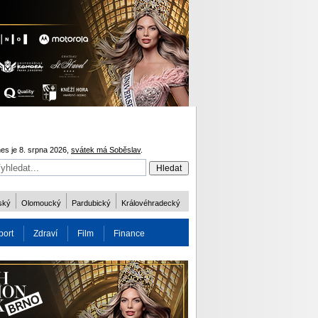
es je 8. srpna 2026,
svátek má Soběslav
.
ský
Olomoucký
Pardubický
Královéhradecký
port
Zdraví
Film
Finance
obnost
Více
ODM 2016