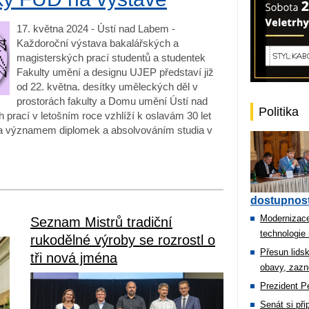
17. května 2024 - Ústí nad Labem -
Každoroční výstava bakalářských a
magisterských prací studentů a studentek
Fakulty umění a designu UJEP představí již
od 22. května. desítky uměleckých děl v
prostorách fakulty a Domu umění Ústí nad
Politika
rací v letošním roce vzhlíží k oslavám 30 let
 a významem diplomek a absolvováním studia v
dostupnost
Modernizace
Seznam Mistrů tradiční
technologie 
rukodělné výroby se rozrostl o
Přesun lids
tři nová jména
obavy, zazn
Prezident Pe
Senát si př