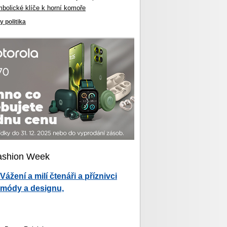
mbolické klíče k horní komoře
y politika
ashion Week
Vážení a milí čtenáři a příznivci
módy a designu,