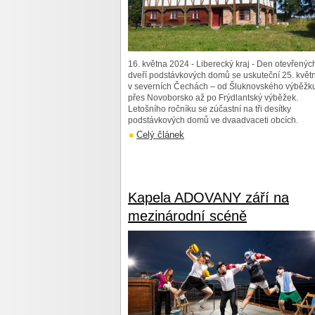
16. května 2024 - Liberecký kraj - Den otevřenýc
dveří podstávkových domů se uskuteční 25. květ
v severních Čechách – od Šluknovského výběžk
přes Novoborsko až po Frýdlantský výběžek.
Letošního ročníku se zúčastní na tři desítky
podstávkových domů ve dvaadvaceti obcích.
Celý článek
Kapela ADOVANY září na
mezinárodní scéně