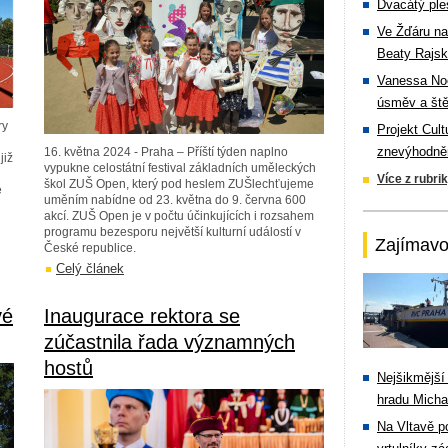
Dvacátý ple
Ve Žďáru na
Beaty Rajsk
Vanessa Noe
úsměv a ště
ry
Projekt Cul
znevýhodněn
16. května 2024 - Praha – Příští týden naplno
již
vypukne celostátní festival základních uměleckých
Více z rubri
škol ZUŠ Open, který pod heslem ZUŠlechťujeme
e
uměním nabídne od 23. května do 9. června 600
akcí. ZUŠ Open je v počtu účinkujících i rozsahem
programu bezesporu největší kulturní událostí v
Zajímavo
České republice.
Celý článek
vé
Inaugurace rektora se
zúčastnila řada významných
hostů
Nejšikmější
hradu Michal
Na Vltavě p