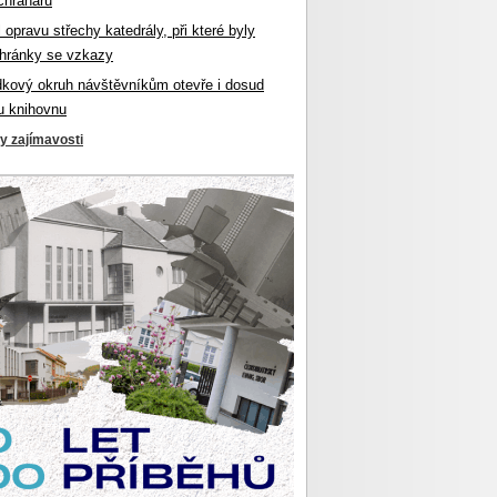
chranářů
l opravu střechy katedrály, při které byly
hránky se vzkazy
dkový okruh návštěvníkům otevře i dosud
u knihovnu
ky zajímavosti