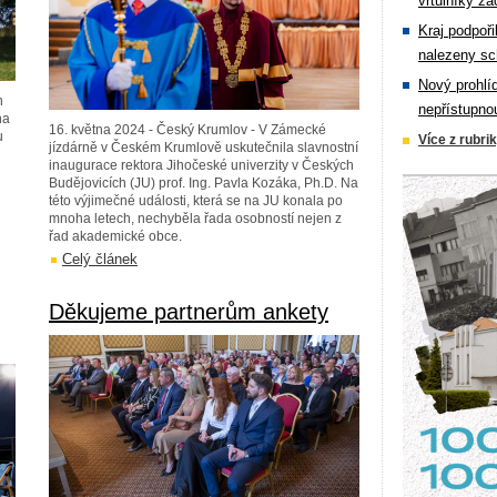
vrtulníky zá
Kraj podpoři
nalezeny sc
Nový prohlí
h
nepřístupno
na
16. května 2024 - Český Krumlov - V Zámecké
u
Více z rubri
jízdárně v Českém Krumlově uskutečnila slavnostní
inaugurace rektora Jihočeské univerzity v Českých
Budějovicích (JU) prof. Ing. Pavla Kozáka, Ph.D. Na
této výjimečné události, která se na JU konala po
mnoha letech, nechyběla řada osobností nejen z
řad akademické obce.
Celý článek
Děkujeme partnerům ankety