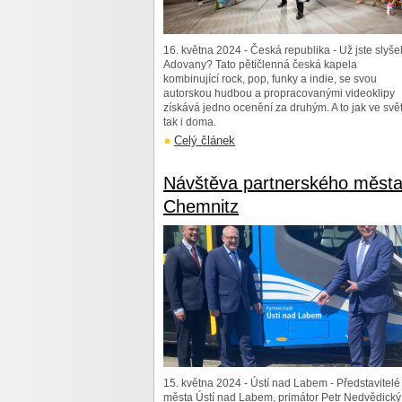
16. května 2024 - Česká republika - Už jste slyšel
Adovany? Tato pětičlenná česká kapela
kombinující rock, pop, funky a indie, se svou
autorskou hudbou a propracovanými videoklipy
získává jedno ocenění za druhým. A to jak ve svě
tak i doma.
Celý článek
Návštěva partnerského měst
Chemnitz
15. května 2024 - Ústí nad Labem - Představitelé
města Ústí nad Labem, primátor Petr Nedvědický