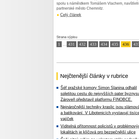
spolu s náměstkem Tomášem Vlachem, navštívili
partnerské město Chemnitz.
Celý článek
Strana výpisu
1
...
431
432
433
434
435
436
43
Nejčtenější články v rubrice
Šéf pražské komory Simon Slanina odhalil
spletitou cestu do nejvyšších pater byznys
Zároveň představil platformu FINOBCE.
Nejnáročnější techniky kraslic jsou slámov
a batikování. V Libotenicích vystavují tisíc
vajíček
Viditelná přítomnost policistů v problémový
lokalitách je klíčová pro bezpečnější ulice