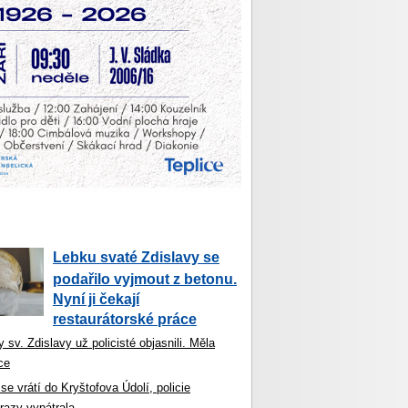
Lebku svaté Zdislavy se
podařilo vyjmout z betonu.
Nyní ji čekají
restaurátorské práce
 sv. Zdislavy už policisté objasnili. Měla
ce
se vrátí do Kryštofova Údolí, policie
razy vypátrala