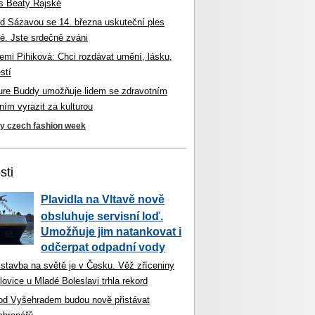
s Beaty Rajské
d Sázavou se 14. března uskuteční ples
é. Jste srdečně zváni
mi Pihiková: Chci rozdávat umění, lásku,
stí
ture Buddy umožňuje lidem se zdravotním
ím vyrazit za kulturou
ky czech fashion week
sti
Plavidla na Vltavě nově
obsluhuje servisní loď.
Umožňuje jim natankovat i
odčerpat odpadní vody
 stavba na světě je v Česku. Věž zříceniny
ovice u Mladé Boleslavi trhla rekord
od Vyšehradem budou nově přistávat