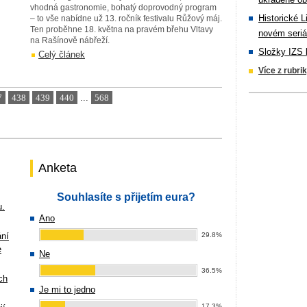
vhodná gastronomie, bohatý doprovodný program
Historické L
– to vše nabídne už 13. ročník festivalu Růžový máj.
Ten proběhne 18. května na pravém břehu Vltavy
novém seriá
na Rašínově nábřeží.
Složky IZS 
Celý článek
Více z rubri
7
438
439
440
...
568
Anketa
Souhlasíte s přijetím eura?
u.
Ano
ání
29.8%
e
Ne
36.5%
ch
Je mi to jedno
17.3%