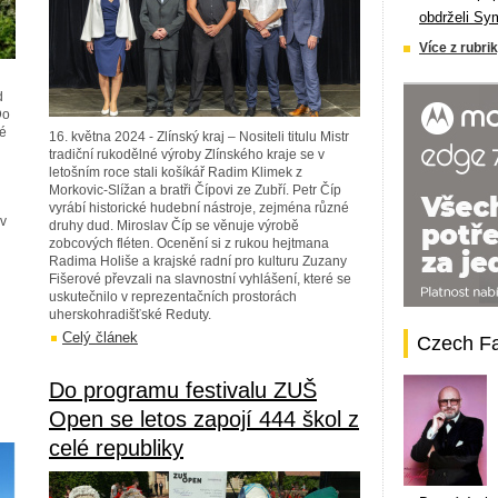
obdrželi Sy
Více z rubrik
d
Do
vé
16. května 2024 - Zlínský kraj – Nositeli titulu Mistr
tradiční rukodělné výroby Zlínského kraje se v
letošním roce stali košíkář Radim Klimek z
Morkovic-Slížan a bratři Čípovi ze Zubří. Petr Číp
vyrábí historické hudební nástroje, zejména různé
 v
druhy dud. Miroslav Číp se věnuje výrobě
zobcových fléten. Ocenění si z rukou hejtmana
Radima Holiše a krajské radní pro kulturu Zuzany
Fišerové převzali na slavnostní vyhlášení, které se
uskutečnilo v reprezentačních prostorách
uherskohradišťské Reduty.
Celý článek
Czech F
Do programu festivalu ZUŠ
Open se letos zapojí 444 škol z
celé republiky