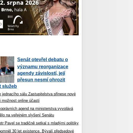
Senát otevřel debatu o
významu reorganizace
agendy závislostí, její
přesun nesmí ohrozit
 služeb
 jednacího sálu Zastupitelstva přinese nové
i možnost online účasti
koprávních agend na ministerstva vyvolává
ělo na veřejném slyšení Senátu
tr Pavel se tradičně setkal s mladými politiky
ipomněl 30 let existence. Bývalí předsedové