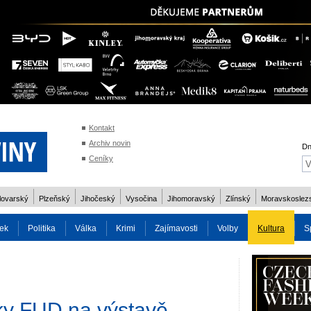
Kontakt
Archiv novin
Dn
Ceníky
lovarský
Plzeňský
Jihočeský
Vysočina
Jihomoravský
Zlínský
Moravskoslez
ek
Politika
Válka
Krimi
Zajímavosti
Volby
Kultura
S
2014
Reality
Cestování
Volby 2013
Technika
Charita
Os
ky FUD na výstavě