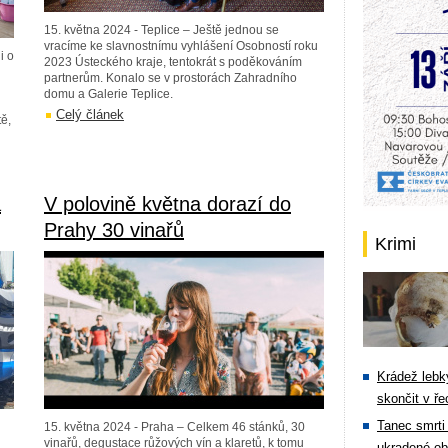
15. května 2024 - Teplice – Ještě jednou se
vracíme ke slavnostnímu vyhlášení Osobností roku
i o
2023 Ústeckého kraje, tentokrát s poděkováním
partnerům. Konalo se v prostorách Zahradního
domu a Galerie Teplice.
Celý článek
tě,
a
V polovině května dorazí do
Prahy 30 vinařů
Krimi
Krádež lebky
skončit v ře
Tanec smrti 
15. května 2024 - Praha – Celkem 46 stánků, 30
vinařů, degustace růžových vín a klaretů, k tomu
ukradené ob