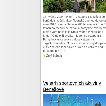
17. května 2024 - Plzeň - V sobotu 18. května se
koná další ročník akce Plzeňské dvorky, kterou o
roku 2016 pořádá Nadace 700 let města Plzně. 
letošního ročníku se zapojí a pomyslné dvorky s
otevře veřejnosti také Krajský úřad Plzeňského
kraje. Půjde o tři dvorky – jeden se vstupem z
Purkyňovy ulice a dva pak se vstupem z
Jagellonské ulice. Součástí akce jsou vystoupení
ZUŠ z celého Plzeňského kraje na velkém pódiu
prostorách KÚPK.
Celý článek
Veletrh sportovních aktivit v
Benešově