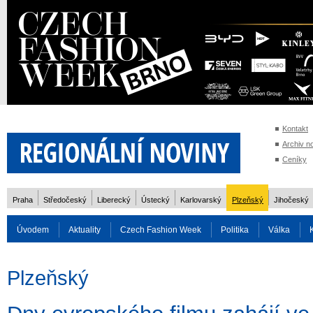
Kontakt
Archiv n
Ceníky
Praha
Středočeský
Liberecký
Ústecký
Karlovarský
Plzeňský
Jihočeský
Úvodem
Aktuality
Czech Fashion Week
Politika
Válka
Auto
Doprava
Zvířata
ZOH Soči 2014
Reality
Cestován
Plzeňský
Rozhovory