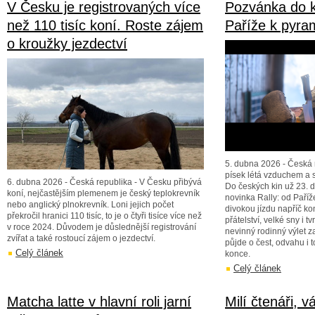
V Česku je registrovaných více
Pozvánka do k
než 110 tisíc koní. Roste zájem
Paříže k pyra
o kroužky jezdectví
5. dubna 2026 - Česká r
písek létá vzduchem a s
6. dubna 2026 - Česká republika - V Česku přibývá
Do českých kin už 23.
koní, nejčastějším plemenem je český teplokrevník
novinka Rally: od Paříž
nebo anglický plnokrevník. Loni jejich počet
divokou jízdu napříč ko
překročil hranici 110 tisíc, to je o čtyři tisíce více než
přátelství, velké sny i t
v roce 2024. Důvodem je důslednější registrování
nevinný rodinný výlet z
zvířat a také rostoucí zájem o jezdectví.
půjde o čest, odvahu i t
Celý článek
konce.
Celý článek
Matcha latte v hlavní roli jarní
Milí čtenáři, v