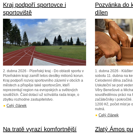
Kraj podpoří sportovce i
Pozvánka do 
sportoviště
dílen
2. dubna 2026 - Plzeňský kraj - Do oblasti sportu v
1. dubna 2026 - Klášter
Plzeňském kraji zamíří letos desítky milionů korun.
sobotu 11. dubna na ke
Kraj podpoří rozvoj sportovního zázemí v obcích a
Celodenní dílna začíná 
městech a přispěje také sportovcům, kteří
Uskuteční se pod vede
reprezentují region na evropských a světových
Věry Benešové a Mich
soutěžích. Část dotací už schválila rada kraje, o
soustředěnou práci na 
zbytku rozhodne zastupitelstvo.
začátečníky i pokročilé
1200 Kč, počet míst je 
Celý článek
nutná.
Celý článek
Na tratě vyrazí komfortnější
Zlatý Ámos put