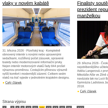
vlaky v novém kabátě
Finalisty soutě
prezident repu
manželkou
31. března 2026 - Plzeňský kraj - Kompletně
obnovený interiér s novými nebo upravenými
sedačkami, rozšířený počet zásuvek, opravené
toalety nebo modernizované informační prvky.
29. března 2026 - Česká
Nejen interiér motorových vlaků řady 844 prošel
nejoblíbenějšího učitele
výraznou proměnou. Cestujícím přinesou výrazně
Adéla Langerová z prvn
vyšší komfort i modernější zázemí. Celkem sedm
Mikoláše Alše ve Zlíně 
vlaků na trať vyjede v jednotném krajském designu.
navázala tak na Lucii 
Celý článek
Gymnázia Ladislava Jar
2018.
Celý článek
Strana výpisu