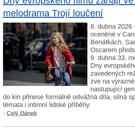
Dny evropského filmu zahájí ve 
melodrama Trojí loučení
8. dubna 2026 
oceněné v Can
Benátkách, San
Oscarem předst
9. dubna 33. ro
Dny evropského
zavedených rež
zve na výrazné
nastupující gen
do kin přinese formálně odvážná díla, silná 
témata i intimní lidské příběhy.
Celý článek