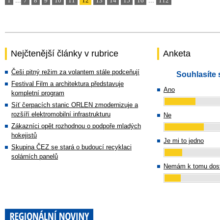
1
...
7
8
9
10
11
12
13
14
15
16
...
112
Nejčtenější články v rubrice
Anketa
Češi pitný režim za volantem stále podceňují
Souhlasíte 
Festival Film a architektura představuje
Ano
kompletní program
Síť čerpacích stanic ORLEN zmodernizuje a
rozšíří elektromobilní infrastrukturu
Ne
Zákazníci opět rozhodnou o podpoře mladých
hokejistů
Je mi to jedno
Skupina ČEZ se stará o budoucí recyklaci
solárních panelů
Nemám k tomu dost