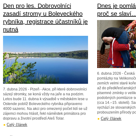
Den pro les. Dobrovolníci
Dnes je pomlá
zasadí stromy u Boleveckého
proč se slaví..
rybníka, registrace účastníků je
nutná
6. dubna 2026 - Česká 
pomlázky na Velikonočn
zemích velmi staré ko
až do předkřesťanských
7. dubna 2026 - Plzeň - Akce, při které dobrovolníci
písemné zmínky o velik
sázejí stromky, se koná vždy na jaře a na podzim.
podobných pomlázce se
Letos bude 11. dubna k výsadbě v městském lese u
(cca 14.–15. století). S
Ostende poblíž Boleveckého rybníka připraveno
vychází ze slovanských 
4000 sazenic. Na akci pro omezený počet lidí se už
probouzením přírody po
zájemci mohou hlásit, řekl náměstek primátora pro
dopravu a životní prostředí Aleš Tolar.
Celý článek
Celý článek