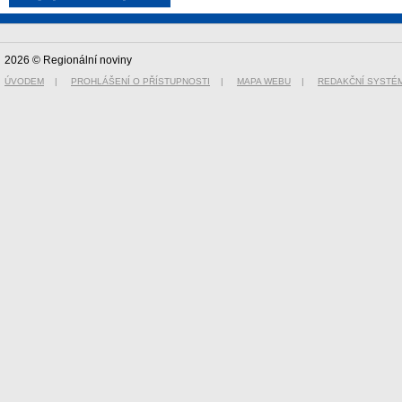
2026 © Regionální noviny
ÚVODEM
|
PROHLÁŠENÍ O PŘÍSTUPNOSTI
|
MAPA WEBU
|
REDAKČNÍ SYSTÉ