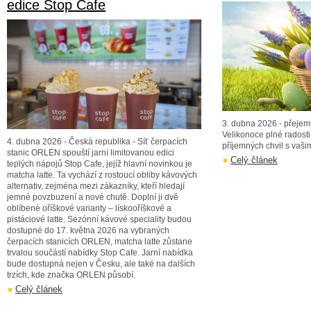
edice Stop Cafe
3. dubna 2026 - přejem
Velikonoce plné radosti,
4. dubna 2026 - Česká republika - Síť čerpacích
příjemných chvil s vašim
stanic ORLEN spouští jarní limitovanou edici
Celý článek
teplých nápojů Stop Cafe, jejíž hlavní novinkou je
matcha latte. Ta vychází z rostoucí obliby kávových
alternativ, zejména mezi zákazníky, kteří hledají
jemné povzbuzení a nové chutě. Doplní ji dvě
oblíbené oříškové varianty – lískooříškové a
pistáciové latte. Sezónní kávové speciality budou
dostupné do 17. května 2026 na vybraných
čerpacích stanicích ORLEN, matcha latte zůstane
trvalou součástí nabídky Stop Cafe. Jarní nabídka
bude dostupná nejen v Česku, ale také na dalších
trzích, kde značka ORLEN působí.
Celý článek