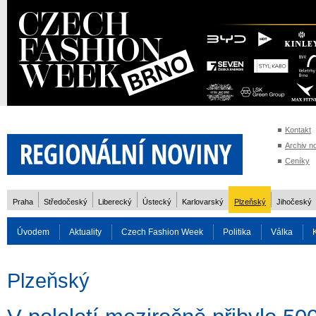
Kontakt
Archiv n
Ceníky
Praha
Středočeský
Liberecký
Ústecký
Karlovarský
Plzeňský
Jihočeský
Úvodem
Aktuality
Czech Fashion Week
Politika
Válka
Auto
Doprava
Zvířata
ZOH Soči 2014
Reality
Cestován
Plzeňský
Rozhovory