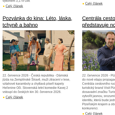
výkonem 3,179 GW.
Celý článek
Celý článek
Pozvánka do kina: Léto, láska,
Centrála cest
tchyně a bahno
představuje n
22. července 2026 - Česká republika - Dámská
22. července 2026 - Plz
jízda na Zemplínské Šíravě, muži ztracení v lese,
do nové etapy propagac
vztahové karamboly a chytlavá píseň kapely
Centrála cestovního ru
Heľenine Oči. Slovenská letní komedie Kavej 2
turistický brand Visit P
vstoupí do českých kin 30. července 2026.
dosavadní značku Turis
vytvořit jasnou, srozu
Celý článek
identitu, která bude j
Plzeňským krajem a obs
konkurenci.
Celý článek