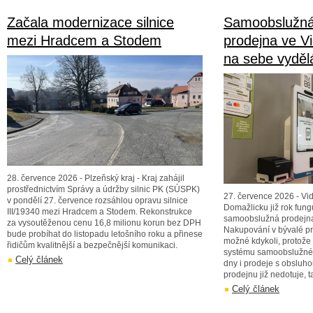
Začala modernizace silnice
Samoobslužná
mezi Hradcem a Stodem
prodejna ve Vi
na sebe vyděl
28. července 2026 - Plzeňský kraj - Kraj zahájil
prostřednictvím Správy a údržby silnic PK (SÚSPK)
27. července 2026 - Vid
v pondělí 27. července rozsáhlou opravu silnice
Domažlicku již rok fun
III/19340 mezi Hradcem a Stodem. Rekonstrukce
samoobslužná prodejna
za vysoutěženou cenu 16,8 milionu korun bez DPH
Nakupování v bývalé p
bude probíhat do listopadu letošního roku a přinese
možné kdykoli, protož
řidičům kvalitnější a bezpečnější komunikaci.
systému samoobslužnéh
Celý článek
dny i prodeje s obsluh
prodejnu již nedotuje, t
Celý článek