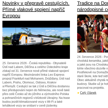
Novinky v přepravě cestujících.
Tradice na Do
Přímé vlakové spojení napříč
národopisné 
Evropou
24. července 2026 - Pos
chodská keramika, jaké
25. července 2026 - Česká republika - Obyvatelé
a jaké jsou na Chodsku 
Ústí nad Labem, Děčína a celého Ústeckého kraje
tohle všechno dozvíte 
získají od 31. července nové přímé vlakové spojení
Postřekově na Domažlic
napříč Evropou. Mezinárodní linka Leo Express
staré škole, kde teď sí
propojí Frankfurt nad Mohanem, Drážďany, Ústí nad
Obec aktuálně chystá re
Labem, Prahu, Olomouc, Ostravu, Krakov
budovy. Studie už je ho
a Přemyšl. Cestující se tak z Ústí a Děčína dostanou
pracovat na projektu.
bez přestupování nejen do Německa, ale nově také
Celý článek
přes celé Česko až do jižního a východního Polska
a pohraničních regionů v blízkosti Ukrajiny. Na trase
budou jezdit klimatizované vozy s Wi-Fi a také
lehátkové vozy se snídaní v ceně jízdenky.