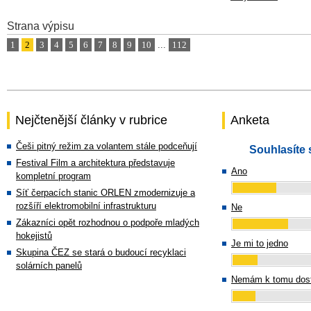
Strana výpisu
1
2
3
4
5
6
7
8
9
10
...
112
Nejčtenější články v rubrice
Anketa
Češi pitný režim za volantem stále podceňují
Souhlasíte 
Festival Film a architektura představuje
Ano
kompletní program
Síť čerpacích stanic ORLEN zmodernizuje a
rozšíří elektromobilní infrastrukturu
Ne
Zákazníci opět rozhodnou o podpoře mladých
hokejistů
Je mi to jedno
Skupina ČEZ se stará o budoucí recyklaci
solárních panelů
Nemám k tomu dost