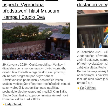
úspěch. Vyprodaná
dostanou ve v
představení hlásí Museum
Kampa i Studio Dva
29. července 2026 - Če
Zjednodušení převodů a
změně auta svou starou
přinést novela zákona, 
29. července 2026 - Česká republika - Venkovní
zabývala vláda. Podle 
divadelní scény mohou navštívit diváci v průběhu
Bednárika mají změny li
celého léta. Divadla a organizátoři akcí potvrzují
administrativu i návště
oblíbenost programu pod širým nebem.
loni lidé řešili skoro je
Návštěvnost se podle nich v posledních letech
prodejů aut.
ustálila, v některých případech letošní ročník minulé
sezony předčí. Museum Kampa si například
Celý článek
pochvaluje dlouho vyprodaný muzikál Klan Baťa,
Studio Dva hlásí až stoprocentní návštěvnost nové
komedie Patrika Hartla Blbka.
Celý článek