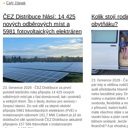
Celý článek
ČEZ Distribuce hlásí: 14 425
Kolik stojí ro
nových odběrových míst a
obytňáku?
5981 fotovoltaických elektráren
23. července 2026 - Čes
pár lety si většina rod
23. července 2026 - ČEZ Distribuce za první
autě představila hlavně
pololetí letošního roku připojila 14 425 nových
nebo bezdětné páry. Dne
odběrných míst jak z řad domácností, tak i podniků
rodiny s malými dětmi. 
a velkých firem. Šlo o školy, domov pro seniory i
svoboda, flexibilita a m
čerpací stanici. Do své sítě za stejné období
z přesunů, balení kufrů
připojila 5981 fotovoltaických elektráren (FVE) s
máte všechno stále s se
instalovaným výkonem 191,7 MW. Celkem je již do
vlastní kávu a plán ces
distribuční sítě společnosti ČEZ Distribuce aktuálně
během snídaně. Jenže v
připojeno 157 566 fotovoltaik s instalovaným
finančně? A je vhodná 