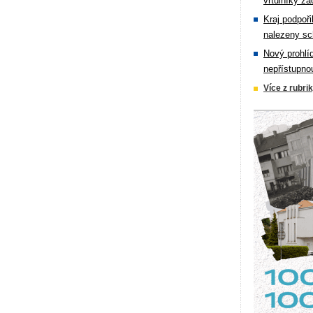
vrtulníky zá
Kraj podpoři
nalezeny sc
Nový prohlí
nepřístupno
Více z rubri