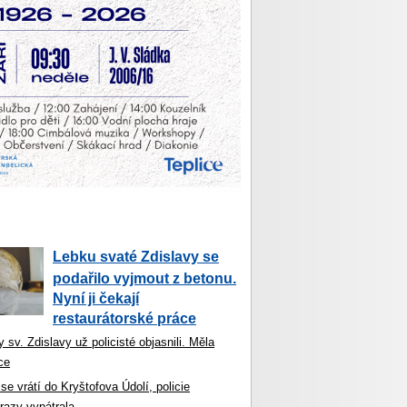
Lebku svaté Zdislavy se
podařilo vyjmout z betonu.
Nyní ji čekají
restaurátorské práce
 sv. Zdislavy už policisté objasnili. Měla
ce
se vrátí do Kryštofova Údolí, policie
razy vypátrala