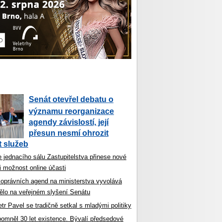
Senát otevřel debatu o
významu reorganizace
agendy závislostí, její
přesun nesmí ohrozit
 služeb
 jednacího sálu Zastupitelstva přinese nové
i možnost online účasti
koprávních agend na ministerstva vyvolává
ělo na veřejném slyšení Senátu
tr Pavel se tradičně setkal s mladými politiky
ipomněl 30 let existence. Bývalí předsedové