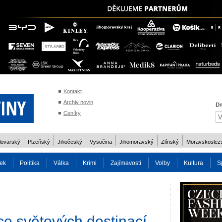
Kontakt
Archiv novin
Dn
Ceníky
lovarský
Plzeňský
Jihočeský
Vysočina
Jihomoravský
Zlínský
Moravskoslez
ek
Politika
Válka
Krimi
Zajímavosti
Volby
Kultura
S
2014
Reality
Cestování
Volby 2013
Technika
Charita
Os
tce světových destinací