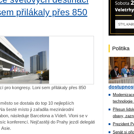
sem přilákaly přes 850
Politika
dostupnost
cí pro kongresy. Loni sem přilákaly přes 850
Modernizace
technologie 
 město se dostala do top 10 nejlepších
Na šesté místo ji zařadila mezinárodní
Přesun lids
bon, následuje Barcelona a Vídeň. Vloni se v
obavy, zazn
síc konferencí. Nejčastěji do Prahy jezdí delegáti
Prezident Pe
 Asie.
Senát si př