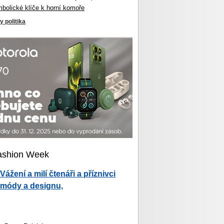
mbolické klíče k horní komoře
y politika
ashion Week
Vážení a milí čtenáři a příznivci
módy a designu,