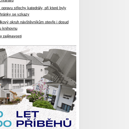
chranářů
l opravu střechy katedrály, při které byly
hránky se vzkazy
dkový okruh návštěvníkům otevře i dosud
u knihovnu
ky zajímavosti