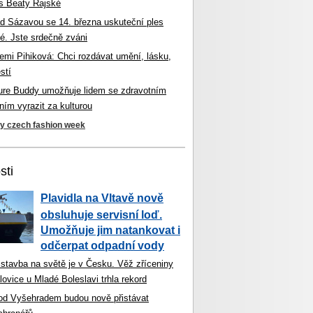
s Beaty Rajské
d Sázavou se 14. března uskuteční ples
é. Jste srdečně zváni
mi Pihiková: Chci rozdávat umění, lásku,
stí
ture Buddy umožňuje lidem se zdravotním
ím vyrazit za kulturou
ky czech fashion week
sti
Plavidla na Vltavě nově
obsluhuje servisní loď.
Umožňuje jim natankovat i
odčerpat odpadní vody
 stavba na světě je v Česku. Věž zříceniny
ovice u Mladé Boleslavi trhla rekord
od Vyšehradem budou nově přistávat