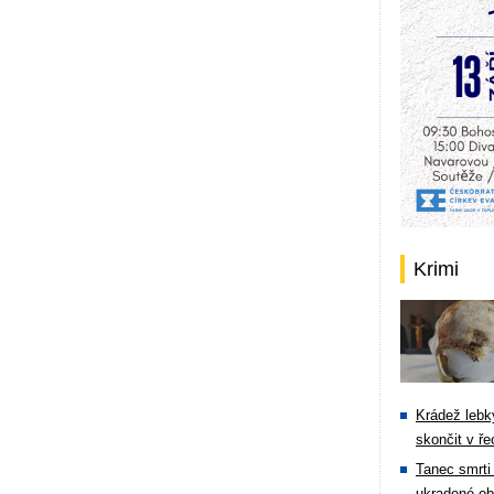
Krimi
Krádež lebky
skončit v ře
Tanec smrti 
ukradené ob