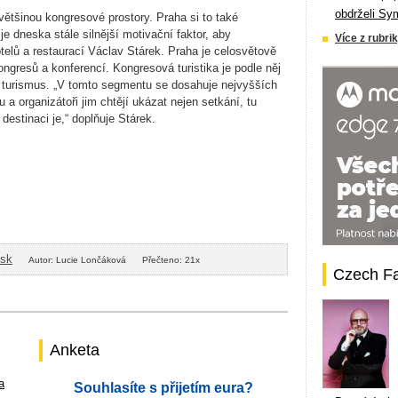
obdrželi Sy
většinou kongresové prostory. Praha si to také
je dneska stále silnější motivační faktor, aby
Více z rubrik
hotelů a restaurací Václav Stárek. Praha je celosvětově
ongresů a konferencí. Kongresová turistika je podle něj
 turismus. „V tomto segmentu se dosahuje nejvyšších
 a organizátoři jim chtějí ukázat nejen setkání, tu
destinaci je,“ doplňuje Stárek.
isk
Autor: Lucie Lončáková
Přečteno: 21x
Czech F
Anketa
a
Souhlasíte s přijetím eura?