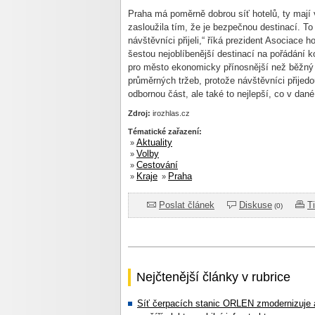
Praha má poměrně dobrou síť hotelů, ty mají 
zasloužila tím, že je bezpečnou destinací. To 
návštěvníci přijeli,“ říká prezident Asociace 
šestou nejoblíbenější destinací na pořádání k
pro město ekonomicky přínosnější než běžný
průměrných tržeb, protože návštěvníci přijedou
odbornou část, ale také to nejlepší, co v dané 
Zdroj:
irozhlas.cz
Tématické zařazení:
Aktuality
»
Volby
»
Cestování
»
Kraje
Praha
»
»
Poslat článek
Diskuse
T
(0)
Nejčtenější články v rubrice
Síť čerpacích stanic ORLEN zmodernizuje 