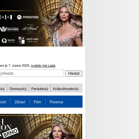
es je 7. srpna 2026,
svátek má Lada
.
ský
Olomoucký
Pardubický
Královéhradecký
port
Zdraví
Film
Finance
obnost
Více
ODM 2016