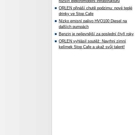
rozšíří elektromobilní infrastrukturu
ORLEN přináší chutě podzimu: nové teplé
drinky ve Stop Cafe
Nízko emisní palivo HVO100 Diesel na
dalších pumpách
Benzin je nejlevnější za poslední čtyři roky
ORLEN vyhlásil soutěž: Navrhni zimní
kelímek Stop Cafe a ukaž svůj talent!