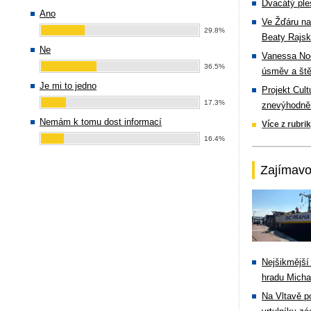
Dvacátý ple
Ano
Ve Žďáru na
29.8%
Beaty Rajsk
Ne
Vanessa Noe
36.5%
úsměv a ště
Je mi to jedno
Projekt Cul
17.3%
znevýhodněn
Nemám k tomu dost informací
Více z rubri
16.4%
Zajímavo
Nejšikmější
hradu Michal
Na Vltavě p