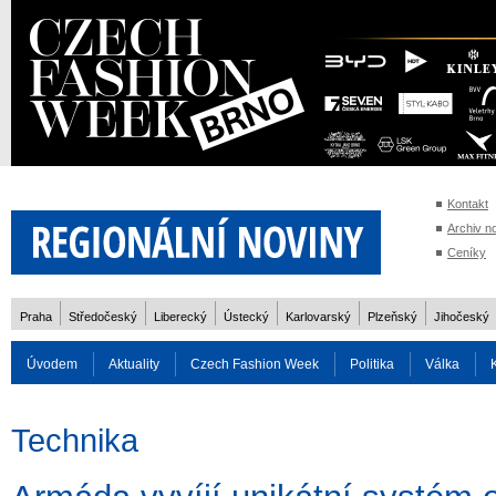
Kontakt
Archiv n
Ceníky
Praha
Středočeský
Liberecký
Ústecký
Karlovarský
Plzeňský
Jihočeský
Úvodem
Aktuality
Czech Fashion Week
Politika
Válka
Auto
Doprava
Zvířata
ZOH Soči 2014
Reality
Cestován
Technika
Rozhovory