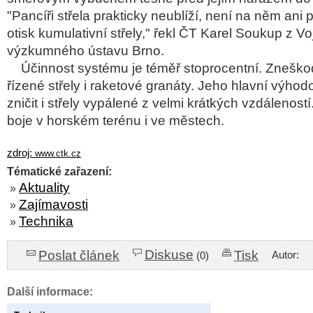
"Pancíři střela prakticky neublíží, není na něm ani
otisk kumulativní střely," řekl ČT Karel Soukup z 
výzkumného ústavu Brno.
Účinnost systému je téměř stoprocentní. Zneškod
řízené střely i raketové granáty. Jeho hlavní výhod
zničit i střely vypálené z velmi krátkých vzdálenost
boje v horském terénu i ve městech.
zdroj:
www.ctk.cz
Tématické zařazení:
Aktuality
»
Zajímavosti
»
Technika
»
Diskuse
Poslat článek
Tisk
Autor:
(0)
Další informace: