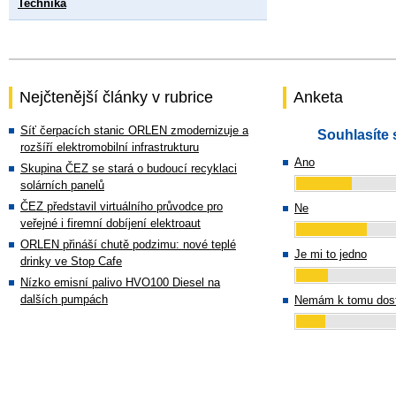
Technika
Nejčtenější články v rubrice
Anketa
Síť čerpacích stanic ORLEN zmodernizuje a
Souhlasíte 
rozšíří elektromobilní infrastrukturu
Ano
Skupina ČEZ se stará o budoucí recyklaci
solárních panelů
ČEZ představil virtuálního průvodce pro
Ne
veřejné i firemní dobíjení elektroaut
ORLEN přináší chutě podzimu: nové teplé
Je mi to jedno
drinky ve Stop Cafe
Nízko emisní palivo HVO100 Diesel na
dalších pumpách
Nemám k tomu dost