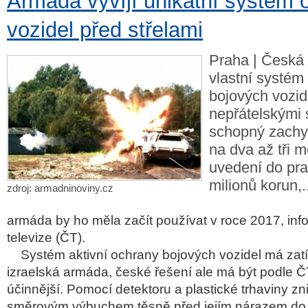
Armáda vyvíjí unikátní systém 
vozidel před střelami
Praha | Česká 
vlastní systém
bojových vozid
nepřátelskými 
schopný zachyti
na dva až tři m
uvedení do pra
milionů korun,..
zdroj: armadninoviny.cz
armáda by ho měla začít používat v roce 2017, in
televize (ČT).
Systém aktivní ochrany bojových vozidel má zatí
izraelská armáda, české řešení ale má být podle ČT
účinnější. Pomocí detektoru a plastické trhaviny zni
směrovým výbuchem těsně před jejím nárazem do s