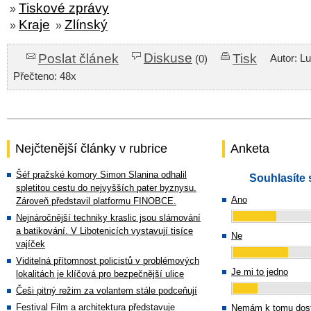
Tiskové zprávy
»
Kraje
Zlínský
»
»
Diskuse
Poslat článek
Tisk
Autor: L
(0)
Přečteno: 48x
Nejčtenější články v rubrice
Anketa
Šéf pražské komory Simon Slanina odhalil
Souhlasíte 
spletitou cestu do nejvyšších pater byznysu.
Ano
Zároveň představil platformu FINOBCE.
Nejnáročnější techniky kraslic jsou slámování
a batikování. V Libotenicích vystavují tisíce
Ne
vajíček
Viditelná přítomnost policistů v problémových
Je mi to jedno
lokalitách je klíčová pro bezpečnější ulice
Češi pitný režim za volantem stále podceňují
Festival Film a architektura představuje
Nemám k tomu dost