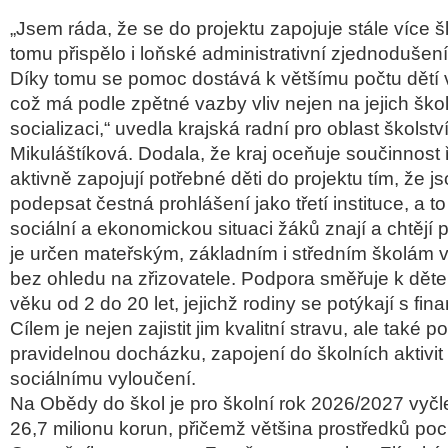
„Jsem ráda, že se do projektu zapojuje stále více šk
tomu přispělo i loňské administrativní zjednodušen
Díky tomu se pomoc dostává k většímu počtu dětí 
což má podle zpětné vazby vliv nejen na jejich školn
socializaci,“ uvedla krajská radní pro oblast školstv
Mikuláštíková. Dodala, že kraj oceňuje součinnost ře
aktivně zapojují potřebné děti do projektu tím, že j
podepsat čestná prohlášení jako třetí instituce, a t
sociální a ekonomickou situaci žáků znají a chtějí
je určen mateřským, základním i středním školám v
bez ohledu na zřizovatele. Podpora směřuje k dě
věku od 2 do 20 let, jejichž rodiny se potýkají s fi
Cílem je nejen zajistit jim kvalitní stravu, ale také po
pravidelnou docházku, zapojení do školních aktivit
sociálnímu vyloučení.
Na Obědy do škol je pro školní rok 2026/2027 vyč
26,7 milionu korun, přičemž většina prostředků poc