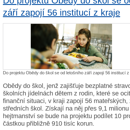
Do projektu Obědy do škol se o
září zapojí 56 institucí z kraje
Do projektu Obědy do škol se od letošního září zapojí 56 institucí z
Obědy do škol, jenž zajišťuje bezplatné strav
školních jídelnách dětem z rodin, které se oci
finanční situaci, v kraji zapojí 56 mateřských,
středních škol. Získají na něj přes 9,1 milionu
hejtmanství se bude na projektu podílet 10 pr
částkou přibližně 910 tisíc korun.