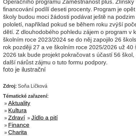
Operačního programu Zaměstnanost plus. Zlínský 
financování podílí deseti procenty. Program je opě
školy budou moci žádosti podávat ještě na podzim
pololetí, například pokud se během roku zvýší poč
dětí. Z dlouhodobého pohledu zájem o program v kr
školním roce 2023/2024 se do něj zapojilo 26 škols
rok později 27 a ve školním roce 2025/2026 už 40 š
2026 tak bude projekt pokračovat s účastí 56 škol,
další nárůst zájmu o tuto formu podpory.
foto je ilustrační
Zdroj:
Soňa Ličková
Tématické zařazení:
Aktuality
»
Kultura
»
Zdraví
Jídlo a pití
»
»
Finance
»
Charita
»