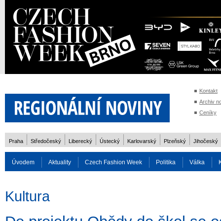
Kontakt
Archiv n
Ceníky
Praha
Středočeský
Liberecký
Ústecký
Karlovarský
Plzeňský
Jihočeský
Úvodem
Aktuality
Czech Fashion Week
Politika
Válka
Auto
Doprava
Zvířata
ZOH Soči 2014
Reality
Cestován
Kultura
Rozhovory