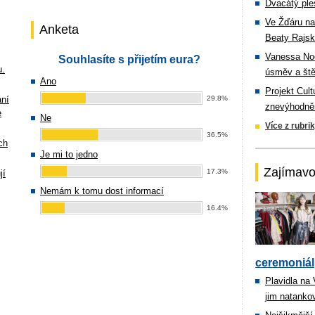
Dvacátý ple
Ve Žďáru na
Anketa
Beaty Rajsk
Vanessa Noe
Souhlasíte s přijetím eura?
u.
úsměv a ště
Ano
Projekt Cul
ání
29.8%
znevýhodněn
e
Ne
Více z rubri
36.5%
ch
Je mi to jedno
Zajímavo
17.3%
jí
Nemám k tomu dost informací
16.4%
ceremoniál
Plavidla na
jim natanko