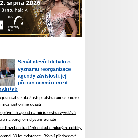
Senát otevřel debatu o
významu reorganizace
agendy závislostí, její
přesun nesmí ohrozit
 služeb
 jednacího sálu Zastupitelstva přinese nové
i možnost online účasti
koprávních agend na ministerstva vyvolává
ělo na veřejném slyšení Senátu
tr Pavel se tradičně setkal s mladými politiky
ipomněl 30 let existence. Bývalí předsedové