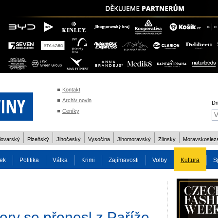
Kontakt
Archiv novin
Dn
Ceníky
lovarský
Plzeňský
Jihočeský
Vysočina
Jihomoravský
Zlínský
Moravskoslez
ek
Politika
Válka
Krimi
Zajímavosti
Volby
Kultura
S
2014
Reality
Cestování
Volby 2013
Technika
Charita
Os
ry se přenesl z Paříže