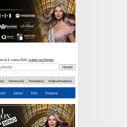
es je 9. srpna 2026,
svátek má Roman
.
ský
Olomoucký
Pardubický
Královéhradecký
port
Zdraví
Film
Finance
obnost
Více
ODM 2016