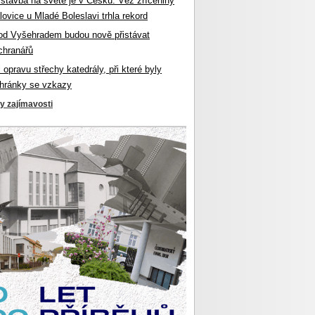
 stavba na světě je v Česku. Věž zříceniny
ovice u Mladé Boleslavi trhla rekord
od Vyšehradem budou nově přistávat
chranářů
l opravu střechy katedrály, při které byly
hránky se vzkazy
ky zajímavosti