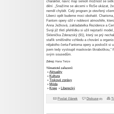
charakter, navíc mají senio
ři možnost se setk
d
ěn
í.
„Sna
ž
íme se akcemi v
RoSe
ukázat,
že
nem
ěl chybět. Cel
ý program je otev
řen
ý v
šem
Liberci opět budeme moci obohatit. Charisma,
Fantom opery o
žil v noblesn
í atmosfé
ře, kter
Anna Je
žkov
á, zakladatelka Rezidence a Ce
Svoji ji
ž třet
í p
řehl
ídku si u
žil nejstarš
í model
Skleni
čka Zderazsk
ý (91), který se prý nechal
sta
ř
ík sm
ěšn
ého vzhledu a chování a organiz
n
ějak
ého
čerta-Fantoma opery a poskočit si u
jsem tedy vystoupil maskov
án
škraboškou,“ ř
svým soused
ům.
Zdroj:
Hana Tietze
Tématické zařazení:
Aktuality
»
Kultura
»
Tiskové zprávy
»
Móda
»
Kraje
Liberecký
»
»
Poslat článek
Diskuse
T
(0)