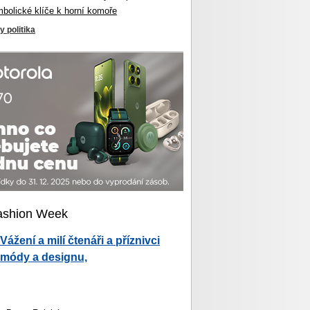
mbolické klíče k horní komoře
y politika
ashion Week
Vážení a milí čtenáři a příznivci
módy a designu,