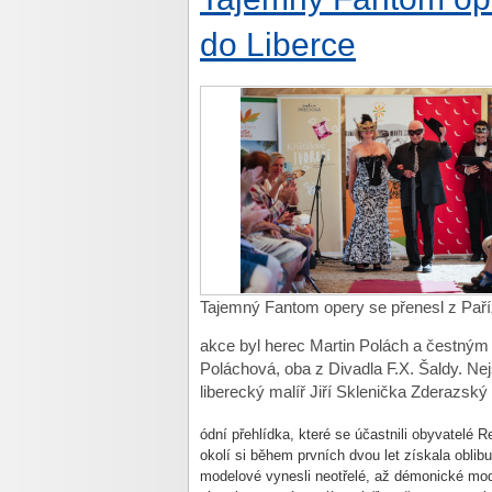
do Liberce
Tajemný Fantom opery se přenesl z Paří
akce byl herec Martin Polách a čestným 
Poláchová, oba z Divadla F.X. Šaldy. Nej
liberecký malíř Jiří Sklenička Zderazský 
ódní p
řehl
ídka, které se ú
častnili obyvatel
é R
okolí si b
ěhem prvn
ích dvou let získala oblibu
modelové vynesli neot
řel
é, a
ž d
émonické mode