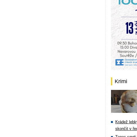
Krimi
Krádež lebky
skončit v ře
Tanec smrti 