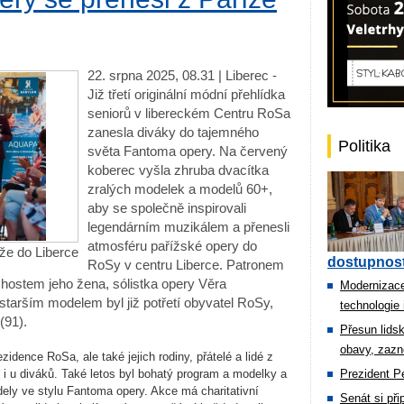
22. srpna 2025, 08.31 | Liberec -
Již třetí originální módní přehlídka
seniorů v libereckém Centru RoSa
zanesla diváky do tajemného
Politika
světa Fantoma opery. Na červený
koberec vyšla zhruba dvacítka
zralých modelek a modelů 60+,
aby se společně inspirovali
legendárním muzikálem a přenesli
atmosféru pařížské opery do
že do Liberce
dostupnost
RoSy v centru Liberce. Patronem
hostem jeho žena, sólistka opery Věra
Modernizace
starším modelem byl již potřetí obyvatel RoSy,
technologie 
(91).
Přesun lids
obavy, zazn
ezidence
RoSa
, ale také jejich rodiny, p
ř
átelé a lidé z
 i u divák
ů. Tak
é letos byl bohatý program a modelky a
Prezident Pe
ly ve stylu Fantoma opery. Akce má charitativní
Senát si př