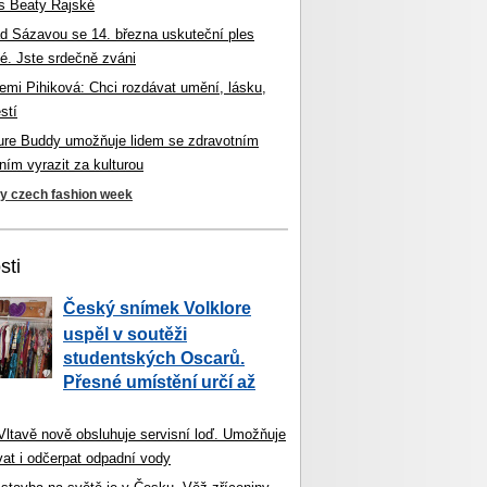
s Beaty Rajské
d Sázavou se 14. března uskuteční ples
é. Jste srdečně zváni
mi Pihiková: Chci rozdávat umění, lásku,
stí
ture Buddy umožňuje lidem se zdravotním
ím vyrazit za kulturou
ky czech fashion week
sti
Český snímek Volklore
uspěl v soutěži
studentských Oscarů.
Přesné umístění určí až
 Vltavě nově obsluhuje servisní loď. Umožňuje
vat i odčerpat odpadní vody