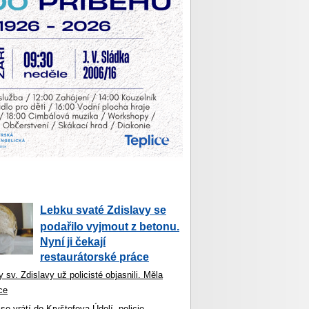
Lebku svaté Zdislavy se
podařilo vyjmout z betonu.
Nyní ji čekají
restaurátorské práce
 sv. Zdislavy už policisté objasnili. Měla
ce
se vrátí do Kryštofova Údolí, policie