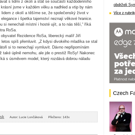
ávat s lidmi z okolí a stát se sou
č
ástí ka
ždodenn
ího
obdrželi Sy
 kr
ásní jsme v ka
žd
ém v
ěku a nadhled a vtip by n
ám
 lidem z okol
í a t
ěš
íme se,
že společensk
ý
život v
Více z rubrik
 elegance i špetka tajemstv
í neznají v
ěkov
é hranice.
ou si nenechali m
ístní i hosté ujít, a to nás t
ěš
í,“
ř
íká
ntra
RoSa
.
, obyvatel Rezidence
RoSa
, liberecký malí
ř Jiř
í
 letos spí
š přemluvit.
„Z kdysi divok
ého mladíka se stal
áto
ři si to nenechaj
í vymluvit. Dávno nep
řipom
ínám
ž tak
é úpln
ě nemohu, ale jde o prestiž
RoSy
! Nakonec
íká s úsm
ěvem model, kter
ý rozdává dobrou náladu
Czech F
isk
Autor: Lucie Lončáková
Přečteno: 143x