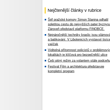
Nejčtenější články v rubrice
Šéf pražské komory Simon Slanina odhalil
spletitou cestu do nejvyšších pater byznys
Zároveň představil platformu FINOBCE.
Nejnáročnější techniky kraslic jsou slámov
a batikování. V Libotenicích vystavují tisíc
vajíček
Viditelná přítomnost policistů v problémový
lokalitách je klíčová pro bezpečnější ulice
Češi pitný režim za volantem stále podceňu
Festival Film a architektura představuje
kompletní program