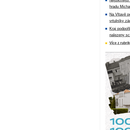
Nejšikmější
hradu Michal
Na Vltavě p
vrtulníky zá
Kraj podpoři
nalezeny sc
Více z rubri